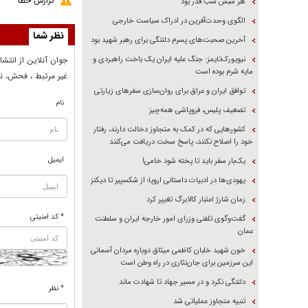
گزارش خطا
هر شبش شب قدر بود
الگوی وحدت‌آفرین در ادراک سیاست خارجی
نظر شما
آخرین صحبت‌های پسرم دلتنگی برای رهبر شهید بود
نیویورک‌تایمز: جنگ علیه ایران یک باخت راهبردی و
جوان آنلاين از انتشا
مایه شرم بوده است
غير مرتبط ، فحش، نا
توافق ایران و عراق برای روان‌سازی سفر‌های زیارتی
نام
تضعیف پلیس، فروپاشی همه‌چیز
کشور‌هایی که در کمک به متجاوز دخالت دارند، رفتار
خود را اصلاح نکنند، پاسخ سخت دریافت می‌کنند
ایمیل
یک‌بار سفر باید تا پخته شود خامی!
یهودی‌ها در ادبیات داستانی اروپا؛ از شکسپیر تا دیکنز
زمان شارژ اعتبار کالابرگ تغییر کرد
* کد امنیتی
گفت‌وگوی تلفنی وزرای امور خارجه ایران و سلطنت
عمان
خون شهید خلبان کاظمی میثاق دوباره مردان آسمانی
این سرزمین برای جان‌نثاری در راه وطن است
دلتنگی نکرد و در مسیر جهاد تا شهادت ماند
* نظر
تنبیه متجاوز عملیاتی شد