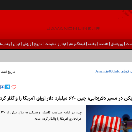
|
|
|
|
|
|
|
|
|
ست
بين‌الملل
اقتصاد
جامعه
فرهنگ‌و‌هنر
ایثار و مقاومت
تاریخ
ورزش
ايران
چندرسان
 کوتاه:
تاریخ انتشار
کن در مسیر دلارزدایی؛ چین ۶۲۰ میلیارد دلار اوراق آمریکا را واگذار کرد
چی
خزانه‌داری آمریکا را واگذار کرده است.