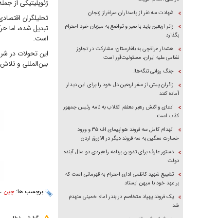
ژئوپلیتیکی از جمل
شهادت سه نفر از پاسداران سرافراز زنجان
تحلیلگران اقتصادی
زائر اربعین باید با صبر و تواضع به میزبان خود احترام
تبدیل شده، اما حر
بگذارد
است.
هشدار عراقچی به بلغارستان؛ مشارکت در تجاوز
این تحولات در شرا
نظامی علیه ایران، مسئولیت‌آور است
بین‌المللی و تلاش
جنگ روانی تنگه‌ها!
زائران پیش از سفر اربعین دل خود را برای این دیدار
آماده کنند
ادعای واکنش رهبر معظم انقلاب به نامه رئیس جمهور
کذب است
انهدام کامل سه فروند هواپیمای اف ۳۵ و ورود
خسارت سنگین به سه فروند دیگر در الازرق اردن
دستور عارف برای تدوین برنامه راهبردی دو سال آینده
دولت
تشییع شهید کاظمی ادای احترام به قهرمانی است که
بر عهد خود با میهن ایستاد
برچسب ها:
چین
،
یک فروند پهپاد متخاصم در بندر امام خمینی منهدم
شد