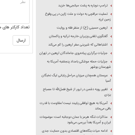
ترامپ دوباره به پشت میانجی‌ها خزید
تسلیت عراقچی به دولت و ملت ژاپن در پی وقوع
زمین لرزه
تعداد کارکتر های م
اربعین حسینی (ع) از منظر فقه و روایت
گفتگوی تلفنی وزیران خارجه ترکیه و پاکستان
اشتباهاتی که شیرینی سفر اربعین را کم می‌کند
جزئیات برگزاری پیاده‌روی جاماندگان اربعین در تهران
جزئیات حمله موشکی بامداد پنجشنبه آمریکا به
شهرستان بوشهر
عربستان همچنان میزبان مراحل پایانی لیگ نخبگان
آسیا
تغییر رویه دشمن در ترور از شیخ فضل‌الله تا مصباح
یزدی
آمریکا به هیچ توافقی پایبند نیست/مقاومت با قدرت
باقی می‌ماند
مذاکرات تنگه هرمز با عمان دوجانبه است؛ موضوعات
ایران و آمریکا بعداً بررسی می‌شود
ادامه حیات بنگاه‌های اقتصادی بدون حمایت جدی