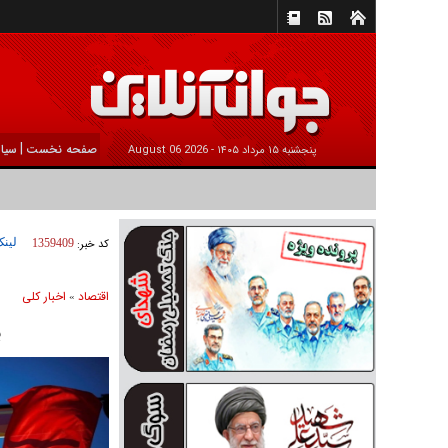
|
صفحه نخست
سیا
پنجشنبه ۱۵ مرداد ۱۴۰۵ -
2026 August 06
لینک
کد خبر:
1359409
اقتصاد
اخبار کلی
»
پ