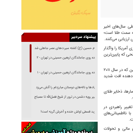
طی سال‌های اخیر
 به سمت طلا است؛
پیشنهاد سردبیر
ارزیابی می‌کنند.
د دلار از اوراق خزانه‌داری آمریکا را واگذار
امام حسین (ع) کشته سیرت‌های عصر جاهلی شد
لیارد دلار رسیده است؛ سطحی که پایین‌ترین
پیاده روی جاماندگان اربعین حسینی در تهران - ۲
داده‌های مقایسه‌ای نیز نشان می‌دهد سهم اوراق خزانه‌داری آمریکا در ترکیب دارایی‌های خارجی چین که در سال ۲۰۱۱
پیاده روی جاماندگان اربعین حسینی در تهران - ۱
روندی که نشان‌دهنده افت شدید
فریاد‌ها و ناله‌های دوستان مبارزدلم را آتش می‌زد
رها، ذخایر طلای
تغییر رویه دشمن در ترور از شیخ فضل‌الله تا مصباح
یزدی
غییر راهبردی در
خرید قسطی اولش خنده و آخرش گریه است!
 نااطمینانی‌های
ت.
فوتبال و آن «بالا»!
ی مالی و تحولات
راهبرد غافلگیری با نسل جدید پهپاد‌ها