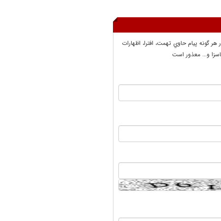
ر هر گونه پيام حاوي تهمت، افترا، اظهارات
سزا و... معذور است