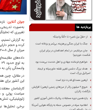
جوان آنلاین:
تازه‌
پربازدید ها
به‌صورت تدریجی، ا
تغییری که تحلیلگر
از «هَلْ مِنْ ناصِرٍ» تا «اُمَّةً واحِدَةً»
جنگ با ایران جنگی پرهزینه، بی‌ثمر و بزدلانه است
میزان از سال ۲۰۰۸ محسوب می‌شود.
جان مرشایمر: در تمام اهدافمان در برابر ایران
شکست خوردیم!
خواهرم فرمانده جهادی و اهل خدمت بی‌منت بود
وابستگی پکن به دا
هدف بزرگ دشمن تغییر نقشه خاورمیانه و ایجاد
اسرائیل بزرگ است
در مقابل، چین هم
اربعین مصداق قدرت نرم است
این کشور برای هفدهمین ما
‌خروج ۲ میلیون زائر از مرز‌های زمینی اربعین/ افزایش
کارشناسان معتقدن
بازگشت زائران
سیاست پولی و ذخی
ژئوپلیتیکی، تنش‌
یازدهمین دوره مسابقات رباتیک دانش آموزی کشور
اطلاعیه سپاه در خصوص حمله به پایگاه هوایی آمریکا
برخی تحلیل‌ها نی
در علی السالم کویت