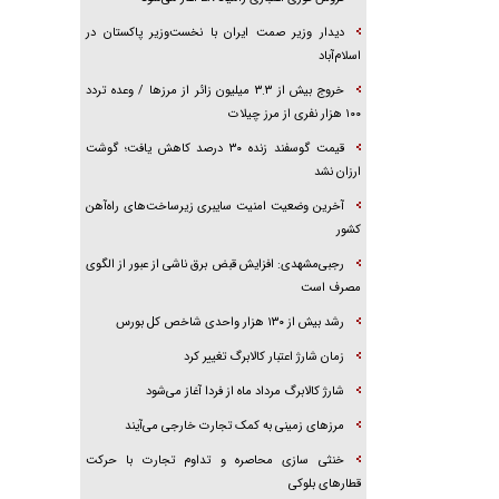
دیدار وزیر صمت ایران با نخست‌وزیر پاکستان در
اسلام‌آباد
خروج بیش از ۳.۳ میلیون زائر از مرز‌ها / وعده تردد
۱۰۰ هزار نفری از مرز چیلات
قیمت گوسفند زنده ۳۰ درصد کاهش یافت؛ گوشت
ارزان نشد
آخرین وضعیت امنیت سایبری زیرساخت‌های راه‌آهن
کشور
رجبی‌مشهدی: افزایش قبض برق ناشی از عبور از الگوی
مصرف است
رشد بیش از ۱۳۰ هزار واحدی شاخص کل بورس
زمان شارژ اعتبار کالابرگ تغییر کرد
شارژ کالابرگ مرداد ماه از فردا آغاز می‌شود
مرز‌های زمینی به کمک تجارت خارجی می‌آیند
خنثی سازی محاصره و تداوم تجارت با حرکت
قطار‌های بلوکی