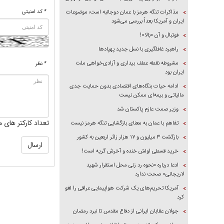
* کد امنیتی
مذاکرات تنگه هرمز با عمان دوجانبه است؛ موضوعات
ایران و آمریکا بعداً بررسی می‌شود
فوتبال و آن «بالا»!
راهبرد غافلگیری با نسل جدید پهپاد‌ها
مشروطه نقطه عطف بیداری و آزادی‌خواهی ملت
* نظر
ایران بود
ادامه حیات بنگاه‌های اقتصادی بدون حمایت جدی
مالیاتی و بیمه‌ای ممکن نیست
وزیر صمت عازم پاکستان شد
تعداد کارکتر های م
تفاهم با عمان به معنای بازگشایی تنگه هرمز نیست
بازگشت ۳ میلیون و ۱۷ هزار زائر اربعین به کشور
خرید قسطی اولش خنده و آخرش گریه است!
ادعا درباره «نحوه رد زنی محل استقرار شهید
لاریجانی» صحت ندارد
آمریکا تحریم‌های یک شرکت هواپیمایی عراقی را لغو
کرد
جولان عقابان ایرانی از دفاع مقدس تا نبرد رمضان