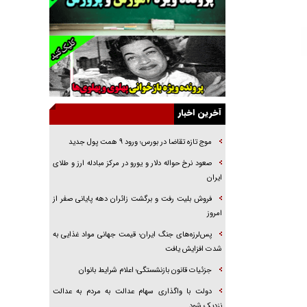
راننده مست به قانون می‌خندد
همه آقای دوربینی شده‌ایم!
قصه ناتمام سرویس مدارس
آیا مقاومت فلسطین خلع‌سلاح می‌شود؟
الگوی وحدت‌آفرین در ادراک سیاست خارجی
آخرین اخبار
گفتگوی دکتر اخوان مدیرمسئول روزنامه جوان با
برنامه تلویزیونی «نبرد هرمز»
موج تازه تقاضا در بورس؛ ورود ۹ همت پول جدید
امام حسین (ع) کشته سیرت‌های عصر جاهلی شد
صعود نرخ حواله دلار و یورو در مرکز مبادله ارز و طلای
فریاد‌ها و ناله‌های دوستان مبارزدلم را آتش می‌زد
ایران
فروش بلیت رفت و برگشت زائران دهه پایانی صفر از
امروز
پس‌لرزه‌های جنگ ایران؛ قیمت جهانی مواد غذایی به
شدت افزایش یافت
جزئیات قانون بازنشستگی؛ اعلام شرایط بانوان
دولت با واگذاری سهام عدالت به مردم به عدالت
نزدیک شود