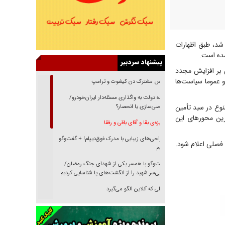
نزین که امروز (دوشنبه - ۲۱ اردیبهشت ۱۴۰۵) برگزار شد، طبق اظهارات
شده است.
پیشنهاد سردبیر
 بر افزایش مجدد
 عموما سیاست‌ها
رقص مشترک دن کیشوت و ترامپ
دنده دولت به واگذاری مسئله‌دار ایران‌خودرو/
نوع در سبد تأمین
خصوصی‌سازی یا انحصار؟
ین محور‌های این
غریزه‌ی بقا و آقای باقی و رفقا
جراحی‌های زیبایی با مدرک فوق‌دیپلم! + گفت‌وگو
فصلی اعلام شود.
با متهم
گفت‌وگو با همسر یکی از شهدای جنگ رمضان/
پیکر بی‌سر شهید را از انگشت‌های پا شناسایی کردیم
نسلی که آنلاین الگو می‌گیرد
گفت‌وگو با آیت‌الله جاودان/ جفای مخالفان مکانت
معنوی رهبر شهید را ارتقا می‌داد