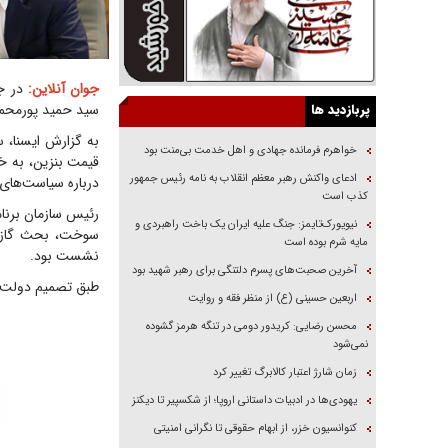
جوان آنلاین:
پربازدید ها
سید حمید پورمحمد
به گزارش ایسنا، 
خواهرم فرمانده جهادی و اهل خدمت بی‌منت بود
قیمت بنزین، به خ
ادعای واکنش رهبر معظم انقلاب به نامه رئیس جمهور
درباره سیاست‌های 
کذب است
رئیس سازمان برنام
نیویورک‌تایمز: جنگ علیه ایران یک باخت راهبردی و
سوخت، بحث گازسوز
مایه شرم بوده است
نشست بود.
آخرین صحبت‌های پسرم دلتنگی برای رهبر شهید بود
طبق تصمیم دولت ب
اربعین حسینی (ع) از منظر فقه و روایت
محسن رضایی: کریدور دومی در تنگه هرمز گشوده
نمی‌شود
زمان شارژ اعتبار کالابرگ تغییر کرد
یهودی‌ها در ادبیات داستانی اروپا؛ از شکسپیر تا دیکنز
کنوانسیون خزر، از ابهام حقوقی تا نگرانی امنیتی