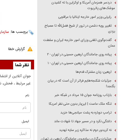
دردسر همزمان آمریکا و اوکراین با ته کشیدن
موشک‌های پاتریوت
رایزنی وزیر امور خارجه ایتالیا با عراقچی
تغییر رویه دشمن در ترور از شیخ فضل‌الله تا مصباح
یزدی
برچسب ها:
سازمان
گفت‌وگوی تلفنی وزرای امور خارجه ایران و سلطنت
عمان
گزارش خطا
پیاده روی جاماندگان اربعین حسینی در تهران - ۲
پیاده روی جاماندگان اربعین حسینی در تهران - ۱
نظر شما
اربعین؛ زبان مشترک قدم‌ها
جوان آنلاين از انتشا
جزئیات شکنجه‌هایم فراتر از آن است که در بیان
غير مرتبط ، فحش، نا
بگنجد!
بازتاب روزنامه جوان ۱۵ مرداد در شبکه خبر
نام
تنگه ملک ماست | این‌بار بدون حتی نظر امریکا
ترامپ دوباره به پشت میانجی‌ها خزید
دلتنگی نکرد و در مسیر جهاد تا شهادت ماند
ایمیل
نه کریدور دوم نه مذاکره زیر سایه تهدید
جزئیات برگزاری پیاده‌روی جاماندگان اربعین در تهران