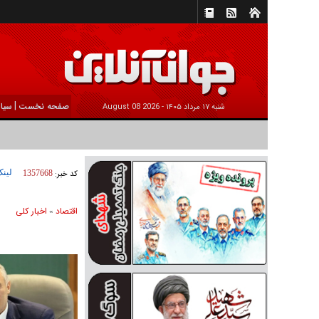
|
صفحه نخست
سیا
شنبه ۱۷ مرداد ۱۴۰۵ -
2026 August 08
لینک
کد خبر:
1357668
اقتصاد
اخبار کلی
»