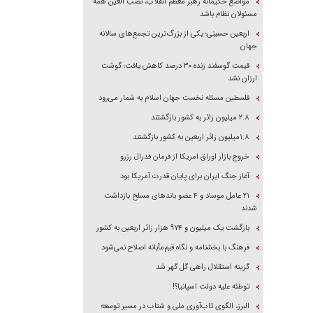
مواضع حکیمانه رهبر معظم انقلاب، نصب العین همه
مسئولان نظام باشد
اربعین حسینی؛ یکی از بزرگ‌ترین تجمع‌های سالانه
جهان
قیمت گوسفند زنده ۳۰ درصد کاهش یافت؛ گوشت
ارزان نشد
فلسطین مسئله نخست جهان اسلام به شمار می‌رود
۲.۸ میلیون زائر به کشور بازگشتند
۱.۸میلیون زائر اربعین به کشور بازگشتند
خروج بازار اوراق امریکا از فرمان فدرال رزرو
آغاز جنگ ایران برای پایان قدرت آمریکا بود
۲۱ عامل موساد و ۴ عضو باند‌های مسلح بازداشت
شدند
بازگشت یک میلیون و ۹۷۴ هزار زائر اربعین به کشور
فرهنگ با بخشنامه و نگاه قیم‌مآبانه اصلاح نمی‌شود
گزینه استقلال راهی گل گهر شد
توطئه علیه دولت اسپانیا؟!
البرز، الگوی تاب‌آوری ملی و شتاب در مسیر توسعه