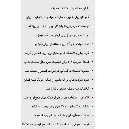
پایان محاصره با ائتلاف مصرف
گام تازه برای تقویت جایگاه اوراسیا در تجارت ایران
توسعه تجدیدپذیر‌ها راهکار عبور از ناترازی برق است
عبرت مصر و سوئز برای ایران و تنگه هرمز
دنده دولت به واگذاری مسئله‌دار ایران‌خودرو
گرما برای پالایشگاه‌ها و منابع برق اروپا اضطرار آفرید
اعمال ضریب ۲.۷ برای اینترنت بین‌الملل صحت ندارد
مصوبه تسهیلات گمرکی در شرایط اضطرار تمدید شد
سود شرکت‌های بزرگ نفتی از جنگ آمریکا علیه ایران
کالابرگ سه دهک مشمول شارژ شد
۱۹۴ هزار انشعاب غیر مجاز از شبکه برق جمع‌آوری شد
بازگشت ۳ میلیون و ۱۷ هزار زائر اربعین به کشور
جزئیات فعال‌سازی «کیف پول ایران» اعلام شد
قیمت جهانی طلا امروز ۱۵ مرداد؛ هر اونس به ۴۲۶۵