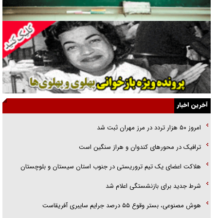
راهبرد غافلگیری با نسل جدید پهپاد‌ها
جنجال پزشکان تقلبی در صنعت زیبایی
یهودی‌ها در ادبیات داستانی اروپا؛ از شکسپیر تا دیکنز
گفت‌وگو با خواهر یکی از شهدای جنگ رمضان/ خواهرم فرمانده جهادی و
اهل خدمت بی‌منت بود
جزئیات شکنجه‌هایم فراتر از آن است که در بیان بگنجد!
آخرین اخبار
گزارش «جوان» از قوانین سخت‌گیرانه ۶ قاره در برابر یورش به پاسگاه‌های
امروز ۵۰ هزار تردد در مرز مهران ثبت شد
پلیس
ترافیک در محور‌های کندوان و هراز سنگین است
تحلیل ابعاد پیام رهبر انقلاب به حزب‌الله/ مقاومت نقشه راه آینده غرب آسیا
هلاکت اعضای یک تیم تروریستی در جنوب استان سیستان و بلوچستان
شرط جدید برای بازنشستگی اعلام شد
هوش مصنوعی، بستر وقوع ۵۵ درصد جرایم سایبری آفریقاست