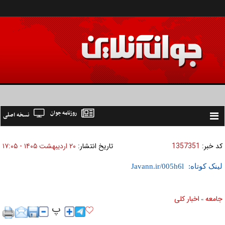
روزنامه جوان
نسخه اصلی
Toggle
navigation
کد خبر:
1357351
تاریخ انتشار:
۲۰ ارديبهشت ۱۴۰۵ - ۱۷:۰۵
لینک کوتاه:
جامعه
اخبار كلی
»