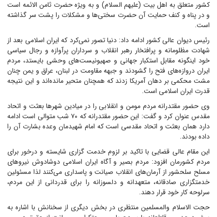
کشور متعلق به اهل بیت (علیهم السلام) و به ویژه حضرت ثامن الائمه است
و در پناه و کنف حمایت آن حضرت سختی‌ها و مشکلات را پشت سر گذاشته
است.
رئیس دیوان عالی کشور ادامه داد: دنیا تصور نمی‌کرد که ایران اسلامی بعد از
شهادت مظلومانه و پرافتخار رهبر انقلاب و سرداران پرآوازه و رجال سیاسی
خود اینگونه مقابل استکبار جهانی و صهیونیست‌های وحشی بایستد، مردم
ایران دروازه‌های فتح را گشودند و جبهه مقاومت در لبنان، عراق و یمن چنان
مشت محکمی بر دهان آمریکا زدند که همچنان متحیر مانده‌اند و این نتیجه
قدرت ایران اسلامی است.
وی حضور مقتدرانه مردم مومن و انقلابی را در میادین شهر‌ها بعثت و اتحاد
مقدس عنوان کرد و گفت: این حضور مقتدرانه که ۷۰ شب متوالی است ادامه
دارد همان بعثت و اتحاد مقدسی است که امام شهیدمان وعده بشارت آن را
داده بودند.
این مقام عالی قضایی با تاکید بر لزوم خدمت گزاری شایسته و درخور برای
مردم کشورمان افزود: مردم بصیر و آگاه ایران اسلامی دوشادوش نیرو‌های
مسلح سلحشور از آرمان‌های انقلاب صیانت و پاسداری می‌کنند لذا مسئولین
خدمتگزاری صادقانه، متعهدانه و دلسوزانه را برای قدردانی از این مردم،
سرلوحه کار خود قرار دهند.
حجت الاسلام والمسلمین منتظری در بخش دیگری از سخنانش با اشاره به