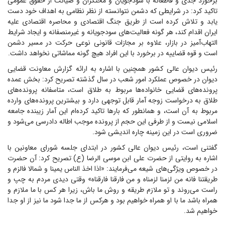
برخورد جدی و قاطعانه با سودجویان و محتکران و صیانت از حقوق عمومی
تاکید کرد: در شرایطی که دشمن نتوانسته از نظر نظامی به اهداف خود دست
یابد و تلاش کرده است از طریق جنگ اقتصادی و محاصره اقتصادی علیه
ایران اقدام کند، هر گونه فعالیت‌های سودجویانه و غیرمنصفانه و ایجاد شرایط
التهاب‌آمیز در بازار، علاوه بر مجازات قانونی نوعی حرکت در مسیر دشمن
است و قوه قضاییه در برخورد با این افراد هیچ گونه مماشاتی نخواهد داشت.
رئیس دیوان عالی کشور همچنین با اشاره به ارائه گزارش معاونت قضایی
دیوان در خصوص عملکرد امور شعب در سال گذشته تصریح کرد: بخش عمده
پرونده‌های قضایی خانواده‌ها مربوط به طلاق است، متاسفانه پرونده‌های
طلاق به درخواست زوجه آمار قابل توجهی دارد و بیشترین پرونده‌های وارده
مربوط به آن است، و همانطور که بار‌ها تاکید کرده‌ام این آمار زیبنده جامعه
اسلامی نیست و از طرفی این حجم از پرونده موجب اطاله دادرسی می‌شود و
ضروری است در این زمینه چاره اندیشی شود.
گفتنی است، رئیس دیوان عالی کشور در ابتدای جلسه شورای معاونین با
اشاره به روایتی از حضرت علی ابن موسی الرضا (ع) تصریح کرد: آن حضرت
در خصوص ویژگی‌های شیعه می‌فرمایند: «اذا اخذ الناس یمینا و شمالا فالزم و
طریقتنا فانه من لزمنا لزمناه و من فارقنا فارقناه» وقتی دیدی مردم به چپ و
راست می‌روند و تو ملازم طریقه و روش ما باش، زیرا هر کس با ما ملازم و
همراه باشد ما با او همراه خواهیم بود و هرکس از ما جدا شود ما نیز از او جدا
خواهیم شد.