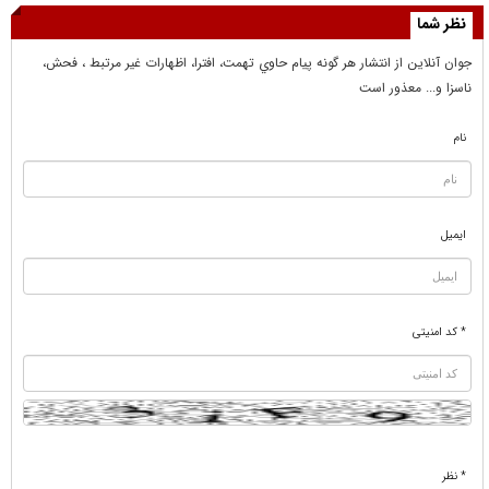
نظر شما
جوان آنلاين از انتشار هر گونه پيام حاوي تهمت، افترا، اظهارات غير مرتبط ، فحش،
ناسزا و... معذور است
نام
ایمیل
* کد امنیتی
* نظر