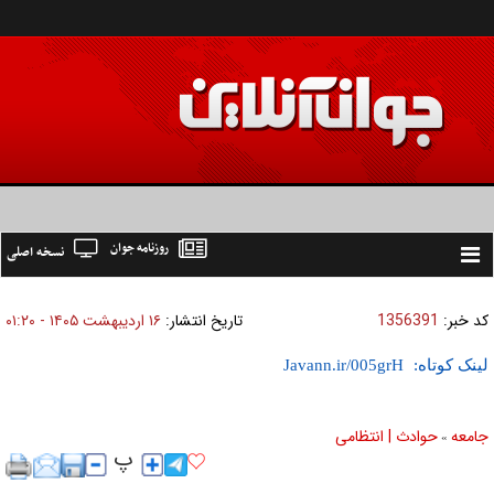
روزنامه جوان
نسخه اصلی
Toggle
navigation
کد خبر:
1356391
تاریخ انتشار:
۱۶ ارديبهشت ۱۴۰۵ - ۰۱:۲۰
لینک کوتاه:
جامعه
حوادث | انتظامی
»