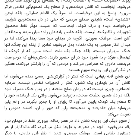
پیوند «خشونت جنگ» با «لطافت رنگ»، به نقطه‌ای برای تولید معنا تبدیل
می‌شود. اینجاست که نقش فرماندهی، از سطح یک تصمیم‌گیر نظامی فراتر
می‌رود. پاسخ به این درخواست، نه صرفاً یک اقدام عملیاتی، بلکه نوعی
«شنیدن» است؛ شنیدن صدای مردمی که حتی در دل سخت‌ترین شرایط،
می‌خواهند دیده و درک شوند. اینجاست که امنیت، دیگر فقط محصول
تجهیزات و تاکتیک‌ها نیست، بلکه حاصل رابطه‌ای زنده میان مردم و مدافعان
آنان است. موشک صورتی، اگرچه در میدان نبرد معنا پیدا می‌کند، اما در
میدان افکار عمومی به یک «نماد» بدل می‌شود؛ نمادی از اینکه این جنگ، تنها
جنگ سربازان نیست، بلکه جنگ یک ملت است؛ ملتی که از کودک تا
کهنسال، هرکدام به شیوه خود در آن حضور دارند. دختربچه‌ای که درخواست
می‌دهد، مادری که همراهی می‌کند و مردمی که آن را بازنشر می‌کنند، همگی
در شکل‌گیری این روایت سهیم هستند.
این همان لایه پنهانی است که کمتر در گزارش‌های رسمی دیده می‌شود، اما
نقش آن در پایداری یک کشور، کمتر از تجهیزات نظامی نیست. سرمایه
اجتماعی، چیزی نیست که در زمان صلح ساخته و در زمان جنگ مصرف شود
بلکه در دل همین لحظات سخت، بازتولید می‌شود. وقتی یک فرمانده، خود را
تا سطح یک کودک پایین می‌آورد تا رؤیای او را جدی بگیرد، در واقع پلی
می‌سازد میان «قدرت» و «محبت»؛ پلی که عبور از آن، اعتماد عمومی را
تقویت می‌کند.
از سوی دیگر، این روایت نشان داد در عصر رسانه، پیروزی فقط در میدان نبرد
رقم نمی‌خورد. آنچه در ذهن‌ها و دل‌ها شکل می‌گیرد، گاه ماندگارتر از هر
دستاورد نظامی است. موشک صورتی، شاید از نظر فنی تفاوتی با دیگر