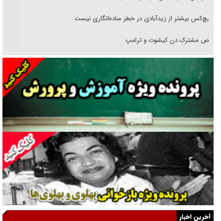
هیچ‌کس بیشتر از زیدآبادی در خطر ساده‌انگاری نیست
رقص مشترک دن کیشوت و ترامپ
دنده دولت به واگذاری مسئله‌دار ایران‌خودرو/ خصوصی‌سازی یا انحصار؟
غریزه‌ی بقا و آقای باقی و رفقا
جراحی‌های زیبایی با مدرک فوق‌دیپلم! + گفت‌وگو با متهم
گفت‌وگو با همسر یکی از شهدای جنگ رمضان/ پیکر بی‌سر شهید را از
انگشت‌های پا شناسایی کردیم
نسلی که آنلاین الگو می‌گیرد
گفت‌وگو با آیت‌الله جاودان/ جفای مخالفان مکانت معنوی رهبر شهید را
ارتقا می‌داد
آخرین اخبار