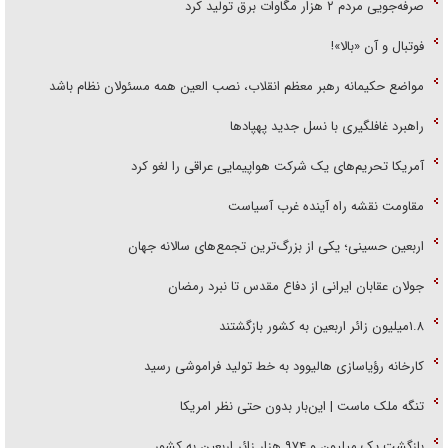
صرفه‌جویی مردم ۲ هزار مگاوات برق تولید کرد
فوتبال و آن «بالا»!
مواضع حکیمانه رهبر معظم انقلاب، نصب العین همه مسئولان نظام باشد
راهبرد غافلگیری با نسل جدید پهپاد‌ها
آمریکا تحریم‌های یک شرکت هواپیمایی عراقی را لغو کرد
مقاومت نقشه راه آینده غرب آسیاست
اربعین حسینی؛ یکی از بزرگ‌ترین تجمع‌های سالانه جهان
جولان عقابان ایرانی از دفاع مقدس تا نبرد رمضان
۱.۸میلیون زائر اربعین به کشور بازگشتند
کارخانه رؤیاسازی هالیوود به خط تولید فراموشی رسید
تنگه ملک ماست | این‌بار بدون حتی نظر امریکا
بازگشت یک میلیون و ۹۷۴ هزار زائر اربعین به کشور