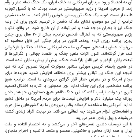
آن به احتمالا ورود سربازان امریکایی به خاک ایران، یک جنگ تمام عیار را رقم
زند. از طرفی، امریکا و رژیم صهیونیستی در صدد بودند که با گسیل تجزیه
طلب از سمت غرب، یک جنگ تروریستی خونین را آغاز کنند. اما عقب نشینی
ترامپ از این دو موضع، نشان داد که دشمن در ترسیم نتایج برای فاز اولیه
جنگ نیز با بحران مواجه شده و نمی‌تواند از آن خارج شود. در واقع، ناتو و
رژیم صهیونیستی که به اعتراف شخص ترامپ، بیش از ۲۰ سال برای چنین
روزی برنامه ریزی کرده بودند، اکنون در برابر جنگی غیر قابل محاسبه که
می‌تواند همان پیامد‌های سهمگین مقامات امریکایی مخالف جنگ را بازخوانی
کند، قرار گرفته‌اند. اکنون اثرات منفی جنگ بر اقتصاد جهانی و نگرانی‌ها از
تبعات پایان ناپذیر و غیر قابل بازگشت جنگ، بیش از پیش نمایان شده است.
در همین رابطه، کریس مورفی سناتور دموکرات آمریکا تصریح کرد که تنها
نتیجه این جنگ بی ثباتی بیشتر برای منطقه، افزایش شدید هزینه‌ها برای
مردم آمریکا و در معرض خطر قرار گرفتن نیرو‌های ما است. ترامپ هیچ
برنامه مشخصی برای این جنگ ندارد. وی همچنین با اشاره به اختلال تصمیم
گیری در دولت ترامپ گفته که این جنگ ظاهرا هیچ دستاوردی جز هدر دادن
روزانه یک میلیارد دلار و افزایش قیمت‌ها برای مردم آمریکا در داخل کشور
ندارد. آمریکایی‌ها مشاهده کرده‌اند وقتی نیرو‌های ما به کشور‌هایی مثل عراق
و افغانستان اعزام می‌شوند چه اتفاقی می‌افتد. در نهایت افراد زیادی کشته
می‌شوند و پول زیادی هدر می‌رود.
با این توصیف دشمن نفس‌های آخر را می‌کشد و به احتضار افتاده و ملت
ایران و همه ارکان دفاعی و حاکمیتی، همسو و متحد تا تنبیه و اخراج متجاوز،