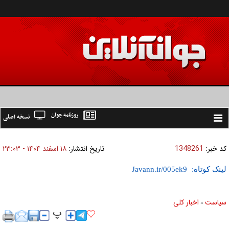
روزنامه جوان
نسخه اصلی
Toggle
navigation
کد خبر:
1348261
تاریخ انتشار:
۱۸ اسفند ۱۴۰۴ - ۲۳:۰۳
لینک کوتاه:
سیاست
اخبار کلی
»