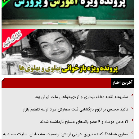
فوتبال و آن «بالا»!
راهبرد غافلگیری با نسل جدید پهپاد‌ها
جنجال پزشکان تقلبی در صنعت زیبایی
یهودی‌ها در ادبیات داستانی اروپا؛ از شکسپیر تا دیکنز
گفت‌وگو با خواهر یکی از شهدای جنگ رمضان/ خواهرم فرمانده جهادی و
اهل خدمت بی‌منت بود
جزئیات شکنجه‌هایم فراتر از آن است که در بیان بگنجد!
آخرین اخبار
گزارش «جوان» از قوانین سخت‌گیرانه ۶ قاره در برابر یورش به پاسگاه‌های
مشروطه نقطه عطف بیداری و آزادی‌خواهی ملت ایران بود
پلیس
تاکید مجلس بر لزوم بازگشایی ثبت سفارش مواد اولیه تنظیم بازار
تحلیل ابعاد پیام رهبر انقلاب به حزب‌الله/ مقاومت نقشه راه آینده غرب آسیا
۲۱ عامل موساد و ۴ عضو باند‌های مسلح بازداشت شدند
معاون هماهنگ‌کننده نیروی هوایی ارتش: وضعیت سه خلبان عملیات حمله به