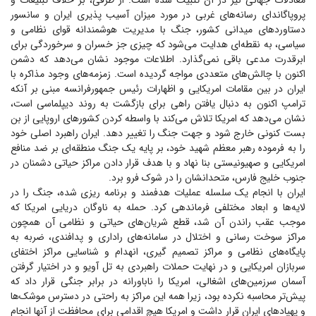
معادلات جهانی نیز در آن تثبیت شده است. از طرفی، بر خلاف تبلیغات و
پروپاگاندای رسانه‌های غربی در مورد میزان آسیب پذیری ایران و سانسور
دستاورد‌های میدانی کشور، جنگ با مدیریت هوشمندانه قوای نظامی و
سیاسی، به نقطه‌ای هدایت می‌شود که چیزی جز خسران و سرخوردگی برای
ابرقدرت مدعی باقی نمی‌گذارد. اطلاعات موجود نشان می‌دهد که دشمن
اکنون با چالش‌های متعددی مواجه گردیده است. زمزمه‌های وجود مذاکره با
ایران در بین مقامات امریکایی و اظهارات رئیس جمهورفرانسه مبنی بر آنکه
ترامپ اکنون به دنبال یافتن راهی برای بازگشت به روند دیپلماسی است،
نشان می‌دهد که امریکا تلاش می‌کند با واسطه کردن کشور‌های اروپایی از بن
بست کنونی خارج شود و جهت جنگ را تغییر دهد. ایران راهبرد اصلی خود
را به فرموده رهبر معظم شهید خود، بر پایه یک جنگ منطقه‌ای بر ضد منافع
امریکایی و صهیونیستی بنا نهاد و با هدف قرار دادن مراکز حیاتی دشمنان در
جنوب خلیج فارس، متحدانشان را در شوک فرو برد.
ایران با انجام یک سلسله عملیات هدفمند و برنامه ریزی شده، جنگ را در
لایه‌ها و ابعاد مختلفی فرماندهی کرد. حمله به ناوگان دریایی امریکا که
موجب عقب راندن آن شد، قطع شریان‌های حیاتی و نظامی آن همچون
مراکز سوخت رسانی و اختلال در سامانه‌های راداری و پدافندی، ضربه به
پایگاه‌های نظامی و مراکز تصمیم گیری، انهدام و شناسایی مراکز اختفای
سربازان امریکایی و در نهایت حملات راهبردی به تل آویو و در اختیار گرفتن
آسمان سرزمین‌های اشغالی، امریکا را ناباورانه در برابر جنگی قرار داد که
پیش‌تر محاسبه نکرده بود، زیرا همه این مراکز به راحتی در دسترس موشک‌ها
و پهپاد‌های ایران قرار داشت و امریکا هیچ اقدامی برای محافظت از آنها انجام