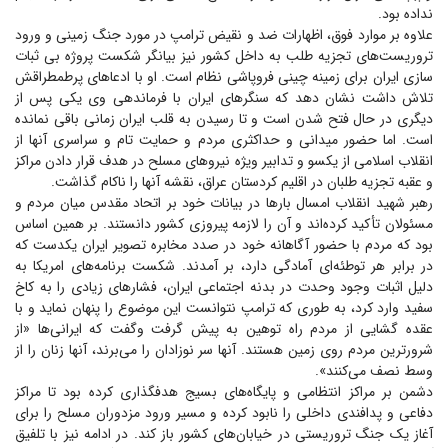
نداده بود.
علاوه بر موارد فوق، اظهارات ضد و نقیض ترامپ در مورد جنگ زمینی و ورود
تروریست‌های تجزیه طلب به داخل کشور نیز بیانگر شکست پروژه بی ثبات
سازی ایران برای زمینه چینی فروپاشی نظام است. او با ادعا‌های پرطمطراقش
تلاش داشت نشان دهد که سنگر‌های ایران با فرماندهی وی یکی پس از
دیگری در حال فتح شدن است و تا رسیدن به قلب ایران زمانی باقی نمانده
است. اما حضور میدانی و حداکثری مردم و حمایت تام و سراسری آنها از
انقلاب اسلامی از یکسو و تدابیر ویژه نیرو‌های مسلح در هدف قرار دادن مراکز
و عقبه تجزیه طلبان در اقلیم کردستان عراق، نقشه آنها را ناکام گذاشت.
رهبر شهید انقلاب امسال بار‌ها در بیانات خود بر اتحاد مقدس میان مردم و
مسئولان تأکید کرده‌اند و آن را لازمه پیروزی کشور دانستند. بر همین اساس
بود که مردم با حضور آگاهانه خود در صدد مخابره تصویر ایران یکدست که
در برابر هر توطئه‌ای آمادگی دارد، بر آمدند. شکست برنامه‌های امریکا به
دلیل اثبات وجود وحدت در بدنه اجتماعی ایران، فشار‌های زیادی را به کاخ
سفید وارد کرد، به طوری که ترامپ نتوانست این موضوع را پنهان نماید و با
عقده گشایی از مردم راه توهین به پیش گرفت وگفت که ایرانی‌ها «از
شرورترین مردم روی زمین هستند. آنها سر نوزادان را می‌برند، آنها زنان را از
وسط نصف می‌کنند».
دشمن بر مراکز انتظامی و پایگاه‌های بسیج هدفگذاری کرده بود تا مراکز
دفاعی و پدافندی داخلی را نابود کرده و مسیر ورود مزدوران مسلح را برای
آغاز یک جنگ تروریستی در خیابان‌های کشور باز کند. در ادامه نیز با تلفیق