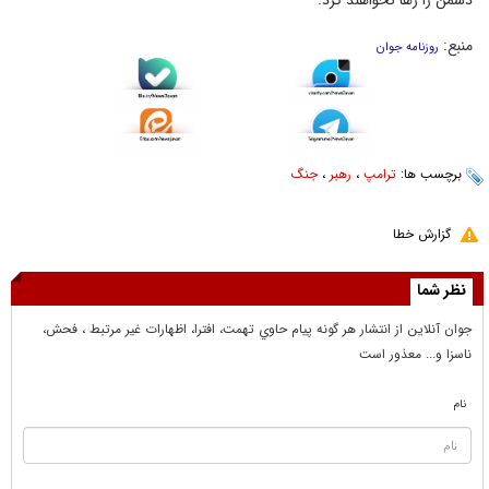
دشمن را رها نخواهند کرد.
منبع:
روزنامه جوان
برچسب ها:
ترامپ
،
رهبر
،
جنگ
گزارش خطا
نظر شما
جوان آنلاين از انتشار هر گونه پيام حاوي تهمت، افترا، اظهارات غير مرتبط ، فحش،
ناسزا و... معذور است
نام