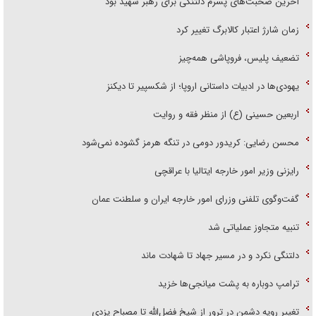
آخرین صحبت‌های پسرم دلتنگی برای رهبر شهید بود
زمان شارژ اعتبار کالابرگ تغییر کرد
تضعیف پلیس، فروپاشی همه‌چیز
یهودی‌ها در ادبیات داستانی اروپا؛ از شکسپیر تا دیکنز
اربعین حسینی (ع) از منظر فقه و روایت
محسن رضایی: کریدور دومی در تنگه هرمز گشوده نمی‌شود
رایزنی وزیر امور خارجه ایتالیا با عراقچی
گفت‌وگوی تلفنی وزرای امور خارجه ایران و سلطنت عمان
تنبیه متجاوز عملیاتی شد
دلتنگی نکرد و در مسیر جهاد تا شهادت ماند
ترامپ دوباره به پشت میانجی‌ها خزید
تغییر رویه دشمن در ترور از شیخ فضل‌الله تا مصباح یزدی