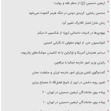
اربعین حسینی (ع) از منظر فقه و روایت
محسن رضایی: کریدور دومی در تنگه هرمز گشوده نمی‌شود
زمان شارژ اعتبار کالابرگ تغییر کرد
یهودی‌ها در ادبیات داستانی اروپا؛ از شکسپیر تا دیکنز
کنوانسیون خزر، از ابهام حقوقی تا نگرانی امنیتی
دردسر همزمان آمریکا و اوکراین با ته کشیدن موشک‌های پاتریوت
رایزنی وزیر امور خارجه ایتالیا با عراقچی
گفت‌وگوی تلفنی وزرای امور خارجه ایران و سلطنت عمان
تغییر رویه دشمن در ترور از شیخ فضل‌الله تا مصباح یزدی
پیاده روی جاماندگان اربعین حسینی در تهران - ۲
پیاده روی جاماندگان اربعین حسینی در تهران - ۱