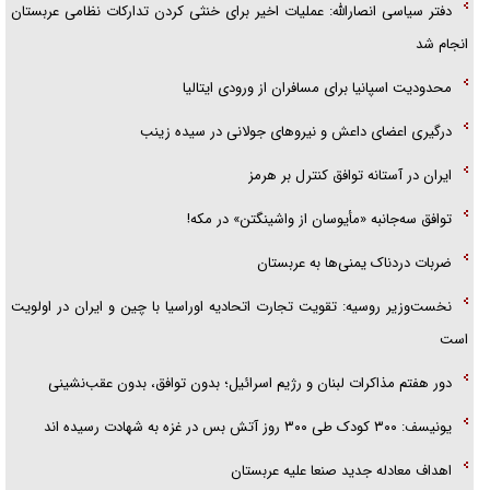
دفتر سیاسی انصارالله: عملیات اخیر برای خنثی کردن تدارکات نظامی عربستان
انجام شد
محدودیت اسپانیا برای مسافران از ورودی ایتالیا
درگیری اعضای داعش و نیروهای جولانی در سیده زینب
ایران در آستانه توافق کنترل بر هرمز
توافق سه‌جانبه «مأیوسان از واشینگتن» در مکه!
ضربات دردناک یمنی‌ها به عربستان
نخست‌وزیر روسیه:‌ تقویت تجارت اتحادیه اوراسیا با چین و ایران در اولویت
است
دور هفتم مذاکرات لبنان و رژیم اسرائیل؛ بدون توافق، بدون عقب‌نشینی
یونیسف: ۳۰۰ کودک طی ۳۰۰ روز آتش بس در غزه به شهادت رسیده اند
اهداف معادله جدید صنعا علیه عربستان