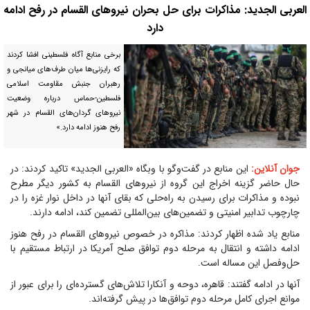
العربی الجدید: مذاکرات برای حل بحران نیروهای القسام در رفح ادامه
دارد
برخی منابع آگاه فلسطینی افشا کردند
که رایزنی‌ها میان طرف‌های میانجی و
رهبران جنبش مقاومت اسلامی
فلسطین-حماس درباره وضعیت
نیروهای گردان‌های القسام در شهر
رفح هنوز ادامه دارد.»
جوان آنلاین:
این منابع در گفت‌وگو با وبگاه «العربی الجدید» تاکید کردند: در
حال حاضر گزینه اخراج این گروه از نیروهای القسام به کشور دیگر مطرح
نبوده و مذاکرات برای رسیدن به راه‌حلی که بقای آنها در داخل نوار غزه را در
چارچوب تدابیر امنیتی و تضمین‌های بین‌المللی تضمین کند، ادامه دارند.
منابع یاد شده اظهار کردند: مذاکره در خصوص نیروهای القسام در رفح هنوز
ادامه داشته و انتقال به مرحله دوم توافق صلح آمریکا در ارتباط مستقیم با
حل‌وفصل این مساله است.
آنها در ادامه گفتند: قاهره، دوحه و آنکارا تلاش‌های گسترده‌ای را برای عبور از
موانع اجرای کامل مرحله دوم توافق‌ها در پیش گرفته‌اند.