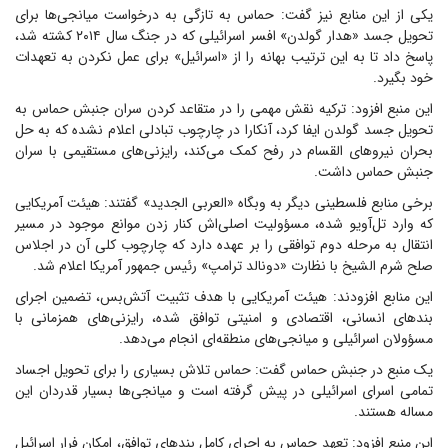
یکی از این منابع نیز گفت: حماس به تازگی به درخواست میانجی‌ها برای
تحویل جسد «هدار گولدن» افسر اسرائیلی که در جنگ سال ۲۰۱۴ کشته شد،
پاسخ داد تا به این ترتیب بهانه را از «اسرائیل» برای عمل نکردن به تعهدات
خود بگیرد.
این منبع افزود: ترکیه نقش مهمی را در متقاعد کردن سران جنبش حماس به
تحویل جسد گولدن ایفا کرد، آنکارا در چارچوب تبادلی اعلام نشده که به حل
بحران نیروهای القسام در رفح کمک می‌کند، رایزنی‌های مستقیمی با سران
جنبش حماس داشت.
برخی منابع فلسطینی دیگر به وبگاه «العربی الجدید» گفتند: هیئت آمریکایی
که وارد تل‌آویو شده، مسؤولیت اصلی‌اش کنار زدن موانع موجود در مسیر
انتقال به مرحله دوم توافقی را بر عهده دارد که چارچوب کلی آن در اجلاس
صلح شرم الشیخ با نظارت «دونالد ترامپ» رئیس جمهور آمریکا اعلام شد.
این منابع افزودند: هیئت آمریکایی با هدف تثبیت آتش‌بس، تضمین اجرای
بندهای انسانی، اقتصادی و امنیتی توافق شده، رایزنی‌های همزمانی با
مسؤولان اسرائیلی و میانجی‌های منطقه‌ای انجام می‌دهد.
یک منبع در جنبش حماس گفت: حماس تلاش بسیاری را برای تحویل اجساد
تمامی اسرای اسرائیلی در پیش گرفته است و میانجی‌ها بسیار قدردان این
مساله هستند.
این منبع افزود: تعهد حماس به اجرای کامل بندهای توافق، امکان فرار اسرائیل