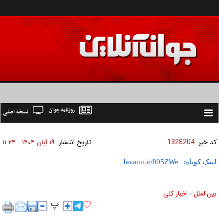
روزنامه جوان
نسخه اصلی
Toggle
navigation
کد خبر:
1328204
تاریخ انتشار:
۱۹ آبان ۱۴۰۴ - ۱۱:۲۴
لینک کوتاه:
بين‌الملل
اخبار كلی
»