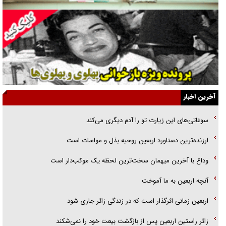
گفت‌وگو با همسر یکی از شهدای جنگ رمضان/ پیکر بی‌سر شهید را از
انگشت‌های پا شناسایی کردیم
نسلی که آنلاین الگو می‌گیرد
گفت‌وگو با آیت‌الله جاودان/ جفای مخالفان مکانت معنوی رهبر شهید را
ارتقا می‌داد
آخرین اخبار
راننده مست به قانون می‌خندد
سوغاتی‌های این زیارت تو را آدم دیگری می‌کند
همه آقای دوربینی شده‌ایم!
ارزنده‌ترین دستاورد اربعین روحیه بذل و مواسات است
قصه ناتمام سرویس مدارس
وداع با آخرین میهمان سخت‌ترین لحظه یک موکب‌دار است
آیا مقاومت فلسطین خلع‌سلاح می‌شود؟
آنچه اربعین به ما آموخت
اربعین زمانی اثرگذار است که در زندگی زائر جاری شود
زائر راستین اربعین پس از بازگشت بیعت خود را نمی‌شکند