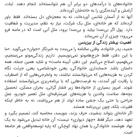
خانواده‌های با درآمد‌های دو برابر آن هم نتوانسته‌اند انجام دهند. ثبات،
آرامش و آینده‌نگری را به خانه‌شان آورده‌اند.
آنها نه از آسمان شانس آورده‌اند، نه به معجزه‌ای دل بسته‌اند. فقط باور
کرده‌اند که هر خانه‌ای، مثل یک شرکت، نیاز به نظم، مدیریت و شفافیت
دارد. پول اگر بی‌صدا بیاید و بی‌صدا برود، مثل آبی است که در ماسه فرو
می‌رود؛ چیزی از آن نمی‌ماند.
اهمیت بیشتر زندگی از بیزینس
حمید، پدر خانواده، وقتی سالنامه را می‌بندد به خبرنگار «جوان» می‌گوید: «ما
با این دفتر، فقط خرج‌هامونو نمی‌نویسیم. داریم زندگی‌مونو می‌سنجیم،
می‌فهمیم، اصلاح می‌کنیم. این دفتر، آیینه ماست» و شاید همین جمله، همه
داستان باشد. حسابداری خانوادگی، یعنی خودشناسی، یعنی جرئت نگاه
کردن به هزینه‌هایی که می‌توانستند نباشند، به ولخرجی‌هایی که از اضطراب
یا رقابت کور آمدند، به فرصت‌هایی که با برنامه‌ریزی می‌توانستند استفاده
شوند. امروز بسیاری از خانواده‌ها زیر فشار گرانی، بحران مسکن، تحصیل
بچه‌ها، سلامت والدین یا هزینه‌های غیرمترقبه‌ای مثل تعمیر خودرو، عمل
جراحی یا حتی یک جشن ساده تولد از هم می‌پاشند، نه به خاطر اینکه
فقیرند، بلکه، چون بی‌برنامه هستند.
اگر خانه‌ای بتواند بنشیند، حرف بزند، بنویسد، محاسبه کند، تصمیم بگیرد و
تعهد دهد، دیگر فقط «چهار دیواری» نیست؛ آن خانه تبدیل می‌شود به یک
نهاد هوشمند خانوادگی یا همان نهاد کوچکی که پایه توسعه‌واقعی هر جامعه
است.