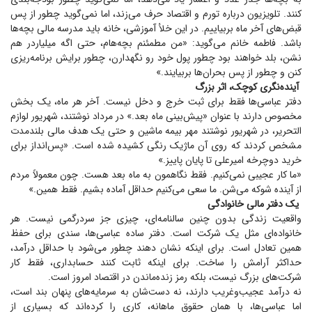
کنند. تلویزیون درباره تورم و اقتصاد حرف می‌زند، اما نمی‌گوید چطور از پس
قبض‌های آخر ماه بربیاییم. در این خلأ آموزشی، خانه باید مدرسه مالی بچه‌ها
باشد. فاطمه خانم می‌گوید: «من مطمئنم بچه‌هام، حتی اگه میلیاردر هم
نشن، بلد خواهند بود چطور پول خود رو نگهدارن، چطور برایش برنامه‌ریزی
کنن و چطور از پس بحران‌ها بربیایند.»
آینده‌نگری کوچک، اثر بزرگ
دفتر عباسی‌ها فقط برای ثبت خرج و دخل نیست. آخر هر ماه، یک بخش
مخصوص دارند با عنوان «پیش‌بینی ماه بعد.» در مرداد نوشتند، شهریور لوازم
التحریر، در شهریور نوشتند مهر بیمه ماشین و حتی یک هدف مالی بلندمدت
مشخص کردند که روی آن ماژیک رنگی کشیده شده است. «پس‌انداز برای
خرید دوچرخه امیرعلی تا پایان پاییز.»
«ما کار عجیبی نمی‌کنیم. فقط نگاهمون به ماه بعد هست. چون معمولاً مردم
از آینده شوکه می‌شن. ما سعی می‌کنیم حداقل آماده بشیم. فقط همین.»
یک دفتر مالی خانوادگی
واقعیت زندگی بدون چنین سالنامه‌ای، چیزی جز سردرگمی نیست. هر
خانواده‌ای مثل یک شرکت است. دفتر ساده عباسی‌ها، سندی برای حفظ
همین تعادل است. برای اینکه نشان دهند چطور می‌شود با حداقل درآمد،
حداکثر آرامش را ساخت. برای اینکه ثابت کنند حسابداری، فقط کار
شرکت‌های بزرگ نیست، بلکه رمز زنده‌ماندن در اقتصاد امروز است.
نه درآمد عجیب‌وغریب دارند، نه دست‌شان به سرمایه‌های پنهان بند است،
اما عباسی‌ها، با همان حقوق ماهانه، کاری را کرده‌اند که بسیاری از