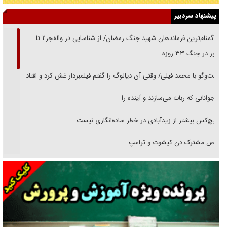
پیشنهاد سردبیر
از گمنام‌ترین فرماندهان شهید جنگ رمضان/ از شناسایی در والفجر۲ تا
حضور در جنگ ۳۳ روزه
گفت‌وگو با محمد فیلی/ وقتی آن دیالوگ را گفتم فیلمبردار غش کرد و افتاد
نوجوانانی که ربات می‌سازند و آینده را
هیچ‌کس بیشتر از زیدآبادی در خطر ساده‌انگاری نیست
رقص مشترک دن کیشوت و ترامپ
دنده دولت به واگذاری مسئله‌دار ایران‌خودرو/ خصوصی‌سازی یا انحصار؟
غریزه‌ی بقا و آقای باقی و رفقا
جراحی‌های زیبایی با مدرک فوق‌دیپلم! + گفت‌وگو با متهم