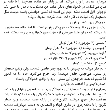
می‌دارد، عدد‌ها را وارد می‌کند، اما در پایان هر هفته، همه‌چیز را با بقیه در
میان می‌گذارد. در خانواده‌های دیگر، شاید این مسئولیت با پدر، یا حتی یک
نوجوان قابل اعتماد باشد. مهم این است که کسی حواسش باشد؛ درست مثل
حسابدار یک شرکت که اگر دقت نکند، شرکت سقوط می‌کند.
خرج‌های ریز، دشمن پنهان
یکی از مزایای دفترچه، کشف خرج‌های پنهان است. فاطمه خانم صفحه‌ای را
باز می‌کند که در آن فقط فهرستی از «هزینه‌های خوراکی بین راه» نوشته شده
است.
*بستنی (۲ شهریور): ۶۵ هزار تومان
*چیپس و نوشابه (۷ شهریور): ۱۹۵ هزار تومان
*قهوه بیرون‌بر (۱۲ شهریور): ۸۰ هزار تومان
*ساندویچ اتفاقی (۱۷ شهریور): ۲۲۰ هزار تومان
*جمع کل: ۵۶۰ هزار تومان
«آدم فکر می‌کنه یه چیپس یا یه قهوه چیز خاصی نیست، ولی وقتی جمعش
رو ببینی، می‌فهمی چقدر بی‌صدا ازت خرج می‌گیره. حالا ما یه قانون
گذاشتیم که همه خرج‌های این مدلی، باید با توافق خانوادگی باشه!»
کم‌خرج‌کردن یا آگاهانه خرج‌کردن
بسیاری فکر می‌کنند حسابداری خانوادگی، یعنی صرفه‌جویی افراطی یا حذف
تفریح، اما عباسی‌ها با دفترشان نه‌تنها خوش‌گذرانی را حذف نکرده‌اند، بلکه
هوشمندانه‌تر خرج می‌کنند. تفریح‌شان در پارک محله نیست، ولی همان
تفریح را با برنامه‌ریزی در سفری کوتاه و اقتصادی به دست می‌آورند. مدرسه
به بچه‌ها جذر عدد و اعشار یاد می‌دهد، اما نمی‌گوید چطور بودجه‌بندی