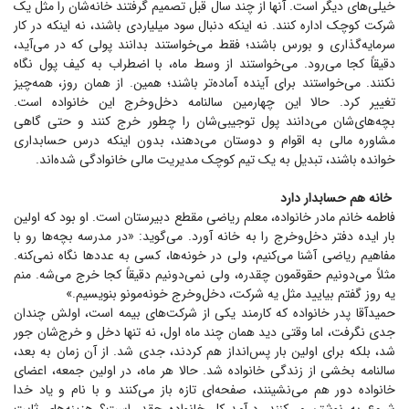
خیلی‌های دیگر است. آنها از چند سال قبل تصمیم گرفتند خانه‌شان را مثل یک
شرکت کوچک اداره کنند. نه اینکه دنبال سود میلیاردی باشند، نه اینکه در کار
سرمایه‌گذاری و بورس باشند؛ فقط می‌خواستند بدانند پولی که در می‌آید،
دقیقاً کجا می‌رود. می‌خواستند از وسط ماه، با اضطراب به کیف پول نگاه
نکنند. می‌خواستند برای آینده آماده‌تر باشند؛ همین. از همان روز، همه‌چیز
تغییر کرد. حالا این چهارمین سالنامه دخل‌و‌خرج این خانواده است.
بچه‌های‌شان می‌دانند پول توجیبی‌شان را چطور خرج کنند و حتی گاهی
مشاوره مالی به اقوام و دوستان می‌دهند، بدون اینکه درس حسابداری
خوانده باشند، تبدیل به یک تیم کوچک مدیریت مالی خانوادگی شده‌اند.
خانه هم حسابدار دارد
فاطمه خانم مادر خانواده، معلم ریاضی مقطع دبیرستان است. او بود که اولین
بار ایده دفتر دخل‌وخرج را به خانه آورد. می‌گوید: «در مدرسه بچه‌ها رو با
مفاهیم ریاضی آشنا می‌کنیم، ولی در خونه‌ها، کسی به عدد‌ها نگاه نمی‌کنه.
مثلاً می‌دونیم حقوقمون چقدره، ولی نمی‌دونیم دقیقاً کجا خرج می‌شه. منم
یه روز گفتم بیایید مثل یه شرکت، دخل‌وخرج خونه‌مونو بنویسیم.»
حمیدآقا پدر خانواده که کارمند یکی از شرکت‌های بیمه است، اولش چندان
جدی نگرفت، اما وقتی دید همان چند ماه اول، نه تنها دخل و خرج‌شان جور
شد، بلکه برای اولین بار پس‌انداز هم کردند، جدی شد. از آن زمان به بعد،
سالنامه بخشی از زندگی خانواده شد. حالا هر ماه، در اولین جمعه، اعضای
خانواده دور هم می‌نشینند، صفحه‌ای تازه باز می‌کنند و با نام و یاد خدا