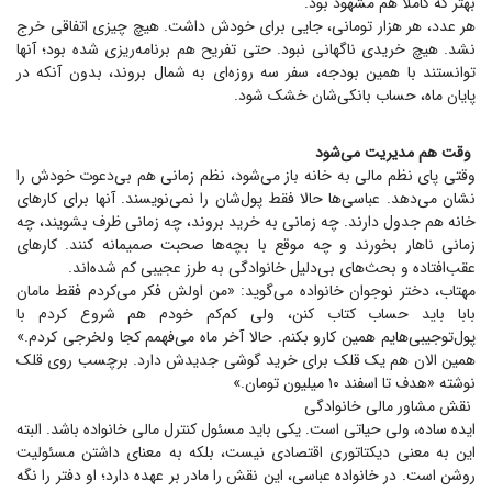
بهتر که کاملاً هم مشهود بود.
هر عدد، هر هزار تومانی، جایی برای خودش داشت. هیچ چیزی اتفاقی خرج
نشد. هیچ خریدی ناگهانی نبود. حتی تفریح هم برنامه‌ریزی شده بود؛ آنها
توانستند با همین بودجه، سفر سه روزه‌ای به شمال بروند، بدون آنکه در
پایان ماه، حساب بانکی‌شان خشک شود.
وقت هم مدیریت می‌شود
وقتی پای نظم مالی به خانه باز می‌شود، نظم زمانی هم بی‌دعوت خودش را
نشان می‌دهد. عباسی‌ها حالا فقط پول‌شان را نمی‌نویسند. آنها برای کار‌های
خانه هم جدول دارند. چه زمانی به خرید بروند، چه زمانی ظرف بشویند، چه
زمانی ناهار بخورند و چه موقع با بچه‌ها صحبت صمیمانه کنند. کار‌های
عقب‌افتاده و بحث‌های بی‌دلیل خانوادگی به طرز عجیبی کم شده‌اند.
مهتاب، دختر نوجوان خانواده می‌گوید: «من اولش فکر می‌کردم فقط مامان
بابا باید حساب کتاب کنن، ولی کم‌کم خودم هم شروع کردم با
پول‌توجیبی‌هایم همین کارو بکنم. حالا آخر ماه می‌فهمم کجا ولخرجی کردم.»
همین الان هم یک قلک برای خرید گوشی جدیدش دارد. برچسب روی قلک
نوشته «هدف تا اسفند ۱۰ میلیون تومان.»
نقش مشاور مالی خانوادگی
ایده ساده، ولی حیاتی است. یکی باید مسئول کنترل مالی خانواده باشد. البته
این به معنی دیکتاتوری اقتصادی نیست، بلکه به معنای داشتن مسئولیت
روشن است. در خانواده عباسی، این نقش را مادر بر عهده دارد؛ او دفتر را نگه