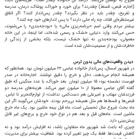
شروع به نوشتن می‌کنند. درآمد کل خانواده چقدر است؟ هزینه‌های ثابت
(اجاره، قبض، قسط) چقدرند؟ برای خورد و خوراک، پوشاک، درمان، مدرسه
و تفریح، چقدر باید در نظر بگیرند؟ چقدر پس‌انداز کنند؟ اگر اتفاق
غیرمنتظره‌ای افتاد، چه راه حلی دارند؟ با پس انداز‌های خود چه کنند؟
بیشتر مردم وقتی اسم «برنامه‌ریزی مالی» یا «بودجه‌بندی» را می‌شنوند،
حس می‌کنند وارد دنیایی خشک و رسمی شده‌اند، اما اینجا، در این خانه
معمولی، بودجه‌بندی نه تنها خشک نیست، بلکه بخشی از زندگی از
خاطرات‌شان و از صمیمیت‌شان شده است.
دیدن واقعیت‌های مالی بدون ترس
در شهریور امسال، پس‌انداز خانواده عباسی ۲۲ میلیون تومان بود. همانطور که
همیشه انجام می‌دهند، دخل و خرج را دقیق نوشتند. اجاره‌خانه در صدر
فهرست نشسته بود؛ ۱۵ میلیون تومان. بعد خوراک، با عدد سنگینی که طبق
گفته آقای عباسی معمولا از ۱۰ میلیون عبور می‌کند. هزینه‌های مدرسه دو
فرزندشان مهتاب و امیرعلی هم دست‌کمی نداشت؛ از لوازم‌التحریر تا لباس.
قبض‌ها و قسط‌ها هم مثل همیشه بی‌رحم بودند. خودشان می‌گویند اگر این
ماه بحث شروع سال تحصیلی است، ماه قبل بیمه ماشین بود. یک ماه خرج
ماشین است. ماه‌های قبل و بعد هم در نوع خود خرج و برج‌های غیر قابل
پیش‌بینی دارد.
چیزی که باعث شد شهریور ماه متفاوتی باشد، نه افزایش درآمد بود و نه
کاهش قیمت‌ها. فقط یک چیز تغییر کرده بود. شفافیت بیشتر برای مدیریت