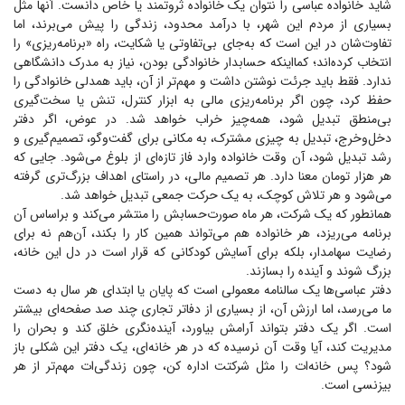
شاید خانواده عباسی را نتوان یک خانواده ثروتمند یا خاص دانست. آنها مثل
بسیاری از مردم این شهر، با درآمد محدود، زندگی را پیش می‌برند، اما
تفاوت‌شان در این است که به‌جای بی‌تفاوتی یا شکایت، راه «برنامه‌ریزی» را
انتخاب کرده‌اند؛ کمااینکه حسابدار خانوادگی بودن، نیاز به مدرک دانشگاهی
ندارد. فقط باید جرئت نوشتن داشت و مهم‌تر از آن، باید همدلی خانوادگی را
حفظ کرد، چون اگر برنامه‌ریزی مالی به ابزار کنترل، تنش یا سخت‌گیری
بی‌منطق تبدیل شود، همه‌چیز خراب خواهد شد. در عوض، اگر دفتر
دخل‌و‌خرج، تبدیل به چیزی مشترک، به مکانی برای گفت‌و‌گو، تصمیم‌گیری و
رشد تبدیل شود، آن وقت خانواده وارد فاز تازه‌ای از بلوغ می‌شود. جایی که
هر هزار تومان معنا دارد. هر تصمیم مالی، در راستای اهداف بزرگ‌تری گرفته
می‌شود و هر تلاش کوچک، به یک حرکت جمعی تبدیل خواهد شد.
همانطور که یک شرکت، هر ماه صورت‌حسابش را منتشر می‌کند و براساس آن
برنامه می‌ریزد، هر خانواده هم می‌تواند همین کار را بکند، آن‌هم نه برای
رضایت سهامدار، بلکه برای آسایش کودکانی که قرار است در دل این خانه،
بزرگ شوند و آینده را بسازند.
دفتر عباسی‌ها یک سالنامه معمولی است که پایان یا ابتدای هر سال به دست
ما می‌رسد، اما ارزش آن، از بسیاری از دفاتر تجاری چند صد صفحه‌ای بیشتر
است. اگر یک دفتر بتواند آرامش بیاورد، آینده‌نگری خلق کند و بحران را
مدیریت کند، آیا وقت آن نرسیده که در هر خانه‌ای، یک دفتر این شکلی باز
شود؟ پس خانه‌ات را مثل شرکتت اداره کن، چون زندگی‌ات مهم‌تر از هر
بیزنسی است.