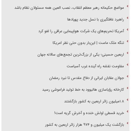
مواضع حکیمانه رهبر معظم انقلاب، نصب العین همه مسئولان نظام باشد
راهبرد غافلگیری با نسل جدید پهپاد‌ها
آمریکا تحریم‌های یک شرکت هواپیمایی عراقی را لغو کرد
تنگه ملک ماست | این‌بار بدون حتی نظر امریکا
اربعین حسینی؛ یکی از بزرگ‌ترین تجمع‌های سالانه جهان
مقاومت نقشه راه آینده غرب آسیاست
جولان عقابان ایرانی از دفاع مقدس تا نبرد رمضان
کارخانه رؤیاسازی هالیوود به خط تولید فراموشی رسید
۱.۸میلیون زائر اربعین به کشور بازگشتند
خرید قسطی اولش خنده و آخرش گریه است!
بازگشت یک میلیون و ۹۷۴ هزار زائر اربعین به کشور