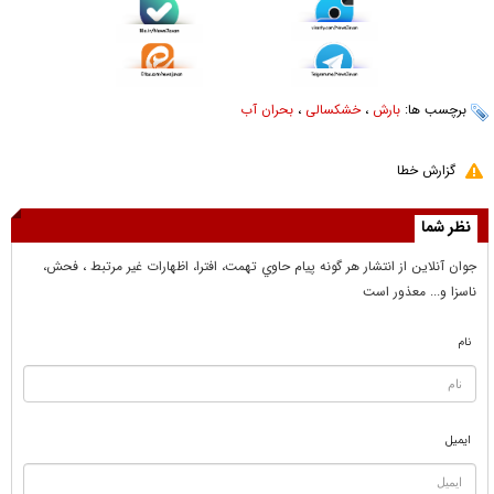
برچسب ها:
بارش
،
خشکسالی
،
بحران آب
گزارش خطا
نظر شما
جوان آنلاين از انتشار هر گونه پيام حاوي تهمت، افترا، اظهارات غير مرتبط ، فحش،
ناسزا و... معذور است
نام
ایمیل