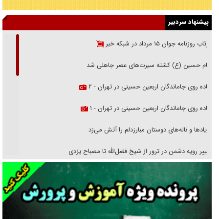
پیشنهاد سردبیر
بازتاب روزنامه جوان ۱۵ مرداد در شبکه خبر
امام حسین (ع) کشته سیرت‌های عصر جاهلی شد
پیاده روی جاماندگان اربعین حسینی در تهران - ۲
پیاده روی جاماندگان اربعین حسینی در تهران - ۱
فریاد‌ها و ناله‌های دوستان مبارزدلم را آتش می‌زد
تغییر رویه دشمن در ترور از شیخ فضل‌الله تا مصباح یزدی
خرید قسطی اولش خنده و آخرش گریه است!
فوتبال و آن «بالا»!
راهبرد غافلگیری با نسل جدید پهپاد‌ها