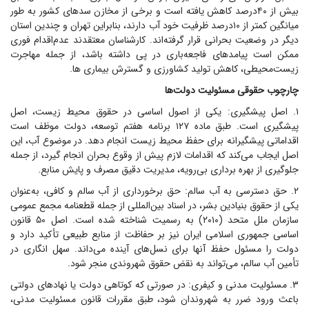
بیش از ۴۰‌درصد کاهش یافته است و برخی از مخازن سد‌های کشور به طور
میانگین کمتر از ۱۰‌درصد ظرفیت خود آب دارند، بنابراین تهران و چندین استان
دیگر در وضعیت بحرانی قرار گرفته‌اند. کارشناسان معتقدند عدم‌اقدام فوری
ممکن است پیامد‌های فاجعه‌باری در پی داشته باشد، از جمله مهاجرت
زیست‌محیطی، کاهش تولید کشاورزی و گسترش بیماری ها.
چارچوب حقوقی مسئولیت دولت‌ها
۱. اصل پیشگیری: یکی از اصول اساسی در حقوق محیط زیست، اصل
پیشگیری است. طبق ماده ۱۲۷ برنامه هفتم توسعه، دولت موظف است
اقداماتی پیشگیرانه برای حفظ محیط زیست انجام دهد. در موضوع آب، این
اصل ایجاب می‌کند که اقدامات لازم پیش از وقوع بحران انجام گیرد، از جمله
جلوگیری از بهره برداری بی‌رویه، مدیریت دقیق مصرف و پایش منابع.
۲. حق دسترسی به آب سالم: حق برخورداری از آب سالم و کافی، به‌عنوان
یکی از حقوق بنیادین بشر، در اسناد بین‌المللی از جمله قطعنامه مجمع عمومی
سازمان ملل متحد (۲۰۱۰) به رسمیت شناخته شده است. اصل ۵۰ قانون
اساسی جمهوری اسلامی ایران نیز بر حفاظت از منابع طبیعی تأکید دارد و
دولت را مسئول حفظ آنها برای نسل‌های آینده می‌داند. سهل انگاری در
تأمین آب سالم، می‌تواند به نقض حقوق شهروندی منجر شود.
۳. مسئولیت مدنی و کیفری: در صورتی که کوتاهی دولت یا نهاد‌های دولتی
باعث ورود ضرر به شهروندان شود، طبق مقررات قانون مسئولیت مدنی،