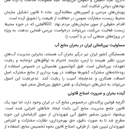
اداری، افراد حقیقی و حقوقی می‌توانند علیه مصوبات، اقدامات یا ترک فعل
نهاد‌های دولتی شکایت کنند.
پویش‌های مردمی و کمپین‌های مطالبه‌گری: ماده ۸ قانون تشکیل سازمان
محیط زیست، مشارکت عمومی در حفاظت از طبیعت را تشویق کرده است.
اقدام حقوقی از سوی سازمان‌های مردم نهاد: NGO‌هایی که در حوزه محیط
زیست فعالیت می‌کنند، می‌توانند درخواست بررسی قضایی بدهند، به ویژه
در پروژه‌های صنعتی آب بر یا آسیب زا.
مسئولیت بین‌المللی ایران در بحران منابع آب
همسایگان کشور ایران نیز درگیر بحران آب هستند، بنابراین مدیریت آب‌های
مرزی نظیر هیرمند یا ارس، نیازمند احترام به توافق‌های دوجانبه و رعایت
تعهدات بین‌المللی است. طبق کنوانسیون هلسینکی در خصوص استفاده از
رودخانه‌های مشترک، کشور‌ها موظفند در بهره برداری از منابع مشترک، اصل
انصاف، همکاری و عدم‌ایجاد آسیب را رعایت کنند. عدم‌رعایت این اصول
می‌تواند به تنش‌های دیپلماتیک و نقض حقوق بین‌الملل منجر شود.
آینده بحران و ضرورت اصلاح قانونی
اگرچه قوانین پراکنده‌ای درخصوص منابع آب در ایران وجود دارد، اما نبود یک
قانون جامع مدیریت منابع آبی باعث ایجاد خلأ‌های اجرایی شده است.
پیشنهاد تدوین منشور حقوق آبی شهروندان از سوی کارشناسان این حوزه
مطرح شد تا به صورت دقیق، حق بهره‌برداری، نظارت، مشارکت و اعتراض
شهروندان تبیین شود. از طرفی، اصلاح قانون نحوه تخصیص منابع، استفاده از