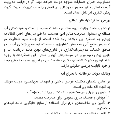
مسئولیت جبران خسارات متوجه دولت خواهد بود. اگر در فرایند مدیریت
آب، تخلفاتی نظیر صدور مجوز‌های غیرقانونی یا سوءمدیریت صورت گیرد،
پیگرد کیفری نیز قابل اعمال است.
بررسی عملکرد نهاد‌های دولتی
نهاد‌هایی مانند وزارت نیرو، سازمان حفاظت محیط زیست و شرکت‌های آب
منطقه‌ای مسئول مدیریت منابع آبی هستند، اما طی سال‌های اخیر، انتقادات
زیادی به عملکرد این نهاد‌ها وارد شده است، از جمله نبود شفافیت در
تخصیص منابع آبی به بخش کشاورزی و صنعت، توسعه پروژه‌های آب بر در
مناطق خشک، عدم‌سرمایه‌گذاری در فناوری‌های نوین مانند بازیافت آب و
پایین بودن بهره وری در سیستم‌های آبیاری سنتی. این عملکردها، با وجود
هشدار‌های مکرر کارشناسان، نشان دهنده نقص در اجرای وظایف قانونی بوده
و خود قابلیت بررسی حقوقی دارند.
وظایف دولت در مقابله با بحران آب
بر اساس بند‌های مختلف قوانین داخلی و تعهدات بین‌المللی، دولت موظف
به انجام اقدامات زیر است:
۱. تدوین و اجرای سیاست‌های بلندمدت و پایدار در حوزه آب
۲. آموزش و فرهنگ سازی عمومی برای مدیریت مصرف
۳. تأمین زیر ساخت‌های لازم برای استفاده از منابع جایگزین مانند آب‌های
خاکستری
۴. تقویت نظارت بر مصارف صنعتی و کشاورزی