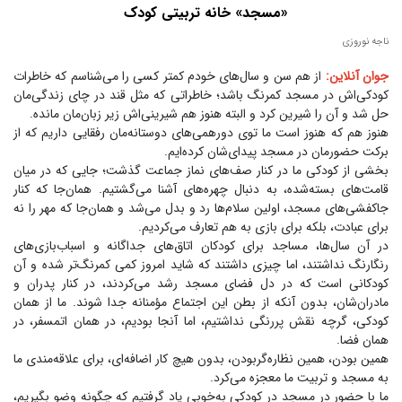
«مسجد» خانه تربیتی کودک
ناجه نوروزی
جوان آنلاین:
از هم سن و سال‌های خودم کمتر کسی را می‌شناسم که خاطرات
کودکی‌اش در مسجد کمرنگ باشد؛ خاطراتی که مثل قند در چای زندگی‌مان
حل شد و آن را شیرین کرد و البته هنوز هم شیرینی‌اش زیر زبان‌مان مانده.
هنوز هم که هنوز است ما توی دورهمی‌های دوستانه‌مان رفقایی داریم که از
برکت حضورمان در مسجد پیدای‌شان کرده‌ایم.
بخشی از کودکی ما در کنار صف‌های نماز جماعت گذشت؛ جایی که در میان
قامت‌های بسته‌شده، به دنبال چهره‌های آشنا می‌گشتیم. همان‌جا که کنار
جا‌کفشی‌های مسجد، اولین سلام‌ها رد و بدل می‌شد و همان‌جا که مهر را نه
برای عبادت، بلکه برای بازی به هم تعارف می‌کردیم.
در آن سال‌ها، مساجد برای کودکان اتاق‌های جداگانه و اسباب‌بازی‌های
رنگارنگ نداشتند، اما چیزی داشتند که شاید امروز کمی کمرنگ‌تر شده و آن
کودکانی است که در دل فضای مسجد رشد می‌کردند، در کنار پدران و
مادران‌شان، بدون آنکه از بطن این اجتماع مؤمنانه جدا شوند. ما از همان
کودکی، گرچه نقش پررنگی نداشتیم، اما آنجا بودیم، در همان اتمسفر، در
همان فضا.
همین بودن، همین نظاره‌گربودن، بدون هیچ کار اضافه‌ای، برای علاقه‌مندی ما
به مسجد و تربیت ما معجزه می‌کرد.
ما با حضور در مسجد در کودکی به‌خوبی یاد گرفتیم که چگونه وضو بگیریم،