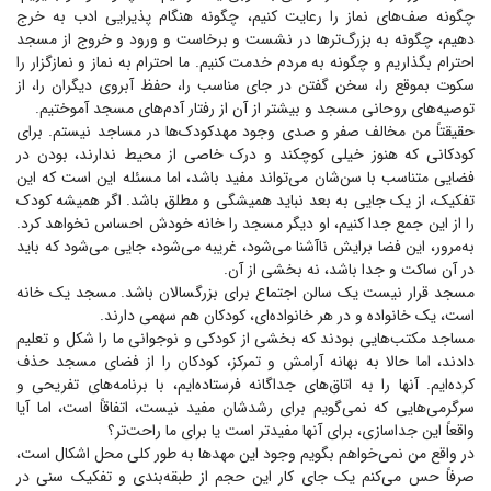
چگونه صف‌های نماز را رعایت کنیم، چگونه هنگام پذیرایی ادب به خرج
دهیم، چگونه به بزرگ‌تر‌ها در نشست و برخاست و ورود و خروج از مسجد
احترام بگذاریم و چگونه به مردم خدمت کنیم. ما احترام به نماز و نمازگزار را
سکوت بموقع را، سخن گفتن در جای مناسب را، حفظ آبروی دیگران را، از
توصیه‌های روحانی مسجد و بیشتر از آن از رفتار آدم‌های مسجد آموختیم.
حقیقتاً من مخالف صفر و صدی وجود مهدکودک‌ها در مساجد نیستم. برای
کودکانی که هنوز خیلی کوچکند و درک خاصی از محیط ندارند، بودن در
فضایی متناسب با سن‌شان می‌تواند مفید باشد، اما مسئله این است که این
تفکیک، از یک جایی به بعد نباید همیشگی و مطلق باشد. اگر همیشه کودک
را از این جمع جدا کنیم، او دیگر مسجد را خانه خودش احساس نخواهد کرد.
به‌مرور، این فضا برایش ناآشنا می‌شود، غریبه می‌شود، جایی می‌شود که باید
در آن ساکت و جدا باشد، نه بخشی از آن.
مسجد قرار نیست یک سالن اجتماع برای بزرگسالان باشد. مسجد یک خانه
است، یک خانواده و در هر خانواده‌ای، کودکان هم سهمی دارند.
مساجد مکتب‌هایی بودند که بخشی از کودکی و نوجوانی ما را شکل و تعلیم
دادند، اما حالا به بهانه آرامش و تمرکز، کودکان را از فضای مسجد حذف
کرده‌ایم. آنها را به اتاق‌های جداگانه فرستاده‌ایم، با برنامه‌های تفریحی و
سرگرمی‌هایی که نمی‌گویم برای رشدشان مفید نیست، اتفاقاً است، اما آیا
واقعاً این جداسازی، برای آنها مفیدتر است یا برای ما راحت‌تر؟
در واقع من نمی‌خواهم بگویم وجود این مهد‌ها به طور کلی محل اشکال است،
صرفاً حس می‌کنم یک جای کار این حجم از طبقه‌بندی و تفکیک سنی در