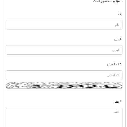
ناسزا و... معذور است
نام
ایمیل
* کد امنیتی
* نظر