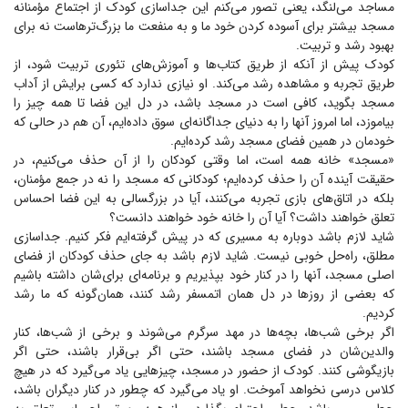
مساجد می‌لنگد، یعنی تصور می‌کنم این جداسازی کودک از اجتماع مؤمنانه
مسجد بیشتر برای آسوده کردن خود ما و به منفعت ما بزرگ‌تر‌هاست نه برای
بهبود رشد و تربیت.
کودک پیش از آنکه از طریق کتاب‌ها و آموزش‌های تئوری تربیت شود، از
طریق تجربه و مشاهده رشد می‌کند. او نیازی ندارد که کسی برایش از آداب
مسجد بگوید، کافی است در مسجد باشد، در دل این فضا تا همه چیز را
بیاموزد، اما امروز آنها را به دنیای جداگانه‌ای سوق داده‌ایم، آن هم در حالی که
خودمان در همین فضای مسجد رشد کرده‌ایم.
«مسجد» خانه همه است، اما وقتی کودکان را از آن حذف می‌کنیم، در
حقیقت آینده آن را حذف کرده‌ایم؛ کودکانی که مسجد را نه در جمع مؤمنان،
بلکه در اتاق‌های بازی تجربه می‌کنند، آیا در بزرگسالی به این فضا احساس
تعلق خواهند داشت؟ آیا آن را خانه خود خواهند دانست؟
شاید لازم باشد دوباره به مسیری که در پیش گرفته‌ایم فکر کنیم. جداسازی
مطلق، راه‌حل خوبی نیست. شاید لازم باشد به جای حذف کودکان از فضای
اصلی مسجد، آنها را در کنار خود بپذیریم و برنامه‌ای برای‌شان داشته باشیم
که بعضی از روز‌ها در دل همان اتمسفر رشد کنند، همان‌گونه که ما رشد
کردیم.
اگر برخی شب‌ها، بچه‌ها در مهد سرگرم می‌شوند و برخی از شب‌ها، کنار
والدین‌شان در فضای مسجد باشند، حتی اگر بی‌قرار باشند، حتی اگر
بازیگوشی کنند. کودک از حضور در مسجد، چیز‌هایی یاد می‌گیرد که در هیچ
کلاس درسی نخواهد آموخت. او یاد می‌گیرد که چطور در کنار دیگران باشد،