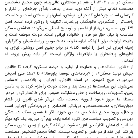
مسکن در سال ۱۴۰۴، آن هم در ساختاری عالی‌رتبه، چون مجمع تشخیص
مصلحت نظام، بیش از آنکه نوید سامان بدهد، یادآور چرخه‌ای از تکرار و
کم‌عملی است؛ چرخه‌ای که در آن، نوشتن، آسان‌تر از ساختن است و جلسات،
راحت‌تر از کلنگ‌زدن. قانونگذار، بی‌تعارف، تکلیف را روشن کرده است. اصل
۳۱‌قانون اساسی، بی‌نیاز از تفسیر و توضیح اضافی می‌گوید: «داشتن مسکن
متناسب با نیاز، حق هر فرد و خانواده ایرانی است. دولت موظف است با
رعایت اولویت برای آنها که نیازمندترند، به خصوص روستانشینان و کارگران،
زمینه اجرای این اصل را فراهم کند.» در برابر چنین اصل روشنی، نیازی به
نطق‌های پرطمطراق یا بازتعریف واژگان نیست. کار باید پیش برود، نه
کلمات.
از «قانون ساماندهی و حمایت از تولید و عرضه مسکن» گرفته تا «قانون
جهش تولید مسکن»، از «برنامه‌های توسعه پنج‌ساله» تا «سند ملی آمایش
سرزمین»، هیچ کمبودی در اسناد قانونی، اجرایی و بالادستی احساس
نمی‌شود. این سیاست‌ها در ده‌ها بند و ماده، دولت را ملزم کرده‌اند به تأمین
زمین، تسهیلات، زیرساخت و حتی مشارکت عمومی برای خانه‌دار کردن مردم.
مسئله ما امروز «نبود قانون» نیست، بلکه بی‌اثر شدن قانون زیر فشار
دیوان‌سالاری، مصلحت‌سنجی، بی‌ثباتی اقتصادی و بی‌برنامگی اجرایی است
و حال، ورود مجمع تشخیص به این حوزه، اگر با همین سبک همیشگی
«بررسی و تصویب سیاست‌های کلی» ادامه یابد، بیم آن می‌رود یک لایه دیگر
به انبوه لایه‌های ناکارآمدی افزوده شود، بی‌آنکه گرهی از زمین بدون مسکن
باز کند. این نقد از سر طعن و تخریب نیست. اتفاقاً مجمع تشخیص مصلحت