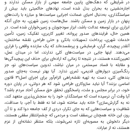
در شرایطی که دهک‌های پایین جامعه سهمی از بازار مسکن ندارند و
اجاره‌نشینی به بحران بدل شده است، نهاد‌های حاکمیتی باید بیش از
سیاستگذاری، به‌دنبال احیای ضمانت اجرایی سیاست‌ها و مبارزه با رانت‌های
پنهان در بازار زمین و مسکن باشند. سال‌هاست زمین شهری، به جای آنکه
ابزاری برای توسعه عدالت باشد، ابزار سودجویان و زمین‌خواران شده است. در
همین حال، فرایند‌های صدور پروانه، تغییر کاربری، تفکیک زمین، تأمین
خدمات شهری، پرداخت تسهیلات بانکی و حتی طراحی نقشه ساختمان،
آنقدر پیچیده، گران، فرسایشی و پرمفسده‌اند که یک سازنده واقعی را فراری
می‌دهند. اینها جایی در سیاست‌های کلی ندارند، اما در میدان عمل،
تعیین‌کننده هستند، در نتیجه تا زمانی که اراده‌ای برای حذف این پیچیدگی‌ها
و مقابله با فساد سیستمی در میان نباشد، تدوین سیاست‌های نو، جز
رنگ‌آمیزی دیوار‌های قدیمی، ثمری ندارد. آیا بهتر نیست به‌جای صدور
بند‌های کلی، دست به تهیه نقشه‌راهی الزام‌آور برای اجرای اصل۳۱ قانون
اساسی بزنند؟ آیا نباید سازوکاری طراحی شود که هر دولتی، در پایان دوره
خود، در برابر مجلس و ملت، پاسخگوی تحقق حق مسکن آحاد مردم باشد؟
آیا وقت آن نرسیده است که سیاستگذار، خود را به سنجش‌پذیری متعهد کند،
نه به گزارش‌سازی؟ خانه باید ساخته شود، اما نه فقط با آجر، با صداقت،
شفافیت و سیاست‌هایی که به جای تکرار، دردی از کف جامعه دوا کند و تا آن
روز، این خانه همچنان بی‌سقف است و مردمی که چشم‌انتظار سقفی هستند،
دیگر دلخوش به مصوبه‌ای تازه نمی‌شوند، بلکه منتظر نشانه‌ای از عزم
هستند، نه از عبارات.