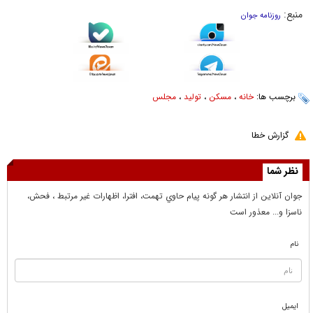
منبع:
روزنامه جوان
برچسب ها:
خانه
،
مسکن
،
تولید
،
مجلس
گزارش خطا
نظر شما
جوان آنلاين از انتشار هر گونه پيام حاوي تهمت، افترا، اظهارات غير مرتبط ، فحش،
ناسزا و... معذور است
نام
ایمیل