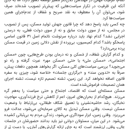
نظام، ظرفیت مهمی در مهندسی کلان‌نگر مسیر توسعه کشور دارد، اما به جای
آنکه این ظرفیت در تکرار سیاست‌هایی که پیش‌تر تصویب شده‌اند صرف
شود، می‌توان آن را معطوف به نقد صریح و شفاف از عدم‌اجرای همین
سیاست‌ها کرد.
چه کسی باید پاسخ دهد که چرا قانون جهش تولید مسکن، پس از تصویب
در مجلس، نه از سوی دولت سابق و نه از سوی دولت فعلی، به درستی
اجرایی نشد؟ کدام نهاد باید درباره سرنوشت ناتمام اصل ۳۱ قانون اساسی
پاسخگو باشد؟ کدام کمیسیون، بی‌پرده از نقش دلالی زمین در قیمت مسکن
پرده برمی‌دارد؟
و کدام گزارش شفاف، از مُسکن و نه درمان بودن طرح‌هایی، چون «مسکن
اجتماعی»، «مسکن ملی» یا حتی «مسکن مهر» عبرت گرفته و راه نو
می‌جوید؟ بررسی سیاست‌های کلی مسکن، اگر بخواهد همچون دفعات پیش،
صرفاً به «تدوین سند» و «برگزاری جلسات» خلاصه شود، چیزی به سفره
قانون اضافه نخواهد کرد. این زمین، تشنه تصمیم تازه نیست، تشنه اجرای
همان تصمیمات فراموش‌شده است.
مسکن مسئله‌ای است که اقتصاد، اجتماع و حتی سیاست را به‌هم گره
می‌زند. هیچ‌کدام از بحران‌های امروز، اعم از کاهش نرخ فرزندآوری، مهاجرت
نخبگان، رشد حاشیه‌نشینی یا تعمیق شکاف طبقاتی، بی‌ارتباط با وضعیت
مسکن نیست. وقتی مسکن تبدیل به کالای سرمایه‌ای می‌شود، عدالت فرو
می‌ریزد. وقتی زمین، ابزار سوداگری می‌شود، زندگی مردم به بی‌ثباتی کشیده
می‌شود. در این میان، مسئولان دولتی نیز باید بدانند حضورشان در جلسات
عالی، وقتی ارزشمند است که به جای ارائه گزارش‌های آماری، با دست پُر از