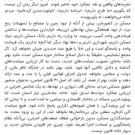
تجربه‌های واقعی و نقد عملکرد خود حاضر شوند. امروز دیگر زمان آن نیست
که بگوییم «ما طرح داریم»، «برنامه داریم»، «اولویت‌بندی کرده‌ایم». مردم،
خانه می‌خواهند، نه پاورپوینت.
مسکن در کشورمان، بیش از آنکه از نبود زمین یا مصالح یا تسهیلات رنج
ببرد، از نبود هماهنگی میان نهاد‌های ذی‌ربط، ناپایداری سیاست‌ها و نداشتن
فرماندهی واحد آسیب می‌بیند. ما وزارت راه داریم، بانک مسکن داریم، بنیاد
مسکن داریم، شهرداری داریم و ده‌ها نهاد دیگر، اما آنچه نداریم، یک فرمانده
واحد و پاسخگو است و این خلأ را هیچ سند جدیدی جبران نخواهد کرد. اگر
مجمع تشخیص، حقیقتاً به دنبال اصلاح ساختار حوزه مسکن است، شاید بهتر
باشد به‌جای تصویب سیاست‌های جدید، دست به کار ارزیابی سیاست‌های
گذشته و دلایل ناکامی آنها شود. شاید بهتر باشد در جایگاه ناظر عالی، از
دولت و مجلس بخواهد جدول اجرای قوانین قبلی را با عدد و سند ارائه
دهند و شاید، بهتر از همه، آن باشد که اصل ۳۱ قانون اساسی، به‌عنوان منشور
حقوق مسکنی مردم، به‌جای قاب دیواری در نهادها، به یک شاخص اجرایی در
ارزیابی عملکرد دولت‌ها تبدیل شود. خانه، ساده‌ترین نیاز انسان است، اما
پیچیده‌ترین مسئله در ساختار اقتصادی و سیاسی ما شده است و تا زمانی که
به این پیچیدگی، با همان شیوه‌های تکراری پاسخ داده شود، هیچ سیاست
کلی تازه‌ای، سقفی برای بی‌خانمان‌ها نخواهد شد، از این رو ورود مجدد به
سیاستگذاری مسکن، بدون بازخوانی شفاف ضعف‌های اجرایی، بی‌آنکه نظام
پاسخگویی و ضمانت اجرا تعریف شود، چیزی جز افزودن سایه‌ای جدید بر
دیوار خانه قانون نیست.