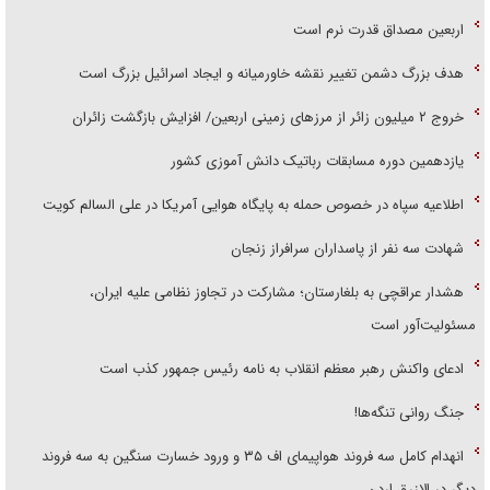
اربعین مصداق قدرت نرم است
هدف بزرگ دشمن تغییر نقشه خاورمیانه و ایجاد اسرائیل بزرگ است
‌خروج ۲ میلیون زائر از مرز‌های زمینی اربعین/ افزایش بازگشت زائران
یازدهمین دوره مسابقات رباتیک دانش آموزی کشور
اطلاعیه سپاه در خصوص حمله به پایگاه هوایی آمریکا در علی السالم کویت
شهادت سه نفر از پاسداران سرافراز زنجان
هشدار عراقچی به بلغارستان؛ مشارکت در تجاوز نظامی علیه ایران،
مسئولیت‌آور است
ادعای واکنش رهبر معظم انقلاب به نامه رئیس جمهور کذب است
جنگ روانی تنگه‌ها!
انهدام کامل سه فروند هواپیمای اف ۳۵ و ورود خسارت سنگین به سه فروند
دیگر در الازرق اردن