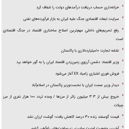
خزانه‌داری حساب دریافت درآمد‌های دولت را شفاف کرد
تحلیل ابعاد پیام رهبر انقلاب به حزب‌الله/ مقاومت نقشه راه آینده غرب آسیا
سرایت تبعات اقتصادی جنگ علیه ایران به بازار فرآورده‌های نفتی
گفت‌و‌گو اختصاصی با همسر فرمانده شهید حزب‌الله لبنان/ هر شبش شب
رفع تحریم‌های داخلی مهم‌ترین اصلاح ساختاری اقتصاد در جنگ اقتصادی
قدر بود
است
نقشه تجارت ۱۰میلیارددلاری با پاکستان
وزیر اقتصاد: دشمن آرزوی زمین‌زدن اقتصاد ایران را به گور خواهد برد
فروش فوری اعتباری زامیاد EX آغاز می‌شود
دیدار وزیر صمت ایران با نخست‌وزیر پاکستان در اسلام‌آباد
خروج بیش از ۳.۳ میلیون زائر از مرز‌ها / وعده تردد ۱۰۰ هزار نفری از مرز
چیلات
قیمت گوسفند زنده ۳۰ درصد کاهش یافت؛ گوشت ارزان نشد
آخرین وضعیت امنیت سایبری زیرساخت‌های راه‌آهن کشور