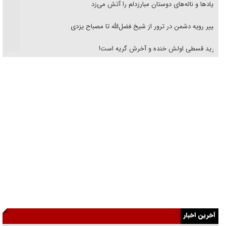
تغییر رویه دشمن در ترور از شیخ فضل‌الله تا مصباح یزدی
خرید قسطی اولش خنده و آخرش گریه است!
فوتبال و آن «بالا»!
راهبرد غافلگیری با نسل جدید پهپاد‌ها
جنجال پزشکان تقلبی در صنعت زیبایی
یهودی‌ها در ادبیات داستانی اروپا؛ از شکسپیر تا دیکنز
گفت‌وگو با خواهر یکی از شهدای جنگ رمضان/ خواهرم فرمانده جهادی و
اهل خدمت بی‌منت بود
جزئیات شکنجه‌هایم فراتر از آن است که در بیان بگنجد!
آخرین اخبار
گزارش «جوان» از قوانین سخت‌گیرانه ۶ قاره در برابر یورش به پاسگاه‌های
پلیس