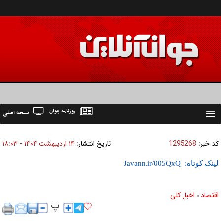
روزنامه جوان
نسخه اصلی
Toggle
navigation
کد خبر:
1295268
تاریخ انتشار:
۱۴ ارديبهشت ۱۴۰۴ - ۱۸:۰۳
لینک کوتاه:
اقتصاد
اخبار کلی
»