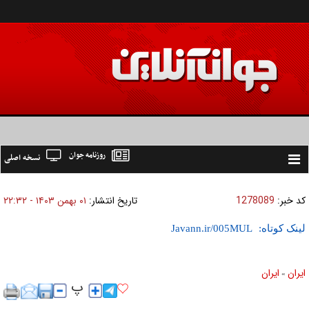
روزنامه جوان
نسخه اصلی
Toggle
navigation
کد خبر:
1278089
تاریخ انتشار:
۰۱ بهمن ۱۴۰۳ - ۲۲:۳۲
لینک کوتاه:
ايران
ايران
»