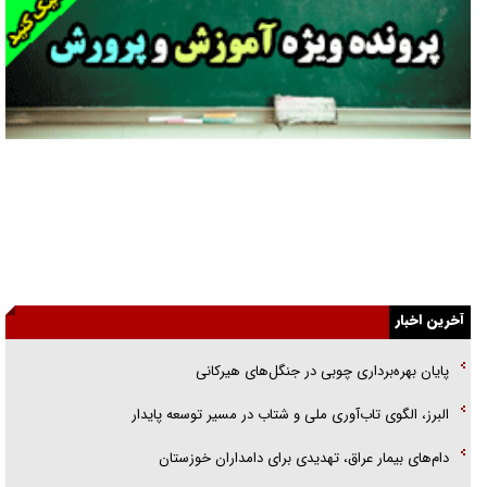
فریاد‌ها و ناله‌های دوستان مبارزدلم را آتش می‌زد
تغییر رویه دشمن در ترور از شیخ فضل‌الله تا مصباح یزدی
خرید قسطی اولش خنده و آخرش گریه است!
فوتبال و آن «بالا»!
راهبرد غافلگیری با نسل جدید پهپاد‌ها
جنجال پزشکان تقلبی در صنعت زیبایی
یهودی‌ها در ادبیات داستانی اروپا؛ از شکسپیر تا دیکنز
گفت‌وگو با خواهر یکی از شهدای جنگ رمضان/ خواهرم فرمانده جهادی و
اهل خدمت بی‌منت بود
آخرین اخبار
جزئیات شکنجه‌هایم فراتر از آن است که در بیان بگنجد!