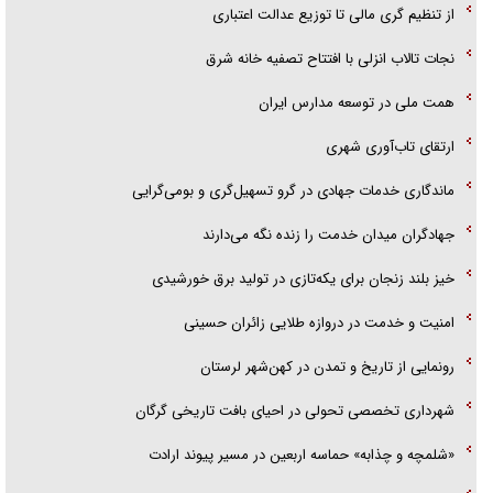
گزارش «جوان» از قوانین سخت‌گیرانه ۶ قاره در برابر یورش به پاسگاه‌های
پایان بهره‌برداری چوبی در جنگل‌های هیرکانی
پلیس
البرز، الگوی تاب‌آوری ملی و شتاب در مسیر توسعه پایدار
تحلیل ابعاد پیام رهبر انقلاب به حزب‌الله/ مقاومت نقشه راه آینده غرب آسیا
دام‌های بیمار عراق، تهدیدی برای دامداران خوزستان
از تنظیم گری مالی تا توزیع عدالت اعتباری
نجات تالاب انزلی با افتتاح تصفیه خانه شرق
همت ملی در توسعه مدارس ایران
ارتقای تاب‌آوری شهری
ماندگاری خدمات جهادی در گرو تسهیل‌گری و بومی‌گرایی
جهادگران میدان خدمت را زنده نگه می‌دارند
خیز بلند زنجان برای یکه‌تازی در تولید برق خورشیدی
امنیت و خدمت در دروازه طلایی زائران حسینی