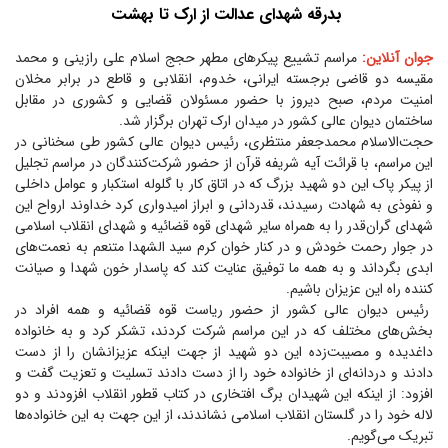
بدرقه شهدای عدالت از ارک تا بهشت
جوان آنلاین:
مراسم تشییع پیکر‌های مطهر حجج اسلام علی رازینی و محمد
مقیسه دو قاضی برجسته ایرانی، خدوم، انقلابی و قاطع در برابر مخلان
امنیت مردم، صبح دیروز با حضور مسئولان قضایی و کشوری در مقابل
ساختمان دیوان عالی کشور در میدان ارک تهران برگزار شد.
حجت‌الاسلام محمدجعفر منتظری، رئیس دیوان عالی کشور طی سخنانی در
این مراسم، با قرائت آیه شریفه قرآن از حضور شرکت‌کنندگان در مراسم تجلیل
از پیکر پاک این دو شهید بزرگ که در اتاق کار با گلوله استکبار و عوامل داخلی
و نفوذی به شهادت رسیدند، قدردانی و ابراز امیدواری کرد خداوند ارواح این
شهدای گران‌قدر را به همراه سایر شهدای قوه قضائیه و شهدای انقلاب اسلامی
در جوار رحمت خودش و در کنار خوان کرم سید الشهدا متنعم به نعمت‌های
ابدی بگرداند و به همه ما توفیق عنایت کند که پاسدار خون شهدا و صیانت
کننده راه این عزیزان باشیم.
رئیس دیوان عالی کشور از حضور ریاست قوه قضائیه و همه افراد در
بخش‌های مختلف که در این مراسم شرکت کردند، تشکر کرد و به خانواده
داغدیده و مصیبت‌زده این دو شهید از جهت اینکه عزیزانشان را از دست
دادند و دردانه‌ای از خانواده خود را از دست دادند تسلیت و تعزیت گفت و
افزود: از اینکه این شهیدان برگ افتخاری در کتاب قطور انقلاب افزودند و دو
لاله خود را در گلستان انقلاب اسلامی نشاندند، از این جهت به این خانواده‌ها
تبریک می‌گویم.