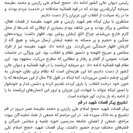
رئیس دیوان عالی کشور ادامه داد: حجج اسلام علی رازینی و محمد مقیسه
سرمایه گرا‌ن‌قدری بودند که در قوه قضائیه صادقانه در خدمت مردم بودند و
ما در راه صیانت از انقلاب این عزیزان را از دست دادیم.
منتظری با بیان اینکه هم شهید رازینی و هم شهید مقیسه از قضات فعال،
مخلص و پرکار بودند و من شاهد بودم بسیاری از اوقاتی که شب‌ها از محل
کارم خارج می‌شدم، چراغ اتاق ایشان روشن بود، اظهار داشت: پرونده‌های
سنگین و حجیم و پر مسئله به شعبه ایشان ارسال می‌شد و هیچ گاه از
کارشان اظهار خستگی نمی‌کردند. وی ادامه داد: شهید مقیسه نیز از افراد
مخلص و صریح اللهجه و دلسوز نظام و انقلاب بود. این ویژگی در جلسات
هیئت عمومی از گفتار و رفتار و مطالبی که مطرح می‌کرد، مشهود بود. این
مقام قوه قضائیه ادامه داد: دو سرمایه ارزشمند را در قوه قضائیه و دیوان عالی
کشور از دست دادیم، اما این هزینه‌ای است که نظام برای بقای خودش به
کوری چشم دشمن می‌پردازد، کما اینکه در طول ۴۵ سال از این سرمایه‌ها که با
خون خود درخت انقلاب را بارور کردند تقدیم کرده و دشمن غدار و خونخوار
با تصور اینکه بتواند با شهادت این عزیزان و ترور این انسان‌های ارزشمند ما را
از ادامه راه باز بدارد، کور خوانده است.
تشییع پیکر قضات شهید در قم
پیکر قضات شهید حجج اسلام علی رازینی و محمد مقیسه عصر دیروز در قم
تشییع و به خاک سپرده شد. در این مراسم که جمعی از علما، نمایندگان بیوت
مراجع، جمعی از اعضای جامعه مدرسین حوزه علمیه و مجلس خبرگان و
قشر‌های مختلف مردم حضور داشتند، پیکر قضات شهید حجج اسلام علی