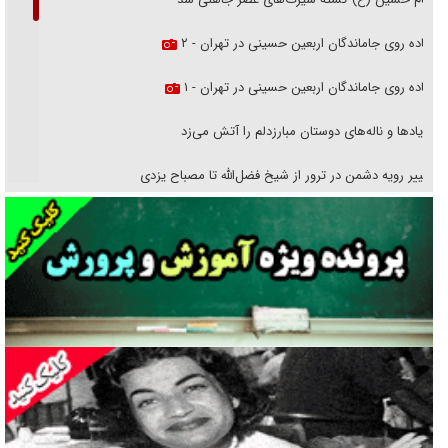
پیاده روی جاماندگان اربعین حسینی در تهران - ۲
پیاده روی جاماندگان اربعین حسینی در تهران - ۱
فریاد‌ها و ناله‌های دوستان مبارزدلم را آتش می‌زد
تغییر رویه دشمن در ترور از شیخ فضل‌الله تا مصباح یزدی
خرید قسطی اولش خنده و آخرش گریه است!
فوتبال و آن «بالا»!
راهبرد غافلگیری با نسل جدید پهپاد‌ها
جنجال پزشکان تقلبی در صنعت زیبایی
یهودی‌ها در ادبیات داستانی اروپا؛ از شکسپیر تا دیکنز
گفت‌وگو با خواهر یکی از شهدای جنگ رمضان/ خواهرم فرمانده جهادی و