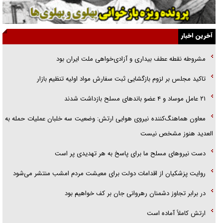
اهل خدمت بی‌منت بود
جزئیات شکنجه‌هایم فراتر از آن است که در بیان بگنجد!
آخرین اخبار
گزارش «جوان» از قوانین سخت‌گیرانه ۶ قاره در برابر یورش به پاسگاه‌های
مشروطه نقطه عطف بیداری و آزادی‌خواهی ملت ایران بود
پلیس
تاکید مجلس بر لزوم بازگشایی ثبت سفارش مواد اولیه تنظیم بازار
تحلیل ابعاد پیام رهبر انقلاب به حزب‌الله/ مقاومت نقشه راه آینده غرب آسیا
۲۱ عامل موساد و ۴ عضو باند‌های مسلح بازداشت شدند
معاون هماهنگ‌کننده نیروی هوایی ارتش: وضعیت سه خلبان عملیات حمله به
العدید هنوز مشخص نیست
دست نیرو‌های مسلح ما برای پاسخ به هر تهدیدی پر است
روایت پزشکیان از اقدامات دولت برای معیشت مردم امشب منتشر می‌شود
در برابر تجاوز دشمنان رهروانی جان بر کف خواهیم بود
ارتش کاملاً آماده است