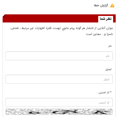
گزارش خطا
نظر شما
جوان آنلاين از انتشار هر گونه پيام حاوي تهمت، افترا، اظهارات غير مرتبط ، فحش،
ناسزا و... معذور است
نام
ایمیل
* کد امنیتی