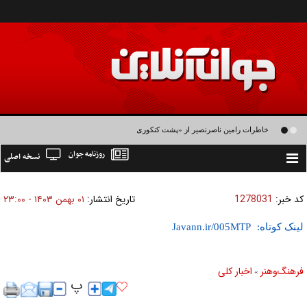
خاطرات رامین ناصرنصیر از «پشت‌ کنکوری‌ها» و رضا داوودنژاد: رضا کودک درون فعالی
روزنامه جوان
نسخه اصلی
داشت و خیلی راحت به شوق می‌آمد
Toggle
navigation
کد خبر:
1278031
تاریخ انتشار:
۰۱ بهمن ۱۴۰۳ - ۲۳:۰۰
لینک کوتاه:
فرهنگ‌و‌هنر
اخبار كلی
»