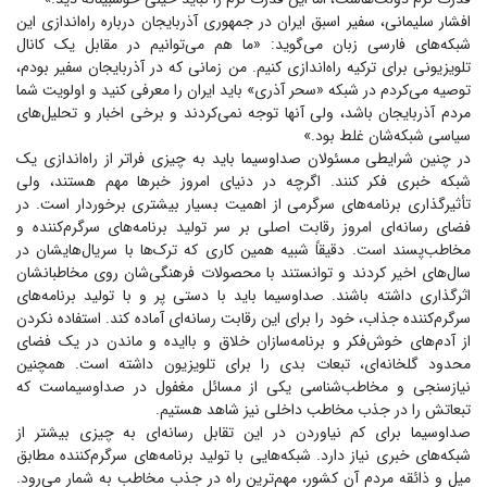
افشار سلیمانی، سفیر اسبق ایران در جمهوری آذربایجان درباره راه‌اندازی این
شبکه‌های فارسی زبان می‌گوید: «ما هم می‌توانیم در مقابل یک کانال
تلویزیونی برای ترکیه راه‌اندازی کنیم. من زمانی که در آذربایجان سفیر بودم،
توصیه می‌کردم در شبکه «سحر آذری» باید ایران را معرفی کنید و اولویت شما
مردم آذربایجان باشد، ولی آنها توجه نمی‌کردند و برخی اخبار و تحلیل‌های
سیاسی شبکه‌شان غلط بود.»
در چنین شرایطی مسئولان صداوسیما باید به چیزی فراتر از راه‌اندازی یک
شبکه خبری فکر کنند. اگرچه در دنیای امروز خبر‌ها مهم هستند، ولی
تأثیرگذاری برنامه‌های سرگرمی از اهمیت بسیار بیشتری برخوردار است. در
فضای رسانه‌ای امروز رقابت اصلی بر سر تولید برنامه‌های سرگرم‌کننده و
مخاطب‌پسند است. دقیقاً شبیه همین کاری که ترک‌ها با سریال‌هایشان در
سال‌های اخیر کردند و توانستند با محصولات فرهنگی‌شان روی مخاطبانشان
اثرگذاری داشته باشند. صداوسیما باید با دستی پر و با تولید برنامه‌های
سرگرم‌کننده جذاب، خود را برای این رقابت رسانه‌ای آماده کند. استفاده نکردن
از آدم‌های خوش‌فکر و برنامه‌سازان خلاق و باایده و ماندن در یک فضای
محدود گلخانه‌ای، تبعات بدی را برای تلویزیون داشته است. همچنین
نیازسنجی و مخاطب‌شناسی یکی از مسائل مغفول در صداوسیماست که
تبعاتش را در جذب مخاطب داخلی نیز شاهد هستیم.
صداوسیما برای کم نیاوردن در این تقابل رسانه‌ای به چیزی بیشتر از
شبکه‌های خبری نیاز دارد. شبکه‌هایی با تولید برنامه‌های سرگرم‌کننده مطابق
میل و ذائقه مردم آن کشور، مهم‌ترین راه در جذب مخاطب به شمار می‌رود.