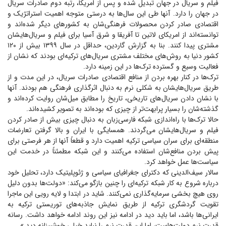
فیلم و سریال در جهان تبدیل شده و پس از امریکا، رتبه دوم صادرات سریال
در جهان را دارد. آنها طی این سال‌ها به درستی متوجه اهمیت استراتژیک و
اقتصادی صادر کردن محصولات فرهنگی‌شان به کشور‌های دیگر شده‌اند و
توانسته‌اند از امریکای لاتین تا آفریقا و شرق آسیا برای فیلم و سریال‌هایشان
مشتری پیدا کنند. بنا به گزارش گاردین، حداقل در سال ۱۳۹۹ بیش از ۱۲۰
کشور دنیا به روش‌های مختلف مشتری سریال‌های ترکیه‌ای بودند که نشان از
فعالیت وسیع و گسترده ترک‌ها در این زمینه دارد.
ترک‌ها در کنار بهره بردن از منافع اقتصادی صادرات سریال، در این مدت و از
طریق سریال‌هایشان به شکلی نرم به دنبال اثرگذاری فرهنگی هم بودند. آنها
با نشان دادن سریال‌های تاریخی، تاریخ را مطابق میل‌شان روایت کرده‌اند و
گذشته‌شان را بسیار پرابهت‌تر از چیزی که بود‌ه‌اند به تصویر کشید‌ه‌اند.
حالا ترک‌ها با راه‌اندازی شبکه فارسی‌زبان به دنبال چیزی بیش از صادر کردن
فیلم و سریال‌هایشان می‌گردند. همسایگی با ایران و بالا گرفتن تعارضات
منطقه‌ای برای سران سیاسی ترکیه اهمیت دارد و قطعاً آنها از هر فرصتی برای
پیش بردن منافع‌شان استفاده می‌کنند و این شبکه مطمئناً در خدمت این
سیاست‌ها عمل خواهد کرد.
سالار سیف‌الدینی که دکترای جغرافیای سیاسی و ژئوپلیتیک دارد، تحلیل خود
درباره شروع به کار شبکه ترکیه‌ای را چنین بازگو می‌کند: «دولت‌ها بدون دلیل
روی هیچ بخشی سرمایه‌گذاری نمی‌کنند. شاید در ابتدا و لایه رویی این ماجرا
تقویت گردشگری ترکیه از طریق نمایش جاذبه‌های توریستی ترکیه به
ایرانی‌ها باشد، اما باید دید در ادامه نیز این روند ادامه خواهد داشت. رسانه
قدرت نرم دولت‌هاست، اما این قدرت نرم را نباید خیلی خوشبینانه دید.»