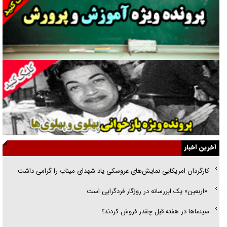
انگشت‌های پا شناسایی کردیم
نسلی که آنلاین الگو می‌گیرد
گفت‌وگو با آیت‌الله جاودان/ جفای مخالفان مکانت معنوی رهبر شهید را
ارتقا می‌داد
راننده مست به قانون می‌خندد
همه آقای دوربینی شده‌ایم!
قصه ناتمام سرویس مدارس
آخرین اخبار
آیا مقاومت فلسطین خلع‌سلاح می‌شود؟
کارگردان امریکایی نمایش‌های عروسکی یاد شهدای میناب را گرامی داشت
الگوی وحدت‌آفرین در ادراک سیاست خارجی
«اربعین» یک ابررسانه در روزگار فردگرایی است
گفتگوی دکتر اخوان مدیرمسئول روزنامه جوان با برنامه تلویزیونی «نبرد
سینما‌ها در هفته قبل چقدر فروش کردند؟
هرمز»