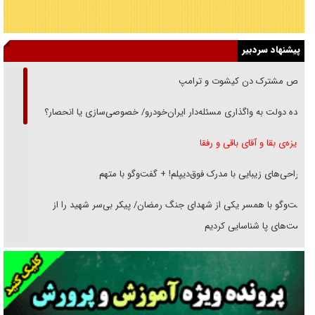
پیشنهاد سردبیر
رقص مشترک دن کیشوت و ترامپ
دنده دولت به واگذاری مسئله‌دار ایران‌خودرو/ خصوصی‌سازی یا انحصار؟
غریزه‌ی بقا و آقای باقی و رفقا
جراحی‌های زیبایی با مدرک فوق‌دیپلم! + گفت‌وگو با متهم
گفت‌وگو با همسر یکی از شهدای جنگ رمضان/ پیکر بی‌سر شهید را از
انگشت‌های پا شناسایی کردیم
نسلی که آنلاین الگو می‌گیرد
گفت‌وگو با آیت‌الله جاودان/ جفای مخالفان مکانت معنوی رهبر شهید را
ارتقا می‌داد