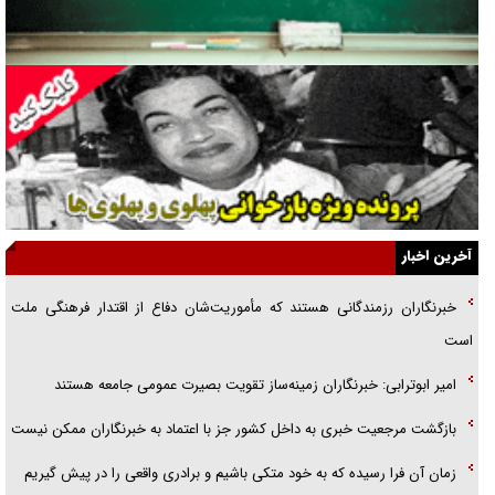
راننده مست به قانون می‌خندد
همه آقای دوربینی شده‌ایم!
قصه ناتمام سرویس مدارس
آیا مقاومت فلسطین خلع‌سلاح می‌شود؟
الگوی وحدت‌آفرین در ادراک سیاست خارجی
آخرین اخبار
گفتگوی دکتر اخوان مدیرمسئول روزنامه جوان با برنامه تلویزیونی «نبرد
خبرنگاران رزمندگانی هستند که مأموریت‌شان دفاع از اقتدار فرهنگی ملت
هرمز»
است
امام حسین (ع) کشته سیرت‌های عصر جاهلی شد
امیر ابوترابی: خبرنگاران زمینه‌ساز تقویت بصیرت عمومی جامعه هستند
فریاد‌ها و ناله‌های دوستان مبارزدلم را آتش می‌زد
بازگشت مرجعیت خبری به داخل کشور جز با اعتماد به خبرنگاران ممکن نیست
زمان آن فرا رسیده که به خود متکی باشیم و برادری واقعی را در پیش گیریم