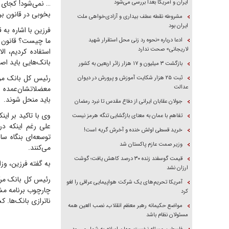
ایران و آمریکا بعداً بررسی می‌شود
… نمی‌شود! کجای د
بخوبی در قانون بر
مشروطه نقطه عطف بیداری و آزادی‌خواهی ملت
ایران بود
فرزین با اشاره به
ما چیست؟ قانون با
ادعا درباره «نحوه رد زنی محل استقرار شهید
لاریجانی» صحت ندارد
استفاده کردیم، 
بانک‌هایی باید اص
بازگشت ۳ میلیون و ۱۷ هزار زائر اربعین به کشور
رئیس کل بانک مرک
ثبت ۲۵ هزار شکایت آموزش و پرورش در دیوان
عدالت
باید منحل شوند.
جولان عقابان ایرانی از دفاع مقدس تا نبرد رمضان
وی با تاکید بر ای
تفاهم با عمان به معنای بازگشایی تنگه هرمز نیست
علی رغم اینکه در
خرید قسطی اولش خنده و آخرش گریه است!
توسعه‌ای بنگاه سا
وزیر صمت عازم پاکستان شد
می‌کنند.
قیمت گوسفند زنده ۳۰ درصد کاهش یافت؛ گوشت
به گفته فرزین، وز
ارزان نشد
رئیس کل بانک مرکز
آمریکا تحریم‌های یک شرکت هواپیمایی عراقی را لغو
چارچوب برنامه مش
کرد
ناترازی بانک‌ها. 
مواضع حکیمانه رهبر معظم انقلاب، نصب العین همه
مسئولان نظام باشد