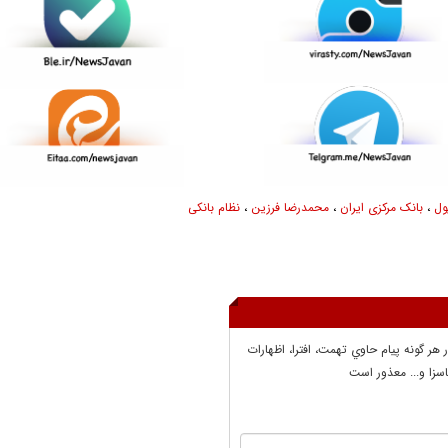
ول
،
بانک مرکزی ایران
،
محمدرضا فرزین
،
نظام بانکی
ر هر گونه پيام حاوي تهمت، افترا، اظهارات
سزا و... معذور است