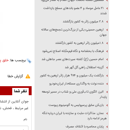
فلسطین مسئله نخست جهان اسلام به شمار می‌رود
۲۱ عامل موساد و ۴ عضو باند‌های مسلح بازداشت
شدند
۲.۸ میلیون زائر به کشور بازگشتند
اربعین حسینی؛ یکی از بزرگ‌ترین تجمع‌های سالانه
جهان
۱.۸میلیون زائر اربعین به کشور بازگشتند
فرهنگ با بخشنامه و نگاه قیم‌مآبانه اصلاح نمی‌شود
امام حسین (ع) کشته سیرت‌های عصر جاهلی شد
برچسب ها:
خلق پ
گزینه استقلال راهی گل گهر شد
بازگشت یک میلیون و ۹۷۴ هزار زائر اربعین به کشور
گزارش خطا
دنده دولت به واگذاری مسئله‌دار ایران‌خودرو
نظر شما
البرز، الگوی تاب‌آوری ملی و شتاب در مسیر توسعه
پایدار
جوان آنلاين از انتشا
بازیکن سابق پرسپولیس به آلومینیوم پیوست
غير مرتبط ، فحش، نا
عمان: مذاکرات مثبت و سازنده با ایران درباره تنگه
هرمز ادامه دارد
نام
پایان محاصره با ائتلاف مصرف