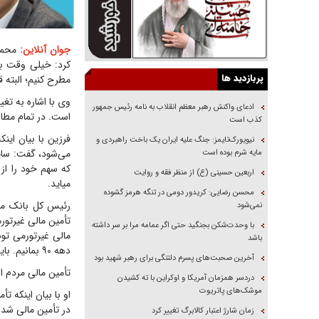
جوان آنلاین:
محمدر
کرد: خیلی وقت بو
پربازدید ها
مطرح کنیم؛ البته قبل
ادعای واکنش رهبر معظم انقلاب به نامه رئیس جمهور
است. در تمام مطا
کذب است
نیویورک‌تایمز: جنگ علیه ایران یک باخت راهبردی و
می‌شود، گفت: سای
مایه شرم بوده است
که سهم خود را ا
اربعین حسینی (ع) از منظر فقه و روایت
میاید.
محسن رضایی: کریدور دومی در تنگه هرمز گشوده
رئیس کل بانک مرکز
نمی‌شود
تأمین مالی غیرتورم
با وحدت‌شکن بجنگید حتی اگر عمامه مرا بر سر داشته
مالی غیرتورمی تو
باشد
دهه ۹۰ بمانیم. باید تأمین مالی پایدار و غیر تورمی باشد.
آخرین صحبت‌های پسرم دلتنگی برای رهبر شهید بود
تأمین مالی مردم از ۱۴ به ۲۳ درصد افزایش ی
دردسر همزمان آمریکا و اوکراین با ته کشیدن
موشک‌های پاتریوت
او با بیان اینکه ت
در تأمین مالی شده؛ هزار و ۲۰۰ همت خلق
زمان شارژ اعتبار کالابرگ تغییر کرد