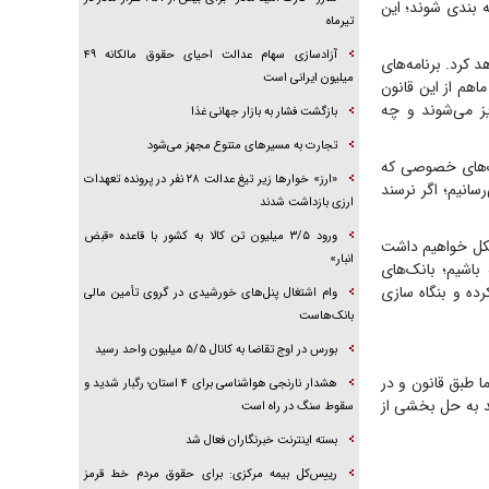
ه بندی شوند؛ این
تیرماه
آزادسازی سهام عدالت احیای حقوق مالکانه ۴۹
 کرد. برنامه‌های
میلیون ایرانی است
اهم از این قانون
ز می‌شوند و چه
بازگشت فشار به بازار جهانی غذا
تجارت به مسیر‌های متنوع مجهز می‌شود
نک‌های خصوصی که
«ارز» خوار‌ها زیر تیغ عدالت ۲۸ نفر در پرونده تعهدات
ساله نوشتیم برای بقیه بانک‌ها به کفایت ۸ درصد می‌رسانیم؛ اگر نرسند
ارزی بازداشت شدند
ورود ۳/۵ میلیون تن کالا به کشور با قاعده «قبض
مشکل خواهیم داشت
انبار»
باشیم؛ بانک‌های
رده و بنگاه سازی
وام اشتغال پنل‌های خورشیدی در گروی تأمین مالی
بانک‌هاست
بورس در اوج تقاضا به کانال ۵/۵ میلیون واحد رسید
ا طبق قانون و در
هشدار نارنجی هواشناسی برای ۴ استان؛ رگبار شدید و
د به حل بخشی از
سقوط سنگ در راه است
بسته اینترنت خبرنگاران فعال شد
رییس‌کل بیمه مرکزی: برای حقوق مردم خط قرمز