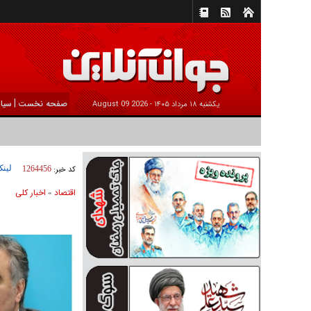
|
صفحه نخست
سیا
يکشنبه ۱۸ مرداد ۱۴۰۵ -
2026 August 09
لینک
کد خبر:
1264456
اقتصاد
اخبار کلی
»