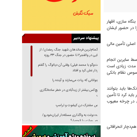
نگاه سازی، اظهار
ا در حضور ایشان
پیشنهاد سردبیر
اسی و تنگنای اصلی تأمین مالی
از گمنام‌ترین فرماندهان شهید جنگ رمضان/ از
شناسایی در والفجر۲ تا حضور در جنگ ۳۳ روزه
ه و یک درصد هم توسط سایرین انجام
گفت‌وگو با محمد فیلی/ وقتی آن دیالوگ را گفتم
م مدت زیادی است
فیلمبردار غش کرد و افتاد
صوص نظام بانکی
نوجوانانی که ربات می‌سازند و آینده را
‌ها باید بتوانند
هیچ‌کس بیشتر از زیدآبادی در خطر ساده‌انگاری
باید کرد تا تأمین
نیست
ل در چرخه معیوب
رقص مشترک دن کیشوت و ترامپ
دنده دولت به واگذاری مسئله‌دار ایران‌خودرو/
خصوصی‌سازی یا انحصار؟
هم‌دچار انحرافاتی
غریزه‌ی بقا و آقای باقی و رفقا