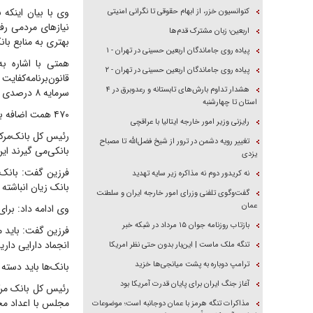
وی با بیان اینکه
کنوانسیون خزر، از ابهام حقوقی تا نگرانی امنیتی
اربعین؛ زبان مشترک قدم‌ها
بهتری به منابع بان
پیاده روی جاماندگان اربعین حسینی در تهران - ۱
همتی با اشاره به
پیاده روی جاماندگان اربعین حسینی در تهران - ۲
هشدار تداوم بارش‌های تابستانه و رعدوبرق در ۴
سرمایه ۸ درصدی محقق شود.
استان تا چهارشنبه
۴۷۰ همت اضافه برداشت بانک‌ها از بانک‌مرکزی
رایزنی وزیر امور خارجه ایتالیا با عراقچی
تغییر رویه دشمن در ترور از شیخ فضل‌الله تا مصباح
بانکی‌می گیرند این رقم به ۷۵۰ همت می‌رسد؛ بنابراین اصلاح
یزدی
نه کریدور دوم نه مذاکره زیر سایه تهدید
بانک زیان انباشته 
گفت‌وگوی تلفنی وزرای امور خارجه ایران و سلطنت
عمان
وی ادامه داد: برا
بازتاب روزنامه جوان ۱۵ مرداد در شبکه خبر
فرزین گفت: باید م
انجماد دارایی دا
تنگه ملک ماست | این‌بار بدون حتی نظر امریکا
ترامپ دوباره به پشت میانجی‌ها خزید
بانک‌ها باید دسته
آغاز جنگ ایران برای پایان قدرت آمریکا بود
رئیس کل بانک مرک
مذاکرات تنگه هرمز با عمان دوجانبه است؛ موضوعات