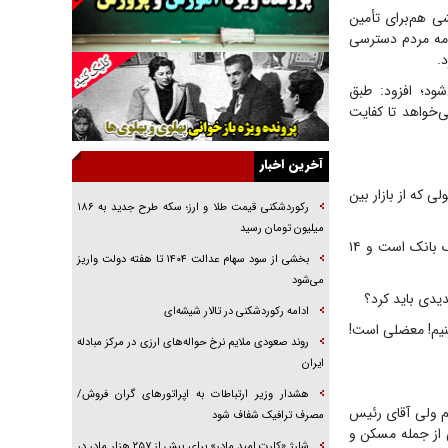
جراحی‌های زیبایی با مدرک فوق‌دیپلم! + گفت‌وگو
ی هم‌برای تأمین
با متهم
رصد افزایش یافته است. عامه مردم دسترسی
.
گفت‌وگو با همسر یکی از شهدای جنگ رمضان/
پیکر بی‌سر شهید را از انگشت‌های پا شناسایی کردیم
شود؛ افزود: طبق
ک است؛ هزار و ۱۰۰ همت پول جدید می‌خواهد تا کفایت
نسلی که آنلاین الگو می‌گیرد
گفت‌وگو با آیت‌الله جاودان/ جفای مخالفان مکانت
معنوی رهبر شهید را ارتقا می‌داد
آخرین اخبار
 با پولی که از بازار بین
راننده مست به قانون می‌خندد
رکوردشکنی قیمت طلا و ارز؛ سکه طرح جدید به ۱۸۶
همه آقای دوربینی شده‌ایم!
میلیون تومان رسید
فرزین گفت: بانک‌های غیردولتی از هزار و ۱۰۰ همت حدود ۸۰۰ همت دارند؛ بخش عمده آن در یک بانک است و ۱۴
قصه ناتمام سرویس مدارس
بخشی از سود سهام عدالت ۱۴۰۴ تا هفته دولت واریز
می‌شود
آیا مقاومت فلسطین خلع‌سلاح می‌شود؟
یدی باید کرد؟
ادامه رکوردشکنی در تالار شیشه‌ای
کنیم! معضلی است!
روند صعودی ملایم نرخ حواله‌های ارزی در مرکز مبادله
ایران
هشدار وزیر ارتباطات به اپراتورهای گران فروش/
م ولی آقای رئیس
مصرف ترافیک شفاف شود
ت تکلیفی از جمله مسکن و
شارژ «کارت امید مادر» برای بیش از ۲۵۷ هزار مادر در