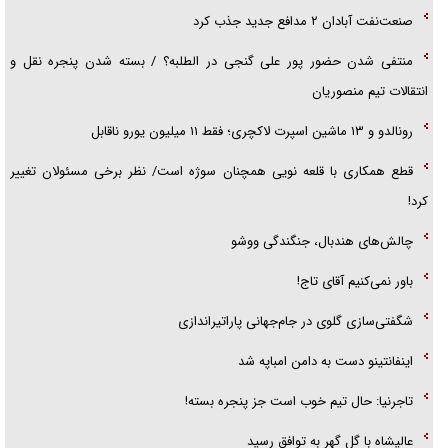
صنعت‌نفت آبادان ۲ مدافع جدید جذب کرد
منتفی شدن حضور پور علی گنجی در الطلبه؟ / بسته شدن پنجره نقل و
انتقالات تیم منصوریان
رونالدو و ۱۳ ماشین اسپرت لاکچری؛ فقط ۱۱ میلیون یورو ناقابل
قطع همکاری با قلعه نویی همچنان سوژه است/ نظر برخی مسئولان تغییر
کرد!
چالش‌های هندبال، جنگندگی ووشو
باور نمی‌کنیم آقای تاج!
شگفتی‌سازی گلوی در جام‌جهانی پاراتیراندازی
اینفانتینو دست به دامن امباپه شد
تاجرنیا: حال تیم خوب است جز پنجره بسته!
عالیشاه با گل گهر به توافق رسید