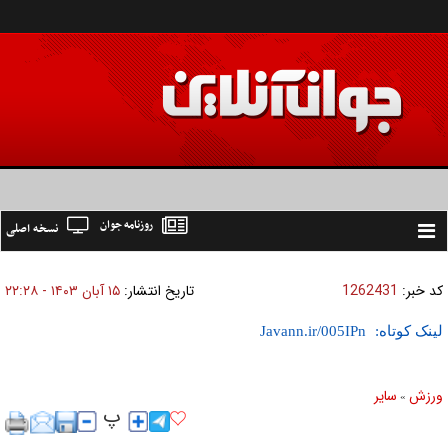
روزنامه جوان
نسخه اصلی
Toggle
navigation
کد خبر:
1262431
تاریخ انتشار:
۱۵ آبان ۱۴۰۳ - ۲۲:۲۸
لینک کوتاه:
ورزش
ساير
»