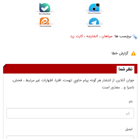
برچسب ها:
سپاهان
،
الشارجه
،
کارت زرد
گزارش خطا
نظر شما
جوان آنلاين از انتشار هر گونه پيام حاوي تهمت، افترا، اظهارات غير مرتبط ، فحش،
ناسزا و... معذور است
نام
ایمیل