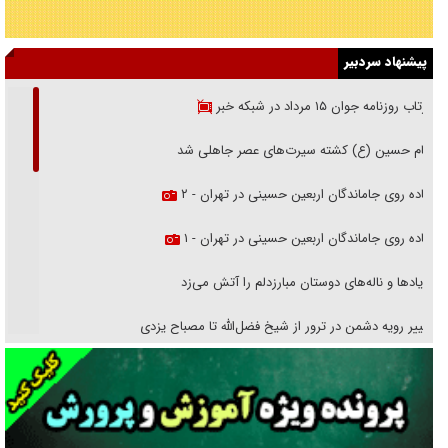
پیشنهاد سردبیر
بازتاب روزنامه جوان ۱۵ مرداد در شبکه خبر
امام حسین (ع) کشته سیرت‌های عصر جاهلی شد
پیاده روی جاماندگان اربعین حسینی در تهران - ۲
پیاده روی جاماندگان اربعین حسینی در تهران - ۱
فریاد‌ها و ناله‌های دوستان مبارزدلم را آتش می‌زد
تغییر رویه دشمن در ترور از شیخ فضل‌الله تا مصباح یزدی
خرید قسطی اولش خنده و آخرش گریه است!
فوتبال و آن «بالا»!