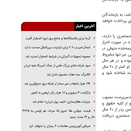
راهبرد غافلگیری با نسل جدید پهپاد‌ها
جنجال پزشکان تقلبی در صنعت زیبایی
 حق بیمه داشته باشد، به بازماندگان
یهودی‌ها در ادبیات داستانی اروپا؛ از شکسپیر تا
انون تأمین‌اجتماعی، مستمری پرداخت خواهد
دیکنز
آخرین اخبار
گفت‌وگو با خواهر یکی از شهدای جنگ رمضان/
مستمری را دارند،
گرما برای پالایشگاه‌ها و منابع برق اروپا اضطرار آفرید
خواهرم فرمانده جهادی و اهل خدمت بی‌منت بود
ه در صورت احراز
اعمال ضریب ۲.۷ برای اینترنت بین‌الملل صحت ندارد
یمه‌شده متوفی در
جزئیات شکنجه‌هایم فراتر از آن است که در بیان
ی نیز تنها مشروط
بگنجد!
مصوبه تسهیلات گمرکی در شرایط اضطرار تمدید شد
کارافتاده بوده و در هر حال
گزارش «جوان» از قوانین سخت‌گیرانه ۶ قاره در
سود شرکت‌های بزرگ نفتی از جنگ آمریکا علیه ایران
مستمری دریافت نکند، می‌تواند این مستمری را دریافت کند. فرزند ذکور متوفی نیز درصورتی‌که سن او کمتر از ۲۰ سال
برابر یورش به پاسگاه‌های پلیس
مند شناخته شود و
کالابرگ سه دهک مشمول شارژ شد
.
۱۹۴ هزار انشعاب غیر مجاز از شبکه برق جمع‌آوری شد
بازگشت ۳ میلیون و ۱۷ هزار زائر اربعین به کشور
و بدسرپرست مصوب
جزئیات فعال‌سازی «کیف پول ایران» اعلام شد
از کلیه حقوق و
مزایای قانونی بهره‌مند خواهد شد. همچنین پدر و مادر متوفی نیز درصورتی‌که تحت تکفل او بوده و سن پدر از ۶۰ سال
قیمت جهانی طلا امروز ۱۵ مرداد؛ هر اونس به ۴۲۶۵
 حال مستمری دریافت
دلار و ۲۲ سنت رسید
صرافی کوین‌بیس معاملات ۶ رمزارز را متوقف کرد
فت: تعیین مستمری