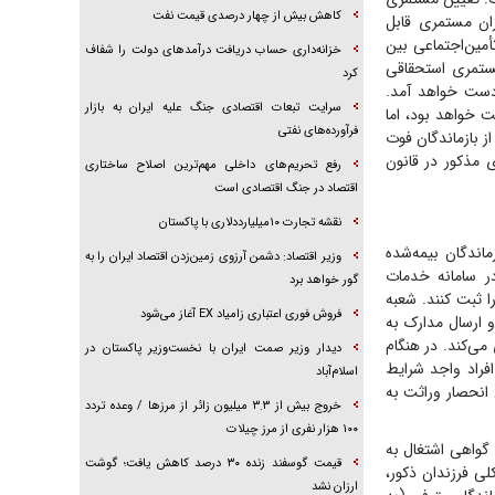
کاهش بیش از چهار درصدی قیمت نفت
زان مستمری قابل
أمین‌اجتماعی بین
خزانه‌داری حساب دریافت درآمد‌های دولت را شفاف
ستمری استحقاقی
کرد
دست خواهد آمد.
سرایت تبعات اقتصادی جنگ علیه ایران به بازار
داخت خواهد بود، اما
فرآورده‌های نفتی
ز بازماندگان فوت
 مذکور در قانون
رفع تحریم‌های داخلی مهم‌ترین اصلاح ساختاری
اقتصاد در جنگ اقتصادی است
نقشه تجارت ۱۰میلیارددلاری با پاکستان
اندگان بیمه‌شده
وزیر اقتصاد: دشمن آرزوی زمین‌زدن اقتصاد ایران را به
ر سامانه خدمات
گور خواهد برد
ی بازماندگان را ثبت کنند. شعبه
فروش فوری اعتباری زامیاد EX آغاز می‌شود
 ارسال مدارک به
می‌کند. در هنگام
دیدار وزیر صمت ایران با نخست‌وزیر پاکستان در
فراد واجد شرایط
اسلام‌آباد
انحصار وراثت به
خروج بیش از ۳.۳ میلیون زائر از مرز‌ها / وعده تردد
۱۰۰ هزار نفری از مرز چیلات
گواهی اشتغال به
قیمت گوسفند زنده ۳۰ درصد کاهش یافت؛ گوشت
رافتادگی کلی فرزندان ذکور،
ارزان نشد