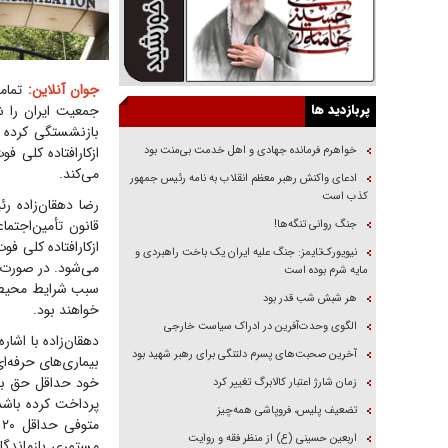
جوان آنلاین:
تمامی
پربازدید ها
جمعیت ایران را ش
بازنشستگی کرده و 
خواهرم فرمانده جهادی و اهل خدمت بی‌منت بود
ازکارافتاده کلی ف
می‌‎کند.
ادعای واکنش رهبر معظم انقلاب به نامه رئیس جمهور
کذب است
رضا دهقان‌زاده ر
قانون تأمین‌اجتم
جنگ روانی تنگه‌ها!
ازکارافتاده کلی ف
نیویورک‌تایمز: جنگ علیه ایران یک باخت راهبردی و
می‌شود. در صورت فو
مایه شرم بوده است
سبب شرایط محیط ک
هر شبش شب قدر بود
خواهند بود.
الگوی وحدت‌آفرین در ادراک سیاست خارجی
دهقان‌زاده با اشار
آخرین صحبت‌های پسرم دلتنگی برای رهبر شهید بود
زمان شارژ اعتبار کالابرگ تغییر کرد
پرداخت کرده باشد
تضعیف پلیس، فروپاشی همه‌چیز
م
اربعین حسینی (ع) از منظر فقه و روایت