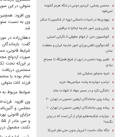
متوفی در این صورت
محسن رضایی: کریدور دومی در تنگه هرمز گشوده
نمی‌شود
یهودی‌ها در ادبیات داستانی اروپا؛ از شکسپیر تا دیکنز
شد.
رایزنی وزیر امور خارجه ایتالیا با عراقچی
کنوانسیون خزر، از ابهام حقوقی تا نگرانی امنیتی
دهقان‌زاده در مور
گفت: بازماندگان 
گفت‌وگوی تلفنی وزرای امور خارجه ایران و سلطنت
شرایط قانونی، مست
عمان
صورت ازدواج مجدد 
تغییر رویه دشمن در ترور از شیخ فضل‌الله تا مصباح
یزدی
تنبیه متجاوز عملیاتی شد
تمام بوده یا منحص
فرزند اناث متوفی 
ترامپ دوباره به پشت میانجی‌ها خزید
دلتنگی نکرد و در مسیر جهاد تا شهادت ماند
ضوابط مربوط به فز
پیاده روی جاماندگان اربعین حسینی در تهران - ۲
وی افزود: فرزندخ
مجلس و آئین‌نام
پیاده روی جاماندگان اربعین حسینی در تهران - ۱
جزئیات شکنجه‌هایم فراتر از آن است که در بیان
و
بگنجد!
نکنند، مشمول دری
تنگه ملک ماست | این‌بار بدون حتی نظر امریکا
رئیس اداره امور ب