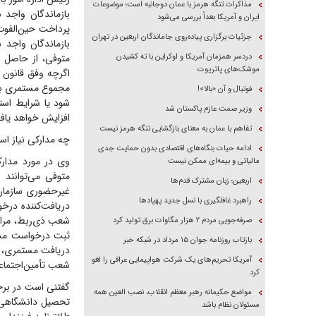
مذاکرات تنگه هرمز با عمان دوجانبه است؛ موضوعات
بازماندگان واجد 
ایران و آمریکا بعداً بررسی می‌شود
پرداخت حین‌الفوت 
جزئیات برگزاری پیاده‌روی جاماندگان اربعین در تهران
بازماندگان واجد
دردسر همزمان آمریکا و اوکراین با ته کشیدن
متوفی، از حاصل 
موشک‌های پاتریوت
مجموع مستمری بازم
فوتبال و آن «بالا»!
شود یا شرایط است
وزیر صمت عازم پاکستان شد
افزایش خواهد یافت
تفاهم با عمان به معنای بازگشایی تنگه هرمز نیست
چه مدارکی نیاز ا
ادامه حیات بنگاه‌های اقتصادی بدون حمایت جدی
وی در مورد مدارک
مالیاتی و بیمه‌ای ممکن نیست
متوفی می‌توانند
اربعین؛ زبان مشترک قدم‌ها
راهبرد غافلگیری با نسل جدید پهپاد‌ها
دریافت‌کننده درخ
شعب ذی‌ربط، مراتب
صرفه‌جویی مردم ۲ هزار مگاوات برق تولید کرد
ثبت درخواست مذکو
بازتاب روزنامه جوان ۱۵ مرداد در شبکه خبر
دریافت مستمری، گ
آمریکا تحریم‌های یک شرکت هواپیمایی عراقی را لغو
شعب تأمین‌اجتماعی
کرد
گفتنی است در برخ
مواضع حکیمانه رهبر معظم انقلاب، نصب العین همه
مسئولان نظام باشد