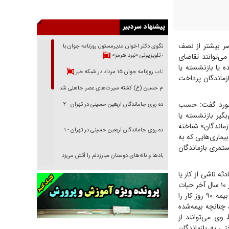
پیشنهاد سردبیر
ر بیشتر از نصف
گفتگوی دکتر اخوان مدیرمسئول روزنامه جوان با
برنامه تلویزیونی «نبرد هرمز»
ی‌توانند تقاضای
ه یا بازنشسته یا
بازتاب روزنامه جوان ۱۵ مرداد در شبکه خبر
ازماندگان پرداخت
امام حسین (ع) کشته سیرت‌های عصر جاهلی شد
ن مورد گفت: حسب
پیاده روی جاماندگان اربعین حسینی در تهران - ۲
گیر بازنشسته یا
زماندگان» شناخته
پیاده روی جاماندگان اربعین حسینی در تهران - ۱
بیماری‌هایی که به
تمری بازماندگان
فریاد‌ها و ناله‌های دوستان مبارزدلم را آتش می‌زد
تغییر رویه دشمن در ترور از شیخ فضل‌الله تا مصباح
ثه ناشی از کار یا
یزدی
بیماری‌های حرفه‌ای فوت کند، منوط به احراز چند شرط است، گفت: در صورت فوت بیمه‌شده‌ای که در ۱۰ سال آخر حیات
خود حداقل حق بیمه یک سال کار را پرداخته باشد مشروط به این‌که ظرف آخرین سال حیات، حق بیمه ۹۰ روز کار را
خرید قسطی اولش خنده و آخرش گریه است!
چنانچه بیمه‌شده
فوتبال و آن «بالا»!
یط وی می‌توانند از
ی پرداختی به بازماندگان