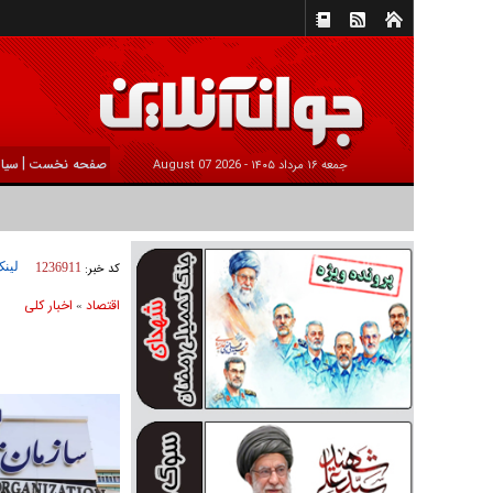
|
صفحه نخست
سیا
جمعه ۱۶ مرداد ۱۴۰۵ -
2026 August 07
لینک
کد خبر:
1236911
اقتصاد
اخبار کلی
»