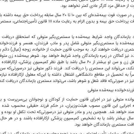
 از حداقل مزد کارگر عادی کمتر نخواهد بود.
وی افزود: همچنین در صورت فوت بیمه‌شده‌ای که بین ۱۰ تا ۲۰ سال سابقه پرداخت
وی به نسبت سنوات پرداخت حق بیمه و بدون الزام به رعایت ماده ۱۱۱ ق
د بازماندگان واجد شرایط بیمه‌شده یا مستمری‌بگیر متوفی که استحقاق دریافت 
بیمه‌شده یا مستمری‌بگیر متوفی شامل پدر و مادر، فرزندان، همسر و فرزندخواند
مری دریافت خواهند کرد. به موجب قانون حمایت از خانواده، زوجه (عیال) دائم ب
نیز کماکان در زمره بازماندگان واجد شرایط خواهد بود. شوهر بیمه‌شده زن متوف
بر این‌که تحت تکفل زن و سن او بیشتر از ۶۰ سال باشد یا طبق نظر کمیسیون پزشکی، از
راً به تحصیل در مقاطع دانشگاهی اشتغال داشته یا این‌که معلول ازکارافتاده نیاز
نیز در صورتی‌که فاقد شغل و شوهر باشد، می‌تواند مستمری بازماندگان دریافت کند
رندخوانده بیمه‌شده متوفی
وانده متوفی نیز در اجرای قانون حمایت از کودکان و نوجوانان بی‌سرپرست 
ه اجرایی این قانون مصوب هیئت‌وزیران، در حکم فرزند حقیقی محسوب شده و 
 سن مادر از ۵۵ سال بیشتر باشد یا به تشخیص کمیسیون پزشکی ازکارافتاده باشند و در هر
افت مستمری بازماندگان خواهد بود.
ازماندگان سازمان تأمین‌اجتماعی در مورد نحوه محاسبه مستمری بازماندگان نیز گ