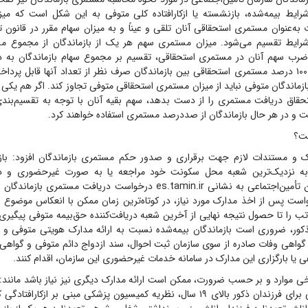
شرایط بیمه‌شده، بازنشسته یا ازکارافتاده کلی متوفی به این شکل است که می
به‌عنوان مستمری استحقاقی آنان تلقی و عیناً و به میزان سهام مقرر در قانون ت
 شرایط تقسیم می‌شود. میزان مستمری سهم هر یک از بازماندگان از مجموع م
ضرب سهم آنان در مستمری استحقاقی، تقسیم بر مجموع سهام بازماندگان به 
اگرچه وفق قانون ۱۰۰ درصد مستمری استحقاقی بین بازماندگان صرف نظر از تعداد آنها قابل پر
اندگان متوفی نباید از میزان مستمری استحقاقی متوفی تجاوز کند. اگر هم یکی ا
حقاق دریافت مستمری را از دست بدهد، سهم بقیه آنان با توجه به تقسیم‌بندی
 و در هر حال بازماندگان از صددرصد مستمری استفاده خواهند کرد.
ست؟
 و مستندات لازم جهت برقراری و صدور حکم مستمری بازماندگان افزود: بازم
 به نزدیک‌ترین شعبه محل سکونت خود مراجعه یا به صورت غیرحضوری و د
غیرحضوری سازمان تأمین‌اجتماعی به نشانی es.tamin.ir درخواست دریافت مستمر
واست پس از اخذ مدارک مورد نیاز، در کوتاه‌ترین زمان ممکن با انعکاس موضوع و
 را تا حصول نتیجه نهایی از آخرین شعبه دریافت‌کننده حق‌بیمه متوفی پیگیری 
ر، ضروری است بازماندگان بیمه‌شده نسبت به ارائه مدارک هویتی متوفی و ا
واهی وفات صادره از سوی سازمان ثبت احوال، سند ازدواج دائم متوفی و گواهی 
 یا بارگزاری این مدارک در سامانه خدمات غیرحضوری این سازمان، اقدام کنند.
ی موارد و بر حسب ضرورت، ممکن است ارائه مدارک دیگری نیز نیاز باشد مانند: 
تحصیل دانشگاهی برای فرزندان ذکور بالای ۱۹ سال، نظریه کمیسیون پزشکی مبنی بر ازکا