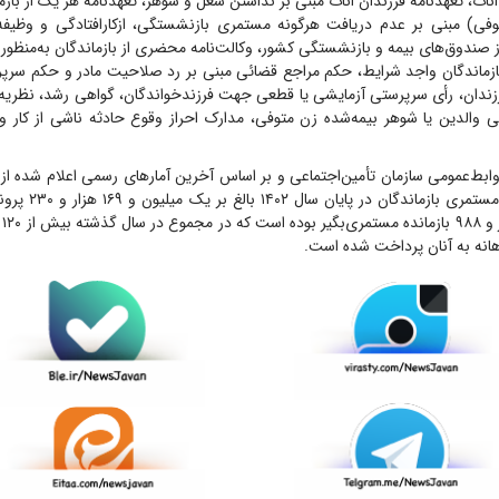
اناث، تعهدنامه فرزندان اناث مبنی بر نداشتن شغل و شوهر، تعهدنامه هر یک از باز
فی) مبنی بر عدم دریافت هرگونه مستمری بازنشستگی، ازکارافتادگی و وظیفه 
ز صندوق‌های بیمه و بازنشستگی کشور، وکالت‌نامه محضری از بازماندگان به‌منظ
زماندگان واجد شرایط، حکم مراجع قضائی مبنی بر رد صلاحیت مادر و حکم سرپرست
زندان، رأی سرپرستی آزمایشی یا قطعی جهت فرزندخواندگان، گواهی رشد، نظری
دگی والدین یا شوهر بیمه‌شده زن متوفی، مدارک احراز وقوع حادثه ناشی از کار 
ابط‌عمومی سازمان تأمین‌اجتماعی و بر اساس آخرین آمارهای رسمی اعلام شده از 
تعداد پرونده‌های مستمری
انه به آنان پرداخت شده است.