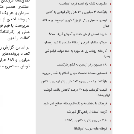
طلاق‌نامه فرزندان 
مقاومت نقشه راه آینده غرب آسیاست
استثنای همسر متو
بازگشت ۳ میلیون و ۱۷ هزار زائر اربعین به کشور
سازمان یا هر یک ا
در وجه احدی از با
اربعین حسینی؛ یکی از بزرگ‌ترین تجمع‌های سالانه
سرپرست یا قیم فر
جهان
مبنی بر ازکارافتا
خرید قسطی اولش خنده و آخرش گریه است!
کفالت والدین.
جولان عقابان ایرانی از دفاع مقدس تا نبرد رمضان
بر اساس گزارش رو
کارخانه رؤیاسازی هالیوود به خط تولید فراموشی
رسید
۱.۸میلیون زائر اربعین به کشور بازگشتند
تومان مستمری ماه
فلسطین مسئله نخست جهان اسلام به شمار می‌رود
بازگشت یک میلیون و ۹۷۴ هزار زائر اربعین به کشور
قیمت گوسفند زنده ۳۰ درصد کاهش یافت؛ گوشت
ارزان نشد
فرهنگ با بخشنامه و نگاه قیم‌مآبانه اصلاح نمی‌شود
گزینه استقلال راهی گل گهر شد
۲.۸ میلیون زائر به کشور بازگشتند
توطئه علیه دولت اسپانیا؟!