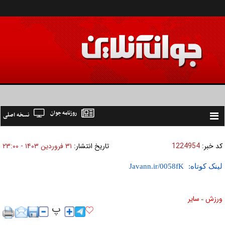
روزنامه جوان
نسخه اصلی
Toggle
navigation
کد خبر:
1224954
تاریخ انتشار:
۳۱ فروردين ۱۴۰۳ - ۲۳:۰۰
لینک کوتاه:
ورزش
ساير
»