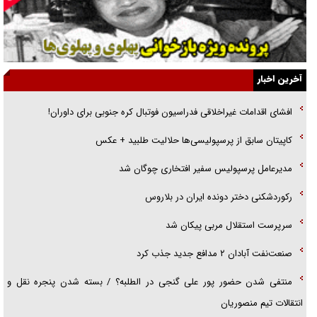
گفت‌وگو با خواهر یکی از شهدای جنگ رمضان/ خواهرم فرمانده جهادی و
اهل خدمت بی‌منت بود
جزئیات شکنجه‌هایم فراتر از آن است که در بیان بگنجد!
آخرین اخبار
گزارش «جوان» از قوانین سخت‌گیرانه ۶ قاره در برابر یورش به پاسگاه‌های
افشای اقدامات غیراخلاقی فدراسیون فوتبال کره جنوبی برای داوران!
پلیس
کاپیتان سابق از پرسپولیسی‌ها حلالیت طلبید + عکس
تحلیل ابعاد پیام رهبر انقلاب به حزب‌الله/ مقاومت نقشه راه آینده غرب آسیا
مدیرعامل پرسپولیس سفیر افتخاری چوگان شد
رکوردشکنی دختر دونده ایران در بلاروس
سرپرست استقلال مربی پیکان شد
صنعت‌نفت آبادان ۲ مدافع جدید جذب کرد
منتفی شدن حضور پور علی گنجی در الطلبه؟ / بسته شدن پنجره نقل و
انتقالات تیم منصوریان