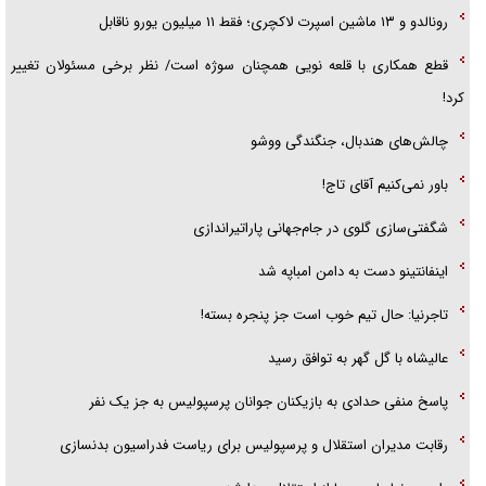
رونالدو و ۱۳ ماشین اسپرت لاکچری؛ فقط ۱۱ میلیون یورو ناقابل
قطع همکاری با قلعه نویی همچنان سوژه است/ نظر برخی مسئولان تغییر
کرد!
چالش‌های هندبال، جنگندگی ووشو
باور نمی‌کنیم آقای تاج!
شگفتی‌سازی گلوی در جام‌جهانی پاراتیراندازی
اینفانتینو دست به دامن امباپه شد
تاجرنیا: حال تیم خوب است جز پنجره بسته!
عالیشاه با گل گهر به توافق رسید
پاسخ منفی حدادی به بازیکنان جوانان پرسپولیس به جز یک نفر
رقابت مدیران استقلال و پرسپولیس برای ریاست فدراسیون بدنسازی