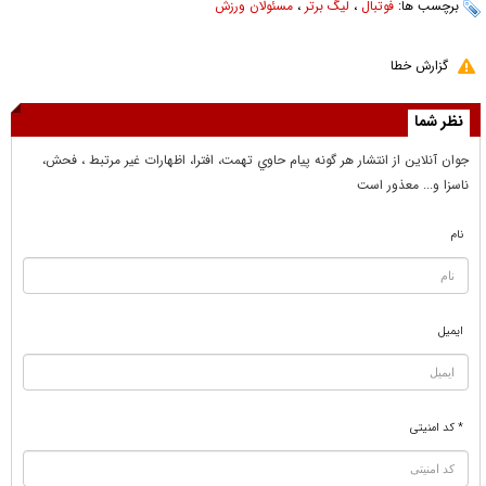
برچسب ها:
فوتبال
،
لیگ برتر
،
مسئولان ورزش
گزارش خطا
نظر شما
جوان آنلاين از انتشار هر گونه پيام حاوي تهمت، افترا، اظهارات غير مرتبط ، فحش،
ناسزا و... معذور است
نام
ایمیل
* کد امنیتی