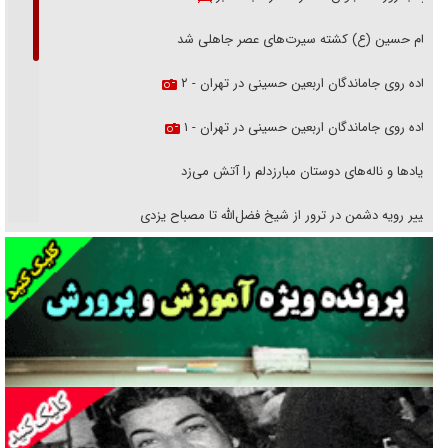
امام حسین (ع) کشته سیرت‌های عصر جاهلی شد
پیاده روی جاماندگان اربعین حسینی در تهران - ۲
پیاده روی جاماندگان اربعین حسینی در تهران - ۱
فریاد‌ها و ناله‌های دوستان مبارزدلم را آتش می‌زد
تغییر رویه دشمن در ترور از شیخ فضل‌الله تا مصباح یزدی
خرید قسطی اولش خنده و آخرش گریه است!
فوتبال و آن «بالا»!
راهبرد غافلگیری با نسل جدید پهپاد‌ها
جنجال پزشکان تقلبی در صنعت زیبایی
یهودی‌ها در ادبیات داستانی اروپا؛ از شکسپیر تا دیکنز