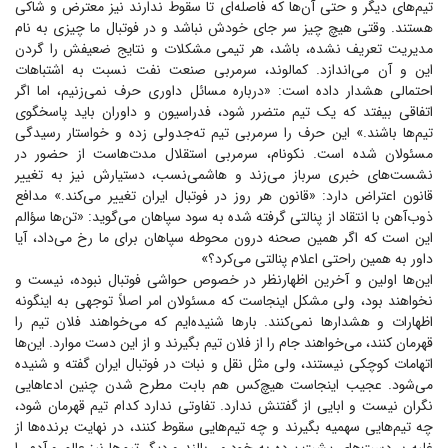
تیم‌های دیگر و حتی آن‌ها که فاصله‌ای تا سقوط ندارند نیز معترض و شاکی
هستند. وقتی هیچ چیز سر جای خودش نباشد و در فوتبال ما چیزی به نام
مدیریت تعریف نشده، باشد، هر تیمی مشکلات و نتایج ضعیفش را گردن
این و آن می‌اندازد. کمالوند، سرمربی صنعت نفت نسبت به اشتباهات
احتمالی هشدار داده است: «درباره مسائل داوری حرف نمی‌زنیم، اما اگر
اتفاقی بیفتد که یک تیم متضرر شود، فدراسیون و داوران باید پاسخگوی
تیم‌ها باشند.» این حرف را سرمربی تیم ته‌جدولی زده و خواستار رسیدگی
مسئولان شده است. نکونام، سرمربی استقلال مدت‌هاست از حضور در
نشست‌های خبری سرباز می‌زند و هاشمی‌نسب، دستیارش نیز به تغییر
قانون اعتراض دارد: «قانون هر روز در فوتبال ایران تغییر می‌کند.» مدافع
ذوب‌آهن با انتقاد از پنالتی گرفته شده به سود سپاهان می‌گوید: «تن‌ها سؤالم
این است که اگر همین صحنه درون محوطه سپاهان برای ما رخ می‌داد، آیا
داور به همین راحتی اعلام پنالتی می‌کرد؟»
این‌ها اولین و آخرین اظهارنظر در خصوص حواشی فوتبال نبوده، نیست و
نخواهند بود، ولی مشکل اینجاست که مسئولان امر اصلاً توجهی به اینگونه
اظهارات و هشدار‌ها نمی‌کنند. بار‌ها شنیده‌ایم که می‌خواهند فلان تیم را
قهرمان کنند، می‌خواهند جام را از فلان تیم بگیرند و از این دست موارد. این‌ها
اتهامات کوچکی نیستند، ولی مثل نقل و نبات در فوتبال ایران گفته و شنیده
می‌شود. عجیب اینجاست هیچ‌کس هم بابت مطرح شدن چنین ادعا‌هایی
نگران نیست و ابایی از گفتنش ندارد. تفاوتی ندارد کدام تیم قهرمان شود،
چه تیم‌هایی سهمیه بگیرند و چه تیم‌هایی سقوط کنند، در نهایت برنده‌ها از