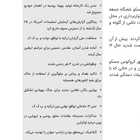
مدیر یک کارخانه تولید پهپاد روسیه در انفجار خودرو
سکو شامگاه جمعه
مجروح شد
ات آواربرداری در محل
وسیه در این حادثه ۱۱۵ نفر به علت جراحت ناشی از گلوله و
پنتاگون گزارش‌های آزمایش تسلیحات آمریکا در ۲۵
سال گذشته را از دسترس عموم خارج کرد
کردند. پیش از آن
مخالفت ملی گرایان ترکیه با توافق دولت و پ ک ک
آمار مجروحان این حمله تروریستی ۱۱۵ نفر اعلام شده و منابع درمانی از وخامت حال ۴۶ نفر و وخامت شدید حال ۱۶
آماده شدن آستان مقدس حسینی برای مراسم اربعین
سال آینده
 که به تالار شهر کروکوس مسکو
چاقوکشی در لندن؛ ۴ نفر زخمی شدند
یست‌ها در ۱۰۰ کیلومتری مرز اوکراین و در حالی که با
یات دستگیر شدند
تاکید بغداد و ریاض بر جلوگیری از استفاده از خاک
عراق علیه کشور‌های همسایه
پوتین یگان نظامی جدید برای جنگ پهپادی تشکیل
داد
متن ۱۲ ماده‌ای توافق نهایی بین ترکیه و پ ک ک
مذاکرات محرمانه مقامات سابق روسی و اروپایی در
وین درباره اوکراین
آتلانتیک: بی‌منطق بودن ترامپ جهان را تهدید می‌کند