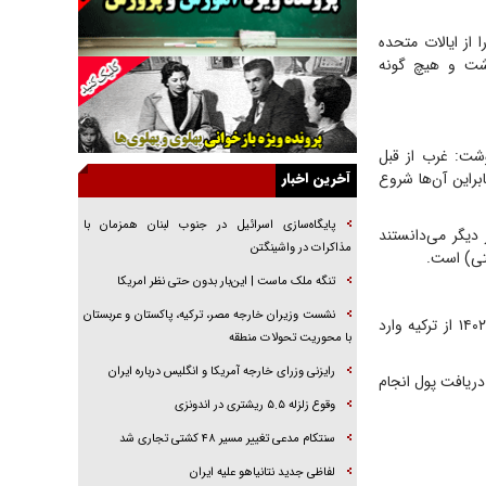
جنجال پزشکان تقلبی در صنعت زیبایی
از ایالات متحده
یهودی‌ها در ادبیات داستانی اروپا؛ از شکسپیر تا
اشت و هیچ گونه
دیکنز
گفت‌وگو با خواهر یکی از شهدای جنگ رمضان/
خواهرم فرمانده جهادی و اهل خدمت بی‌منت بود
نوشت: غرب از قبل
جزئیات شکنجه‌هایم فراتر از آن است که در بیان
راین آن‌ها شروع
آخرین اخبار
بگنجد!
گزارش «جوان» از قوانین سخت‌گیرانه ۶ قاره در
پایگاه‌سازی اسرائیل در جنوب لبنان همزمان با
دیگر می‌دانستند
برابر یورش به پاسگاه‌های پلیس
مذاکرات در واشینگتن
تی) است.
تحلیل ابعاد پیام رهبر انقلاب به حزب‌الله/ مقاومت
تنگه ملک ماست | این‌بار بدون حتی نظر امریکا
نقشه راه آینده غرب آسیا
نشست وزیران خارجه مصر، ترکیه، پاکستان و عربستان
براساس ویدیوی بازجویی منتشر شده، یکی از عوامل گروه تروریستی اعتراف می‌کند که ۱۶ اسفند ۱۴۰۲ از ترکیه وارد
گفت‌و‌گو اختصاصی با همسر فرمانده شهید حزب‌الله
با محوریت تحولات منطقه
لبنان/ هر شبش شب قدر بود
رایزنی وزرای خارجه آمریکا و انگلیس درباره ایران
دریافت پول انجام
وقوع زلزله ۵.۵ ریشتری در اندونزی
سنتکام مدعی تغییر مسیر ۴۸ کشتی تجاری شد
لفاظی جدید نتانیاهو علیه ایران