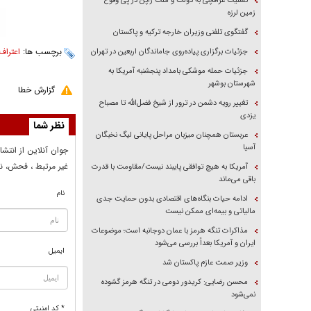
تسلیت عراقچی به دولت و ملت ژاپن در پی وقوع
زمین لرزه
گفتگوی تلفنی وزیران خارجه ترکیه و پاکستان
برچسب ها:
اعتراف
جزئیات برگزاری پیاده‌روی جاماندگان اربعین در تهران
جزئیات حمله موشکی بامداد پنجشنبه آمریکا به
شهرستان بوشهر
گزارش خطا
تغییر رویه دشمن در ترور از شیخ فضل‌الله تا مصباح
یزدی
نظر شما
عربستان همچنان میزبان مراحل پایانی لیگ نخبگان
آسیا
جوان آنلاين از انتشا
غير مرتبط ، فحش، نا
آمریکا به هیچ توافقی پایبند نیست/مقاومت با قدرت
باقی می‌ماند
نام
ادامه حیات بنگاه‌های اقتصادی بدون حمایت جدی
مالیاتی و بیمه‌ای ممکن نیست
مذاکرات تنگه هرمز با عمان دوجانبه است؛ موضوعات
ایران و آمریکا بعداً بررسی می‌شود
ایمیل
وزیر صمت عازم پاکستان شد
محسن رضایی: کریدور دومی در تنگه هرمز گشوده
نمی‌شود
* کد امنیتی