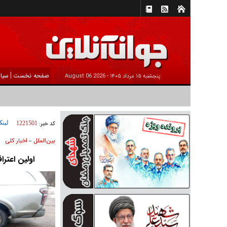
|
صفحه نخست
سیا
پنجشنبه ۱۵ مرداد ۱۴۰۵ -
2026 August 06
لینک
کد خبر:
1221501
بين‌الملل
اخبار كلی
»
اولین اعتر