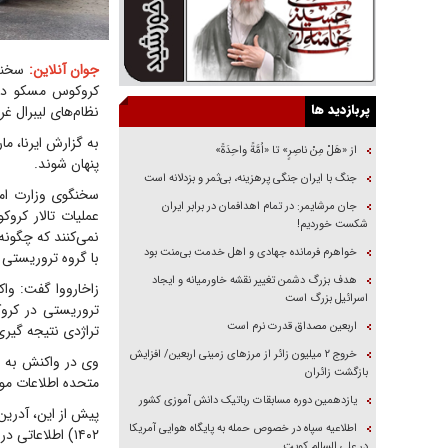
جوان آنلاین:
سخنگو
کروکوس مسکو در ح
پربازدید ها
نظام‌های لیبرال غ
به گزارش ایرنا، ما
از «هَلْ مِنْ ناصِرٍ» تا «اُمَّةً واحِدَةً»
پنهان شوند.
جنگ با ایران جنگی پرهزینه، بی‌ثمر و بزدلانه است
سخنگوی وزارت امو
جان مرشایمر: در تمام اهدافمان در برابر ایران
عملیات تالار کرو
شکست خوردیم!
نمی‌کنند که چگونه
خواهرم فرمانده جهادی و اهل خدمت بی‌منت بود
با گروه تروریستی
هدف بزرگ دشمن تغییر نقشه خاورمیانه و ایجاد
زاخارووا گفت: واکن
اسرائیل بزرگ است
تروریستی در کرو
اربعین مصداق قدرت نرم است
تراژدی نتیجه گیری
‌خروج ۲ میلیون زائر از مرز‌های زمینی اربعین/ افزایش
وی در واکنش به اظ
بازگشت زائران
متحده اطلاعات موث
یازدهمین دوره مسابقات رباتیک دانش آموزی کشور
پیش از این، آدرین
اطلاعیه سپاه در خصوص حمله به پایگاه هوایی آمریکا
۱۴۰۲) اطلاعات
در علی السالم کویت