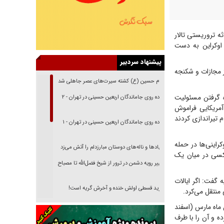
ه تروریستی تالار
 اوکراین به دست
پیشنهاد سردبیر
از مجازات و شکنجه
امام حسین (ع) کشته سیرت‌های عصر جاهلی شد
ه گرفتن مسئولیت
پیاده روی جاماندگان اربعین حسینی در تهران - ۲
آمریکایی فراموش
 تیراندازی کردند
پیاده روی جاماندگان اربعین حسینی در تهران - ۱
کراینی‌ها در حمله
فریاد‌ها و ناله‌های دوستان مبارزدلم را آتش می‌زد
کسی در میان یک
تغییر رویه دشمن در ترور از شیخ فضل‌الله تا مصباح
یزدی
 گفت: اگر ایالات
خرید قسطی اولش خنده و آخرش گریه است!
منتقل می‌کرد.
فوتبال و آن «بالا»!
 ماه مارس (اسفند
ده و آن را با طرف
راهبرد غافلگیری با نسل جدید پهپاد‌ها