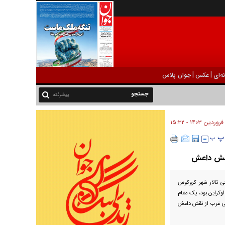
|
|
ه‌ای
عکس
جوان پلاس
پیشرفته
 نقش داعش
ی تالار شهر کروکوس
کراین بود، یک مقام
یی غرب از نقش داعش