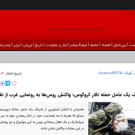
|
|
|
|
|
|
|
|
|
ست
بين‌الملل
اقتصاد
جامعه
فرهنگ‌و‌هنر
ایثار و مقاومت
تاریخ
ورزش
ايران
چندرسان
۰۴ فروردين ۱۴۰۳ - ۱۵:۳۲
 کوتاه:
تاریخ انتشار:
اف یک عامل حمله تالار کروکوس؛ واکنش روس‌ها به رونمایی غرب از
همزمان با انتشار تصاویری از اعتراف یک عامل حادثه تروریست
مسکو که همراه با سه همدست خود در حال رساندن خود به مرز او
دیپلماتیک و یک فعال رسانه‌ای روس به این موضوع و نیز رونما
در این عملیات واکنش نشان دادند.