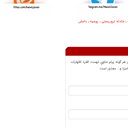
،
حادثه تروریستی
،
روسیه
،
داعش
ر هر گونه پيام حاوي تهمت، افترا، اظهارات
سزا و... معذور است