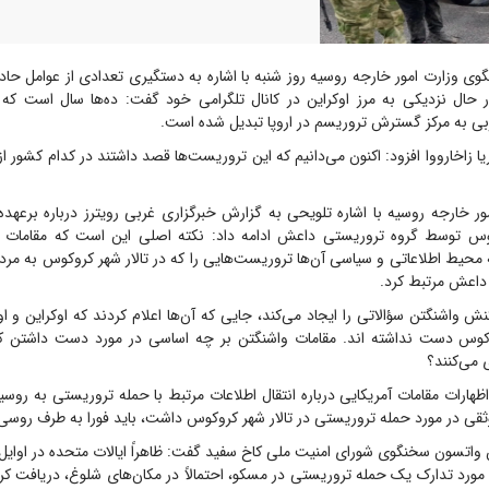
ی وزارت امور خارجه روسیه روز شنبه با اشاره به دستگیری تعدادی از عوامل حادث
ال نزدیکی به مرز اوکراین در کانال تلگرامی خود گفت: ده‌ها سال است که
ربی به مرکز گسترش تروریسم در اروپا تبدیل شده است.
ریا زاخارووا افزود: اکنون می‌دانیم که این تروریست‌ها قصد داشتند در کدام کشور 
ر خارجه روسیه با اشاره تلویحی به گزارش خبرگزاری غربی رویترز درباره برعهد
کوس توسط گروه تروریستی داعش ادامه داد: نکته اصلی این است که مقامات 
 محیط اطلاعاتی و سیاسی آن‌ها تروریست‌هایی را که در تالار شهر کروکوس به مردم
 داعش مرتبط کرد.
ش واشنگتن سؤالاتی را ایجاد می‌کند، جایی که آن‌ها اعلام کردند که اوکراین و او
کوس دست نداشته اند. مقامات واشنگتن بر چه اساسی در مورد دست داشتن 
 می‌کنند؟
هارات مقامات آمریکایی درباره انتقال اطلاعات مرتبط با حمله تروریستی به روسیه
قی در مورد حمله تروریستی در تالار شهر کروکوس داشت، باید فورا به طرف روسی 
 واتسون سخنگوی شورای امنیت ملی کاخ سفید گفت: ظاهراً ایالات متحده در اوایل
ی در مورد تدارک یک حمله تروریستی در مسکو، احتمالاً در مکان‌های شلوغ، دریافت کر