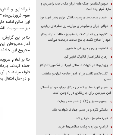
نیویورک‌تایمز: جنگ علیه ایران یک باخت راهبردی و
تیراندازی و آتش‌
مایه شرم بوده است
آخرین صحبت‌های پسرم دلتنگی برای رهبر شهید بود
توافق ایران و عراق برای روان‌سازی سفر‌های زیارتی
نیز مسمومیت ناشی 
کشور‌هایی که در کمک به متجاوز دخالت دارند، رفتار
بنا بر این گزارش،
خود را اصلاح نکنند، پاسخ سخت دریافت می‌کنند
تضعیف پلیس، فروپاشی همه‌چیز
مجروح این حادثه خ
زمان شارژ اعتبار کالابرگ تغییر کرد
یهودی‌ها در ادبیات داستانی اروپا؛ از شکسپیر تا دیکنز
طرف مرتبط در آن 
گفت‌وگوی تلفنی وزرای امور خارجه ایران و سلطنت
و در حال انتقال ب
عمان
خون شهید خلبان کاظمی میثاق دوباره مردان آسمانی
این سرزمین برای جان‌نثاری در راه وطن است
اربعین حسینی (ع) از منظر فقه و روایت
دلتنگی نکرد و در مسیر جهاد تا شهادت ماند
تنبیه متجاوز عملیاتی شد
ترامپ دوباره به پشت میانجی‌ها خزید