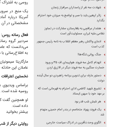
روسی به اشتراک گ
شهادت سه نفر از پاسداران سرافراز زنجان
یک منبع در سرویس
زائر اربعین باید با صبر و تواضع به میزبان خود احترام
آمریکا درباره آ
بگذارد
مشخصاتی در آن ذک
هشدار عراقچی به بلغارستان؛ مشارکت در تجاوز
نظامی علیه ایران، مسئولیت‌آور است
فعال رسانه روس: 
سردبیر گروه رسانه
ادعای واکنش رهبر معظم انقلاب به نامه رئیس جمهور
می‌دانست که عامل
کذب است
به اطلاع‌رسانی ب
جنگ روانی تنگه‌ها!
مارگاریتا سیمونی
انهدام کامل سه فروند هواپیمای اف ۳۵ و ورود
عاملان این حادثه 
خسارت سنگین به سه فروند دیگر در الازرق اردن
دستور عارف برای تدوین برنامه راهبردی دو سال آینده
نخستین اعترافات 
دولت
تشییع شهید کاظمی ادای احترام به قهرمانی است که
روسیه شده است.
بر عهد خود با میهن ایستاد
او همچنین گفت که 
هر شبش شب قدر بود
داده است.
یک فروند پهپاد متخاصم در بندر امام خمینی منهدم
بیشتر بخوانید
شد
الگوی وحدت‌آفرین در ادراک سیاست خارجی
روایتی دیگر از شب