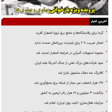
گفت‌وگو با خواهر یکی از شهدای جنگ رمضان/ خواهرم فرمانده جهادی و
اهل خدمت بی‌منت بود
جزئیات شکنجه‌هایم فراتر از آن است که در بیان بگنجد!
آخرین اخبار
گزارش «جوان» از قوانین سخت‌گیرانه ۶ قاره در برابر یورش به پاسگاه‌های
گرما برای پالایشگاه‌ها و منابع برق اروپا اضطرار آفرید
پلیس
اعمال ضریب ۲.۷ برای اینترنت بین‌الملل صحت ندارد
تحلیل ابعاد پیام رهبر انقلاب به حزب‌الله/ مقاومت نقشه راه آینده غرب آسیا
مصوبه تسهیلات گمرکی در شرایط اضطرار تمدید شد
سود شرکت‌های بزرگ نفتی از جنگ آمریکا علیه ایران
کالابرگ سه دهک مشمول شارژ شد
۱۹۴ هزار انشعاب غیر مجاز از شبکه برق جمع‌آوری شد
بازگشت ۳ میلیون و ۱۷ هزار زائر اربعین به کشور
جزئیات فعال‌سازی «کیف پول ایران» اعلام شد