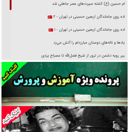
امام حسین (ع) کشته سیرت‌های عصر جاهلی شد
پیاده روی جاماندگان اربعین حسینی در تهران - ۲
پیاده روی جاماندگان اربعین حسینی در تهران - ۱
فریاد‌ها و ناله‌های دوستان مبارزدلم را آتش می‌زد
تغییر رویه دشمن در ترور از شیخ فضل‌الله تا مصباح یزدی
خرید قسطی اولش خنده و آخرش گریه است!
فوتبال و آن «بالا»!
راهبرد غافلگیری با نسل جدید پهپاد‌ها
جنجال پزشکان تقلبی در صنعت زیبایی
یهودی‌ها در ادبیات داستانی اروپا؛ از شکسپیر تا دیکنز