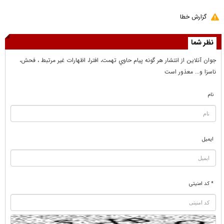
گزارش خطا
نظر شما
جوان آنلاين از انتشار هر گونه پيام حاوي تهمت، افترا، اظهارات غير مرتبط ، فحش،
ناسزا و... معذور است
نام
ایمیل
* کد امنیتی