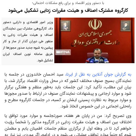
با دستور وزیر اقتصاد و برای رفع مشکلات احتمالی؛
کارگروه مشترک اصناف و هیئت مقررات زدایی تشکیل می‌شود
وزیر امور اقتصادی و دارایی دستور
داد، کارگروهی مشترک بین نمایندگان
اصناف و هیئت مقررات زدایی به
منظور طی دوران گذار از ساز و کار
پیشین به شیوه جدید صدور مجوز‌ها از
طریق سامانه نوین اصناف ایران
تشکیل شود.
به گزارش جوان آنلاین به نقل از ایرنا،
سید احسان خاندوزی در جلسه با
نمایندگان بسیج صنوف مختلف کشور که در محل وزارت اقتصاد برگزار شد، با
بیان این مطلب، تأکید کرد: این جلسات باید به‌طور منظم و هفتگی برگزار
شود و موارد ارجاعی و پیشنهادات نمایندگان صنوف در ارتباط با صدور مجوز‌ها
و موارد مربوط به نظارت پسینی ایشان بر کسبه، در جلسات کارگروه مطرح و
راه‌حلی اجماعی در این خصوص اتخاذ شود.
وی تصریح کرد: من در پایان هر هفته، صورتجلسه و موارد مورد توافق یا
اختلاف بین اصناف و هیئت مقررات زدایی در کارگروه مذکور را شخصاً رؤیت
خواهم کرد تا در وهله اول از برگزاری منظم جلسات اطمینان یابم و مطمئن
شوم که حتماً موارد توافق، عملیاتی می‌شود و در ادامه، اگر موردی نیز نیاز به