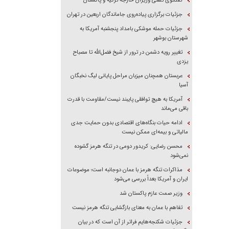
گفتگوی تلفنی وزیران خارجه ترکیه و پاکستان
جزئیات برگزاری پیاده‌روی جاماندگان اربعین در تهران
جزئیات حمله موشکی بامداد پنجشنبه آمریکا به
شهرستان بوشهر
تغییر رویه دشمن در ترور از شیخ فضل‌الله تا مصباح
یزدی
عربستان همچنان میزبان مراحل پایانی لیگ نخبگان
آسیا
آمریکا به هیچ توافقی پایبند نیست/مقاومت با قدرت
باقی می‌ماند
ادامه حیات بنگاه‌های اقتصادی بدون حمایت جدی
مالیاتی و بیمه‌ای ممکن نیست
محسن رضایی: کریدور دومی در تنگه هرمز گشوده
نمی‌شود
مذاکرات تنگه هرمز با عمان دوجانبه است؛ موضوعات
ایران و آمریکا بعداً بررسی می‌شود
وزیر صمت عازم پاکستان شد
تفاهم با عمان به معنای بازگشایی تنگه هرمز نیست
جزئیات شکنجه‌هایم فراتر از آن است که در بیان