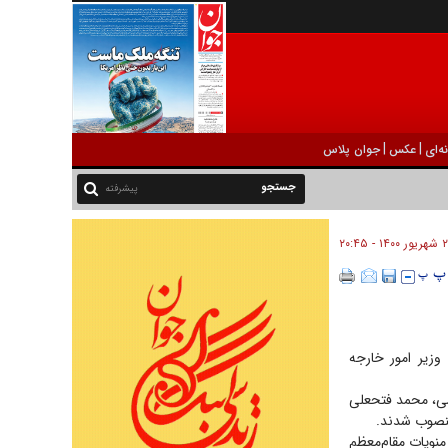
|
|
ه‌ای
عکس
جوان پلاس
پیشرفته
۱۴ - ۲۰:۴۵
زیر امور خارجه
اسی، محمد فتحعلی
منصوب شدند.
منویات مقام‌معظم