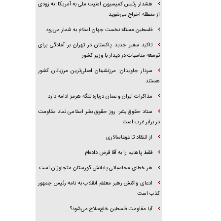
هشدار رئیس کمیسیون امنیت ملی به آمریکا: به زودی
از منطقه اخراج می‌شوید
فلسطین مسئله نخست جهان اسلام به شمار می‌رود
تاکید سفیر جدید پاکستان در تهران بر آمادگی برای
توسعه مناسبات در دیدار با وزیر کشور
سردار جاویدان: مرزنشینان اصلی‌ترین مرزبانان کشور
هستند
مذاکرات ایران و عمان درباره تنگه هرمز ادامه دارد
ستاد حقوق بشر: روز حقوق بشر اسلامی نماد مقاومت
در برابر غرب است
از انتقاد تا غوغاسالاری
فقط پاهایم را به آقا قرض داده‌ام
هر خطای محاسباتی پایانش گورستان متجاوزان است
ادعای واکنش رهبر معظم انقلاب به نامه رئیس جمهور
کذب است
آیا مقاومت فلسطین خلع‌سلاح می‌شود؟