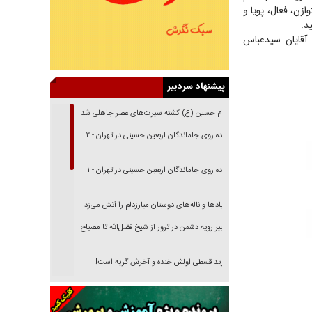
زن، فعال، پویا و
د.
آقایان سیدعباس
پیشنهاد سردبیر
امام حسین (ع) کشته سیرت‌های عصر جاهلی شد
پیاده روی جاماندگان اربعین حسینی در تهران - ۲
پیاده روی جاماندگان اربعین حسینی در تهران - ۱
فریاد‌ها و ناله‌های دوستان مبارزدلم را آتش می‌زد
تغییر رویه دشمن در ترور از شیخ فضل‌الله تا مصباح
یزدی
خرید قسطی اولش خنده و آخرش گریه است!
فوتبال و آن «بالا»!
راهبرد غافلگیری با نسل جدید پهپاد‌ها