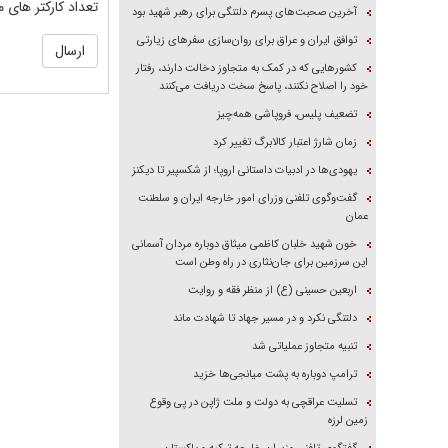
تعداد کارکتر های م
آخرین صحبت‌های پسرم دلتنگی برای رهبر شهید بود
توافق ایران و عراق برای روان‌سازی سفر‌های زیارتی
کشور‌هایی که در کمک به متجاوز دخالت دارند، رفتار
خود را اصلاح نکنند، پاسخ سخت دریافت می‌کنند
تضعیف پلیس، فروپاشی همه‌چیز
زمان شارژ اعتبار کالابرگ تغییر کرد
یهودی‌ها در ادبیات داستانی اروپا؛ از شکسپیر تا دیکنز
گفت‌وگوی تلفنی وزرای امور خارجه ایران و سلطنت
عمان
خون شهید خلبان کاظمی میثاق دوباره مردان آسمانی
این سرزمین برای جان‌نثاری در راه وطن است
اربعین حسینی (ع) از منظر فقه و روایت
دلتنگی نکرد و در مسیر جهاد تا شهادت ماند
تنبیه متجاوز عملیاتی شد
ترامپ دوباره به پشت میانجی‌ها خزید
تسلیت عراقچی به دولت و ملت ژاپن در پی وقوع
زمین لرزه