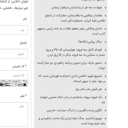
جوان آنلاين از انتشا
شهادت سه نفر از پاسداران سرافراز زنجان
غير مرتبط ، فحش، نا
هشدار عراقچی به بلغارستان؛ مشارکت در تجاوز
نام
نظامی علیه ایران، مسئولیت‌آور است
ادعای واکنش رهبر معظم انقلاب به نامه رئیس جمهور
کذب است
جنگ روانی تنگه‌ها!
ایمیل
انهدام کامل سه فروند هواپیمای اف ۳۵ و ورود
خسارت سنگین به سه فروند دیگر در الازرق اردن
دستور عارف برای تدوین برنامه راهبردی دو سال آینده
* کد امنیتی
دولت
تشییع شهید کاظمی ادای احترام به قهرمانی است که
بر عهد خود با میهن ایستاد
هر شبش شب قدر بود
* نظر
یک فروند پهپاد متخاصم در بندر امام خمینی منهدم
شد
الگوی وحدت‌آفرین در ادراک سیاست خارجی
نیویورک‌تایمز: جنگ علیه ایران یک باخت راهبردی و
مایه شرم بوده است