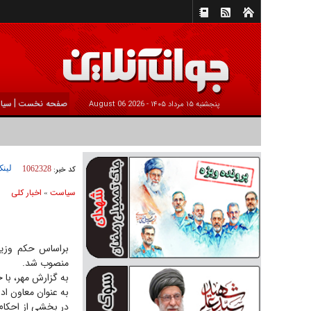
|
صفحه نخست
سیا
پنجشنبه ۱۵ مرداد ۱۴۰۵ -
2026 August 06
لینک
کد خبر:
1062328
سیاست
اخبار کلی
»
براساس حکم وزیر
منصوب شد.
به گزارش مهر، با 
به عنوان معاون ا
در بخشی از احکام 