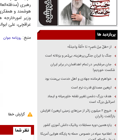
رهبری (مدظله‌العا
هوشمند و همفکری و
وزیر امورخارجه 
عراقچی، علی ابوال
پربازدید ها
منبع:
روزنامه جوان
از «هَلْ مِنْ ناصِرٍ» تا «اُمَّةً واحِدَةً»
جنگ با ایران جنگی پرهزینه، بی‌ثمر و بزدلانه است
جان مرشایمر: در تمام اهدافمان در برابر ایران
شکست خوردیم!
خواهرم فرمانده جهادی و اهل خدمت بی‌منت بود
اربعین مصداق قدرت نرم است
هدف بزرگ دشمن تغییر نقشه خاورمیانه و ایجاد
اسرائیل بزرگ است
‌خروج ۲ میلیون زائر از مرز‌های زمینی اربعین/ افزایش
گزارش خطا
بازگشت زائران
یازدهمین دوره مسابقات رباتیک دانش آموزی کشور
نظر شما
اطلاعیه سپاه در خصوص حمله به پایگاه هوایی آمریکا
در علی السالم کویت