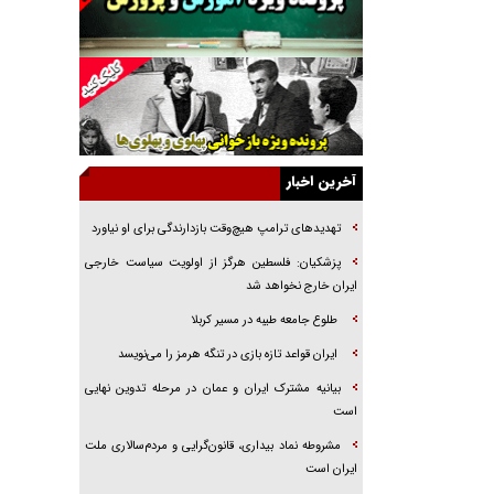
جنجال پزشکان تقلبی در صنعت زیبایی
یهودی‌ها در ادبیات داستانی اروپا؛ از شکسپیر تا
دیکنز
گفت‌وگو با خواهر یکی از شهدای جنگ رمضان/
خواهرم فرمانده جهادی و اهل خدمت بی‌منت بود
جزئیات شکنجه‌هایم فراتر از آن است که در بیان
آخرین اخبار
بگنجد!
گزارش «جوان» از قوانین سخت‌گیرانه ۶ قاره در
تهدید‌های ترامپ هیچ‌وقت بازدارندگی برای او نیاورد
برابر یورش به پاسگاه‌های پلیس
پزشکیان: فلسطین هرگز از اولویت سیاست خارجی
تحلیل ابعاد پیام رهبر انقلاب به حزب‌الله/ مقاومت
ایران خارج نخواهد شد
نقشه راه آینده غرب آسیا
طلوع جامعه طیبه در مسیر کربلا
گفت‌و‌گو اختصاصی با همسر فرمانده شهید حزب‌الله
ایران قواعد تازه بازی در تنگه هرمز را می‌نویسد
لبنان/ هر شبش شب قدر بود
بیانیه مشترک ایران و عمان در مرحله تدوین نهایی
است
مشروطه نماد بیداری، قانون‌گرایی و مردم‌سالاری ملت
ایران است