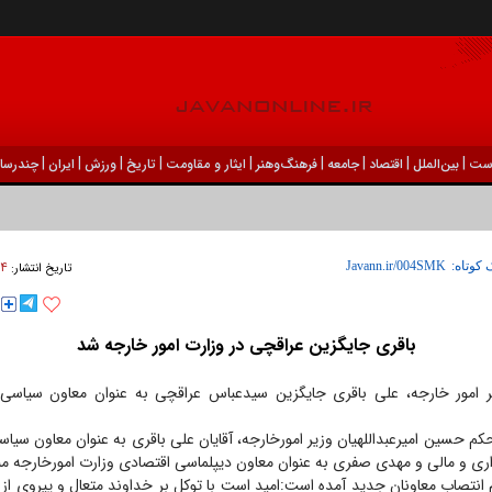
|
|
|
|
|
|
|
|
|
ست
بين‌الملل
اقتصاد
جامعه
فرهنگ‌و‌هنر
ایثار و مقاومت
تاریخ
ورزش
ايران
چندرسان
۲۴ شهريور ۰۰
 کوتاه:
تاریخ انتشار:
باقری جایگزین عراقچی در وزارت امور خارجه شد
 امور خارجه، علی باقری جایگزین سیدعباس عراقچی به عنوان معاون سیاسی و
حکم حسین امیرعبداللهیان وزیر امورخارجه، آقایان علی باقری به عنوان معاون سی
داری و مالی و مهدی صفری به عنوان معاون دیپلماسی اقتصادی وزارت امورخارجه 
انتصاب معاونان جدید آمده است:امید است با توکل بر خداوند متعال و پیروی از 