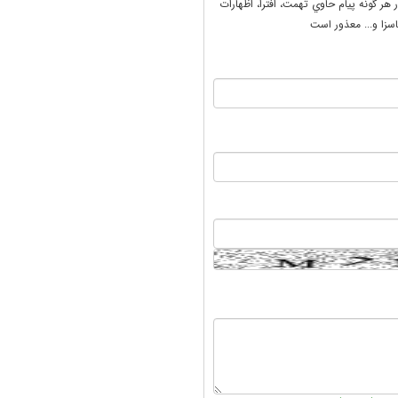
ر هر گونه پيام حاوي تهمت، افترا، اظهارات
سزا و... معذور است