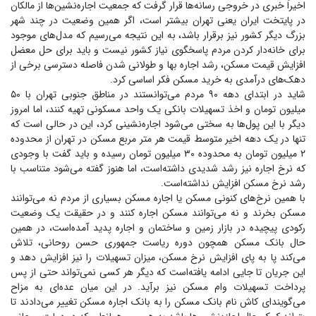
اخیراً خبری در خروجی رسانه‌ها قرار گرفت که جمعیت اجاره‌نشین‌ها از مالکان
در پایتخت ایران یعنی تهران بیشتر است، اگر همین وضعیت در چند شهر
بزرگ دیگر کشور نیز برقرار باشد، به این نتیجه می‌رسیم که مدل‌های موجود
برای خانه‌دار کردن مردم پاسخگوی نیاز کشور نیست و باید برای حل معضل
افزایش قیمت مسکن، رشد اجاره بها و طولانی شدن فاصله دسترسی برخی از
دهک‌های درآمدی به خرید مسکن فکر اساسی کرد.
شاید در ابتدای دهه ۹۰ مردم می‌توانستند در مناطق جنوبی تهران با ۵۰
میلیون تومان و اخذ تسهیلات بانکی یک واحد مسکونی تهیه کنند، اما امروز
دیگر با این پول‌ها به سختی می‌شود اجاره‌نشینی کرد، این در حالی است که
تنها در یک دهه اخیر متوسط قیمت هر متر مربع مسکن در تهران از محدوده
۲ میلیون تومان به محدوده ۳۰ میلیون تومان رسیده و باید گفت با وجودی
که نرخ اجاره نیز رشد شدیدی داشته‌است، اما هنوز گفته می‌شود متناسب با
رشد نرخ مسکن افزایش نداشته‌است.
با همین نرخ‌های کنونی مسکن یا اجاره مسکن بسیاری از مردم نه می‌توانند
مسکن بخرند و نه می‌توانند مسکن اجاره کنند و در حقیقت یک وضعیت
رکودی پیچیده در بازار زمین و ساختمان و اجاره پدید آمده‌است، در همین
حال بانک مسکن همچون دوره ریاست جمهوری حسن روحانی، تلاش
می‌کند پا به پای افزایش نرخ مسکن، میزان تسهیلات را نیز افزایش دهد و
این جریان تا جایی ادامه یافته‌است که دیگر هر کسی نمی‌تواند حتی از پس
پرداخت تسهیلات وام مسکن نیز برآید. در این میان عده‌ای به مزاح
می‌گویند‌ای کاش نام بانک مسکن را به بانک اجاره مسکن تغییر می‌دادند تا