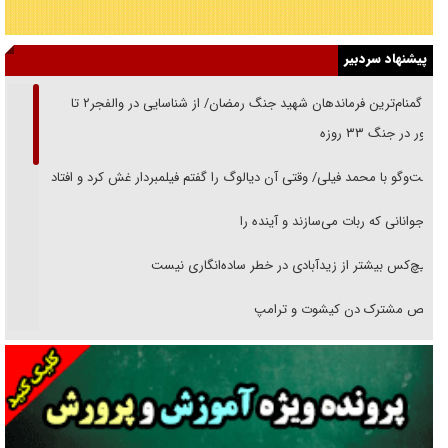
پیشنهاد سردبیر
از گمنام‌ترین فرماندهان شهید جنگ رمضان/ از شناسایی در والفجر۲ تا
حضور در جنگ ۳۳ روزه
گفت‌وگو با محمد فیلی/ وقتی آن دیالوگ را گفتم فیلمبردار غش کرد و افتاد
نوجوانانی که ربات می‌سازند و آینده را
هیچ‌کس بیشتر از زیدآبادی در خطر ساده‌انگاری نیست
رقص مشترک دن کیشوت و ترامپ
دنده دولت به واگذاری مسئله‌دار ایران‌خودرو/ خصوصی‌سازی یا انحصار؟
غریزه‌ی بقا و آقای باقی و رفقا
جراحی‌های زیبایی با مدرک فوق‌دیپلم! + گفت‌وگو با متهم