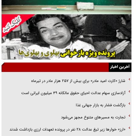
گفت‌وگو با همسر یکی از شهدای جنگ رمضان/ پیکر بی‌سر شهید را از
انگشت‌های پا شناسایی کردیم
نسلی که آنلاین الگو می‌گیرد
گفت‌وگو با آیت‌الله جاودان/ جفای مخالفان مکانت معنوی رهبر شهید را
ارتقا می‌داد
آخرین اخبار
راننده مست به قانون می‌خندد
شارژ «کارت امید مادر» برای بیش از ۲۵۷ هزار مادر در تیرماه
همه آقای دوربینی شده‌ایم!
آزادسازی سهام عدالت احیای حقوق مالکانه ۴۹ میلیون ایرانی است
قصه ناتمام سرویس مدارس
بازگشت فشار به بازار جهانی غذا
آیا مقاومت فلسطین خلع‌سلاح می‌شود؟
تجارت به مسیر‌های متنوع مجهز می‌شود
«ارز» خوار‌ها زیر تیغ عدالت ۲۸ نفر در پرونده تعهدات ارزی بازداشت شدند