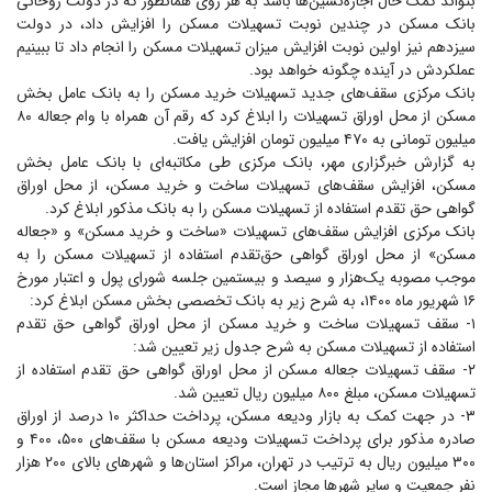
بتواند کمک حال اجازه‌نشین‌ها باشد به هر روی همانطور که در دولت روحانی
بانک مسکن در چندین نوبت تسهیلات مسکن را افزایش داد، در دولت
سیزدهم نیز اولین نوبت افزایش میزان تسهیلات مسکن را انجام داد تا ببینیم
عملکردش در آینده چگونه خواهد بود.
بانک مرکزی سقف‌های جدید تسهیلات خرید مسکن را به بانک عامل بخش
مسکن از محل اوراق تسهیلات را ابلاغ کرد که رقم آن همراه با وام جعاله ۸۰
میلیون تومانی به ۴۷۰ میلیون تومان افزایش یافت.
به گزارش خبرگزاری مهر، بانک مرکزی طی مکاتبه‌ای با بانک عامل بخش
مسکن، افزایش سقف‌های تسهیلات ساخت و خرید مسکن، از محل اوراق
گواهی حق تقدم استفاده از تسهیلات مسکن را به بانک مذکور ابلاغ کرد.
بانک مرکزی افزایش سقف‌های تسهیلات «ساخت و خرید مسکن» و «جعاله
مسکن» از محل اوراق گواهی حق‌تقدم استفاده از تسهیلات مسکن را به
موجب مصوبه یک‌هزار و سیصد و بیستمین جلسه شورای پول و اعتبار مورخ
۱۶ شهریور ماه ۱۴۰۰، به شرح زیر به بانک تخصصی بخش مسکن ابلاغ کرد:
۱- سقف تسهیلات ساخت و خرید مسکن از محل اوراق گواهی حق تقدم
استفاده از تسهیلات مسکن به شرح جدول زیر تعیین شد:
۲- سقف تسهیلات جعاله مسکن از محل اوراق گواهی حق تقدم استفاده از
تسهیلات مسکن، مبلغ ۸۰۰ میلیون ریال تعیین شد.
۳- در جهت کمک به بازار ودیعه مسکن، پرداخت حداکثر ۱۰ درصد از اوراق
صادره مذکور برای پرداخت تسهیلات ودیعه مسکن با سقف‌های ۵۰۰، ۴۰۰ و
۳۰۰ میلیون ریال به ترتیب در تهران، مراکز استان‌ها و شهر‌های بالای ۲۰۰ هزار
نفر جمعیت و سایر شهر‌ها مجاز است.