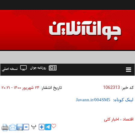
روزنامه جوان
نسخه اصلی
Toggle
navigation
کد خبر:
1062313
تاریخ انتشار:
۲۴ شهريور ۱۴۰۰ - ۲۰:۲۱
لینک کوتاه:
اقتصاد
اخبار کلی
»