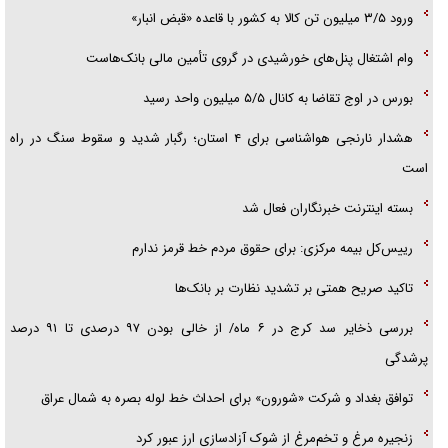
ورود ۳/۵ میلیون تن کالا به کشور با قاعده «قبض انبار»
وام اشتغال پنل‌های خورشیدی در گروی تأمین مالی بانک‌هاست
بورس در اوج تقاضا به کانال ۵/۵ میلیون واحد رسید
هشدار نارنجی هواشناسی برای ۴ استان؛ رگبار شدید و سقوط سنگ در راه
است
بسته اینترنت خبرنگاران فعال شد
رییس‌کل بیمه مرکزی: برای حقوق مردم خط قرمز ندارم
تاکید صریح همتی بر تشدید نظارت بر بانک‌ها
بررسی ذخایر سد کرج در ۶ ماه/ از خالی بودن ۹۷ درصدی تا ۹۱ درصد
پرشدگی
توافق بغداد و شرکت «شورون» برای احداث خط لوله بصره به شمال عراق
زنجیره مرغ و تخم‌مرغ از شوک آزادسازی ارز عبور کرد