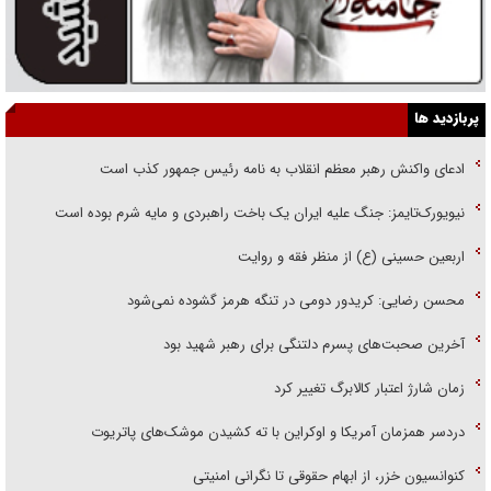
پربازدید ها
ادعای واکنش رهبر معظم انقلاب به نامه رئیس جمهور کذب است
نیویورک‌تایمز: جنگ علیه ایران یک باخت راهبردی و مایه شرم بوده است
اربعین حسینی (ع) از منظر فقه و روایت
محسن رضایی: کریدور دومی در تنگه هرمز گشوده نمی‌شود
آخرین صحبت‌های پسرم دلتنگی برای رهبر شهید بود
زمان شارژ اعتبار کالابرگ تغییر کرد
دردسر همزمان آمریکا و اوکراین با ته کشیدن موشک‌های پاتریوت
کنوانسیون خزر، از ابهام حقوقی تا نگرانی امنیتی