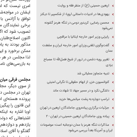
امری نیست که ام
اربعین حسینی (ع) از منظر فقه و روایت
ایشان در مواجه‌
یهودی‌ها در ادبیات داستانی اروپا؛ از شکسپیر تا دیکنز
توافق با آژانس ب
محسن رضایی: کریدور دومی در تنگه هرمز گشوده
برخی نمایندگان مب
نمی‌شود
تصویب شود که اگر
رایزنی وزیر امور خارجه ایتالیا با عراقچی
اکنون اصلاح‌طلبان
مذکور بودند به یا
گفت‌وگوی تلفنی وزرای امور خارجه ایران و سلطنت
ممکن برخورد و این
عمان
لذا مجلس در هر د
تغییر رویه دشمن در ترور از شیخ فضل‌الله تا مصباح
به بازرسی‌های نام
یزدی
تنبیه متجاوز عملیاتی شد
مجلس فرقی میان د
کنوانسیون خزر، از ابهام حقوقی تا نگرانی امنیتی
از سوی دیگر، مجل
دلتنگی نکرد و در مسیر جهاد تا شهادت ماند
تهران در مجلس در 
ترامپ دوباره به پشت میانجی‌ها خزید
این قانون را پیگی
جزئیات برگزاری پیاده‌روی جاماندگان اربعین در تهران
اوبا اشاره به ای
پیاده روی جاماندگان اربعین حسینی در تهران - ۲
اشتباهاتی که دول
مذاکرات تنگه هرمز با عمان دوجانبه است؛ موضوعات
گفتگو با آقای اسلامی د
ایران و آمریکا بعداً بررسی می‌شود