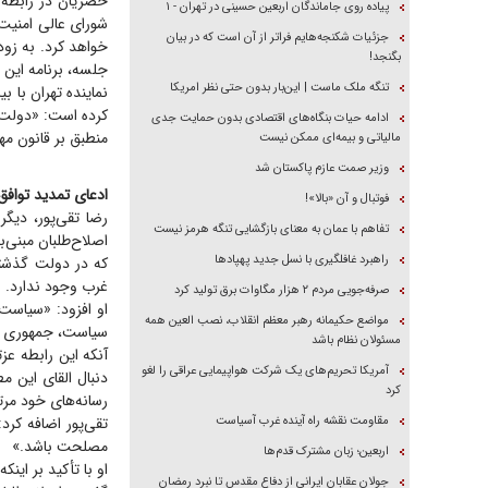
خضریان در رابطه 
پیاده روی جاماندگان اربعین حسینی در تهران - ۱
شورای عالی امنیت
جزئیات شکنجه‌هایم فراتر از آن است که در بیان
بگنجد!
جلسه، برنامه این 
تنگه ملک ماست | این‌بار بدون حتی نظر امریکا
نماینده تهران با 
کرده است: «دولت 
ادامه حیات بنگاه‌های اقتصادی بدون حمایت جدی
منطبق بر قانون مه
مالیاتی و بیمه‌ای ممکن نیست
وزیر صمت عازم پاکستان شد
ادعای تمدید توا
فوتبال و آن «بالا»!
رضا تقی‌پور، دیگر
تفاهم با عمان به معنای بازگشایی تنگه هرمز نیست
اصلاح‌طلبان مبنی
راهبرد غافلگیری با نسل جدید پهپاد‌ها
که در دولت گذشته
غرب وجود ندارد. ا
صرفه‌جویی مردم ۲ هزار مگاوات برق تولید کرد
او افزود: «سیاست
مواضع حکیمانه رهبر معظم انقلاب، نصب العین همه
سیاست، جمهوری اسل
مسئولان نظام باشد
آنکه این رابطه عز
آمریکا تحریم‌های یک شرکت هواپیمایی عراقی را لغو
دنبال القای این م
کرد
رسانه‌های خود مرت
مقاومت نقشه راه آینده غرب آسیاست
تقی‌پور اضافه کر
مصلحت باشد.»
اربعین؛ زبان مشترک قدم‌ها
او با تأکید بر ای
جولان عقابان ایرانی از دفاع مقدس تا نبرد رمضان