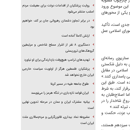
در چارچوب مصوبه
 این موضوع ورود
روایت پزشکیان از اقدامات دولت برای معیشت مردم
 داشت و یکی از محور‌های
امشب منتشر می‌شود
در برابر تجاوز دشمنان رهروانی جان بر کف خواهیم
ا جدی است، تأکید
بود
ورای اسلامی عمل
ارتش کاملاً آماده است
دستگیری ۸ نفر از اشرار مسلح شاخص و مرتبطین
گروهک‌های تروریستی
سناریوی رسانه‌ای
تهدید‌های ترامپ هیچ‌وقت بازدارندگی برای او نیاورد
ن به دلیل شکستی
پزشکیان: فلسطین هرگز از اولویت سیاست خارجی
اسلامی در مقابل
ایران خارج نخواهد شد
ی پاسداری کنند.»
ده است. طبق این
طلوع جامعه طیبه در مسیر کربلا
قرار کند، به شرط
ایران قواعد تازه بازی در تنگه هرمز را می‌نویسد
ا اصلاح‌طلبان به
روغ شاخدار را در
بیانیه مشترک ایران و عمان در مرحله تدوین نهایی
برئه کنند.»
است
چوب عزت، حکمت و
مشروطه نماد بیداری، قانون‌گرایی و مردم‌سالاری ملت
ایران است
لت سیزدهم هستند،