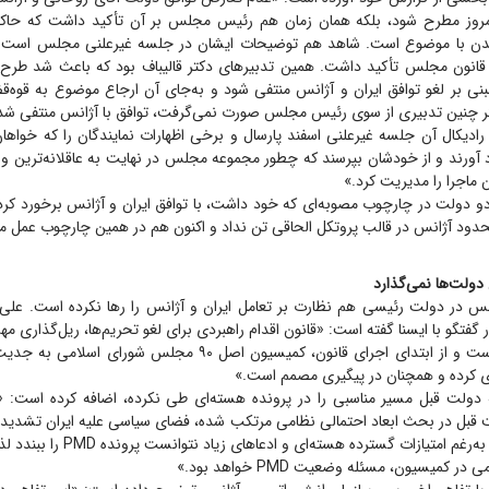
روز مطرح شود، بلکه همان زمان هم رئیس مجلس بر آن تأکید داشت که حاک
شدن با موضوع است. شاهد هم توضیحات ایشان در جلسه غیرعلنی مجلس است که
ا قانون مجلس تأکید داشت. همین تدبیر‌های دکتر قالیباف بود که باعث شد طرح 
نی بر لغو توافق ایران و آژانس منتفی شود و به‌جای آن ارجاع موضوع به قوه‌ق
 چنین تدبیری از سوی رئیس مجلس صورت نمی‌گرفت، توافق با آژانس منتفی ش
 رادیکال آن جلسه غیرعلنی اسفند پارسال و برخی اظهارات نمایندگان را که خواهان
د آورند و از خودشان بپرسند که چطور مجموعه مجلس در نهایت به عاقلانه‌ترین و 
 ماجرا را مدیریت کرد.»
و دولت در چارچوب مصوبه‌ای که خود داشت، با توافق ایران و آژانس برخورد کر
حدود آژانس در قالب پروتکل الحاقی تن نداد و اکنون هم در همین چارچوب عمل می
ولت‌ها نمی‌گذارد
س در دولت رئیسی هم نظارت بر تعامل ایران و آژانس را ر‌ها نکرده است. علی 
گفتگو با ایسنا گفته است: «قانون اقدام راهبردی برای لغو تحریم‌ها، ریل‌گذاری
پرونده هسته‌ای است و از ابتدای اجرای قانون، کمیسیون اصل ۹۰ مجلس ش
ری کرده و همچنان در پیگیری مصمم است.»
نکه دولت قبل مسیر مناسبی را در پرونده هسته‌ای طی نکرده، اضافه کرده است: «
ت قبل در بحث ابعاد احتمالی نظامی مرتکب شده، فضای سیاسی علیه ایران تشدی
یازدهم و دوازدهم به‌رغم امتیازات گسترده ه
ر کمیسیون، مسئله وضعیت PMD خواهد بود.»