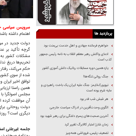
سرویس سیاسی جو
پربازدید ها
اهتمام داشته باشد
دولت جدید در موض
خواهرم فرمانده جهادی و اهل خدمت بی‌منت بود
گرچه تأکید بر عد
ادعای واکنش رهبر معظم انقلاب به نامه رئیس جمهور
مشکلات کشور به ل
کذب است
تحریم‌ها دریغ ند
حکم می‌کند، رفتار
یازدهمین دوره مسابقات رباتیک دانش آموزی کشور
شده از سوی کشورم
جنگ روانی تنگه‌ها!
توافق اخیر ایران و
نیویورک‌تایمز: جنگ علیه ایران یک باخت راهبردی و
همین راستا ارزیاب
مایه شرم بوده است
مجلس اصولگرا با چ
هر شبش شب قدر بود
آن موافقت کرده ا
دولت روحانی برای 
الگوی وحدت‌آفرین در ادراک سیاست خارجی
دیگری ا‌ست؟ روزن
آخرین صحبت‌های پسرم دلتنگی برای رهبر شهید بود
زمان شارژ اعتبار کالابرگ تغییر کرد
جلسه غیرعلنی اسفند
تضعیف پلیس، فروپاشی همه‌چیز
روزنامه صبح‌نو د