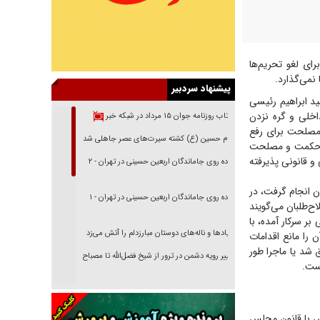
ای لغو تحریم‌ها
نمی‌گذارد.
پیشنهاد سردبیر
د ابراهیم رئیسی
اخلی و گره نزدن
بازتاب روزنامه جوان ۱۵ مرداد در شبکه خبر
 مصلحت برای رفع
امام حسین (ع) کشته سیرت‌های عصر جاهلی شد
 و حکمت و مصلحت
و قانونی پذیرفته
پیاده روی جاماندگان اربعین حسینی در تهران - ۲
ان انجام گرفت، در
پیاده روی جاماندگان اربعین حسینی در تهران - ۱
ح‌طلبان می‌گویند
ر سرکار آمده، با
فریاد‌ها و ناله‌های دوستان مبارزدلم را آتش می‌زد
را مانع اقدامات
 شد یا ماجرا طور
تغییر رویه دشمن در ترور از شیخ فضل‌الله تا مصباح
ست.
یزدی
خرید قسطی اولش خنده و آخرش گریه است!
فوتبال و آن «بالا»!
س با قانون مجلس