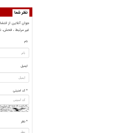
نظر شما
جوان آنلاين از انتشا
غير مرتبط ، فحش، نا
نام
ایمیل
* کد امنیتی
* نظر