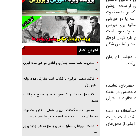
ی از منطق روشن
راهبرد غافلگیری با نسل جدید پهپاد‌ها
 بر عدم‌مغایرت
جنجال پزشکان تقلبی در صنعت زیبایی
سه یا دو فوریتی
ضائیه برای بررسی
یهودی‌ها در ادبیات داستانی اروپا؛ از شکسپیر تا
ده بود. خوب است
دیکنز
 پاره کردن توافق
گفت‌وگو با خواهر یکی از شهدای جنگ رمضان/
مدبرانه‌ترین شکل
خواهرم فرمانده جهادی و اهل خدمت بی‌منت بود
آخرین اخبار
د. مجلس آن زمان
جزئیات شکنجه‌هایم فراتر از آن است که در بیان
‌کند.
بگنجد!
مشروطه نقطه عطف بیداری و آزادی‌خواهی ملت ایران
بود
گزارش «جوان» از قوانین سخت‌گیرانه ۶ قاره در
برابر یورش به پاسگاه‌های پلیس
تاکید مجلس بر لزوم بازگشایی ثبت سفارش مواد اولیه
خضریان، نماینده
تنظیم بازار
تحلیل ابعاد پیام رهبر انقلاب به حزب‌الله/ مقاومت
 مهم مجلس در بحث
نقشه راه آینده غرب آسیا
۲۱ عامل موساد و ۴ عضو باند‌های مسلح بازداشت
ورای اسلامی به جدیت نظارت بر اجرای
شدند
متأسفانه به علت
معاون هماهنگ‌کننده نیروی هوایی ارتش: وضعیت
د شده است. دولت
سه خلبان عملیات حمله به العدید هنوز مشخص نیست
سته‌ای و ادعا‌های زیاد نتوانست پرونده PMD را ببندد لذا یکی از محور‌های
دست نیرو‌های مسلح ما برای پاسخ به هر تهدیدی پر
است