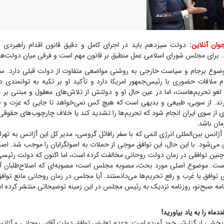
ان آنلاین:
دولت سیزدهم باید در اجرای کامل و دقیق قانون اقدام راهبردی بر
. برای مجلس شورای اسلامی عمل منطبق بر قانون مهم است و فرقی میان دولت‌ها 
وع برجام و سیاست خارجی به روشنی مواضعی متفاوت از دولت قبلی دارد. سی
م ملاقات حضوری با رئیس‌جمهور امریکا دارد و تأکید او بر تکیه به توانمندی د
غو تحریم‌هاست، اما در عین حال او و دولتش از تلاش‌های معقول و مبتنی بر
ارند. از سویی، طبیعی و بدیهی است که هیچ کس نمی‌خواهد تا جایی که عزت
ی از سوی ایران انجام شود که تحریم‌ها را تشدید کند یا خلاف چارچوب‌های حقوقی 
ان باشد.
 آژانس بین‌المللی انرژی اتمی که با سفر رافائل گروسی، مدیر کل این آژانس به تهر
ی می‌شود. با این حال، این توافق موجی از حملات به اصولگرایان را موجب شد. اصلا
نین توافقی در زمان دولت روحانی مخالفت کرده است، اما اکنون که دولت رئیسی ب
ست. موضوع اصلی مورد بحث، مصوبه مجلس است؛ مصوبه‌ای که اصلاح‌طلبان آن 
توافق با غرب و رفع تحریم‌ها می‌دانستند. آیا مجلس در زمان روحانی مانع توافق
امه صبح‌نو، روزنامه نزدیک به رئیس مجلس در این زمینه توضیحاتی منتشر کرده ا
ماه را به یاد بیاورید!
ر بخشی از گزارش خود آورده است: «عدم تعارض توافق دولت آقای روحانی و آژان