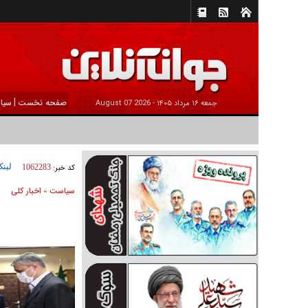
|
صفحه نخست
سیا
جمعه ۱۶ مرداد ۱۴۰۵ -
2026 August 07
لینک
کد خبر:
1062283
سیاست
اخبار کلی
»