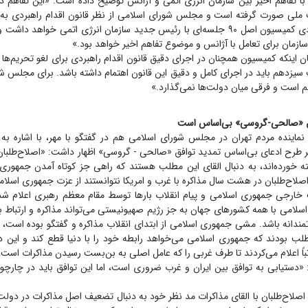
با تفاهم اخیر بین سازمان انرژی اتمی و آژانس توضیح داده است: «این تفاهم 
 ملی صورت گرفته است و مجلس شورای اسلامی از نظر قانون اقدام راهبردی به
خواهد کرد. به زودی کمیسیون اصل ۹۰ جلسه‌ای با رئیس جدید سازمان انرژی اتمی خواهد
سازمان برای تعامل با آژانس و موضوع تفاهم اخیر خواهد بود.»
بیان اینکه کمیسیون همچنان در اجرای دقیق قانون اقدام راهبردی برای لغو تحریم‌ه
سیزدهم باید در اجرای کامل و دقیق این قانون اهتمام داشته باشد. برای مجلس ش
م است و فرقی میان دولت‌ها نمی‌گذارد.»
فق «صالحی-گروسی» بی‌اساس است
 نماینده مردم تهران در مجلس شورای اسلامی هم در گفتگو با مهر، با اشاره به 
‌بر طرح ادعای بی‌اساس تمدید توافق «صالحی - گروسی» اظهار داشت: «اصلاح‌طلبا
 خورده‌اند، به دنبال القای این مطلب هستند که راهی جز کوتاه آمدن جمهوری 
صلاح‌طلبان در هشت سال مذاکره با غرب و امریکا نتوانستند از عزت جمهوری اسلام
 خارجی جمهوری اسلامی و پیام انقلاب بار‌ها توسط مقام معظم رهبری اعلام ش
امی با همه کشور‌های جهان به جز رژیم صهیونیستی می‌تواند مذاکره و ارتباط بر
تمندانه باشد. مشی جمهوری اسلامی از ابتدای انقلاب مذاکره و گفتگو بوده است، ام
طلب بودند که جمهوری اسلامی می‌خواهد رابطه خود را با دنیا قطع کند و این د
باً اعلام می‌کردند تا طرف غربی را که عامل اصلی به بن‌بست رسیدن مذاکرات است، ت
د: «دستیابی به توافق بین ایران و غرب ضروری است، اما این توافق باید در چار
نکه اصلاح‌طلبان با القای مذاکرات مد نظر خود به دنبال تضعیف اصل مذاکرات در دو