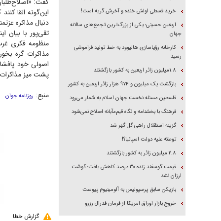
گفت: «اصلاح‌طلبان
خرید قسطی اولش خنده و آخرش گریه است!
این‌گونه القا کن
دنبال مذاکره عزتمن
اربعین حسینی؛ یکی از بزرگ‌ترین تجمع‌های سالانه
تقی‌پور با بیان ا
جهان
منظومه فکری غرب‌
کارخانه رؤیاسازی هالیوود به خط تولید فراموشی
مذاکرات گره بخور
رسید
اصولی خود پافشار
۱.۸میلیون زائر اربعین به کشور بازگشتند
پشت میز مذاکرات 
بازگشت یک میلیون و ۹۷۴ هزار زائر اربعین به کشور
منبع:
روزنامه جوان
فلسطین مسئله نخست جهان اسلام به شمار می‌رود
فرهنگ با بخشنامه و نگاه قیم‌مآبانه اصلاح نمی‌شود
گزینه استقلال راهی گل گهر شد
توطئه علیه دولت اسپانیا؟!
۲.۸ میلیون زائر به کشور بازگشتند
قیمت گوسفند زنده ۳۰ درصد کاهش یافت؛ گوشت
ارزان نشد
بازیکن سابق پرسپولیس به آلومینیوم پیوست
خروج بازار اوراق امریکا از فرمان فدرال رزرو
گزارش خطا