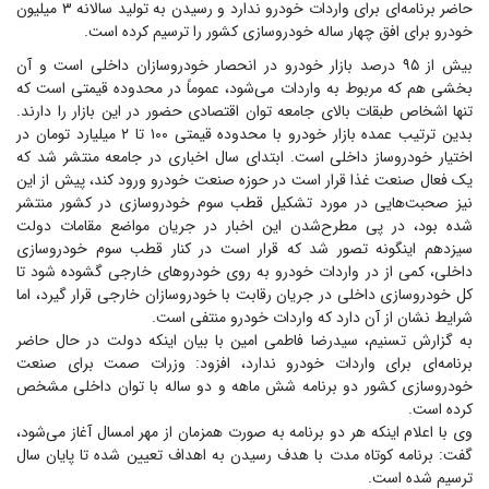
حاضر برنامه‌ای برای واردات خودرو ندارد و رسیدن به تولید سالانه ۳ میلیون
خودرو برای افق چهار ساله خودروسازی کشور را ترسیم کرده است.
بیش از ۹۵ درصد بازار خودرو در انحصار خودروسازان داخلی است و آن
بخشی هم که مربوط به واردات می‌شود، عموماً در محدوده قیمتی است که
تنها اشخاص طبقات بالای جامعه توان اقتصادی حضور در این بازار را دارند.
بدین ترتیب عمده بازار خودرو با محدوده قیمتی ۱۰۰ تا ۲ میلیارد تومان در
اختیار خودروساز داخلی است. ابتدای سال اخباری در جامعه منتشر شد که
یک فعال صنعت غذا قرار است در حوزه صنعت خودرو ورود کند، پیش از این
نیز صحبت‌هایی در مورد تشکیل قطب سوم خودروسازی در کشور منتشر
شده بود، در پی مطرح‌شدن این اخبار در جریان مواضع مقامات دولت
سیزدهم اینگونه تصور شد که قرار است در کنار قطب سوم خودروسازی
داخلی، کمی از در واردات خودرو به روی خودرو‌های خارجی گشوده شود تا
کل خودروسازی داخلی در جریان رقابت با خودروسازان خارجی قرار گیرد، اما
شرایط نشان از آن دارد که واردات خودرو منتفی است.
به گزارش تسنیم، سیدرضا فاطمی امین با بیان اینکه دولت در حال حاضر
برنامه‌ای برای واردات خودرو ندارد، افزود: وزرات صمت برای صنعت
خودروسازی کشور دو برنامه شش ماهه و دو ساله با توان داخلی مشخص
کرده است.
وی با اعلام اینکه هر دو برنامه به صورت همزمان از مهر امسال آغاز می‌شود،
گفت: برنامه کوتاه مدت با هدف رسیدن به اهداف تعیین شده تا پایان سال
ترسیم شده است.