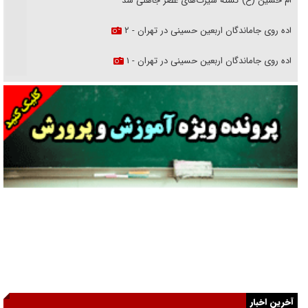
امام حسین (ع) کشته سیرت‌های عصر جاهلی شد
پیاده روی جاماندگان اربعین حسینی در تهران - ۲
پیاده روی جاماندگان اربعین حسینی در تهران - ۱
فریاد‌ها و ناله‌های دوستان مبارزدلم را آتش می‌زد
تغییر رویه دشمن در ترور از شیخ فضل‌الله تا مصباح یزدی
خرید قسطی اولش خنده و آخرش گریه است!
فوتبال و آن «بالا»!
راهبرد غافلگیری با نسل جدید پهپاد‌ها
جنجال پزشکان تقلبی در صنعت زیبایی
یهودی‌ها در ادبیات داستانی اروپا؛ از شکسپیر تا دیکنز
آخرین اخبار
گفت‌وگو با خواهر یکی از شهدای جنگ رمضان/ خواهرم فرمانده جهادی و