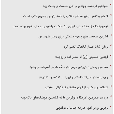
خواهرم فرمانده جهادی و اهل خدمت بی‌منت بود
ادعای واکنش رهبر معظم انقلاب به نامه رئیس جمهور کذب است
نیویورک‌تایمز: جنگ علیه ایران یک باخت راهبردی و مایه شرم بوده است
آخرین صحبت‌های پسرم دلتنگی برای رهبر شهید بود
زمان شارژ اعتبار کالابرگ تغییر کرد
اربعین حسینی (ع) از منظر فقه و روایت
محسن رضایی: کریدور دومی در تنگه هرمز گشوده نمی‌شود
یهودی‌ها در ادبیات داستانی اروپا؛ از شکسپیر تا دیکنز
کنوانسیون خزر، از ابهام حقوقی تا نگرانی امنیتی
دردسر همزمان آمریکا و اوکراین با ته کشیدن موشک‌های پاتریوت
رایزنی وزیر امور خارجه ایتالیا با عراقچی