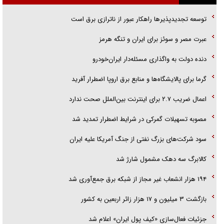
اهل خدمت بی‌منت بود
توسعه تجدیدپذیر‌ها راهکار عبور از ناترازی برق است
جزئیات شکنجه‌هایم فراتر از آن است که در بیان بگنجد!
عبرت مصر و سوئز برای ایران و تنگه هرمز
گزارش «جوان» از قوانین سخت‌گیرانه ۶ قاره در برابر یورش به پاسگاه‌های
دنده دولت به واگذاری مسئله‌دار ایران‌خودرو
پلیس
گرما برای پالایشگاه‌ها و منابع برق اروپا اضطرار آفرید
اعمال ضریب ۲.۷ برای اینترنت بین‌الملل صحت ندارد
مصوبه تسهیلات گمرکی در شرایط اضطرار تمدید شد
سود شرکت‌های بزرگ نفتی از جنگ آمریکا علیه ایران
کالابرگ سه دهک مشمول شارژ شد
۱۹۴ هزار انشعاب غیر مجاز از شبکه برق جمع‌آوری شد
بازگشت ۳ میلیون و ۱۷ هزار زائر اربعین به کشور
جزئیات فعال‌سازی «کیف پول ایران» اعلام شد