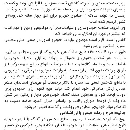
وزیر صنعت، معدن و تجارت، کاهش قیمت همزمان با افزایش تولید و کیفیت
و اجرای تعهدات خودروسازان را از جمله اهداف وزارت صمت بشمرد و گفت:
رسیدن به تولید سالانه ۳ میلیون خودرو برای افق چهار ساله خودروسازی
کشور ترسیم شده است.
وی افزود: صنعت خودروسازی و سیاست‌های آن موضوعی وسیع و مهم است
که بیشتر در مورد آن اطلاع‌رسانی خواهد شد.
گفتنی است، قرار است موضوع واردات خودرو امروز در صحن علنی مجلس
شورای اسلامی بررسی شود.
طبق تبصره ۴ ماده «۴» طرح ساماندهی خودرو که از سوی مجلس پیگیری
می‌شود، هر شخص حقیقی یا حقوقی می‌تواند به ازای صادرات خودرو یا
قطعات خودرو یا سایر کالا‌ها و خدمات مرتبط با انواع صنایع نیرومحرکه یا از
طریق واردات بدون انتقال ارز نسبت به واردات خودرو تمام برقی یا دونیرویی
(هیبریدی) یا واردات خودرو بنزینی یا گازسوز با برچسب انرژی «ب» و بالاتر
یا دارای شاخص ایمنی سه ستاره یا بالاتر برحسب گواهی‌های استاندارد معتبر
معادل ارزش صادراتی خود اقدام کند. نباید هیچ تعهد ارزی جدیدی برای
دولت ایجاد شود و همچنین سقف تعداد خودرو‌های مجاز وارداتی، هر شش
ماه یک بار توسط شورای رقابت و براساس میزان کمبود عرضه نسبت به
تقاضای مؤثر خودروی سواری طی یک‌سال گذشته تعیین می‌شود.
جزئیات طرح واردات خودرو با ارز اشخاص
روح الله ایزدخواه، عضو کمیسیون صنایع مجلس در گفتگو با فارس، درباره
طرح ساماندهی صنعت و بازار خودرو با بیان اینکه طرحی هم‌اکنون در دستور