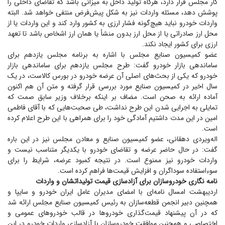
کار مجلس قرار دارد، هرگاه تولید داخل به میزانی باشد که تقاضای داخلی را
پوشش دهد، مسئله واردات نیز به شکل پیش‌فرض منتفی خواهد شد. البته
واردات خودرو نباید هیچ‌گونه فشار ارزی به کشور وارد کند و این واردات یا از
محل ارز صادراتی یا از محل ارز بدون منشأ یا همان ارز اشخاص باشد تا تعهد
ارزی برای کشور ایجاد نکند.
عضو کمیسیون صنایع مجلس با اشاره به برنامه مجلس یازدهم برای
ساماندهی بازار خودرو گفت: طرح مجلس یازدهم برای ساماندهی بازار
خودرو که یکی از بحث‌های اصلی آن عرضه خودرو در بورس کالاست، در یک
سال اخیر در کمیسیون صنایع مورد بررسی قرار گرفته و متن آن هم اکنون
آماده ارائه به صحن است. مضاف بر اینکه برخلاف وزیر سابق صمت که
تمایلی به اجرایی شدن این طرح نداشت، طی صحبت‌هایی که با آقای فاطمی
امین در این مدت داشتیم آمادگی خود را برای همراهی با این طرح اعلام کرده
است.
اله‌ویردی دهقانی، عضو کمیسیون صنایع و معادن مجلس نیز در این باره
گفت: در حال حاضر عرضه و تقاضای خودرو با یکدیگر متناسب نیست و
واردات خودرو نیز ممنوع است. در نتیجه کمبود عرضه، شرایط را برای
سوءاستفاده سوداگران و افزایش قیمت‌ها فراهم کرده است.
نامه نگاری خودروسازان برای آزادسازی قیمت تولیداتشان و واردات
اردیبهشت امسال نامه‌ای با امضای مدیران عامل ایران خودرو و سایپا و
همچنین دبیر انجمن قطعه‌سازان به رئیس کمیسیون صنایع مجلس ارائه شد
که در آن پیشنهاد قیمت‌گذاری خودرو‌ها در قالب خودرو‌های عمومی و
اختصاصی و همچنین موافقت خودروسازان با آزادسازی واردات خودرو در این