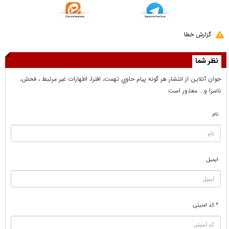
گزارش خطا
نظر شما
جوان آنلاين از انتشار هر گونه پيام حاوي تهمت، افترا، اظهارات غير مرتبط ، فحش،
ناسزا و... معذور است
نام
ایمیل
* کد امنیتی