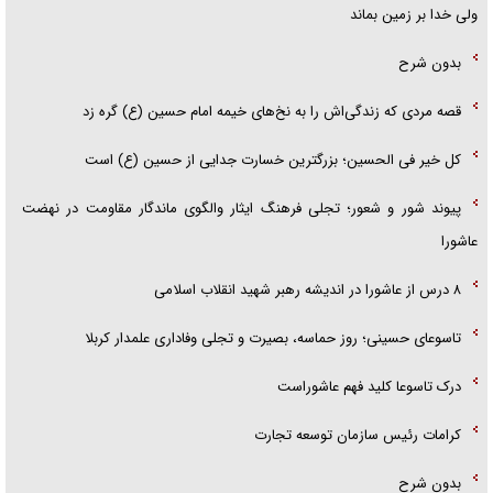
ولی خدا بر زمین بماند
بدون شرح
قصه مردی که زندگی‌اش را به نخ‌های خیمه امام حسین (ع) گره زد
کل خیر فی الحسین؛ بزرگترین خسارت جدایی از حسین (ع) است
پیوند شور و شعور؛ تجلی فرهنگ ایثار والگوی ماندگار مقاومت در نهضت
عاشورا
۸ درس از عاشورا در اندیشه رهبر شهید انقلاب اسلامی
تاسوعای حسینی؛ روز حماسه، بصیرت و تجلی وفاداری علمدار کربلا
درک تاسوعا کلید فهم عاشوراست
کرامات رئیس سازمان توسعه تجارت
بدون شرح