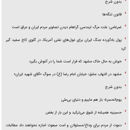
بدون شرح
قانون تنگه‌ها
ضرغامی: علت مرگ لیندسی گراهام دیدن تصاویر مردم ایران و عراق است
پول بادآورده جنگ ایران برای غول‌های نفتی آمریکا، در گلوی کاخ سفید گیر
کرد
خوش به حال خاک مشهد که قرار است شما را در آغوش بگیرد
مشهد در التهاب عشق؛ خیابان امام رضا (ع) در سوگِ «آقای شهید ایران»
بدون شرح
یوم‌الحسرة؛ باز هم ماییم و دنیای بی‌علی
حسینیه همیشه از شوق می‌ترکید و این بار از بغض
دعوت از مردم برای وداع/مسئولان و امت مبعوث اجازه نخواهند داد مطالبات