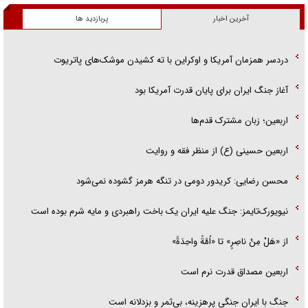
آخرین اخبار
پربازدید ها
دردسر همزمان آمریکا و اوکراین با ته کشیدن موشک‌های پاتریوت
آغاز جنگ ایران برای پایان قدرت آمریکا بود
اربعین؛ زبان مشترک قدم‌ها
اربعین حسینی (ع) از منظر فقه و روایت
محسن رضایی: کریدور دومی در تنگه هرمز گشوده نمی‌شود
نیویورک‌تایمز: جنگ علیه ایران یک باخت راهبردی و مایه شرم بوده است
از «هَلْ مِنْ ناصِرٍ» تا «اُمَّةً واحِدَةً»
اربعین مصداق قدرت نرم است
جنگ با ایران جنگی پرهزینه، بی‌ثمر و بزدلانه است