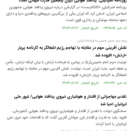
روزنامه اسرائیلی: پدافند هوایی ایران پنجمین قدرت جهانی است
روزنامه اسرائیلی «کالکالیست» در گزارشی درباره نیروی پدافند هوایی جمهوری
اسلامی ایران، اذعان کرد که ایران یکی از بزرگترین نیروهای پدافندی دنیا و دارای
دهها سامانه موشکی و راداری قوی است.
کد خبر: ۱۲۶۱۵۰۵ تاریخ انتشار : ۱۴۰۳/۰۸/۱۲
پیام سید حسن خمینی به فرمانده ارتش:
نقش آفرینی مهم در مقابله با تهاجم رژیم اشغالگر به کارنامه پربار
«ارتش» افزوده شد
تولیت حرم امام خمینی‌(ره) در پیامی به فرمانده ارتش با بیان اینکه ارتش، مأمن
و نقطه امید ملت ایران است، نوشت: نقش آفرینی مهم در مقابله با تهاجم رژیم
اشغالگر به کارنامه پربار «ارتش» افزوده شد.
کد خبر: ۱۲۶۰۲۴۲ تاریخ انتشار : ۱۴۰۳/۰۸/۰۶
تقدیر مهاجرانی از اقتدار و هوشیاری نیروی پدافند هوایی/ غرور ملی
ایرانیان احیا شد
سخنگوی دولت با تقدیر از اقتدار و هوشیاری نیروی پدافند هوایی کشورمان،
افزود: باید به قدرت و اقتدار این جوانان آفرین گفت که با اقدامات خود غرور ملی
ایرانیان را احیا کردند.