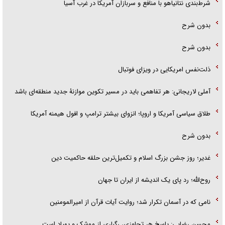
شرط‌بندی نتانیاهو با منافع و سربازان آمریکا در غرب آسیا
بدون شرح
بدون شرح
ذلت‌نفس امریکایی در ویزای فوتبال
آملی لاریجانی: هر تفاهمی باید در مسیر تکوین موازنۀ جدید منطقه‌ای باشد
طلاق سیاسی آمریکا و اروپا؛ انزوای بیشتر ترامپ و افول هیمنه آمریکا
بدون شرح
غدیر؛ روز جشن بزرگ اسلام و تکمیل‌ترین حلقه حاکمیت دین
روح‌الله؛ رد پای یک اندیشه از ایران تا جهان
نامی که در آسمان تکرار شد؛ روایت آیات قرآن از امیرالمومنین
محسن رضایی: پاسخ هر تجاوزی، رگباری از موشک و پهپاد است