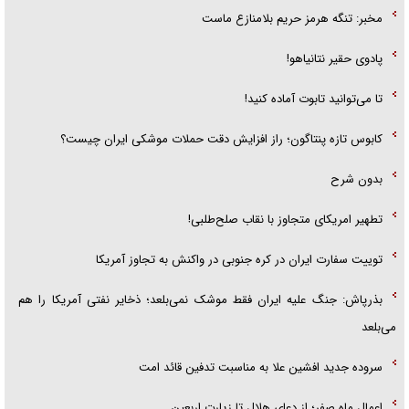
مخبر: تنگه هرمز حریم بلامنازع ماست
پادوی حقیر نتانیاهو!
تا می‌توانید تابوت آماده کنید!
کابوس تازه پنتاگون؛ راز افزایش دقت حملات موشکی ایران چیست؟
بدون شرح
تطهیر امریکای متجاوز با نقاب صلح‌طلبی!
توییت سفارت ایران در کره جنوبی در واکنش به تجاوز آمریکا
بذرپاش: ‏جنگ علیه ایران فقط موشک نمی‌بلعد؛ ذخایر نفتی آمریکا را هم
می‌بلعد
سروده جدید افشین علا به مناسبت تدفین قائد امت
اعمال ماه صفر؛ از دعای هلال تا زیارت اربعین