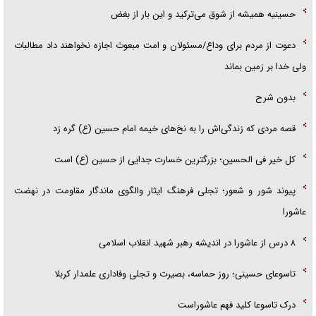
حسینیه همیشه از شوق می‌ترکید و این بار از بغض
دعوت از مردم برای وداع/مسئولان و امت مبعوث اجازه نخواهند داد مطالبات
ولی خدا بر زمین بماند
بدون شرح
قصه مردی که زندگی‌اش را به نخ‌های خیمه امام حسین (ع) گره زد
کل خیر فی الحسین؛ بزرگترین خسارت جدایی از حسین (ع) است
پیوند شور و شعور؛ تجلی فرهنگ ایثار والگوی ماندگار مقاومت در نهضت
عاشورا
۸ درس از عاشورا در اندیشه رهبر شهید انقلاب اسلامی
تاسوعای حسینی؛ روز حماسه، بصیرت و تجلی وفاداری علمدار کربلا
درک تاسوعا کلید فهم عاشوراست