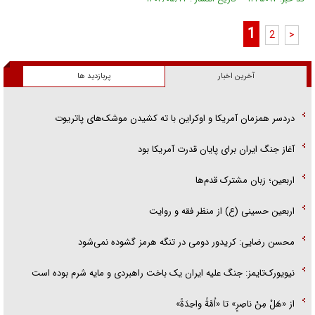
1
2
>
آخرین اخبار
پربازدید ها
دردسر همزمان آمریکا و اوکراین با ته کشیدن موشک‌های پاتریوت
آغاز جنگ ایران برای پایان قدرت آمریکا بود
اربعین؛ زبان مشترک قدم‌ها
اربعین حسینی (ع) از منظر فقه و روایت
محسن رضایی: کریدور دومی در تنگه هرمز گشوده نمی‌شود
نیویورک‌تایمز: جنگ علیه ایران یک باخت راهبردی و مایه شرم بوده است
از «هَلْ مِنْ ناصِرٍ» تا «اُمَّةً واحِدَةً»