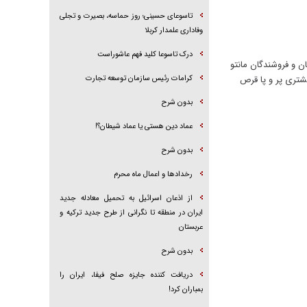
تاسوعای حسینی؛ روز حماسه، بصیرت و تجلی
وفاداری علمدار کربلا
درک تاسوعا کلید فهم عاشوراست
ان و فروشندگان مانتو
مشتری پر و پا قرص
کرامات رئیس سازمان توسعه تجارت
بدون شرح
عماد دین هستی یا عماد شیطان؟!
بدون شرح
رخداد‌ها و اعمال ماه محرم
از اذعان اسرائیل به تحمیل معادله جدید
ایران در منطقه تا نگرانی از طرح جدید ترکیه و
عربستان
بدون شرح
دریافت کننده جایزه صلح فیفا، ایران را
بمباران کرد!