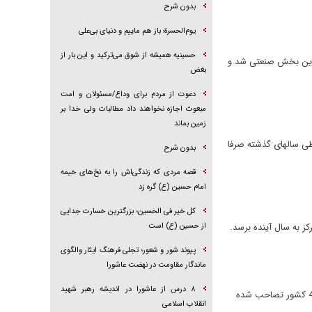
بدون شرح
یوم‌الحسرة؛ باز هم ماییم و دنیای بی‌علی
حسینیه همیشه از شوق می‌ترکید و این بار از
ل 1401 صنعت نساجی و پوشاک با رشد 17.1 درصدی، پیشروترین بخش صنعتی شد و
بغض
دعوت از مردم برای وداع/مسئولان و امت
مبعوث اجازه نخواهند داد مطالبات ولی خدا بر
زمین بماند
ی سالهای گذشته صرفا
بدون شرح
قصه مردی که زندگی‌اش را به نخ‌های خیمه
امام حسین (ع) گره زد
کل خیر فی الحسین؛ بزرگترین خسارت جدایی
کز به سال آینده برسد.
از حسین (ع) است
پیوند شور و شعور؛ تجلی فرهنگ ایثار والگوی
ماندگار مقاومت در نهضت عاشورا
۸ درس از عاشورا در اندیشه رهبر شهید
عضو هیأت‌مدیره اتحادیه تولید‌کنندگان و صادرکنندگان پوشاک و نساجی کشور با بیان اینکه بازار پوشاک ایران با محصولات قاچاقی 4 کشور تصاحب شده
انقلاب اسلامی