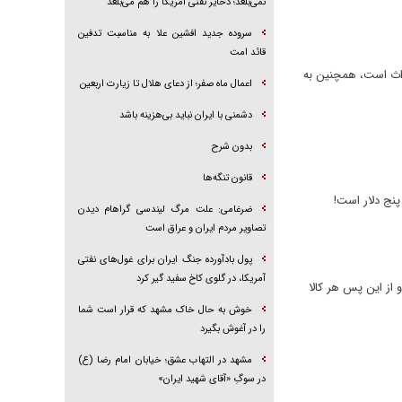
نمی‌بلعد؛ ذخایر نفتی آمریکا را هم می‌بلعد
سروده جدید افشین علا به مناسبت تدفین
قائد امت
 ظرفیت ۱۸ میلیون متر در قم در حال احداث است، همچنین به
اعمال ماه صفر؛ از دعای هلال تا زیارت اربعین
دشمنی با ایران نباید بی‌هزینه باشد
بدون شرح
قانون تنگه‌ها
پنج دلار است!
ضرغامی: علت مرگ لیندسی گراهام دیدن
تصاویر مردم ایران و عراق است
پول بادآورده جنگ ایران برای غول‌های نفتی
آمریکا، در گلوی کاخ سفید گیر کرد
 از این پس هر کالا
خوش به حال خاک مشهد که قرار است شما
را در آغوش بگیرد
مشهد در التهاب عشق؛ خیابان امام رضا (ع)
در سوگِ «آقای شهید ایران»