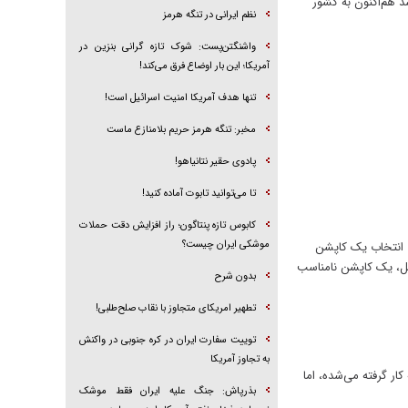
د هم‌اکنون به کشور
نظم ایرانی در تنگه هرمز
واشنگتن‌پست: شوک تازه گرانی بنزین در
آمریکا؛ این بار اوضاع فرق می‌کند!
تنها هدف آمریکا امنیت اسرائیل است!
مخبر: تنگه هرمز حریم بلامنازع ماست
پادوی حقیر نتانیاهو!
تا می‌توانید تابوت آماده کنید!
کابوس تازه پنتاگون؛ راز افزایش دقت حملات
موشکی ایران چیست؟
. انتخاب یک کاپشن
ابل، یک کاپشن نامناسب
بدون شرح
تطهیر امریکای متجاوز با نقاب صلح‌طلبی!
توییت سفارت ایران در کره جنوبی در واکنش
به تجاوز آمریکا
کار گرفته می‌شده، اما
بذرپاش: ‏جنگ علیه ایران فقط موشک