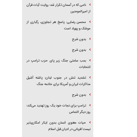
نامی که در آسمان تکرار شد؛ روایت آیات قرآن
از امیرالمومنین
محسن رضایی: پاسخ هر تجاوزی، رگباری از
موشک و پهپاد است
بدون شرح
بدون شرح
بمب ساعتی جنگ زیر پای حزب ترام‍پ در
انتخابات
تشدید تنش در جنوب لبنان؛ پاشنه آشیل
مذاکرات ایران و آمریکا برای خاتمه جنگ
بدون شرح
ترامپ برای نجات خود یک روز تهدید می‌کند؛
روز دیگر التماس
حیات معنوی انسان بدون ایثار امکان‌پذیر
نیست/قربانی در ادیان قبل اسلام