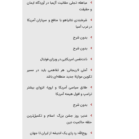
مباهله؛ تجلی حقانیت آل‌عبا در آوردگاه ایمان
و حقیقت
شرط‌بندی نتانیاهو با منافع و سربازان آمریکا
در غرب آسیا
بدون شرح
بدون شرح
ذلت‌نفس امریکایی در ویزای فوتبال
آملی لاریجانی: هر تفاهمی باید در مسیر
تکوین موازنۀ جدید منطقه‌ای باشد
طلاق سیاسی آمریکا و اروپا؛ انزوای بیشتر
ترامپ و افول هیمنه آمریکا
بدون شرح
غدیر؛ روز جشن بزرگ اسلام و تکمیل‌ترین
حلقه حاکمیت دین
روح‌الله؛ رد پای یک اندیشه از ایران تا جهان