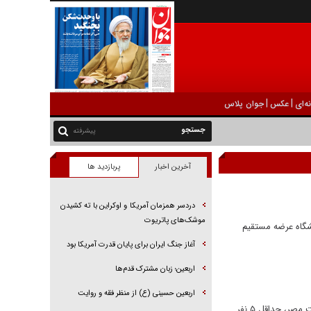
|
|
ه‌ای
عکس
جوان پلاس
پیشرفته
آخرین اخبار
پربازدید ها
دردسر همزمان آمریکا و اوکراین با ته کشیدن
موشک‌های پاتریوت
شگاه عرضه مستقیم
آغاز جنگ ایران برای پایان قدرت آمریکا بود
اربعین؛ زبان مشترک قدم‌ها
اربعین حسینی (ع) از منظر فقه و روایت
در پی وقوع آتش‌سوزی در یک انبار پوشاک چهار طبقه در یک خیابان تجاری شلوغ در شهر منصوره، استان دقهلیه، در شمال پایتخت مصر، حداقل ۵ نفر