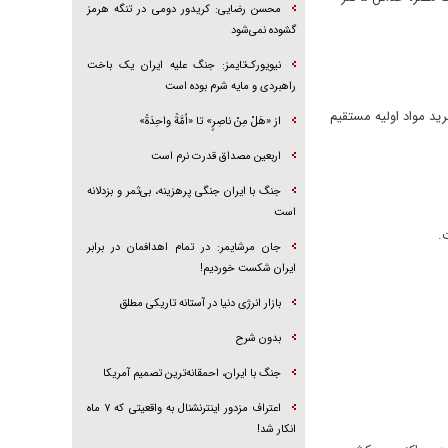
محسن رضایی: کریدور دومی در تنگه هرمز
گشوده نمی‌شود
نیویورک‌تایمز: جنگ علیه ایران یک باخت
راهبردی و مایه شرم بوده است
اک اجرا می‌شود و خرید مواد اولیه مستقیم
از «هَلْ مِنْ ناصِرٍ» تا «اُمَّةً واحِدَةً»
اربعین مصداق قدرت نرم است
جنگ با ایران جنگی پرهزینه، بی‌ثمر و بزدلانه
است
.
جان مرشایمر: در تمام اهدافمان در برابر
ایران شکست خوردیم!
بازار انرژی دنیا در آستانه تاریکی مطلق
بدون شرح
جنگ با ایران، احمقانه‌ترین تصمیم آمریکا
اعتراف مزدور اینترنشنال به واقعیتی که ۷ ماه
انکار شد!