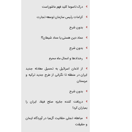
درک تاسوعا کلید فهم عاشوراست
کرامات رئیس سازمان توسعه تجارت
بدون شرح
عماد دین هستی یا عماد شیطان؟!
بدون شرح
رخداد‌ها و اعمال ماه محرم
از اذعان اسرائیل به تحمیل معادله جدید
ایران در منطقه تا نگرانی از طرح جدید ترکیه و
عربستان
بدون شرح
دریافت کننده جایزه صلح فیفا، ایران را
بمباران کرد!
مباهله؛ تجلی حقانیت آل‌عبا در آوردگاه ایمان
و حقیقت