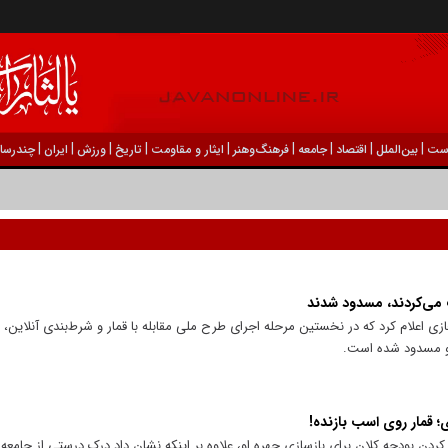
|
|
|
|
|
|
|
|
|
ست
بين‌الملل
اقتصاد
جامعه
فرهنگ‌و‌هنر
ایثار و مقاومت
تاریخ
ورزش
ايران
چندرسان
و مسدود شده است.
؛ قمار روی اسب بازنده!
ردن بودجه کلان برای بازسازی چهره او، علاوه بر اینکه نشان داد درک درستی از جامعه ا