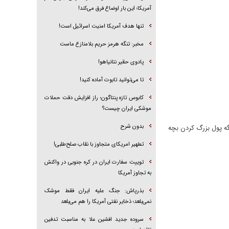
آمریکا؛ این بار اوضاع فرق می‌کند!
تنها هدف آمریکا امنیت اسرائیل است!
مخبر: تنگه هرمز حریم بلامنازع ماست
پادوی حقیر نتانیاهو!
تا می‌توانید تابوت آماده کنید!
کابوس تازه پنتاگون؛ راز افزایش دقت حملات
موشکی ایران چیست؟
بدون شرح
گه پول بزرگ کردن بچه
تطهیر امریکای متجاوز با نقاب صلح‌طلبی!
توییت سفارت ایران در کره جنوبی در واکنش
به تجاوز آمریکا
بذرپاش: ‏جنگ علیه ایران فقط موشک
نمی‌بلعد؛ ذخایر نفتی آمریکا را هم می‌بلعد
سروده جدید افشین علا به مناسبت تدفین