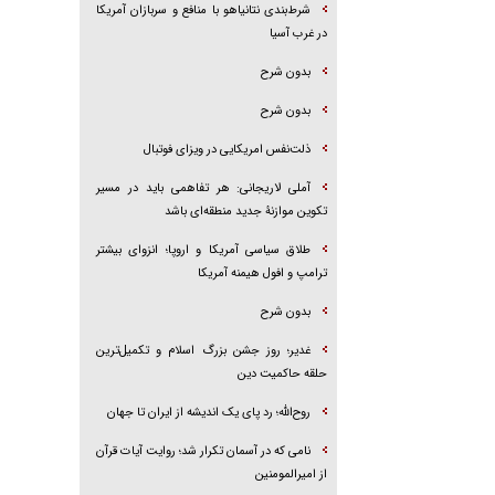
شرط‌بندی نتانیاهو با منافع و سربازان آمریکا
در غرب آسیا
بدون شرح
بدون شرح
ذلت‌نفس امریکایی در ویزای فوتبال
آملی لاریجانی: هر تفاهمی باید در مسیر
تکوین موازنۀ جدید منطقه‌ای باشد
طلاق سیاسی آمریکا و اروپا؛ انزوای بیشتر
ترامپ و افول هیمنه آمریکا
بدون شرح
غدیر؛ روز جشن بزرگ اسلام و تکمیل‌ترین
حلقه حاکمیت دین
روح‌الله؛ رد پای یک اندیشه از ایران تا جهان
نامی که در آسمان تکرار شد؛ روایت آیات قرآن
از امیرالمومنین