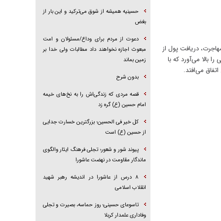
حسینیه همیشه از شوق می‌ترکید و این بار از
بغض
دعوت از مردم برای وداع/مسئولان و امت
هاجرت، دریافت پول از
مبعوث اجازه نخواهند داد مطالبات ولی خدا بر
 بالا می‌آورد که با
زمین بماند
تفاق می‌افتد.
بدون شرح
قصه مردی که زندگی‌اش را به نخ‌های خیمه
امام حسین (ع) گره زد
کل خیر فی الحسین؛ بزرگترین خسارت جدایی
از حسین (ع) است
پیوند شور و شعور؛ تجلی فرهنگ ایثار والگوی
ماندگار مقاومت در نهضت عاشورا
۸ درس از عاشورا در اندیشه رهبر شهید
انقلاب اسلامی
تاسوعای حسینی؛ روز حماسه، بصیرت و تجلی
وفاداری علمدار کربلا