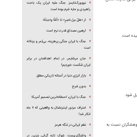
نیویورک‌تایمز: جنگ علیه ایران یک باخت
راهبردی و مایه شرم بوده است
از «هَلْ مِنْ ناصِرٍ» تا «اُمَّةً واحِدَةً»
اربعین مصداق قدرت نرم است
سیده است.
جنگ با ایران جنگی پرهزینه، بی‌ثمر و بزدلانه
است
جان مرشایمر: در تمام اهدافمان در برابر
ایران شکست خوردیم!
بازار انرژی دنیا در آستانه تاریکی مطلق
بدون شرح
یل شود.
جنگ با ایران، احمقانه‌ترین تصمیم آمریکا
اعتراف مزدور اینترنشنال به واقعیتی که ۷ ماه
انکار شد!
پژوهشگران نسبت به
نظم ایرانی در تنگه هرمز
واشنگتن‌پست: شوک تازه گرانی بنزین در