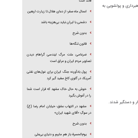
قائد امت
هبرداری و پولشویی به
اعمال ماه صفر؛ از دعای هلال تا زیارت اربعین
دشمنی با ایران نباید بی‌هزینه باشد
بدون شرح
قانون تنگه‌ها
ضرغامی: علت مرگ لیندسی گراهام دیدن
تصاویر مردم ایران و عراق است
پول بادآورده جنگ ایران برای غول‌های نفتی
آمریکا، در گلوی کاخ سفید گیر کرد
خوش به حال خاک مشهد که قرار است شما
را در آغوش بگیرد
مشهد در التهاب عشق؛ خیابان امام رضا (ع)
در سوگِ «آقای شهید ایران»
بدون شرح
یوم‌الحسرة؛ باز هم ماییم و دنیای بی‌علی