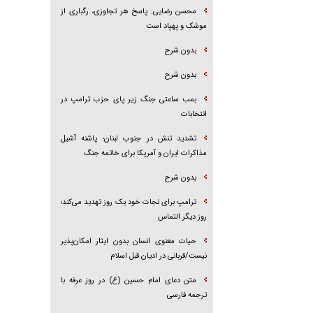
محسن رضایی: پاسخ هر تجاوزی، رگباری از
موشک و پهپاد است
بدون شرح
بدون شرح
بمب ساعتی جنگ زیر پای حزب ترام‍پ در
انتخابات
تشدید تنش در جنوب لبنان؛ پاشنه آشیل
مذاکرات ایران و آمریکا برای خاتمه جنگ
بدون شرح
ترامپ برای نجات خود یک روز تهدید می‌کند؛
روز دیگر التماس
حیات معنوی انسان بدون ایثار امکان‌پذیر
نیست/قربانی در ادیان قبل اسلام
متن دعای امام حسین (ع) در روز عرفه با
ترجمه فارسی