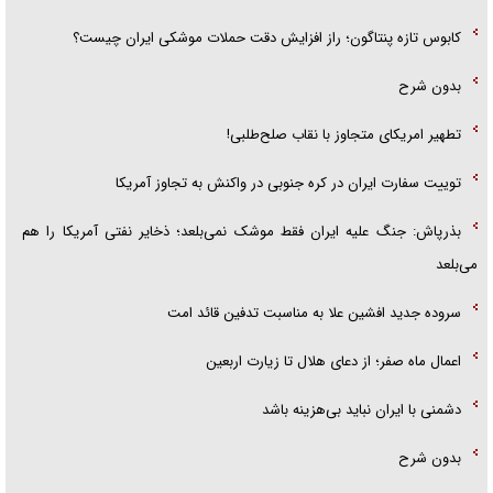
کابوس تازه پنتاگون؛ راز افزایش دقت حملات موشکی ایران چیست؟
بدون شرح
تطهیر امریکای متجاوز با نقاب صلح‌طلبی!
توییت سفارت ایران در کره جنوبی در واکنش به تجاوز آمریکا
بذرپاش: ‏جنگ علیه ایران فقط موشک نمی‌بلعد؛ ذخایر نفتی آمریکا را هم
می‌بلعد
سروده جدید افشین علا به مناسبت تدفین قائد امت
اعمال ماه صفر؛ از دعای هلال تا زیارت اربعین
دشمنی با ایران نباید بی‌هزینه باشد
بدون شرح