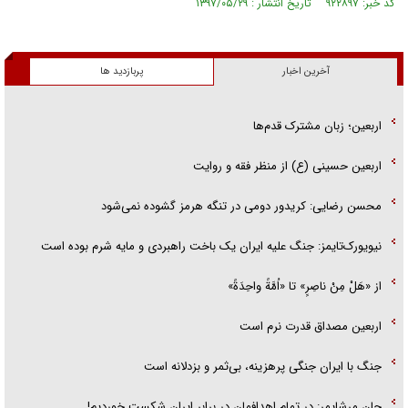
کد خبر: ۹۲۲۸۹۷ تاریخ انتشار : ۱۳۹۷/۰۵/۲۹
آخرین اخبار
پربازدید ها
اربعین؛ زبان مشترک قدم‌ها
اربعین حسینی (ع) از منظر فقه و روایت
محسن رضایی: کریدور دومی در تنگه هرمز گشوده نمی‌شود
نیویورک‌تایمز: جنگ علیه ایران یک باخت راهبردی و مایه شرم بوده است
از «هَلْ مِنْ ناصِرٍ» تا «اُمَّةً واحِدَةً»
اربعین مصداق قدرت نرم است
جنگ با ایران جنگی پرهزینه، بی‌ثمر و بزدلانه است
جان مرشایمر: در تمام اهدافمان در برابر ایران شکست خوردیم!