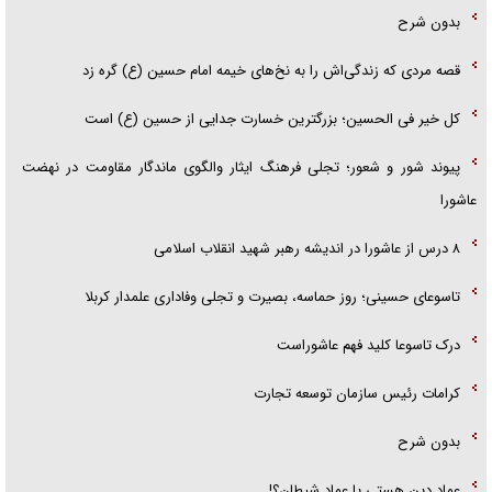
بدون شرح
قصه مردی که زندگی‌اش را به نخ‌های خیمه امام حسین (ع) گره زد
کل خیر فی الحسین؛ بزرگترین خسارت جدایی از حسین (ع) است
پیوند شور و شعور؛ تجلی فرهنگ ایثار والگوی ماندگار مقاومت در نهضت
عاشورا
۸ درس از عاشورا در اندیشه رهبر شهید انقلاب اسلامی
تاسوعای حسینی؛ روز حماسه، بصیرت و تجلی وفاداری علمدار کربلا
درک تاسوعا کلید فهم عاشوراست
کرامات رئیس سازمان توسعه تجارت
بدون شرح
عماد دین هستی یا عماد شیطان؟!