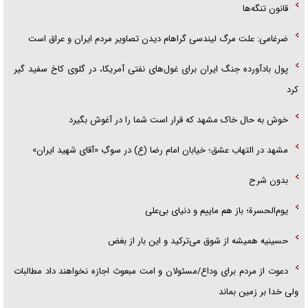
قانون تنگه‌ها
ضرغامی: علت مرگ لیندسی گراهام دیدن تصاویر مردم ایران و عراق است
پول بادآورده جنگ ایران برای غول‌های نفتی آمریکا، در گلوی کاخ سفید گیر
کرد
خوش به حال خاک مشهد که قرار است شما را در آغوش بگیرد
مشهد در التهاب عشق؛ خیابان امام رضا (ع) در سوگِ «آقای شهید ایران»
بدون شرح
یوم‌الحسرة؛ باز هم ماییم و دنیای بی‌علی
حسینیه همیشه از شوق می‌ترکید و این بار از بغض
دعوت از مردم برای وداع/مسئولان و امت مبعوث اجازه نخواهند داد مطالبات
ولی خدا بر زمین بماند