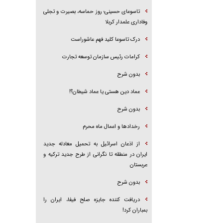
تاسوعای حسینی؛ روز حماسه، بصیرت و تجلی
وفاداری علمدار کربلا
درک تاسوعا کلید فهم عاشوراست
کرامات رئیس سازمان توسعه تجارت
بدون شرح
عماد دین هستی یا عماد شیطان؟!
بدون شرح
رخداد‌ها و اعمال ماه محرم
از اذعان اسرائیل به تحمیل معادله جدید
ایران در منطقه تا نگرانی از طرح جدید ترکیه و
عربستان
بدون شرح
دریافت کننده جایزه صلح فیفا، ایران را
بمباران کرد!