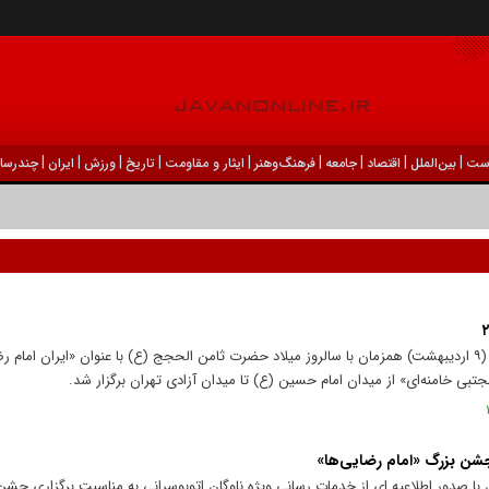
|
|
|
|
|
|
|
|
|
ست
بين‌الملل
اقتصاد
جامعه
فرهنگ‌و‌هنر
ایثار و مقاومت
تاریخ
ورزش
ايران
چندرسان
اجتماع بزرگ امام رضایی‌ها امروز چهارشنبه (۹ اردیبهشت) همزمان با سالروز میلاد حضرت ثامن الحجج (ع) با عنوان «ایرا
بی خامنه‌ای» از میدان امام حسین (ع) تا میدان آزادی تهران برگزار شد.
جشن بزرگ «امام رضایی‌ها»
ا صدور اطلاعیه‌ ای از خدمات‌ رسانی ویژه ناوگان اتوبوسرانی به مناسبت برگزاری جشن