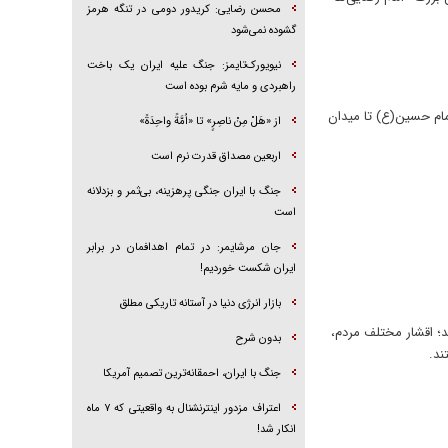
محسن رضایی: کریدور دومی در تنگه هرمز
گشوده نمی‌شود
نیویورک‌تایمز: جنگ علیه ایران یک باخت
راهبردی و مایه شرم بوده است
یی‌ها روز چهارشنبه ۹ اردیبهشت ۱۴۰۵ در تهران از میدان امام حسین(ع) تا میدان
از «هَلْ مِنْ ناصِرٍ» تا «اُمَّةً واحِدَةً»
اربعین مصداق قدرت نرم است
جنگ با ایران جنگی پرهزینه، بی‌ثمر و بزدلانه
است
جان مرشایمر: در تمام اهدافمان در برابر
ایران شکست خوردیم!
بازار انرژی دنیا در آستانه تاریکی مطلق
د؛ اقشار مختلف مردم،
بدون شرح
ند.
جنگ با ایران، احمقانه‌ترین تصمیم آمریکا
اعتراف مزدور اینترنشنال به واقعیتی که ۷ ماه
انکار شد!