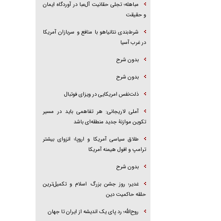
مباهله؛ تجلی حقانیت آل‌عبا در آوردگاه ایمان
و حقیقت
شرط‌بندی نتانیاهو با منافع و سربازان آمریکا
در غرب آسیا
بدون شرح
بدون شرح
ذلت‌نفس امریکایی در ویزای فوتبال
آملی لاریجانی: هر تفاهمی باید در مسیر
تکوین موازنۀ جدید منطقه‌ای باشد
طلاق سیاسی آمریکا و اروپا؛ انزوای بیشتر
ترامپ و افول هیمنه آمریکا
بدون شرح
غدیر؛ روز جشن بزرگ اسلام و تکمیل‌ترین
حلقه حاکمیت دین
روح‌الله؛ رد پای یک اندیشه از ایران تا جهان