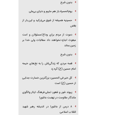
بدون شرح
یوم‌الحسرة؛ باز هم ماییم و دنیای بی‌علی
حسینیه همیشه از شوق می‌ترکید و این بار از
بغض
دعوت از مردم برای وداع/مسئولان و امت
مبعوث اجازه نخواهند داد مطالبات ولی خدا بر
زمین بماند
بدون شرح
قصه مردی که زندگی‌اش را به نخ‌های خیمه
امام حسین (ع) گره زد
کل خیر فی الحسین؛ بزرگترین خسارت جدایی
از حسین (ع) است
پیوند شور و شعور؛ تجلی فرهنگ ایثار والگوی
ماندگار مقاومت در نهضت عاشورا
۸ درس از عاشورا در اندیشه رهبر شهید
انقلاب اسلامی