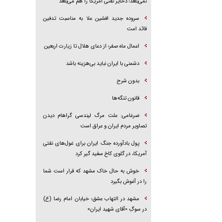
نمی‌بلعد؛ ذخایر نفتی آمریکا را هم می‌بلعد
سروده جدید افشین علا به مناسبت تدفین
قائد امت
اعمال ماه صفر؛ از دعای هلال تا زیارت اربعین
دشمنی با ایران نباید بی‌هزینه باشد
بدون شرح
قانون تنگه‌ها
ضرغامی: علت مرگ لیندسی گراهام دیدن
تصاویر مردم ایران و عراق است
پول بادآورده جنگ ایران برای غول‌های نفتی
آمریکا، در گلوی کاخ سفید گیر کرد
خوش به حال خاک مشهد که قرار است شما
را در آغوش بگیرد
مشهد در التهاب عشق؛ خیابان امام رضا (ع)
در سوگِ «آقای شهید ایران»