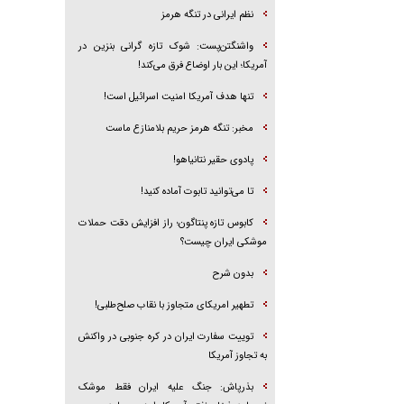
نظم ایرانی در تنگه هرمز
واشنگتن‌پست: شوک تازه گرانی بنزین در
آمریکا؛ این بار اوضاع فرق می‌کند!
تنها هدف آمریکا امنیت اسرائیل است!
مخبر: تنگه هرمز حریم بلامنازع ماست
پادوی حقیر نتانیاهو!
تا می‌توانید تابوت آماده کنید!
کابوس تازه پنتاگون؛ راز افزایش دقت حملات
موشکی ایران چیست؟
بدون شرح
تطهیر امریکای متجاوز با نقاب صلح‌طلبی!
توییت سفارت ایران در کره جنوبی در واکنش
به تجاوز آمریکا
بذرپاش: ‏جنگ علیه ایران فقط موشک