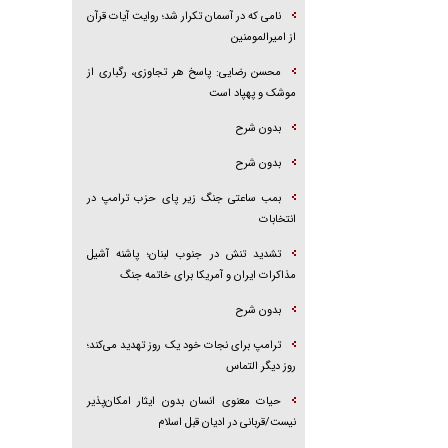
نامی که در آسمان تکرار شد؛ روایت آیات قرآن
از امیرالمومنین
محسن رضایی: پاسخ هر تجاوزی، رگباری از
موشک و پهپاد است
بدون شرح
بدون شرح
بمب ساعتی جنگ زیر پای حزب ترام‍پ در
انتخابات
تشدید تنش در جنوب لبنان؛ پاشنه آشیل
مذاکرات ایران و آمریکا برای خاتمه جنگ
بدون شرح
ترامپ برای نجات خود یک روز تهدید می‌کند؛
روز دیگر التماس
حیات معنوی انسان بدون ایثار امکان‌پذیر
نیست/قربانی در ادیان قبل اسلام