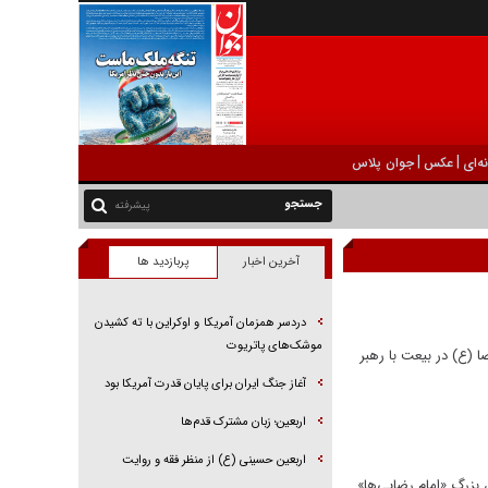
|
|
ه‌ای
عکس
جوان پلاس
پیشرفته
آخرین اخبار
پربازدید ها
دردسر همزمان آمریکا و اوکراین با ته کشیدن
موشک‌های پاتریوت
ن امام رضا (ع) در بیعت با رهبر
آغاز جنگ ایران برای پایان قدرت آمریکا بود
اربعین؛ زبان مشترک قدم‌ها
اربعین حسینی (ع) از منظر فقه و روایت
 بزرگ «امام رضایی‌ها»