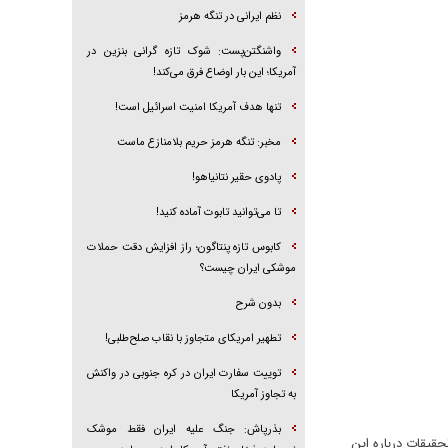
نظم ایرانی در تنگه هرمز
واشنگتن‌پست: شوک تازه گرانی بنزین در
آمریکا؛ این بار اوضاع فرق می‌کند!
تنها هدف آمریکا امنیت اسرائیل است!
مخبر: تنگه هرمز حریم بلامنازع ماست
پادوی حقیر نتانیاهو!
تا می‌توانید تابوت آماده کنید!
کابوس تازه پنتاگون؛ راز افزایش دقت حملات
موشکی ایران چیست؟
بدون شرح
تطهیر امریکای متجاوز با نقاب صلح‌طلبی!
توییت سفارت ایران در کره جنوبی در واکنش
به تجاوز آمریکا
بذرپاش: ‏جنگ علیه ایران فقط موشک
حقیقات درباره این