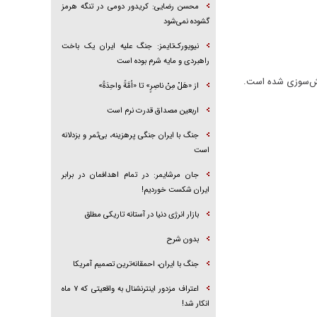
محسن رضایی: کریدور دومی در تنگه هرمز
گشوده نمی‌شود
نیویورک‌تایمز: جنگ علیه ایران یک باخت
راهبردی و مایه شرم بوده است
آتش‌سوزی شده است.
از «هَلْ مِنْ ناصِرٍ» تا «اُمَّةً واحِدَةً»
اربعین مصداق قدرت نرم است
جنگ با ایران جنگی پرهزینه، بی‌ثمر و بزدلانه
است
جان مرشایمر: در تمام اهدافمان در برابر
ایران شکست خوردیم!
بازار انرژی دنیا در آستانه تاریکی مطلق
بدون شرح
جنگ با ایران، احمقانه‌ترین تصمیم آمریکا
اعتراف مزدور اینترنشنال به واقعیتی که ۷ ماه
انکار شد!