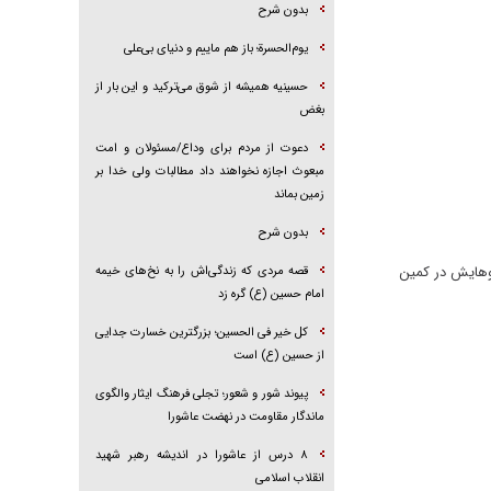
بدون شرح
یوم‌الحسرة؛ باز هم ماییم و دنیای بی‌علی
حسینیه همیشه از شوق می‌ترکید و این بار از
بغض
دعوت از مردم برای وداع/مسئولان و امت
مبعوث اجازه نخواهند داد مطالبات ولی خدا بر
زمین بماند
بدون شرح
روهایش در کمین
قصه مردی که زندگی‌اش را به نخ‌های خیمه
امام حسین (ع) گره زد
کل خیر فی الحسین؛ بزرگترین خسارت جدایی
از حسین (ع) است
پیوند شور و شعور؛ تجلی فرهنگ ایثار والگوی
ماندگار مقاومت در نهضت عاشورا
۸ درس از عاشورا در اندیشه رهبر شهید
انقلاب اسلامی