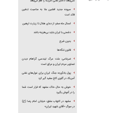
نمی‌بلعد؛ ذخایر نفتی آمریکا را هم می‌بلعد
سروده جدید افشین علا به مناسبت تدفین
قائد امت
اعمال ماه صفر؛ از دعای هلال تا زیارت اربعین
دشمنی با ایران نباید بی‌هزینه باشد
بدون شرح
قانون تنگه‌ها
ضرغامی: علت مرگ لیندسی گراهام دیدن
تصاویر مردم ایران و عراق است
پول بادآورده جنگ ایران برای غول‌های نفتی
آمریکا، در گلوی کاخ سفید گیر کرد
خوش به حال خاک مشهد که قرار است شما
را در آغوش بگیرد
مشهد در التهاب عشق؛ خیابان امام رضا (ع)
در سوگِ «آقای شهید ایران»