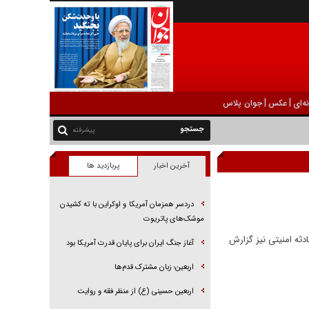
|
|
ه‌ای
عکس
جوان پلاس
پیشرفته
آخرین اخبار
پربازدید ها
دردسر همزمان آمریکا و اوکراین با ته کشیدن
موشک‌های پاتریوت
کترین حادثه امنیتی نیز گزارش
آغاز جنگ ایران برای پایان قدرت آمریکا بود
اربعین؛ زبان مشترک قدم‌ها
اربعین حسینی (ع) از منظر فقه و روایت