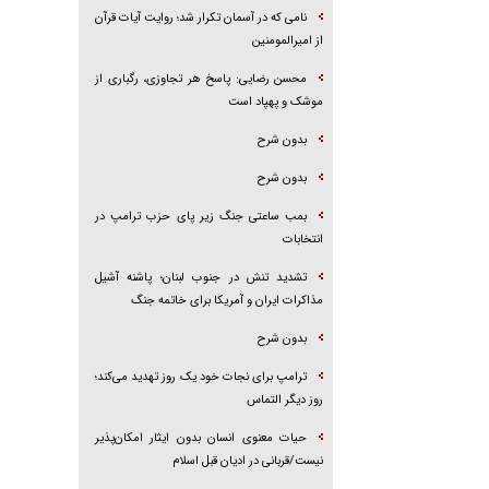
نامی که در آسمان تکرار شد؛ روایت آیات قرآن
از امیرالمومنین
محسن رضایی: پاسخ هر تجاوزی، رگباری از
موشک و پهپاد است
بدون شرح
بدون شرح
بمب ساعتی جنگ زیر پای حزب ترام‍پ در
انتخابات
تشدید تنش در جنوب لبنان؛ پاشنه آشیل
مذاکرات ایران و آمریکا برای خاتمه جنگ
بدون شرح
ترامپ برای نجات خود یک روز تهدید می‌کند؛
روز دیگر التماس
حیات معنوی انسان بدون ایثار امکان‌پذیر
نیست/قربانی در ادیان قبل اسلام