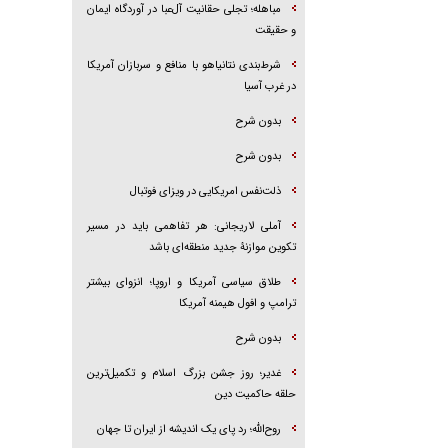
مباهله؛ تجلی حقانیت آل‌عبا در آوردگاه ایمان
و حقیقت
شرط‌بندی نتانیاهو با منافع و سربازان آمریکا
در غرب آسیا
بدون شرح
بدون شرح
ذلت‌نفس امریکایی در ویزای فوتبال
آملی لاریجانی: هر تفاهمی باید در مسیر
تکوین موازنۀ جدید منطقه‌ای باشد
طلاق سیاسی آمریکا و اروپا؛ انزوای بیشتر
ترامپ و افول هیمنه آمریکا
بدون شرح
غدیر؛ روز جشن بزرگ اسلام و تکمیل‌ترین
حلقه حاکمیت دین
روح‌الله؛ رد پای یک اندیشه از ایران تا جهان