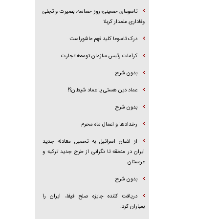
تاسوعای حسینی؛ روز حماسه، بصیرت و تجلی
وفاداری علمدار کربلا
درک تاسوعا کلید فهم عاشوراست
کرامات رئیس سازمان توسعه تجارت
بدون شرح
عماد دین هستی یا عماد شیطان؟!
بدون شرح
رخداد‌ها و اعمال ماه محرم
از اذعان اسرائیل به تحمیل معادله جدید
ایران در منطقه تا نگرانی از طرح جدید ترکیه و
عربستان
بدون شرح
دریافت کننده جایزه صلح فیفا، ایران را
بمباران کرد!