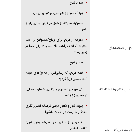
بدون شرح
یوم‌الحسرة؛ باز هم ماییم و دنیای بی‌علی
حسینیه همیشه از شوق می‌ترکید و این بار از
بغض
دعوت از مردم برای وداع/مسئولان و امت
مبعوث اجازه نخواهند داد مطالبات ولی خدا بر
خ از صحنه‌های
زمین بماند
بدون شرح
قصه مردی که زندگی‌اش را به نخ‌های خیمه
امام حسین (ع) گره زد
یت ملی کشور‌ها شناخته
کل خیر فی الحسین؛ بزرگترین خسارت جدایی
از حسین (ع) است
پیوند شور و شعور؛ تجلی فرهنگ ایثار والگوی
ماندگار مقاومت در نهضت عاشورا
۸ درس از عاشورا در اندیشه رهبر شهید
انقلاب اسلامی
وجه نمی‌کند، هم