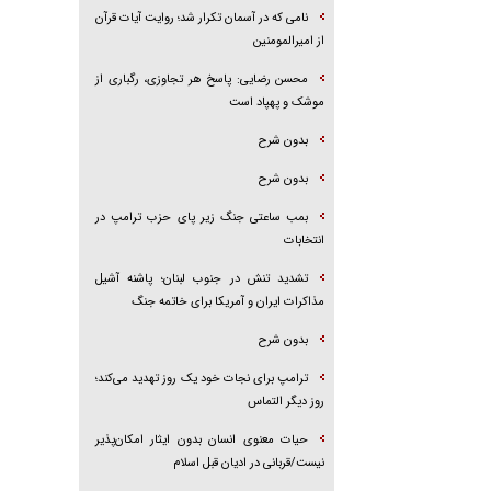
نامی که در آسمان تکرار شد؛ روایت آیات قرآن
از امیرالمومنین
محسن رضایی: پاسخ هر تجاوزی، رگباری از
موشک و پهپاد است
بدون شرح
بدون شرح
بمب ساعتی جنگ زیر پای حزب ترام‍پ در
انتخابات
تشدید تنش در جنوب لبنان؛ پاشنه آشیل
مذاکرات ایران و آمریکا برای خاتمه جنگ
بدون شرح
ترامپ برای نجات خود یک روز تهدید می‌کند؛
روز دیگر التماس
حیات معنوی انسان بدون ایثار امکان‌پذیر
نیست/قربانی در ادیان قبل اسلام