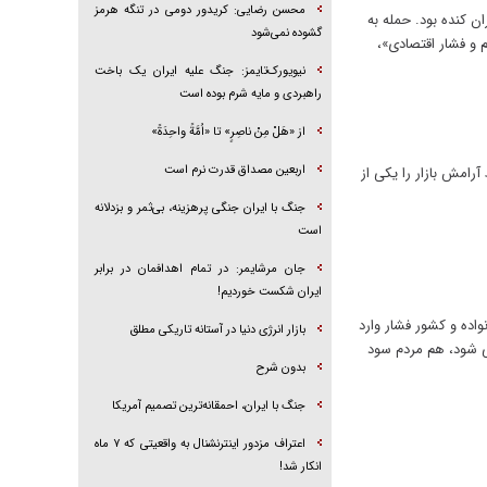
محسن رضایی: کریدور دومی در تنگه هرمز
انده که برای ایران کنده بود. حمله به
گشوده نمی‌شود
 و فشار اقتصادی»،
نیویورک‌تایمز: جنگ علیه ایران یک باخت
راهبردی و مایه شرم بوده است
از «هَلْ مِنْ ناصِرٍ» تا «اُمَّةً واحِدَةً»
اربعین مصداق قدرت نرم است
رامش بازار را یکی از
جنگ با ایران جنگی پرهزینه، بی‌ثمر و بزدلانه
است
جان مرشایمر: در تمام اهدافمان در برابر
ایران شکست خوردیم!
واده و کشور فشار وارد
بازار انرژی دنیا در آستانه تاریکی مطلق
ی شود، هم مردم سود
بدون شرح
جنگ با ایران، احمقانه‌ترین تصمیم آمریکا
اعتراف مزدور اینترنشنال به واقعیتی که ۷ ماه
انکار شد!