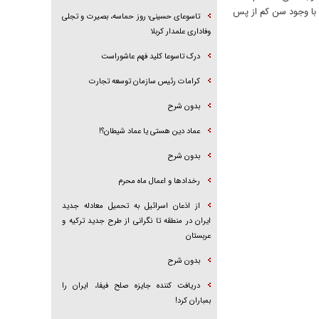
 با وجود سن کم از پس
تاسوعای حسینی؛ روز حماسه، بصیرت و تجلی
وفاداری علمدار کربلا
درک تاسوعا کلید فهم عاشوراست
کرامات رئیس سازمان توسعه تجارت
بدون شرح
عماد دین هستی یا عماد شیطان؟!
بدون شرح
رخداد‌ها و اعمال ماه محرم
از اذعان اسرائیل به تحمیل معادله جدید
ایران در منطقه تا نگرانی از طرح جدید ترکیه و
عربستان
بدون شرح
دریافت کننده جایزه صلح فیفا، ایران را
بمباران کرد!