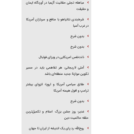
مباهله؛ تجلی حقانیت آل‌عبا در آوردگاه ایمان
و حقیقت
شرط‌بندی نتانیاهو با منافع و سربازان آمریکا
در غرب آسیا
بدون شرح
بدون شرح
ذلت‌نفس امریکایی در ویزای فوتبال
آملی لاریجانی: هر تفاهمی باید در مسیر
تکوین موازنۀ جدید منطقه‌ای باشد
طلاق سیاسی آمریکا و اروپا؛ انزوای بیشتر
ترامپ و افول هیمنه آمریکا
بدون شرح
غدیر؛ روز جشن بزرگ اسلام و تکمیل‌ترین
حلقه حاکمیت دین
روح‌الله؛ رد پای یک اندیشه از ایران تا جهان