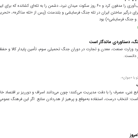
صد روز مقاومت خیابانی، پروژه فروپاشی تاب‌آوری را مدفون کرد و ۶۰ روز سکوت میدان نبرد، دشمن را به تله‌ای کش
برای درگیر ساختن ایران در تله جنگ فرسایشی و بلندمدت (پس از «تله مذاکره»، «تحریم
 و جنگ فرسایشی») بود
جنگ، دستاوردی ماندگار است
رد وزارت صنعت، معدن و تجارت در دوران جنگ تحمیلی سوم، تأمین پایدار کالا و حفظ آ
ر دانست.
و با «جوان»:
ابع غنی، مصرف را با دقت مدیریت می‌کنند؛ چون می‌دانند اسراف و دورریز بر اقتصاد خان
ست: انتخاب درست، استفاده به‌موقع و پرهیز از هدردادن منابع. اگر این فرهنگ عموم
مروز