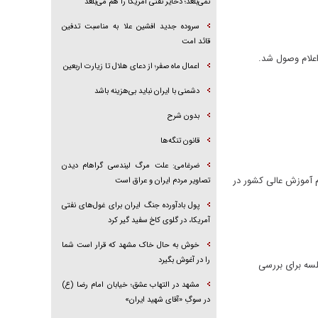
نمی‌بلعد؛ ذخایر نفتی آمریکا را هم می‌بلعد
سروده جدید افشین علا به مناسبت تدفین
قائد امت
اعلام وصول شد.
اعمال ماه صفر؛ از دعای هلال تا زیارت اربعین
دشمنی با ایران نباید بی‌هزینه باشد
بدون شرح
قانون تنگه‌ها
ضرغامی: علت مرگ لیندسی گراهام دیدن
م آموزش عالی کشور در
تصاویر مردم ایران و عراق است
پول بادآورده جنگ ایران برای غول‌های نفتی
آمریکا، در گلوی کاخ سفید گیر کرد
خوش به حال خاک مشهد که قرار است شما
را در آغوش بگیرد
لسه برای بررسی
مشهد در التهاب عشق؛ خیابان امام رضا (ع)
در سوگِ «آقای شهید ایران»