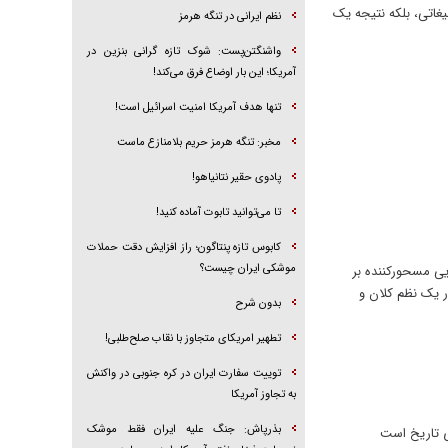
غاتی، بلکه نتیجه یک
نظم ایرانی در تنگه هرمز
واشنگتن‌پست: شوک تازه گرانی بنزین در
آمریکا؛ این بار اوضاع فرق می‌کند!
تنها هدف آمریکا امنیت اسرائیل است!
مخبر: تنگه هرمز حریم بلامنازع ماست
پادوی حقیر نتانیاهو!
تا می‌توانید تابوت آماده کنید!
کابوس تازه پنتاگون؛ راز افزایش دقت حملات
موشکی ایران چیست؟
یی مسحورکننده بر
ر یک نظم کلان و
بدون شرح
تطهیر امریکای متجاوز با نقاب صلح‌طلبی!
توییت سفارت ایران در کره جنوبی در واکنش
به تجاوز آمریکا
بذرپاش: ‏جنگ علیه ایران فقط موشک
ای تاریخ است