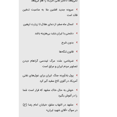
نمی‌بلعد؛ ذخایر نفتی آمریکا را هم می‌بلعد
سروده جدید افشین علا به مناسبت تدفین
قائد امت
اعمال ماه صفر؛ از دعای هلال تا زیارت اربعین
دشمنی با ایران نباید بی‌هزینه باشد
بدون شرح
قانون تنگه‌ها
ضرغامی: علت مرگ لیندسی گراهام دیدن
تصاویر مردم ایران و عراق است
پول بادآورده جنگ ایران برای غول‌های نفتی
آمریکا، در گلوی کاخ سفید گیر کرد
خوش به حال خاک مشهد که قرار است شما
را در آغوش بگیرد
مشهد در التهاب عشق؛ خیابان امام رضا (ع)
در سوگِ «آقای شهید ایران»