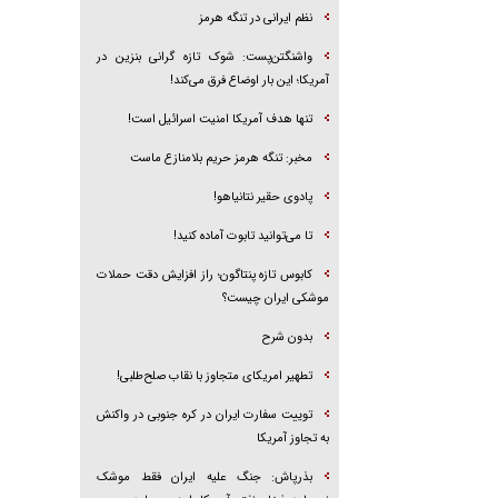
نظم ایرانی در تنگه هرمز
واشنگتن‌پست: شوک تازه گرانی بنزین در
آمریکا؛ این بار اوضاع فرق می‌کند!
تنها هدف آمریکا امنیت اسرائیل است!
مخبر: تنگه هرمز حریم بلامنازع ماست
پادوی حقیر نتانیاهو!
تا می‌توانید تابوت آماده کنید!
کابوس تازه پنتاگون؛ راز افزایش دقت حملات
موشکی ایران چیست؟
بدون شرح
تطهیر امریکای متجاوز با نقاب صلح‌طلبی!
توییت سفارت ایران در کره جنوبی در واکنش
به تجاوز آمریکا
بذرپاش: ‏جنگ علیه ایران فقط موشک