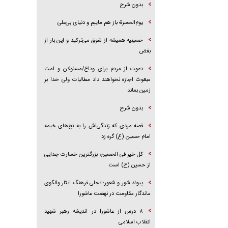
بدون شرح
یوم‌الحسرة؛ باز هم ماییم و دنیای بی‌علی
حسینیه همیشه از شوق می‌ترکید و این بار از
بغض
دعوت از مردم برای وداع/مسئولان و امت
مبعوث اجازه نخواهند داد مطالبات ولی خدا بر
زمین بماند
بدون شرح
قصه مردی که زندگی‌اش را به نخ‌های خیمه
امام حسین (ع) گره زد
کل خیر فی الحسین؛ بزرگترین خسارت جدایی
از حسین (ع) است
پیوند شور و شعور؛ تجلی فرهنگ ایثار والگوی
ماندگار مقاومت در نهضت عاشورا
۸ درس از عاشورا در اندیشه رهبر شهید
انقلاب اسلامی