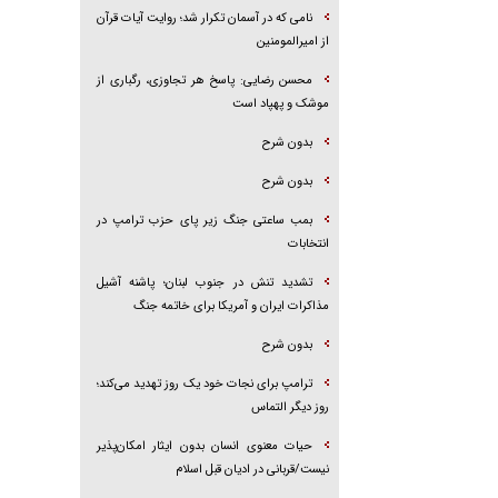
نامی که در آسمان تکرار شد؛ روایت آیات قرآن
از امیرالمومنین
محسن رضایی: پاسخ هر تجاوزی، رگباری از
موشک و پهپاد است
بدون شرح
بدون شرح
بمب ساعتی جنگ زیر پای حزب ترام‍پ در
انتخابات
تشدید تنش در جنوب لبنان؛ پاشنه آشیل
مذاکرات ایران و آمریکا برای خاتمه جنگ
بدون شرح
ترامپ برای نجات خود یک روز تهدید می‌کند؛
روز دیگر التماس
حیات معنوی انسان بدون ایثار امکان‌پذیر
نیست/قربانی در ادیان قبل اسلام