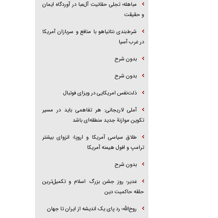
مباهله؛ تجلی حقانیت آل‌عبا در آوردگاه ایمان
و حقیقت
شرط‌بندی نتانیاهو با منافع و سربازان آمریکا
در غرب آسیا
بدون شرح
بدون شرح
ذلت‌نفس امریکایی در ویزای فوتبال
آملی لاریجانی: هر تفاهمی باید در مسیر
تکوین موازنۀ جدید منطقه‌ای باشد
طلاق سیاسی آمریکا و اروپا؛ انزوای بیشتر
ترامپ و افول هیمنه آمریکا
بدون شرح
غدیر؛ روز جشن بزرگ اسلام و تکمیل‌ترین
حلقه حاکمیت دین
روح‌الله؛ رد پای یک اندیشه از ایران تا جهان