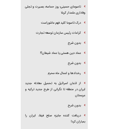
تاسوعای حسینی؛ روز حماسه، بصیرت و تجلی
وفاداری علمدار کربلا
درک تاسوعا کلید فهم عاشوراست
کرامات رئیس سازمان توسعه تجارت
بدون شرح
عماد دین هستی یا عماد شیطان؟!
بدون شرح
رخداد‌ها و اعمال ماه محرم
از اذعان اسرائیل به تحمیل معادله جدید
ایران در منطقه تا نگرانی از طرح جدید ترکیه و
عربستان
بدون شرح
دریافت کننده جایزه صلح فیفا، ایران را
بمباران کرد!