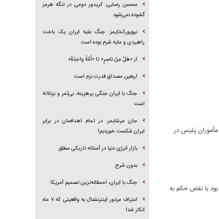
محسن رضایی: کریدور دومی در تنگه هرمز
گشوده نمی‌شود
نیویورک‌تایمز: جنگ علیه ایران یک باخت
راهبردی و مایه شرم بوده است
از «هَلْ مِنْ ناصِرٍ» تا «اُمَّةً واحِدَةً»
اربعین مصداق قدرت نرم است
جنگ با ایران جنگی پرهزینه، بی‌ثمر و بزدلانه
است
جان مرشایمر: در تمام اهدافمان در برابر
 آگاهی قرار گرفت. مأموران پلیس در
ایران شکست خوردیم!
بازار انرژی دنیا در آستانه تاریکی مطلق
بدون شرح
جنگ با ایران، احمقانه‌ترین تصمیم آمریکا
بود با نقض حکم به
اعتراف مزدور اینترنشنال به واقعیتی که ۷ ماه
انکار شد!