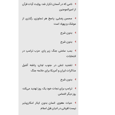
نامی که در آسمان تکرار شد؛ روایت آیات قرآن
از امیرالمومنین
محسن رضایی: پاسخ هر تجاوزی، رگباری از
موشک و پهپاد است
بدون شرح
بدون شرح
بمب ساعتی جنگ زیر پای حزب ترام‍پ در
انتخابات
تشدید تنش در جنوب لبنان؛ پاشنه آشیل
مذاکرات ایران و آمریکا برای خاتمه جنگ
بدون شرح
ترامپ برای نجات خود یک روز تهدید می‌کند؛
روز دیگر التماس
حیات معنوی انسان بدون ایثار امکان‌پذیر
نیست/قربانی در ادیان قبل اسلام