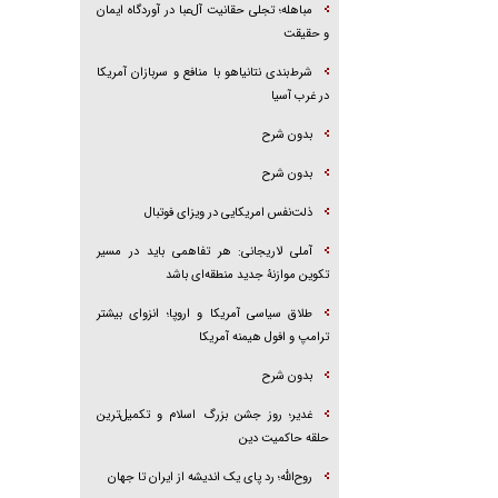
مباهله؛ تجلی حقانیت آل‌عبا در آوردگاه ایمان
و حقیقت
شرط‌بندی نتانیاهو با منافع و سربازان آمریکا
در غرب آسیا
بدون شرح
بدون شرح
ذلت‌نفس امریکایی در ویزای فوتبال
آملی لاریجانی: هر تفاهمی باید در مسیر
تکوین موازنۀ جدید منطقه‌ای باشد
طلاق سیاسی آمریکا و اروپا؛ انزوای بیشتر
ترامپ و افول هیمنه آمریکا
بدون شرح
غدیر؛ روز جشن بزرگ اسلام و تکمیل‌ترین
حلقه حاکمیت دین
روح‌الله؛ رد پای یک اندیشه از ایران تا جهان