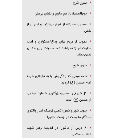
بدون شرح
یوم‌الحسرة؛ باز هم ماییم و دنیای بی‌علی
حسینیه همیشه از شوق می‌ترکید و این بار از
بغض
دعوت از مردم برای وداع/مسئولان و امت
مبعوث اجازه نخواهند داد مطالبات ولی خدا بر
زمین بماند
بدون شرح
قصه مردی که زندگی‌اش را به نخ‌های خیمه
امام حسین (ع) گره زد
کل خیر فی الحسین؛ بزرگترین خسارت جدایی
از حسین (ع) است
پیوند شور و شعور؛ تجلی فرهنگ ایثار والگوی
ماندگار مقاومت در نهضت عاشورا
۸ درس از عاشورا در اندیشه رهبر شهید
انقلاب اسلامی