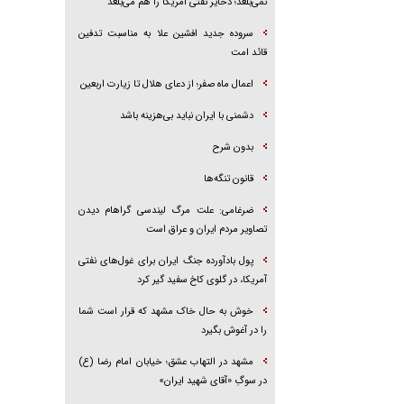
نمی‌بلعد؛ ذخایر نفتی آمریکا را هم می‌بلعد
سروده جدید افشین علا به مناسبت تدفین
قائد امت
اعمال ماه صفر؛ از دعای هلال تا زیارت اربعین
دشمنی با ایران نباید بی‌هزینه باشد
بدون شرح
قانون تنگه‌ها
ضرغامی: علت مرگ لیندسی گراهام دیدن
تصاویر مردم ایران و عراق است
پول بادآورده جنگ ایران برای غول‌های نفتی
آمریکا، در گلوی کاخ سفید گیر کرد
خوش به حال خاک مشهد که قرار است شما
را در آغوش بگیرد
مشهد در التهاب عشق؛ خیابان امام رضا (ع)
در سوگِ «آقای شهید ایران»