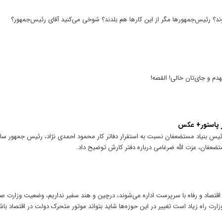
؟ رئیس‌جمهور‌ها مگر از این کار‌ها هم بلدند؟ شوخی می‌کنید آقای رئیس‌جمهور؟
دم و جای‌تان خالی! القصه!
ر پاستور+ عکس
س بنیاد مستضعفان نسبت به استقرار دفاتر کار محمود احمدی نژاد، رئیس جمهور ساب
تضعفان، عزت الله ضرغامی درباره دفتر کارش توضیح داد.
ی اقتصاد و رفاه با سرپرست اداره می‌شوند، درچین و هند سفیر نداریم، وضعیت وز
 وزارت راه زیاد است تغییر در این حوزه‌ها شاید بتواند موتور متحرک دولت در اقتصاد باش