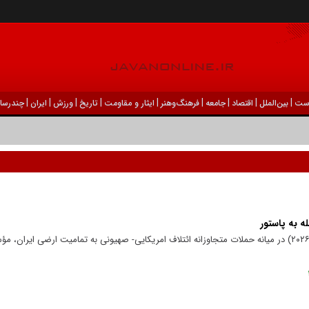
|
|
|
|
|
|
|
|
|
ست
بين‌الملل
اقتصاد
جامعه
فرهنگ‌و‌هنر
ایثار و مقاومت
تاریخ
ورزش
ايران
چندرسان
ه به پاستور
در روز سیزدهم فروردین‌ماه ۱۴۰۵ (۲ آوریل ۲۰۲۶) در میانه حملات متجاوزانه ائتلاف امریکایی- صهیونی به تمامیت ارضی 