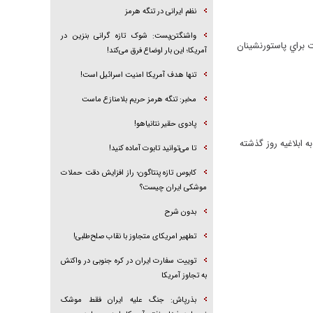
نظم ایرانی در تنگه هرمز
واشنگتن‌پست: شوک تازه گرانی بنزین در
ت براي پاستورنشينان
آمریکا؛ این بار اوضاع فرق می‌کند!
تنها هدف آمریکا امنیت اسرائیل است!
مخبر: تنگه هرمز حریم بلامنازع ماست
پادوی حقیر نتانیاهو!
 ابلاغیه روز گذشته
تا می‌توانید تابوت آماده کنید!
کابوس تازه پنتاگون؛ راز افزایش دقت حملات
موشکی ایران چیست؟
بدون شرح
تطهیر امریکای متجاوز با نقاب صلح‌طلبی!
توییت سفارت ایران در کره جنوبی در واکنش
به تجاوز آمریکا
بذرپاش: ‏جنگ علیه ایران فقط موشک