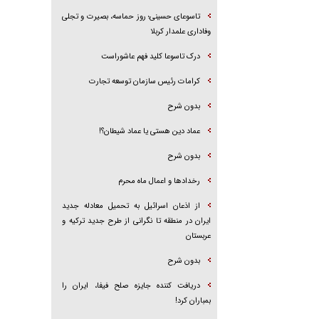
تاسوعای حسینی؛ روز حماسه، بصیرت و تجلی
وفاداری علمدار کربلا
درک تاسوعا کلید فهم عاشوراست
کرامات رئیس سازمان توسعه تجارت
بدون شرح
عماد دین هستی یا عماد شیطان؟!
بدون شرح
رخداد‌ها و اعمال ماه محرم
از اذعان اسرائیل به تحمیل معادله جدید
ایران در منطقه تا نگرانی از طرح جدید ترکیه و
عربستان
بدون شرح
دریافت کننده جایزه صلح فیفا، ایران را
بمباران کرد!