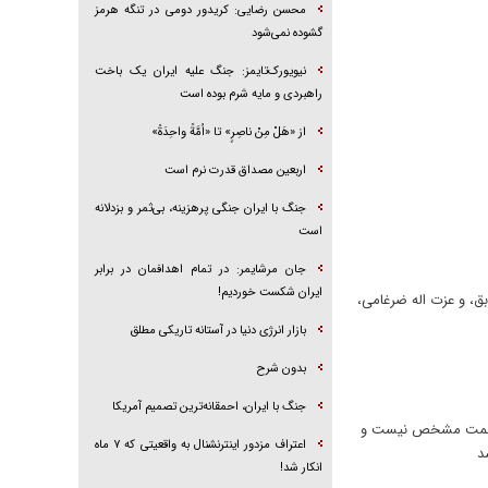
محسن رضایی: کریدور دومی در تنگه هرمز
گشوده نمی‌شود
نیویورک‌تایمز: جنگ علیه ایران یک باخت
راهبردی و مایه شرم بوده است
از «هَلْ مِنْ ناصِرٍ» تا «اُمَّةً واحِدَةً»
اربعین مصداق قدرت نرم است
جنگ با ایران جنگی پرهزینه، بی‌ثمر و بزدلانه
است
جان مرشایمر: در تمام اهدافمان در برابر
ایران شکست خوردیم!
ق، و عزت اله ضرغامی،
بازار انرژی دنیا در آستانه تاریکی مطلق
بدون شرح
جنگ با ایران، احمقانه‌ترین تصمیم آمریکا
ارت صمت مشخص نیست و
اعتراف مزدور اینترنشنال به واقعیتی که ۷ ماه
د
انکار شد!