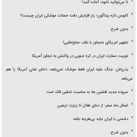
تا می‌توانید تابوت آماده کنید!
کابوس تازه پنتاگون؛ راز افزایش دقت حملات موشکی ایران چیست؟
بدون شرح
تطهیر امریکای متجاوز با نقاب صلح‌طلبی!
توییت سفارت ایران در کره جنوبی در واکنش به تجاوز آمریکا
بذرپاش: ‏جنگ علیه ایران فقط موشک نمی‌بلعد؛ ذخایر نفتی آمریکا را هم
می‌بلعد
سروده جدید افشین علا به مناسبت تدفین قائد امت
اعمال ماه صفر؛ از دعای هلال تا زیارت اربعین
دشمنی با ایران نباید بی‌هزینه باشد
بدون شرح