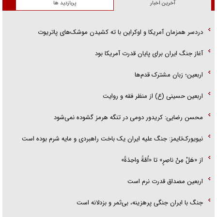
آخرین اخبار
پربازدید ها
دردسر همزمان آمریکا و اوکراین با ته کشیدن موشک‌های پاتریوت
آغاز جنگ ایران برای پایان قدرت آمریکا بود
اربعین؛ زبان مشترک قدم‌ها
اربعین حسینی (ع) از منظر فقه و روایت
محسن رضایی: کریدور دومی در تنگه هرمز گشوده نمی‌شود
نیویورک‌تایمز: جنگ علیه ایران یک باخت راهبردی و مایه شرم بوده است
از «هَلْ مِنْ ناصِرٍ» تا «اُمَّةً واحِدَةً»
اربعین مصداق قدرت نرم است
جنگ با ایران جنگی پرهزینه، بی‌ثمر و بزدلانه است