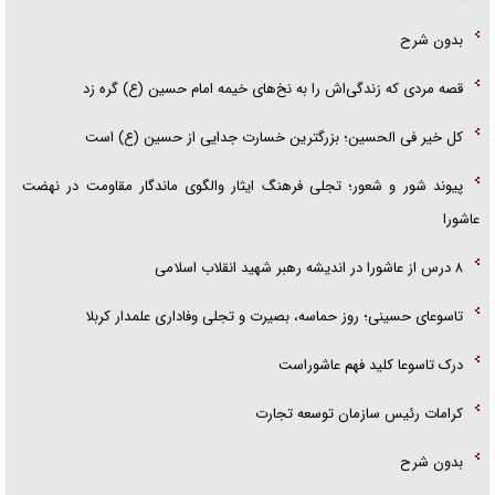
بدون شرح
قصه مردی که زندگی‌اش را به نخ‌های خیمه امام حسین (ع) گره زد
کل خیر فی الحسین؛ بزرگترین خسارت جدایی از حسین (ع) است
پیوند شور و شعور؛ تجلی فرهنگ ایثار والگوی ماندگار مقاومت در نهضت
عاشورا
۸ درس از عاشورا در اندیشه رهبر شهید انقلاب اسلامی
تاسوعای حسینی؛ روز حماسه، بصیرت و تجلی وفاداری علمدار کربلا
درک تاسوعا کلید فهم عاشوراست
کرامات رئیس سازمان توسعه تجارت
بدون شرح