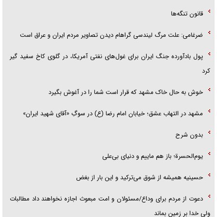
قانون تنگه‌ها
ضرغامی: علت مرگ لیندسی گراهام دیدن تصاویر مردم ایران و عراق است
پول بادآورده جنگ ایران برای غول‌های نفتی آمریکا، در گلوی کاخ سفید گیر
کرد
خوش به حال خاک مشهد که قرار است شما را در آغوش بگیرد
مشهد در التهاب عشق؛ خیابان امام رضا (ع) در سوگِ «آقای شهید ایران»
بدون شرح
یوم‌الحسرة؛ باز هم ماییم و دنیای بی‌علی
حسینیه همیشه از شوق می‌ترکید و این بار از بغض
دعوت از مردم برای وداع/مسئولان و امت مبعوث اجازه نخواهند داد مطالبات
ولی خدا بر زمین بماند