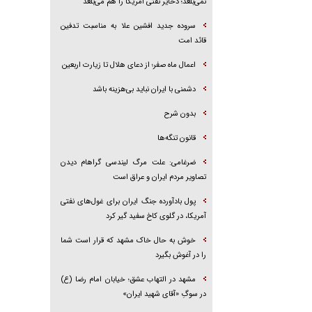
نمی‌بلعد؛ ذخایر نفتی آمریکا را هم می‌بلعد
سروده جدید افشین علا به مناسبت تدفین
قائد امت
اعمال ماه صفر؛ از دعای هلال تا زیارت اربعین
دشمنی با ایران نباید بی‌هزینه باشد
بدون شرح
قانون تنگه‌ها
ضرغامی: علت مرگ لیندسی گراهام دیدن
تصاویر مردم ایران و عراق است
پول بادآورده جنگ ایران برای غول‌های نفتی
آمریکا، در گلوی کاخ سفید گیر کرد
خوش به حال خاک مشهد که قرار است شما
را در آغوش بگیرد
مشهد در التهاب عشق؛ خیابان امام رضا (ع)
در سوگِ «آقای شهید ایران»