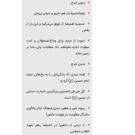
بدون شرح
یوم‌الحسرة؛ باز هم ماییم و دنیای بی‌علی
حسینیه همیشه از شوق می‌ترکید و این بار از
بغض
دعوت از مردم برای وداع/مسئولان و امت
مبعوث اجازه نخواهند داد مطالبات ولی خدا بر
زمین بماند
بدون شرح
قصه مردی که زندگی‌اش را به نخ‌های خیمه
امام حسین (ع) گره زد
کل خیر فی الحسین؛ بزرگترین خسارت جدایی
از حسین (ع) است
پیوند شور و شعور؛ تجلی فرهنگ ایثار والگوی
ماندگار مقاومت در نهضت عاشورا
۸ درس از عاشورا در اندیشه رهبر شهید
انقلاب اسلامی