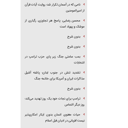
نامی که در آسمان تکرار شد؛ روایت آیات قرآن
از امیرالمومنین
محسن رضایی: پاسخ هر تجاوزی، رگباری از
موشک و پهپاد است
بدون شرح
بدون شرح
بمب ساعتی جنگ زیر پای حزب ترام‍پ در
انتخابات
تشدید تنش در جنوب لبنان؛ پاشنه آشیل
مذاکرات ایران و آمریکا برای خاتمه جنگ
بدون شرح
ترامپ برای نجات خود یک روز تهدید می‌کند؛
روز دیگر التماس
حیات معنوی انسان بدون ایثار امکان‌پذیر
نیست/قربانی در ادیان قبل اسلام