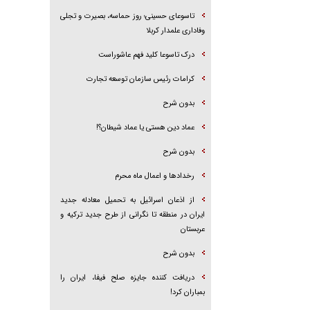
تاسوعای حسینی؛ روز حماسه، بصیرت و تجلی
وفاداری علمدار کربلا
درک تاسوعا کلید فهم عاشوراست
کرامات رئیس سازمان توسعه تجارت
بدون شرح
عماد دین هستی یا عماد شیطان؟!
بدون شرح
رخداد‌ها و اعمال ماه محرم
از اذعان اسرائیل به تحمیل معادله جدید
ایران در منطقه تا نگرانی از طرح جدید ترکیه و
عربستان
بدون شرح
دریافت کننده جایزه صلح فیفا، ایران را
بمباران کرد!