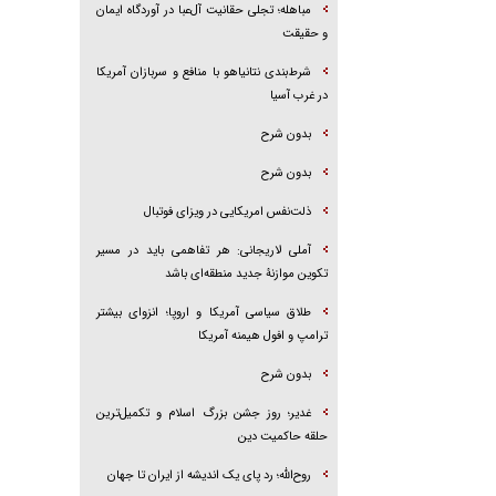
مباهله؛ تجلی حقانیت آل‌عبا در آوردگاه ایمان
و حقیقت
شرط‌بندی نتانیاهو با منافع و سربازان آمریکا
در غرب آسیا
بدون شرح
بدون شرح
ذلت‌نفس امریکایی در ویزای فوتبال
آملی لاریجانی: هر تفاهمی باید در مسیر
تکوین موازنۀ جدید منطقه‌ای باشد
طلاق سیاسی آمریکا و اروپا؛ انزوای بیشتر
ترامپ و افول هیمنه آمریکا
بدون شرح
غدیر؛ روز جشن بزرگ اسلام و تکمیل‌ترین
حلقه حاکمیت دین
روح‌الله؛ رد پای یک اندیشه از ایران تا جهان