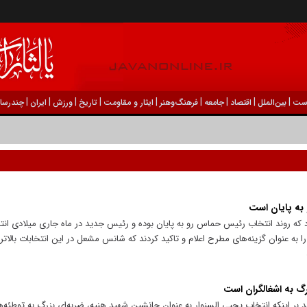
|
|
|
|
|
|
|
|
|
ست
بين‌الملل
اقتصاد
جامعه
فرهنگ‌و‌هنر
ایثار و مقاومت
تاریخ
ورزش
ايران
چندرسان
 به پایان است
د که روند انتخاب رئیس حماس رو به پایان بوده و رئیس جدید در ماه جاری میلادی ان
 به عنوان گزینه‌های مطرح اعلام و تاکید کردند که شانس مشعل در این انتخابات بالات
رگ به اشغالگران است
بر اینکه انتخاب یحیی السنوار به عنوان جانشین شهید هنیه، ضربه‌ای بزرگ به توطئه