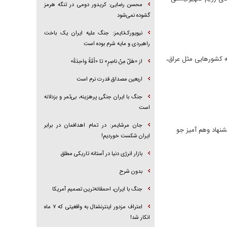
محسن رضایی: کریدور دومی در تنگه هرمز
گشوده نمی‌شود
نیویورک‌تایمز: جنگ علیه ایران یک باخت
راهبردی و مایه شرم بوده است
 کشور‌هایی مثل عراق،
از «هَلْ مِنْ ناصِرٍ» تا «اُمَّةً واحِدَةً»
اربعین مصداق قدرت نرم است
جنگ با ایران جنگی پرهزینه، بی‌ثمر و بزدلانه
است
جان مرشایمر: در تمام اهدافمان در برابر
نهاد وهم آمیز جو
ایران شکست خوردیم!
بازار انرژی دنیا در آستانه تاریکی مطلق
بدون شرح
جنگ با ایران، احمقانه‌ترین تصمیم آمریکا
اعتراف مزدور اینترنشنال به واقعیتی که ۷ ماه
انکار شد!