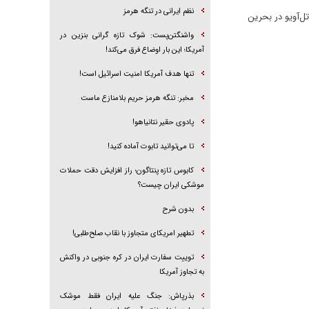
نظم ایرانی در تنگه هرمز
ل‌آویو در بحرین
واشنگتن‌پست: شوک تازه گرانی بنزین در
آمریکا؛ این بار اوضاع فرق می‌کند!
تنها هدف آمریکا امنیت اسرائیل است!
مخبر: تنگه هرمز حریم بلامنازع ماست
پادوی حقیر نتانیاهو!
تا می‌توانید تابوت آماده کنید!
کابوس تازه پنتاگون؛ راز افزایش دقت حملات
موشکی ایران چیست؟
بدون شرح
تطهیر امریکای متجاوز با نقاب صلح‌طلبی!
توییت سفارت ایران در کره جنوبی در واکنش
به تجاوز آمریکا
بذرپاش: ‏جنگ علیه ایران فقط موشک