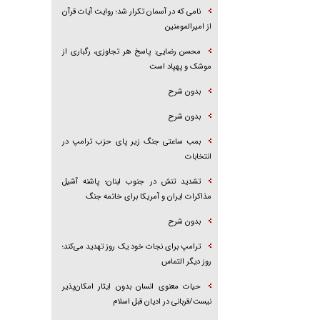
نامی که در آسمان تکرار شد؛ روایت آیات قرآن
از امیرالمومنین
محسن رضایی: پاسخ هر تجاوزی، رگباری از
موشک و پهپاد است
بدون شرح
بدون شرح
بمب ساعتی جنگ زیر پای حزب ترام‍پ در
انتخابات
تشدید تنش در جنوب لبنان؛ پاشنه آشیل
مذاکرات ایران و آمریکا برای خاتمه جنگ
بدون شرح
ترامپ برای نجات خود یک روز تهدید می‌کند؛
روز دیگر التماس
حیات معنوی انسان بدون ایثار امکان‌پذیر
نیست/قربانی در ادیان قبل اسلام