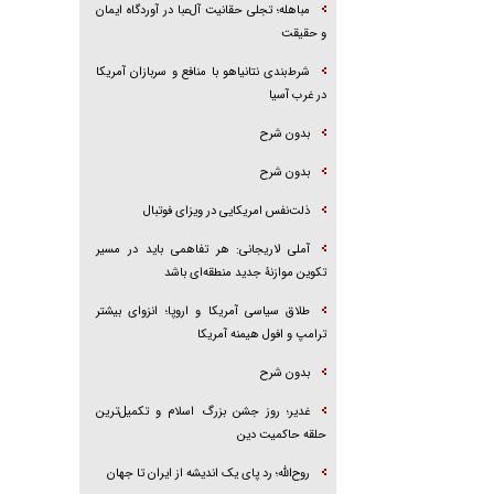
مباهله؛ تجلی حقانیت آل‌عبا در آوردگاه ایمان
و حقیقت
شرط‌بندی نتانیاهو با منافع و سربازان آمریکا
در غرب آسیا
بدون شرح
بدون شرح
ذلت‌نفس امریکایی در ویزای فوتبال
آملی لاریجانی: هر تفاهمی باید در مسیر
تکوین موازنۀ جدید منطقه‌ای باشد
طلاق سیاسی آمریکا و اروپا؛ انزوای بیشتر
ترامپ و افول هیمنه آمریکا
بدون شرح
غدیر؛ روز جشن بزرگ اسلام و تکمیل‌ترین
حلقه حاکمیت دین
روح‌الله؛ رد پای یک اندیشه از ایران تا جهان