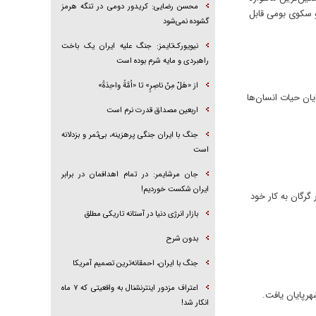
محسن رضایی: کریدور دومی در تنگه هرمز
ان ثبت تصاویر با دقت ۳ متر را فراهم می‌کند و سکوی بومی قابل
گشوده نمی‌شود
نیویورک‌تایمز: جنگ علیه ایران یک باخت
راهبردی و مایه شرم بوده است
از «هَلْ مِنْ ناصِرٍ» تا «اُمَّةً واحِدَةً»
یان حیات انسان‌ها
اربعین مصداق قدرت نرم است
جنگ با ایران جنگی پرهزینه، بی‌ثمر و بزدلانه
است
جان مرشایمر: در تمام اهدافمان در برابر
ایران شکست خوردیم!
وران کشتی در گرگان به کار خود
بازار انرژی دنیا در آستانه تاریکی مطلق
بدون شرح
جنگ با ایران، احمقانه‌ترین تصمیم آمریکا
اعتراف مزدور اینترنشنال به واقعیتی که ۷ ماه
هرپایان یافت.
انکار شد!