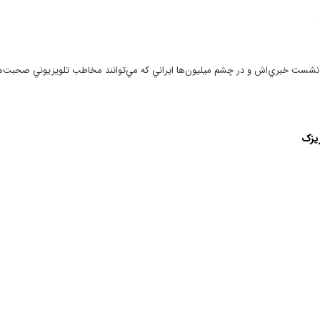
نشست خبري‌اش و در چشم ميليون‌ها ايراني كه مي‌توانند مخاطب تلويزيوني صحبت‌ه
یزک