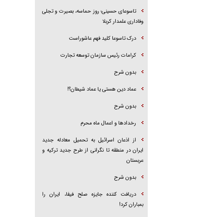
تاسوعای حسینی؛ روز حماسه، بصیرت و تجلی
وفاداری علمدار کربلا
درک تاسوعا کلید فهم عاشوراست
کرامات رئیس سازمان توسعه تجارت
بدون شرح
عماد دین هستی یا عماد شیطان؟!
بدون شرح
رخداد‌ها و اعمال ماه محرم
از اذعان اسرائیل به تحمیل معادله جدید
ایران در منطقه تا نگرانی از طرح جدید ترکیه و
عربستان
بدون شرح
دریافت کننده جایزه صلح فیفا، ایران را
بمباران کرد!