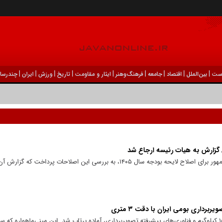
|
|
|
|
|
|
|
|
|
ست
بين‌الملل
اقتصاد
جامعه
فرهنگ‌و‌هنر
ایثار و مقاومت
تاریخ
ورزش
ايران
چندرسان
 گزارش به هیات رئیسه ارجاع شد
کمیسیون تلفیق پس از درخواست رئیس‌جمهور برای اصلاح لایحه بودجه سال ۱۴۰۵، به بررسی این اص
ماهواره بومی «پایا» یا «طلوع ۳» با جرم ۱۵۰ کیلوگرم و فناوری‌های پیشرفته تصویربرداری، آماده پرتاب شد. این مینی‌ماهوا