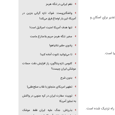
نظم ایرانی در تنگه هرمز
واشنگتن‌پست: شوک تازه گرانی بنزین در
دیر برای اسکان و
آمریکا؛ این بار اوضاع فرق می‌کند!
تنها هدف آمریکا امنیت اسرائیل است!
مخبر: تنگه هرمز حریم بلامنازع ماست
پادوی حقیر نتانیاهو!
یا است.
تا می‌توانید تابوت آماده کنید!
کابوس تازه پنتاگون؛ راز افزایش دقت حملات
موشکی ایران چیست؟
بدون شرح
تطهیر امریکای متجاوز با نقاب صلح‌طلبی!
توییت سفارت ایران در کره جنوبی در واکنش
به تجاوز آمریکا
 راه نزدیک شده است.
بذرپاش: ‏جنگ علیه ایران فقط موشک