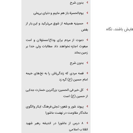
بدون شرح
یوم‌الحسرة؛ باز هم ماییم و دنیای بی‌علی
حسینیه همیشه از شوق می‌ترکید و این بار از
ايش باشند، نگاه
بغض
دعوت از مردم برای وداع/مسئولان و امت
مبعوث اجازه نخواهند داد مطالبات ولی خدا بر
زمین بماند
بدون شرح
قصه مردی که زندگی‌اش را به نخ‌های خیمه
امام حسین (ع) گره زد
کل خیر فی الحسین؛ بزرگترین خسارت جدایی
از حسین (ع) است
پیوند شور و شعور؛ تجلی فرهنگ ایثار والگوی
ماندگار مقاومت در نهضت عاشورا
۸ درس از عاشورا در اندیشه رهبر شهید
انقلاب اسلامی