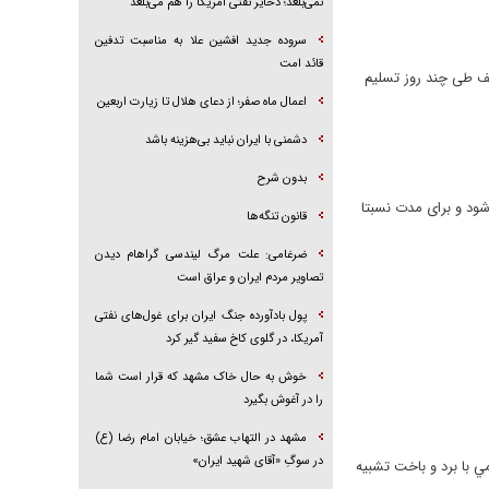
نمی‌بلعد؛ ذخایر نفتی آمریکا را هم می‌بلعد
سروده جدید افشین علا به مناسبت تدفین
قائد امت
یف طی چند روز تسلیم
اعمال ماه صفر؛ از دعای هلال تا زیارت اربعین
دشمنی با ایران نباید بی‌هزینه باشد
بدون شرح
ود و برای مدت نسبتا
قانون تنگه‌ها
ضرغامی: علت مرگ لیندسی گراهام دیدن
تصاویر مردم ایران و عراق است
پول بادآورده جنگ ایران برای غول‌های نفتی
آمریکا، در گلوی کاخ سفید گیر کرد
خوش به حال خاک مشهد که قرار است شما
را در آغوش بگیرد
مشهد در التهاب عشق؛ خیابان امام رضا (ع)
در سوگِ «آقای شهید ایران»
مي با برد و باخت تشبيه