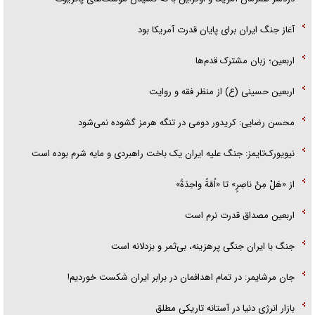
آغاز جنگ ایران برای پایان قدرت آمریکا بود
اربعین؛ زبان مشترک قدم‌ها
اربعین حسینی (ع) از منظر فقه و روایت
محسن رضایی: کریدور دومی در تنگه هرمز گشوده نمی‌شود
نیویورک‌تایمز: جنگ علیه ایران یک باخت راهبردی و مایه شرم بوده است
از «هَلْ مِنْ ناصِرٍ» تا «اُمَّةً واحِدَةً»
اربعین مصداق قدرت نرم است
جنگ با ایران جنگی پرهزینه، بی‌ثمر و بزدلانه است
جان مرشایمر: در تمام اهدافمان در برابر ایران شکست خوردیم!
بازار انرژی دنیا در آستانه تاریکی مطلق