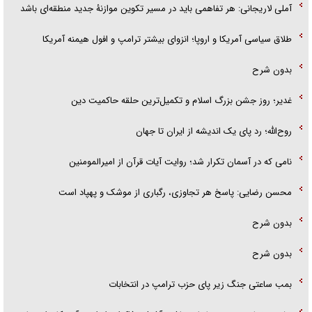
آملی لاریجانی: هر تفاهمی باید در مسیر تکوین موازنۀ جدید منطقه‌ای باشد
طلاق سیاسی آمریکا و اروپا؛ انزوای بیشتر ترامپ و افول هیمنه آمریکا
بدون شرح
غدیر؛ روز جشن بزرگ اسلام و تکمیل‌ترین حلقه حاکمیت دین
روح‌الله؛ رد پای یک اندیشه از ایران تا جهان
نامی که در آسمان تکرار شد؛ روایت آیات قرآن از امیرالمومنین
محسن رضایی: پاسخ هر تجاوزی، رگباری از موشک و پهپاد است
بدون شرح
بدون شرح
بمب ساعتی جنگ زیر پای حزب ترام‍پ در انتخابات