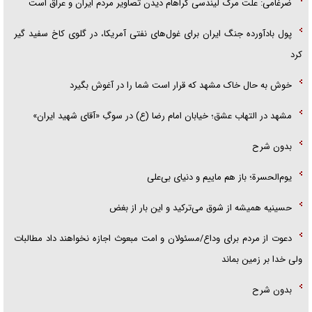
ضرغامی: علت مرگ لیندسی گراهام دیدن تصاویر مردم ایران و عراق است
پول بادآورده جنگ ایران برای غول‌های نفتی آمریکا، در گلوی کاخ سفید گیر
کرد
خوش به حال خاک مشهد که قرار است شما را در آغوش بگیرد
مشهد در التهاب عشق؛ خیابان امام رضا (ع) در سوگِ «آقای شهید ایران»
بدون شرح
یوم‌الحسرة؛ باز هم ماییم و دنیای بی‌علی
حسینیه همیشه از شوق می‌ترکید و این بار از بغض
دعوت از مردم برای وداع/مسئولان و امت مبعوث اجازه نخواهند داد مطالبات
ولی خدا بر زمین بماند
بدون شرح