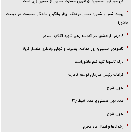
کل خیر فی الحسین؛ بزرگترین خسارت جدایی از حسین (ع) است
پیوند شور و شعور؛ تجلی فرهنگ ایثار والگوی ماندگار مقاومت در نهضت
عاشورا
۸ درس از عاشورا در اندیشه رهبر شهید انقلاب اسلامی
تاسوعای حسینی؛ روز حماسه، بصیرت و تجلی وفاداری علمدار کربلا
درک تاسوعا کلید فهم عاشوراست
کرامات رئیس سازمان توسعه تجارت
بدون شرح
عماد دین هستی یا عماد شیطان؟!
بدون شرح
رخداد‌ها و اعمال ماه محرم