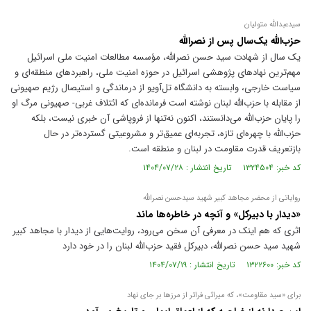
سیدعبدالله متولیان
حزب‌الله یک‌سال پس از نصرالله
یک سال از شهادت سید حسن نصرالله، مؤسسه مطالعات امنیت ملی اسرائیل
مهم‌ترین نهاد‌های پژوهشی اسرائیل در حوزه امنیت ملی، راهبرد‌های منطقه‌ای و
سیاست خارجی، وابسته به دانشگاه تل‌آویو از درماندگی و استیصال رژیم صهیونی
از مقابله با حزب‌الله لبنان نوشته است فرمانده‌ای که ائتلاف غربی- صهیونی مرگ او
را پایان حزب‌الله می‌دانستند، اکنون نه‌تنها از فروپاشی آن خبری نیست، بلکه
حزب‌الله با چهره‌ای تازه، تجربه‌ای عمیق‌تر و مشروعیتی گسترده‌تر در حال
بازتعریف قدرت مقاومت در لبنان و منطقه است.
کد خبر: ۱۳۲۴۵۰۴ تاریخ انتشار : ۱۴۰۴/۰۷/۲۸
روایاتی از محضر مجاهد کبیر شهید سیدحسن نصرالله
«دیدار با دبیرکل» و آنچه در خاطره‌ها ماند
اثری که هم اینک در معرفی آن سخن می‌رود، روایت‌هایی از دیدار با مجاهد کبیر
شهید سید حسن نصرالله، دبیرکل فقید حزب‌الله لبنان را در خود دارد
کد خبر: ۱۳۲۲۶۰۰ تاریخ انتشار : ۱۴۰۴/۰۷/۱۹
برای «سید مقاومت»، که میراثی فراتر از مرز‌ها بر جای نهاد