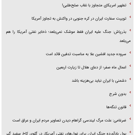
تطهیر امریکای متجاوز با نقاب صلح‌طلبی!
توییت سفارت ایران در کره جنوبی در واکنش به تجاوز آمریکا
بذرپاش: ‏جنگ علیه ایران فقط موشک نمی‌بلعد؛ ذخایر نفتی آمریکا را هم
می‌بلعد
سروده جدید افشین علا به مناسبت تدفین قائد امت
اعمال ماه صفر؛ از دعای هلال تا زیارت اربعین
دشمنی با ایران نباید بی‌هزینه باشد
بدون شرح
قانون تنگه‌ها
ضرغامی: علت مرگ لیندسی گراهام دیدن تصاویر مردم ایران و عراق است
پول بادآورده جنگ ایران برای غول‌های نفتی آمریکا، در گلوی کاخ سفید گیر