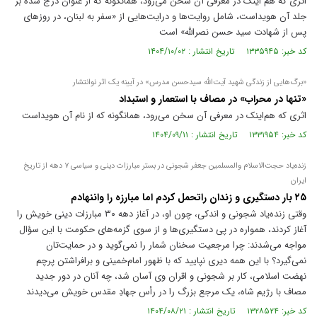
اثری که هم اینک در معرفی آن سخن می‌رود، همانگونه که از عنوان درج شده بر
جلد آن هویداست، شامل روایت‌ها و درایت‌هایی از «سفر به لبنان، در روز‌های
پس از شهادت سید حسن نصرالله» است
کد خبر: ۱۳۳۵۹۴۵ تاریخ انتشار : ۱۴۰۴/۱۰/۰۲
«برگ‌هایی از زندگی شهید آیت‌الله سیدحسن مدرس» در آیینه یک اثر نوانتشار
«تنها در محراب» در مصاف با استعمار و استبداد
اثری که هم‌اینک در معرفی آن سخن می‌رود، همانگونه که از نام آن هویداست
کد خبر: ۱۳۳۱۹۵۴ تاریخ انتشار : ۱۴۰۴/۰۹/۱۱
زنده‌یاد حجت‌الاسلام والمسلمین جعفر شجونی در بستر مبارزات دینی و سیاسی ۷ دهه از تاریخ
ایران
۲۵ بار دستگیری و زندان راتحمل کردم اما مبارزه را واننهادم
وقتی زنده‌یاد شجونی و اندکی، چون او، در آغاز دهه ۳۰ مبارزات دینی خویش را
آغاز کردند، همواره در پی دستگیری‌ها و از سوی گزمه‌های حکومت با این سؤال
مواجه می‌شدند: چرا مرجعیت سخنان شمار را نمی‌گوید و در حمایت‌تان
نمی‌گیرد؟ با این همه دیری نپایید که با ظهور امام‌خمینی و برافراشتن پرچم
نهضت اسلامی، کار بر شجونی و اقران وی آسان شد، چه آنان در دور جدید
مصاف با رژیم شاه، یک مرجع بزرگ را در رأس جهادِ مقدس خویش می‌دیدند
کد خبر: ۱۳۲۸۵۲۴ تاریخ انتشار : ۱۴۰۴/۰۸/۲۱