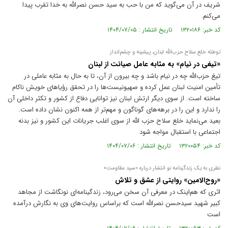
شریف در آن می‌گوید که من با حب به سید حسن نصرالله به خدا تقرب پیدا
می‌کنم.
کد خبر: ۱۳۲۰۱۸۶ تاریخ انتشار : ۱۴۰۴/۰۷/۰۵
توطئه خلع سلاح حزب‌الله لبنان، پیشینه و چشم‌انداز
«تیغی در نیام» به مثابه عامل صیانت از لبنان
تیغ حزب‌الله چه در نیام باشد و چه بیرون از آن، تا به حال به مثابه عاملی در
تأمین امنیت لبنان عمل کرده و صهیونیست‌ها را در تحقق رؤیا‌های خویش ناکام
ساخته است. از سوی دیگر ارتش لبنان نیز توانایی دفاع از کشور و تکثر داخلی آن
را ندارد و این را در برهه‌های گوناگون و مهم‌تر از همه اکنون نشان داده است.
بعید می‌نماید خلع سلاح حزب الله از سوی اغلب جریانات این کشور و نیز بدنه
اجتماعی با استقبال مواجه شود
کد خبر: ۱۳۲۰۰۵۴ تاریخ انتشار : ۱۴۰۴/۰۷/۰۶
نظری به یک زندگینامه نو انتشار درباره «سید مقاومت»
«روح‌الامین» روایتی از عشق و تلاش
اثری که هم‌اینک در معرفی آن سخن می‌رود، زندگینامه‌ای نونگاشت از مجاهد
کبیر شهید سیدحسن نصرالله است که براساس روایت‌های وی به نگارش درآمده
است