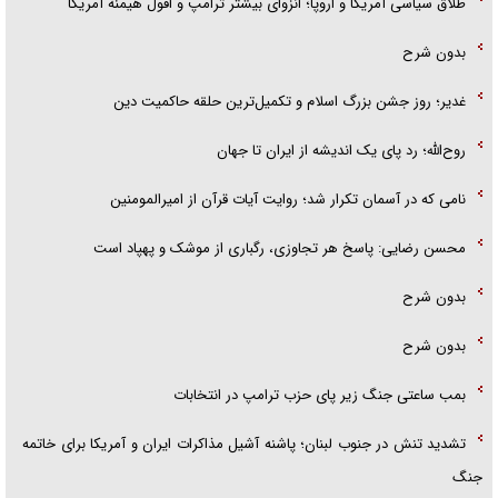
طلاق سیاسی آمریکا و اروپا؛ انزوای بیشتر ترامپ و افول هیمنه آمریکا
بدون شرح
غدیر؛ روز جشن بزرگ اسلام و تکمیل‌ترین حلقه حاکمیت دین
روح‌الله؛ رد پای یک اندیشه از ایران تا جهان
نامی که در آسمان تکرار شد؛ روایت آیات قرآن از امیرالمومنین
محسن رضایی: پاسخ هر تجاوزی، رگباری از موشک و پهپاد است
بدون شرح
بدون شرح
بمب ساعتی جنگ زیر پای حزب ترام‍پ در انتخابات
تشدید تنش در جنوب لبنان؛ پاشنه آشیل مذاکرات ایران و آمریکا برای خاتمه
جنگ