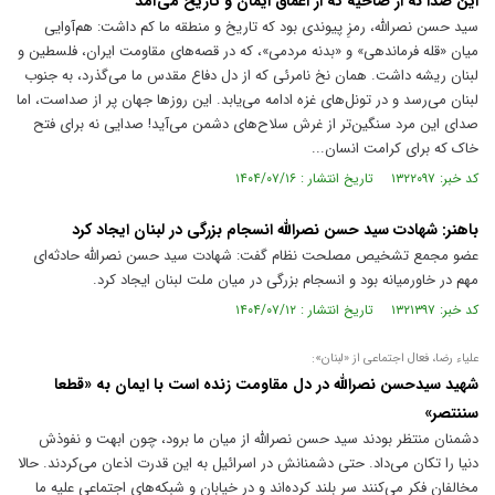
این صدا نه از ضاحیه که از اعماق ایمان و تاریخ می‌آمد
سید حسن نصرالله، رمزِ پیوندی بود که تاریخ و منطقه ما کم داشت: هم‌آوایی
میان «قله فرماندهی» و «بدنه مردمی»، که در قصه‌های مقاومت ایران، فلسطین و
لبنان ریشه داشت. همان نخ نامرئی که از دل دفاع مقدس ما می‌گذرد، به جنوب
لبنان می‌رسد و در تونل‌های غزه ادامه می‌یابد. این روز‌ها جهان پر از صداست، اما
صدای این مرد سنگین‌تر از غرش سلاح‌های دشمن می‌آید! صدایی نه برای فتح
خاک که برای کرامت انسان...
کد خبر: ۱۳۲۲۰۹۷ تاریخ انتشار : ۱۴۰۴/۰۷/۱۶
باهنر: شهادت سید حسن نصرالله انسجام بزرگی در لبنان ایجاد کرد
عضو مجمع تشخیص مصلحت نظام گفت: شهادت سید حسن نصرالله حادثه‌ای
مهم در خاورمیانه بود و انسجام بزرگی در میان ملت لبنان ایجاد کرد.
کد خبر: ۱۳۲۱۳۹۷ تاریخ انتشار : ۱۴۰۴/۰۷/۱۲
علیاء رضا، فعال اجتماعی از «لبنان»:
شهید سیدحسن نصرالله در دل مقاومت زنده است با ایمان به «قطعا
سننتصر»
دشمنان منتظر بودند سید حسن نصرالله از میان ما برود، چون ابهت و نفوذش
دنیا را تکان می‌داد. حتی دشمنانش در اسرائیل به این قدرت اذعان می‌کردند. حالا
مخالفان فکر می‌کنند سر بلند کرده‌اند و در خیابان و شبکه‌های اجتماعی علیه ما