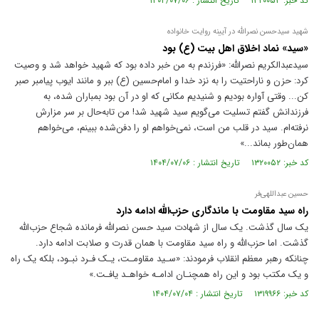
کد خبر: ۱۳۲۰۰۵۳ تاریخ انتشار : ۱۴۰۴/۰۷/۰۶
شهید سیدحسن نصرالله در آیینه روایت خانواده
«سید» نماد اخلاق اهل بیت (ع) بود
سیدعبدالکریم نصرالله: «فرزندم به من خبر داده بود که شهید خواهد شد و وصیت
کرد: حزن و ناراحتیت را به نزد خدا و امام‌حسین (ع) ببر و مانند ایوب پیامبر صبر
کن... وقتی آواره بودیم و شنیدیم مکانی که او در آن بود بمباران شده، به
فرزندانش گفتم تسلیت می‌گویم سید شهید شد! من تابه‌حال بر سر مزارش
نرفته‌ام. سید در قلب من است، نمی‌خواهم او را دفن‌شده ببینم، می‌خواهم
همان‌طور بماند...»
کد خبر: ۱۳۲۰۰۵۲ تاریخ انتشار : ۱۴۰۴/۰۷/۰۶
حسین عبداللهی‌فر
راه سید مقاومت با ماندگاری حزب‌الله ادامه دارد
یک سال گذشت. یک سال از شهادت سید حسن نصرالله فرمانده شجاع حزب‌الله
گذشت. اما حزب‌الله و راه سید مقاومت با همان قدرت و صلابت ادامه دارد.
چنانکه رهبر معظم انقلاب فرمودند: «سـید مقاومـت، یـک فـرد نبـود، بلکه یک راه
و یک مکتب بود و این راه همچنـان ادامـه خواهـد یافـت.»
کد خبر: ۱۳۱۹۹۶۶ تاریخ انتشار : ۱۴۰۴/۰۷/۰۴