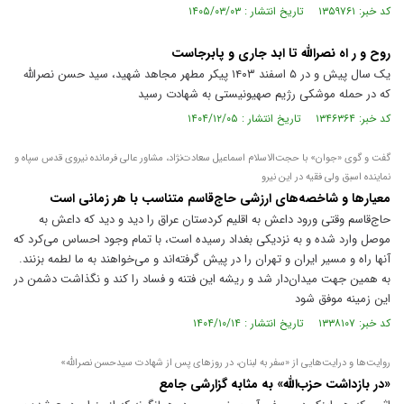
کد خبر: ۱۳۵۹۷۶۱ تاریخ انتشار : ۱۴۰۵/۰۳/۰۳
روح و ر اه نصرالله تا ابد جاری و پابرجاست
یک سال پیش و در ۵ اسفند ۱۴۰۳ پیکر مطهر مجاهد شهید، سید حسن نصرالله
که در حمله موشکی رژیم صهیونیستی به شهادت رسید
کد خبر: ۱۳۴۶۳۶۴ تاریخ انتشار : ۱۴۰۴/۱۲/۰۵
گفت و گوی «جوان» با حجت‌الاسلام اسماعیل سعادت‌نژاد، مشاور عالی فرمانده نیروی قدس سپاه و
نماینده اسبق ولی فقیه در این نیرو
معیار‌ها و شاخصه‌های ارزشی حاج‌قاسم متناسب با هر زمانی است
حاج‌قاسم وقتی ورود داعش به اقلیم کردستان عراق را دید و دید که داعش به
موصل وارد شده و به نزدیکی بغداد رسیده است، با تمام وجود احساس می‌کرد که
آنها راه و مسیر ایران و تهران را در پیش گرفته‌اند و می‌خواهند به ما لطمه بزنند.
به همین جهت میدان‌دار شد و ریشه این فتنه و فساد را کند و نگذاشت دشمن در
این زمینه موفق شود
کد خبر: ۱۳۳۸۱۰۷ تاریخ انتشار : ۱۴۰۴/۱۰/۱۴
روایت‌ها و درایت‌هایی از «سفر به لبنان، در روز‌های پس از شهادت سیدحسن نصرالله»
«در بازداشت حزب‌الله» به مثابه گزارشی جامع