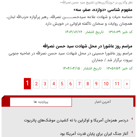
نظر و‌گذری بر «روزنگاری‌های تشییع سید حسن نصرالله»
مفهوم شناسی «دوازده، صفر، سه»
حماسه حیات و شهادت علامه سید‌حســـــن نصرالله، رهبر پرآوازه حزب‌الله لبنان،
همچنان روایات و سخنان ناگفته فراوانی در خویش دارد
کد خبر: ۱۳۱۸۰۳۹ تاریخ انتشار : ۱۴۰۴/۰۶/۲۶
مراسم روز عاشورا در محل شهادت سید حسن نصرالله
مراسم روز عاشورا حسینی در محل شهادت سید حسن نصرالله در ضاحیه جنوبی
بیروت برگزار شد./ جماران
کد خبر: ۱۳۰۵۸۵۴ تاریخ انتشار : ۱۴۰۴/۰۴/۱۵
1
2
3
4
5
6
7
8
9
10
11
>
آخرین اخبار
پربازدید ها
دردسر همزمان آمریکا و اوکراین با ته کشیدن موشک‌های پاتریوت
آغاز جنگ ایران برای پایان قدرت آمریکا بود