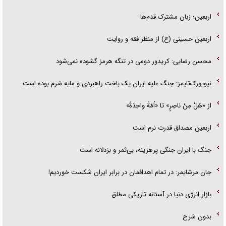
اربعین؛ زبان مشترک قدم‌ها
اربعین حسینی (ع) از منظر فقه و روایت
محسن رضایی: کریدور دومی در تنگه هرمز گشوده نمی‌شود
نیویورک‌تایمز: جنگ علیه ایران یک باخت راهبردی و مایه شرم بوده است
از «هَلْ مِنْ ناصِرٍ» تا «اُمَّةً واحِدَةً»
اربعین مصداق قدرت نرم است
جنگ با ایران جنگی پرهزینه، بی‌ثمر و بزدلانه است
جان مرشایمر: در تمام اهدافمان در برابر ایران شکست خوردیم!
بازار انرژی دنیا در آستانه تاریکی مطلق
بدون شرح