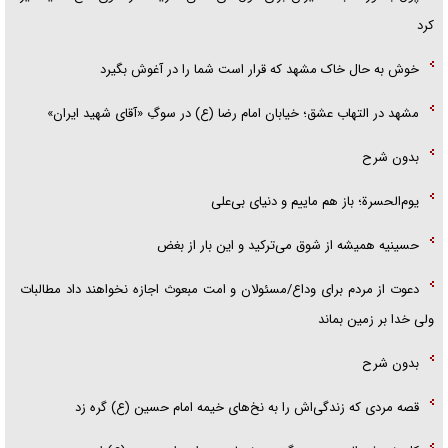
کرد
خوش به حال خاک مشهد که قرار است شما را در آغوش بگیرد
مشهد در التهاب عشق؛ خیابان امام رضا (ع) در سوگِ «آقای شهید ایران»
بدون شرح
یوم‌الحسرة؛ باز هم ماییم و دنیای بی‌علی
حسینیه همیشه از شوق می‌ترکید و این بار از بغض
دعوت از مردم برای وداع/مسئولان و امت مبعوث اجازه نخواهند داد مطالبات
ولی خدا بر زمین بماند
بدون شرح
قصه مردی که زندگی‌اش را به نخ‌های خیمه امام حسین (ع) گره زد