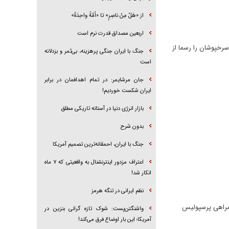
از «هَلْ مِنْ ناصِرٍ» تا «اُمَّةً واحِدَةً»
اربعین مصداق قدرت نرم است
سرخپوشان را رسما از
جنگ با ایران جنگی پرهزینه، بی‌ثمر و بزدلانه
است
جان مرشایمر: در تمام اهدافمان در برابر
ایران شکست خوردیم!
بازار انرژی دنیا در آستانه تاریکی مطلق
بدون شرح
جنگ با ایران، احمقانه‌ترین تصمیم آمریکا
اعتراف مزدور اینترنشنال به واقعیتی که ۷ ماه
انکار شد!
نظم ایرانی در تنگه هرمز
همراهی پرسپولیس
واشنگتن‌پست: شوک تازه گرانی بنزین در
آمریکا؛ این بار اوضاع فرق می‌کند!