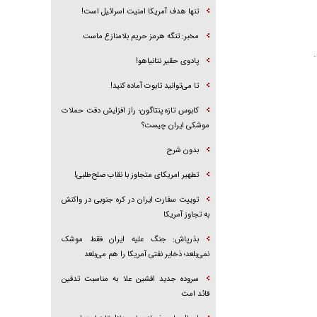
تنها هدف آمریکا امنیت اسرائیل است!
مخبر: تنگه هرمز حریم بلامنازع ماست
پادوی حقیر نتانیاهو!
تا می‌توانید تابوت آماده کنید!
کابوس تازه پنتاگون؛ راز افزایش دقت حملات
موشکی ایران چیست؟
بدون شرح
تطهیر امریکای متجاوز با نقاب صلح‌طلبی!
توییت سفارت ایران در کره جنوبی در واکنش
به تجاوز آمریکا
بذرپاش: ‏جنگ علیه ایران فقط موشک
نمی‌بلعد؛ ذخایر نفتی آمریکا را هم می‌بلعد
سروده جدید افشین علا به مناسبت تدفین
قائد امت