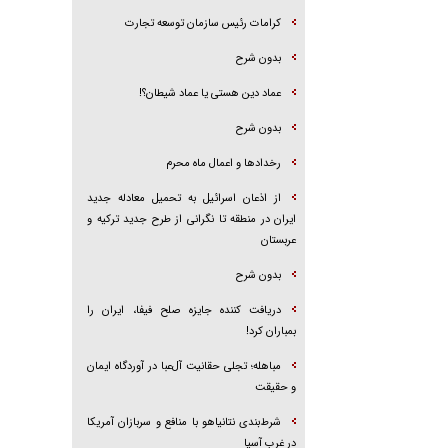
کرامات رئیس سازمان توسعه تجارت
بدون شرح
عماد دین هستی یا عماد شیطان؟!
بدون شرح
رخداد‌ها و اعمال ماه محرم
از اذعان اسرائیل به تحمیل معادله جدید
ایران در منطقه تا نگرانی از طرح جدید ترکیه و
عربستان
بدون شرح
دریافت کننده جایزه صلح فیفا، ایران را
بمباران کرد!
مباهله؛ تجلی حقانیت آل‌عبا در آوردگاه ایمان
و حقیقت
شرط‌بندی نتانیاهو با منافع و سربازان آمریکا
در غرب آسیا