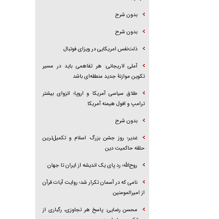
بدون شرح
بدون شرح
ذلت‌نفس امریکایی در ویزای فوتبال
آملی لاریجانی: هر تفاهمی باید در مسیر
تکوین موازنۀ جدید منطقه‌ای باشد
طلاق سیاسی آمریکا و اروپا؛ انزوای بیشتر
ترامپ و افول هیمنه آمریکا
بدون شرح
غدیر؛ روز جشن بزرگ اسلام و تکمیل‌ترین
حلقه حاکمیت دین
روح‌الله؛ رد پای یک اندیشه از ایران تا جهان
نامی که در آسمان تکرار شد؛ روایت آیات قرآن
از امیرالمومنین
محسن رضایی: پاسخ هر تجاوزی، رگباری از