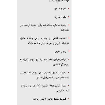
موشک و پهپاد است
بدون شرح
بدون شرح
بمب ساعتی جنگ زیر پای حزب ترام‍پ در
انتخابات
تشدید تنش در جنوب لبنان؛ پاشنه آشیل
مذاکرات ایران و آمریکا برای خاتمه جنگ
بدون شرح
ترامپ برای نجات خود یک روز تهدید می‌کند؛
روز دیگر التماس
حیات معنوی انسان بدون ایثار امکان‌پذیر
نیست/قربانی در ادیان قبل اسلام
متن دعای امام حسین (ع) در روز عرفه با
ترجمه فارسی
آمریکا منتظر بنزین ۶ دلاری باشد