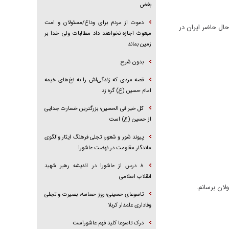
بغض
دعوت از مردم برای وداع/مسئولان و امت
حال حاضر ایران در
مبعوث اجازه نخواهند داد مطالبات ولی خدا بر
زمین بماند
بدون شرح
قصه مردی که زندگی‌اش را به نخ‌های خیمه
امام حسین (ع) گره زد
کل خیر فی الحسین؛ بزرگترین خسارت جدایی
از حسین (ع) است
پیوند شور و شعور؛ تجلی فرهنگ ایثار والگوی
ماندگار مقاومت در نهضت عاشورا
۸ درس از عاشورا در اندیشه رهبر شهید
انقلاب اسلامی
ان برسانم.
تاسوعای حسینی؛ روز حماسه، بصیرت و تجلی
وفاداری علمدار کربلا
درک تاسوعا کلید فهم عاشوراست