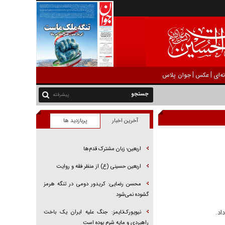
|
|
ه‌ای
عکس
جوان پلاس
پیشرفته
آخرین اخبار
پربازدید ها
اربعین؛ زبان مشترک قدم‌ها
اربعین حسینی (ع) از منظر فقه و روایت
محسن رضایی: کریدور دومی در تنگه هرمز
گشوده نمی‌شود
اد.
نیویورک‌تایمز: جنگ علیه ایران یک باخت
راهبردی و مایه شرم بوده است