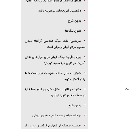
اعمال ماه صفر؛ از دعای هلال تا زیارت اربعین
دشمنی با ایران نباید بی‌هزینه باشد
بدون شرح
قانون تنگه‌ها
ضرغامی: علت مرگ لیندسی گراهام دیدن
تصاویر مردم ایران و عراق است
پول بادآورده جنگ ایران برای غول‌های نفتی
آمریکا، در گلوی کاخ سفید گیر کرد
خوش به حال خاک مشهد که قرار است شما
را در آغوش بگیرد
ت.
مشهد در التهاب عشق؛ خیابان امام رضا (ع)
در سوگِ «آقای شهید ایران»
بدون شرح
یوم‌الحسرة؛ باز هم ماییم و دنیای بی‌علی
حسینیه همیشه از شوق می‌ترکید و این بار از