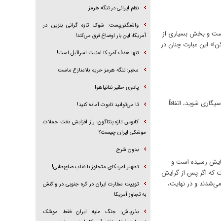
نظم ایرانی در تنگه هرمز
واشنگتن‌پست: شوک تازه گرانی بنزین در
 است و بخش بسیاری از
آمریکا؛ این بار اوضاع فرق می‌کند!
!» این عبارت چنان در
تنها هدف آمریکا امنیت اسرائیل است!
مخبر: تنگه هرمز حریم بلامنازع ماست
پادوی حقیر نتانیاهو!
گاری شوید، اتفاقاً
تا می‌توانید تابوت آماده کنید!
کابوس تازه پنتاگون؛ راز افزایش دقت حملات
موشکی ایران چیست؟
بدون شرح
ستایش رسیده است و
تطهیر امریکای متجاوز با نقاب صلح‌طلبی!
ت که اگر پس از گرایش
می‌شدند و در نهایت،
توییت سفارت ایران در کره جنوبی در واکنش
به تجاوز آمریکا
بذرپاش: ‏جنگ علیه ایران فقط موشک