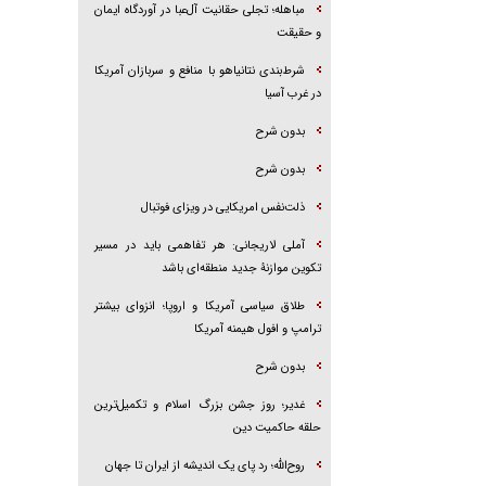
مباهله؛ تجلی حقانیت آل‌عبا در آوردگاه ایمان
و حقیقت
شرط‌بندی نتانیاهو با منافع و سربازان آمریکا
در غرب آسیا
بدون شرح
بدون شرح
ذلت‌نفس امریکایی در ویزای فوتبال
آملی لاریجانی: هر تفاهمی باید در مسیر
تکوین موازنۀ جدید منطقه‌ای باشد
طلاق سیاسی آمریکا و اروپا؛ انزوای بیشتر
ترامپ و افول هیمنه آمریکا
بدون شرح
غدیر؛ روز جشن بزرگ اسلام و تکمیل‌ترین
حلقه حاکمیت دین
روح‌الله؛ رد پای یک اندیشه از ایران تا جهان