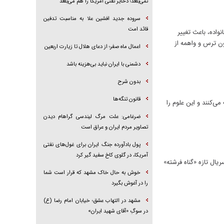
نمی‌بلعد؛ ذخایر نفتی آمریکا را هم می‌بلعد
سروده جدید افشین علا به مناسبت تدفین
قائد امت
نواده، باعث تغییر
ون ترس و واهمه از
اعمال ماه صفر؛ از دعای هلال تا زیارت اربعین
دشمنی با ایران نباید بی‌هزینه باشد
بدون شرح
قانون تنگه‌ها
می‌کنند و این علوم را
ضرغامی: علت مرگ لیندسی گراهام دیدن
تصاویر مردم ایران و عراق است
پول بادآورده جنگ ایران برای غول‌های نفتی
آمریکا، در گلوی کاخ سفید گیر کرد
ال تازه «گناه فرشته»
خوش به حال خاک مشهد که قرار است شما
را در آغوش بگیرد
مشهد در التهاب عشق؛ خیابان امام رضا (ع)
در سوگِ «آقای شهید ایران»