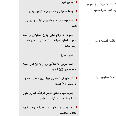
بدون شرح
نعت دخانیات، از سوی
ذ کند. سرانجام،
یوم‌الحسرة؛ باز هم ماییم و دنیای بی‌علی
حسینیه همیشه از شوق می‌ترکید و این بار از
بغض
دعوت از مردم برای وداع/مسئولان و امت
یافته است و در
مبعوث اجازه نخواهند داد مطالبات ولی خدا بر
زمین بماند
بدون شرح
قصه مردی که زندگی‌اش را به نخ‌های خیمه
امام حسین (ع) گره زد
آلودگی هوا هر سال جان حدود ۷ میلیون نفر را در سرتاسر جهان می‌گیرد. تحقیقات اخیر حاکی از این است که تعدادِ واقعی نزدیک به ۹ میلیون یا
کل خیر فی الحسین؛ بزرگترین خسارت جدایی
از حسین (ع) است
پیوند شور و شعور؛ تجلی فرهنگ ایثار والگوی
ماندگار مقاومت در نهضت عاشورا
۸ درس از عاشورا در اندیشه رهبر شهید
انقلاب اسلامی