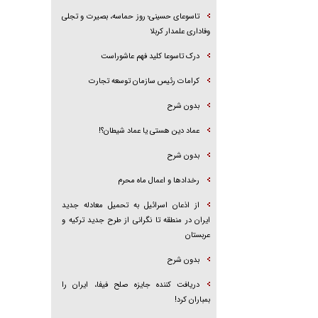
تاسوعای حسینی؛ روز حماسه، بصیرت و تجلی
وفاداری علمدار کربلا
درک تاسوعا کلید فهم عاشوراست
کرامات رئیس سازمان توسعه تجارت
بدون شرح
عماد دین هستی یا عماد شیطان؟!
بدون شرح
رخداد‌ها و اعمال ماه محرم
از اذعان اسرائیل به تحمیل معادله جدید
ایران در منطقه تا نگرانی از طرح جدید ترکیه و
عربستان
بدون شرح
دریافت کننده جایزه صلح فیفا، ایران را
بمباران کرد!