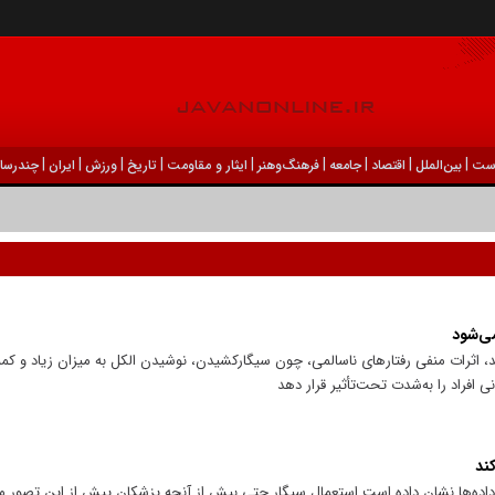
|
|
|
|
|
|
|
|
|
ست
بين‌الملل
اقتصاد
جامعه
فرهنگ‌و‌هنر
ایثار و مقاومت
تاریخ
ورزش
ايران
چندرسان
 اثرات منفی رفتار‌های ناسالمی، چون سیگارکشیدن، نوشیدن الکل به میزان زیاد و کمب
داده‌ها نشان داده است استعمال سیگار حتی بیش از آنچه پزشکان پیش از این تصور می