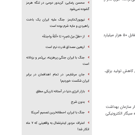
محسن رضایی: کریدور دومی در تنگه هرمز
گشوده نمی‌شود
نیویورک‌تایمز: جنگ علیه ایران یک باخت
راهبردی و مایه شرم بوده است
معاون بهداشت وزارت بهداشت گفت: سالانه حدود ۵۰ هزار نفر در ایران به دلیل مصرف سیگار جان خود را از دست می‌دهند و در مقابل ۵۰ هزار میلیارد
از «هَلْ مِنْ ناصِرٍ» تا «اُمَّةً واحِدَةً»
اربعین مصداق قدرت نرم است
جنگ با ایران جنگی پرهزینه، بی‌ثمر و بزدلانه
است
 کاهش تولید بزاق،
جان مرشایمر: در تمام اهدافمان در برابر
ایران شکست خوردیم!
بازار انرژی دنیا در آستانه تاریکی مطلق
بدون شرح
ار سازمان بهداشت
جنگ با ایران، احمقانه‌ترین تصمیم آمریکا
 کننده سیگار الکترونیکی
اعتراف مزدور اینترنشنال به واقعیتی که ۷ ماه
انکار شد!