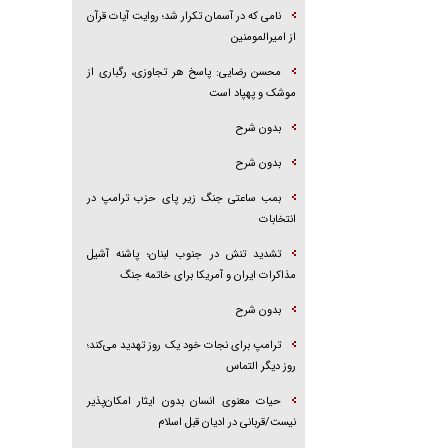
نامی که در آسمان تکرار شد؛ روایت آیات قرآن
از امیرالمومنین
محسن رضایی: پاسخ هر تجاوزی، رگباری از
موشک و پهپاد است
بدون شرح
بدون شرح
بمب ساعتی جنگ زیر پای حزب ترام‍پ در
انتخابات
تشدید تنش در جنوب لبنان؛ پاشنه آشیل
مذاکرات ایران و آمریکا برای خاتمه جنگ
بدون شرح
ترامپ برای نجات خود یک روز تهدید می‌کند؛
روز دیگر التماس
حیات معنوی انسان بدون ایثار امکان‌پذیر
نیست/قربانی در ادیان قبل اسلام