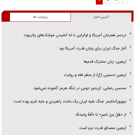
آخرین اخبار
پربازدید ها
دردسر همزمان آمریکا و اوکراین با ته کشیدن موشک‌های پاتریوت
آغاز جنگ ایران برای پایان قدرت آمریکا بود
اربعین؛ زبان مشترک قدم‌ها
اربعین حسینی (ع) از منظر فقه و روایت
محسن رضایی: کریدور دومی در تنگه هرمز گشوده نمی‌شود
نیویورک‌تایمز: جنگ علیه ایران یک باخت راهبردی و مایه شرم بوده است
از «هَلْ مِنْ ناصِرٍ» تا «اُمَّةً واحِدَةً»
اربعین مصداق قدرت نرم است