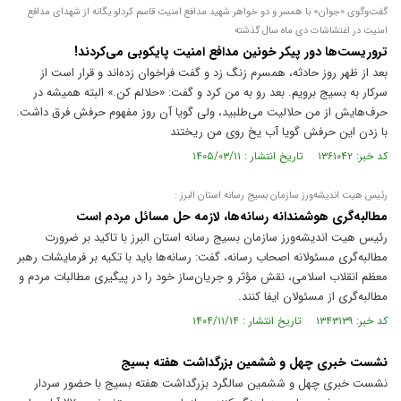
گفت‌وگوی «جوان» با همسر و دو خواهر شهید مدافع امنیت قاسم کردلو یگانه از شهدای مدافع
امنیت در اغتشاشات دی ماه سال گذشته
تروریست‌ها دور پیکر خونین مدافع امنیت پایکوبی می‌کردند!
بعد از ظهر روز حادثه، همسرم زنگ زد و گفت فراخوان زده‌اند و قرار است از
سرکار به بسیج برویم. بعد رو به من کرد و گفت: «حلالم کن.» البته همیشه در
حرف‌هایش از من حلالیت می‌طلبید، ولی گویا آن روز مفهوم حرفش فرق داشت.
با زدن این حرفش گویا آب یخ روی من ریختند
کد خبر: ۱۳۶۱۰۴۲ تاریخ انتشار : ۱۴۰۵/۰۳/۱۱
رئیس هیت اندیشه‌ورز سازمان بسیج رسانه استان البرز :
مطالبه‌گری هوشمندانه رسانه‌ها، لازمه حل مسائل مردم است
رئیس هیت اندیشه‌ورز سازمان بسیج رسانه استان البرز با تاکید بر ضرورت
مطالبه‌گری مسئولانه اصحاب رسانه، گفت: رسانه‌ها باید با تکیه بر فرمایشات رهبر
معظم انقلاب اسلامی، نقش مؤثر و جریان‌ساز خود را در پیگیری مطالبات مردم و
مطالبه‌گری از مسئولان ایفا کنند.
کد خبر: ۱۳۴۳۱۳۹ تاریخ انتشار : ۱۴۰۴/۱۱/۱۴
نشست خبری چهل و ششمین بزرگداشت هفته بسیج
نشست خبری چهل و ششمین سالگرد بزرگداشت هفته بسیج با حضور سردار