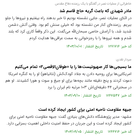
خاطراتی از عملیات نصر در گفتگو با یک رزمنده دفاع مقدس
مادر شهیدی که باعث گریه حاج قاسم شد
در اثنای عملیات نصر، جایی نشسته بودیم تا خبر بدهند راه بیفتیم و نیرو‌ها را جلو
ببریم. رزمنده‌ای کنار من نشسته بود که خیلی سنش کم بود. وقتی آتش دشمن
شدید شد، با آرامش خاصی سبحان‌الله می‌گفت. این ذکر واقعاً کاری کرد که بلند
شدم و همه نیرو‌ها را با رجزخوانی به سمت عراقی‌ها هدایت کردم
کد خبر: ۱۲۷۱۷۱۶ تاریخ انتشار : ۱۴۰۳/۱۰/۰۱
سردار نقدی:
ما بسیجی‌ها کار صهیونیست‌ها را با «طوفان‌الاقصی۲» تمام می‌کنیم
امریکایی‌ها برای روحیه دادن به جلاد کودک‌کش (نتانیاهو) او را به کنگره امریکا
دعوت کردند و پنج دقیقه مانند بچه‌ها برای او جیغ و سوت و هورا کشیدند. او هم
در سخنرانی ۴۴ دقیقه‌ای‌اش ۱۰۳ مرتبه نام ایران را برد
کد خبر: ۱۲۶۷۵۴۷ تاریخ انتشار : ۱۴۰۳/۰۹/۱۰
جبهه مقاومت ناحیه امنی برای کشور ایجاد کرده است
مشهد- مدیر پژوهشگاه دانش‌های بنیادی گفت: جبهه مقاومت ناحیه امنی برای
کشور ایجاد کرده است و این جریان در حفظ امنیت داخلی اهمیت بسزایی دارد.
کد خبر: ۱۲۶۶۷۱۶ تاریخ انتشار : ۱۴۰۳/۰۹/۰۵