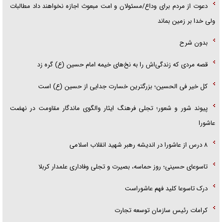
دعوت از مردم برای وداع/مسئولان و امت مبعوث اجازه نخواهند داد مطالبات
ولی خدا بر زمین بماند
بدون شرح
قصه مردی که زندگی‌اش را به نخ‌های خیمه امام حسین (ع) گره زد
کل خیر فی الحسین؛ بزرگترین خسارت جدایی از حسین (ع) است
پیوند شور و شعور؛ تجلی فرهنگ ایثار والگوی ماندگار مقاومت در نهضت
عاشورا
۸ درس از عاشورا در اندیشه رهبر شهید انقلاب اسلامی
تاسوعای حسینی؛ روز حماسه، بصیرت و تجلی وفاداری علمدار کربلا
درک تاسوعا کلید فهم عاشوراست
کرامات رئیس سازمان توسعه تجارت