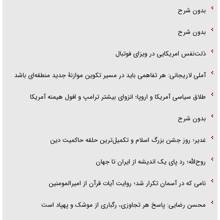
بدون شرح
بدون شرح
ذلت‌نفس امریکایی در ویزای فوتبال
آملی لاریجانی: هر تفاهمی باید در مسیر تکوین موازنۀ جدید منطقه‌ای باشد
طلاق سیاسی آمریکا و اروپا؛ انزوای بیشتر ترامپ و افول هیمنه آمریکا
بدون شرح
غدیر؛ روز جشن بزرگ اسلام و تکمیل‌ترین حلقه حاکمیت دین
روح‌الله؛ رد پای یک اندیشه از ایران تا جهان
نامی که در آسمان تکرار شد؛ روایت آیات قرآن از امیرالمومنین
محسن رضایی: پاسخ هر تجاوزی، رگباری از موشک و پهپاد است