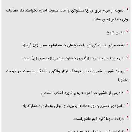
دعوت از مردم برای وداع/مسئولان و امت مبعوث اجازه نخواهند داد مطالبات
ولی خدا بر زمین بماند
بدون شرح
قصه مردی که زندگی‌اش را به نخ‌های خیمه امام حسین (ع) گره زد
کل خیر فی الحسین؛ بزرگترین خسارت جدایی از حسین (ع) است
پیوند شور و شعور؛ تجلی فرهنگ ایثار والگوی ماندگار مقاومت در نهضت
عاشورا
۸ درس از عاشورا در اندیشه رهبر شهید انقلاب اسلامی
تاسوعای حسینی؛ روز حماسه، بصیرت و تجلی وفاداری علمدار کربلا
درک تاسوعا کلید فهم عاشوراست
کرامات رئیس سازمان توسعه تجارت