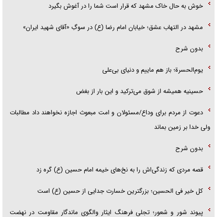
خوش به حال خاک مشهد که قرار است شما را در آغوش بگیرد
مشهد در التهاب عشق؛ خیابان امام رضا (ع) در سوگِ «آقای شهید ایران»
بدون شرح
یوم‌الحسرة؛ باز هم ماییم و دنیای بی‌علی
حسینیه همیشه از شوق می‌ترکید و این بار از بغض
دعوت از مردم برای وداع/مسئولان و امت مبعوث اجازه نخواهند داد مطالبات
ولی خدا بر زمین بماند
بدون شرح
قصه مردی که زندگی‌اش را به نخ‌های خیمه امام حسین (ع) گره زد
کل خیر فی الحسین؛ بزرگترین خسارت جدایی از حسین (ع) است
پیوند شور و شعور؛ تجلی فرهنگ ایثار والگوی ماندگار مقاومت در نهضت