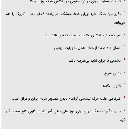
توییت سفارت ایران در کره جنوبی در واکنش به تجاوز آمریکا
بذرپاش: ‏جنگ علیه ایران فقط موشک نمی‌بلعد؛ ذخایر نفتی آمریکا را هم
می‌بلعد
سروده جدید افشین علا به مناسبت تدفین قائد امت
اعمال ماه صفر؛ از دعای هلال تا زیارت اربعین
دشمنی با ایران نباید بی‌هزینه باشد
بدون شرح
قانون تنگه‌ها
ضرغامی: علت مرگ لیندسی گراهام دیدن تصاویر مردم ایران و عراق است
پول بادآورده جنگ ایران برای غول‌های نفتی آمریکا، در گلوی کاخ سفید گیر
کرد