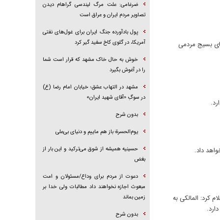
ضرغامی: علت مرگ لیندسی گراهام دیدن
تصاویر مردم ایران و عراق است
پول بادآورده جنگ ایران برای غول‌های نفتی
آمریکا، در گلوی کاخ سفید گیر کرد
های بسیج مردمی
خوش به حال خاک مشهد که قرار است شما
را در آغوش بگیرد
مشهد در التهاب عشق؛ خیابان امام رضا (ع)
در سوگِ «آقای شهید ایران»
رد.
بدون شرح
یوم‌الحسرة؛ باز هم ماییم و دنیای بی‌علی
حسینیه همیشه از شوق می‌ترکید و این بار از
واهد داد.
بغض
دعوت از مردم برای وداع/مسئولان و امت
مبعوث اجازه نخواهند داد مطالبات ولی خدا بر
 کرد: المالکی به
زمین بماند
ارد.
بدون شرح