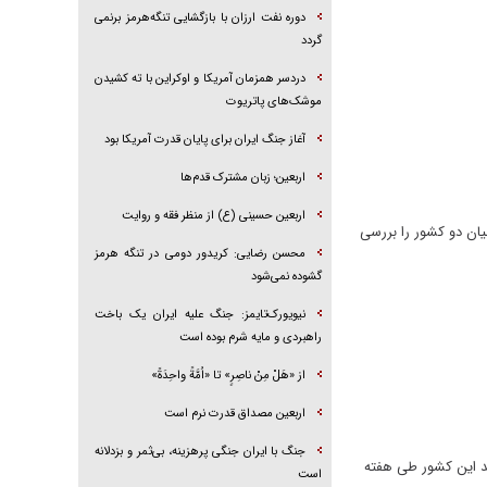
دوره نفت ارزان با بازگشایی تنگه‌هرمز برنمی
گردد
دردسر همزمان آمریکا و اوکراین با ته کشیدن
موشک‌های پاتریوت
آغاز جنگ ایران برای پایان قدرت آمریکا بود
اربعین؛ زبان مشترک قدم‌ها
اربعین حسینی (ع) از منظر فقه و روایت
یان دو کشور را بررسی
محسن رضایی: کریدور دومی در تنگه هرمز
گشوده نمی‌شود
نیویورک‌تایمز: جنگ علیه ایران یک باخت
راهبردی و مایه شرم بوده است
از «هَلْ مِنْ ناصِرٍ» تا «اُمَّةً واحِدَةً»
اربعین مصداق قدرت نرم است
جنگ با ایران جنگی پرهزینه، بی‌ثمر و بزدلانه
د این کشور طی هفته
است