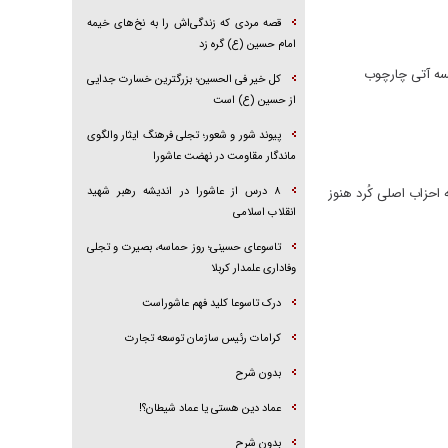
قصه مردی که زندگی‌اش را به نخ‌های خیمه
امام حسین (ع) گره زد
لسه آتی چارچوب
کل خیر فی الحسین؛ بزرگترین خسارت جدایی
از حسین (ع) است
پیوند شور و شعور؛ تجلی فرهنگ ایثار والگوی
ماندگار مقاومت در نهضت عاشورا
احزاب اصلی کُرد هنوز
۸ درس از عاشورا در اندیشه رهبر شهید
انقلاب اسلامی
تاسوعای حسینی؛ روز حماسه، بصیرت و تجلی
وفاداری علمدار کربلا
درک تاسوعا کلید فهم عاشوراست
کرامات رئیس سازمان توسعه تجارت
بدون شرح
عماد دین هستی یا عماد شیطان؟!
بدون شرح