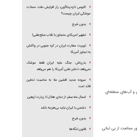
کابوس تازه پنتاگون؛ راز افزایش دقت حملات
موشکی ایران چیست؟
بدون شرح
تطهیر امریکای متجاوز با نقاب صلح‌طلبی!
توییت سفارت ایران در کره جنوبی در واکنش
به تجاوز آمریکا
بذرپاش: ‏جنگ علیه ایران فقط موشک
نمی‌بلعد؛ ذخایر نفتی آمریکا را هم می‌بلعد
سروده جدید افشین علا به مناسبت تدفین
قائد امت
 و آب‌های منطقه‌ای
اعمال ماه صفر؛ از دعای هلال تا زیارت اربعین
دشمنی با ایران نباید بی‌هزینه باشد
بدون شرح
ر ممانعت از بی ثباتی
قانون تنگه‌ها