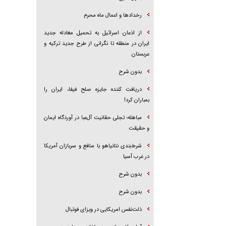
رخداد‌ها و اعمال ماه محرم
از اذعان اسرائیل به تحمیل معادله جدید
ایران در منطقه تا نگرانی از طرح جدید ترکیه و
عربستان
بدون شرح
دریافت کننده جایزه صلح فیفا، ایران را
بمباران کرد!
مباهله؛ تجلی حقانیت آل‌عبا در آوردگاه ایمان
و حقیقت
شرط‌بندی نتانیاهو با منافع و سربازان آمریکا
در غرب آسیا
بدون شرح
بدون شرح
ذلت‌نفس امریکایی در ویزای فوتبال