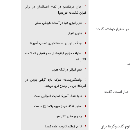
جان مرشایمر: در تمام اهدافمان در برابر
ایران شکست خوردیم!
بازار انرژی دنیا در آستانه تاریکی مطلق
در اختیار دولت، گفت:
بدون شرح
جنگ با ایران، احمقانه‌ترین تصمیم آمریکا
اعتراف مزدور اینترنشنال به واقعیتی که ۷ ماه
انکار شد!
.
نظم ایرانی در تنگه هرمز
واشنگتن‌پست: شوک تازه گرانی بنزین در
آمریکا؛ این بار اوضاع فرق می‌کند!
ت ساز است، گفت:
تنها هدف آمریکا امنیت اسرائیل است!
مخبر: تنگه هرمز حریم بلامنازع ماست
پادوی حقیر نتانیاهو!
وم گفت‌وگوها برای
تا می‌توانید تابوت آماده کنید!