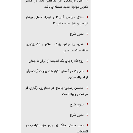
آملی لاریجانی: هر تفاهمی باید در مسیر
تکوین موازنۀ جدید منطقه‌ای باشد
طلاق سیاسی آمریکا و اروپا؛ انزوای بیشتر
ترامپ و افول هیمنه آمریکا
بدون شرح
غدیر؛ روز جشن بزرگ اسلام و تکمیل‌ترین
حلقه حاکمیت دین
روح‌الله؛ رد پای یک اندیشه از ایران تا جهان
نامی که در آسمان تکرار شد؛ روایت آیات قرآن
از امیرالمومنین
محسن رضایی: پاسخ هر تجاوزی، رگباری از
موشک و پهپاد است
بدون شرح
بدون شرح
بمب ساعتی جنگ زیر پای حزب ترام‍پ در
انتخابات