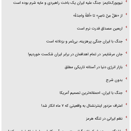
نیویورک‌تایمز: جنگ علیه ایران یک باخت راهبردی و مایه شرم بوده است
از «هَلْ مِنْ ناصِرٍ» تا «اُمَّةً واحِدَةً»
اربعین مصداق قدرت نرم است
جنگ با ایران جنگی پرهزینه، بی‌ثمر و بزدلانه است
جان مرشایمر: در تمام اهدافمان در برابر ایران شکست خوردیم!
بازار انرژی دنیا در آستانه تاریکی مطلق
بدون شرح
جنگ با ایران، احمقانه‌ترین تصمیم آمریکا
اعتراف مزدور اینترنشنال به واقعیتی که ۷ ماه انکار شد!
نظم ایرانی در تنگه هرمز