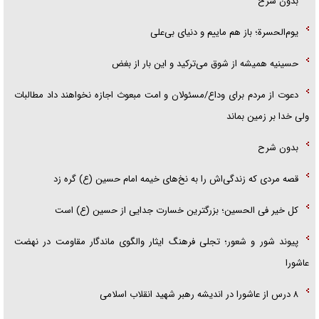
بدون شرح
یوم‌الحسرة؛ باز هم ماییم و دنیای بی‌علی
حسینیه همیشه از شوق می‌ترکید و این بار از بغض
دعوت از مردم برای وداع/مسئولان و امت مبعوث اجازه نخواهند داد مطالبات
ولی خدا بر زمین بماند
بدون شرح
قصه مردی که زندگی‌اش را به نخ‌های خیمه امام حسین (ع) گره زد
کل خیر فی الحسین؛ بزرگترین خسارت جدایی از حسین (ع) است
پیوند شور و شعور؛ تجلی فرهنگ ایثار والگوی ماندگار مقاومت در نهضت
عاشورا
۸ درس از عاشورا در اندیشه رهبر شهید انقلاب اسلامی