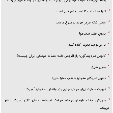
واشنگتن‌پست: شوک تازه گرانی بنزین در آمریکا؛ این بار اوضاع فرق می‌کند!
تنها هدف آمریکا امنیت اسرائیل است!
مخبر: تنگه هرمز حریم بلامنازع ماست
پادوی حقیر نتانیاهو!
تا می‌توانید تابوت آماده کنید!
کابوس تازه پنتاگون؛ راز افزایش دقت حملات موشکی ایران چیست؟
بدون شرح
تطهیر امریکای متجاوز با نقاب صلح‌طلبی!
توییت سفارت ایران در کره جنوبی در واکنش به تجاوز آمریکا
بذرپاش: ‏جنگ علیه ایران فقط موشک نمی‌بلعد؛ ذخایر نفتی آمریکا را هم
می‌بلعد