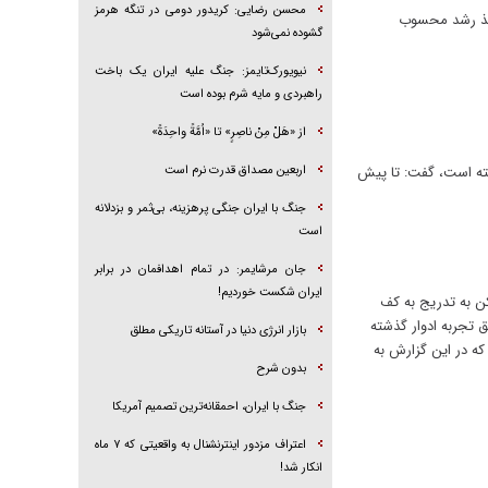
محسن رضایی: کریدور دومی در تنگه هرمز
مان اگرچه روی کاغذ رشد محسوب
گشوده نمی‌شود
نیویورک‌تایمز: جنگ علیه ایران یک باخت
راهبردی و مایه شرم بوده است
از «هَلْ مِنْ ناصِرٍ» تا «اُمَّةً واحِدَةً»
ال تهران متری ۳۰ تا ۵۰ میلیون تومان کاهش یافته است، گفت: تا پیش
اربعین مصداق قدرت نرم است
جنگ با ایران جنگی پرهزینه، بی‌ثمر و بزدلانه
است
جان مرشایمر: در تمام اهدافمان در برابر
ایران شکست خوردیم!
ن به تدریج به کف
بین ۱۰ تا ۱۲ فصل طول بکشد؛ بنابراین طبق تجربه ادوار گذشته
بازار انرژی دنیا در آستانه تاریکی مطلق
ه پیدا کند. البته این فرضیه به صورت مطلق نیست و می‌تواند تحت تاثیر عوامل ۹ گانه‌ای که در این گزارش به
بدون شرح
جنگ با ایران، احمقانه‌ترین تصمیم آمریکا
اعتراف مزدور اینترنشنال به واقعیتی که ۷ ماه
انکار شد!