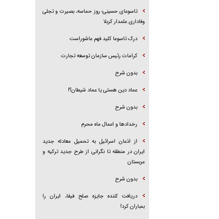
تاسوعای حسینی؛ روز حماسه، بصیرت و تجلی
وفاداری علمدار کربلا
درک تاسوعا کلید فهم عاشوراست
کرامات رئیس سازمان توسعه تجارت
بدون شرح
عماد دین هستی یا عماد شیطان؟!
بدون شرح
رخداد‌ها و اعمال ماه محرم
از اذعان اسرائیل به تحمیل معادله جدید
ایران در منطقه تا نگرانی از طرح جدید ترکیه و
عربستان
بدون شرح
دریافت کننده جایزه صلح فیفا، ایران را
بمباران کرد!