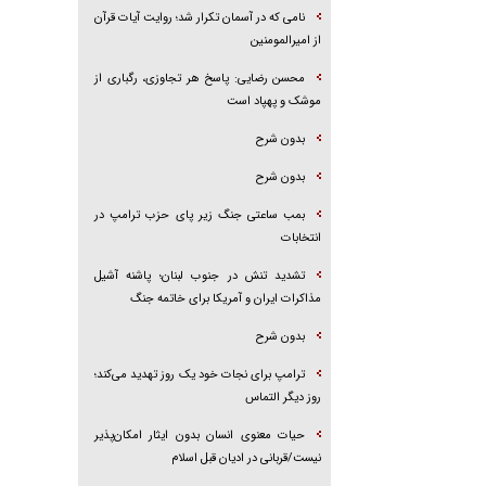
نامی که در آسمان تکرار شد؛ روایت آیات قرآن
از امیرالمومنین
محسن رضایی: پاسخ هر تجاوزی، رگباری از
موشک و پهپاد است
بدون شرح
بدون شرح
بمب ساعتی جنگ زیر پای حزب ترام‍پ در
انتخابات
تشدید تنش در جنوب لبنان؛ پاشنه آشیل
مذاکرات ایران و آمریکا برای خاتمه جنگ
بدون شرح
ترامپ برای نجات خود یک روز تهدید می‌کند؛
روز دیگر التماس
حیات معنوی انسان بدون ایثار امکان‌پذیر
نیست/قربانی در ادیان قبل اسلام