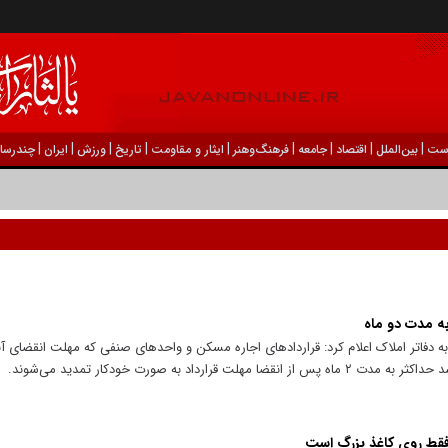
|
|
|
|
|
|
|
|
|
ست
بين‌الملل
اقتصاد
جامعه
فرهنگ‌و‌هنر
ایثار و مقاومت
تاریخ
ورزش
ايران
چندرسان
به مدت دو ماه
 به دفاتر املاک اعلام کرد: قراردادهای اجاره مسکن و واحدهای صنفی که مهلت انقضای آ
رداد به صورت خودکار تمدید می‌شوند.
فقط روی کاغذ بزرگ است