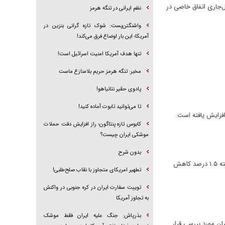
 افزایش یافته و در نیمه دوم سال‌جاری اتفاق خاصی در
نظم ایرانی در تنگه هرمز
واشنگتن‌پست: شوک تازه گرانی بنزین در
آمریکا؛ این بار اوضاع فرق می‌کند!
تنها هدف آمریکا امنیت اسرائیل است!
مخبر: تنگه هرمز حریم بلامنازع ماست
پادوی حقیر نتانیاهو!
تا می‌توانید تابوت آماده کنید!
کابوس تازه پنتاگون؛ راز افزایش دقت حملات
موشکی ایران چیست؟
بدون شرح
نایب رئیس اول اتحادیه مشاوران املاک تهران گفت: تعداد معاملات مسکن در تهران با توجه به رکود در این بازار طی یک ماه گذشته ۱.۵ درصد کاهش
تطهیر امریکای متجاوز با نقاب صلح‌طلبی!
توییت سفارت ایران در کره جنوبی در واکنش
به تجاوز آمریکا
بذرپاش: ‏جنگ علیه ایران فقط موشک
ان مورد بررسی قرار