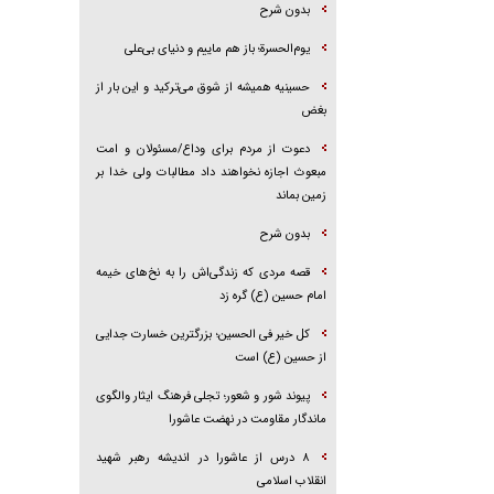
بدون شرح
یوم‌الحسرة؛ باز هم ماییم و دنیای بی‌علی
حسینیه همیشه از شوق می‌ترکید و این بار از
بغض
دعوت از مردم برای وداع/مسئولان و امت
مبعوث اجازه نخواهند داد مطالبات ولی خدا بر
زمین بماند
بدون شرح
قصه مردی که زندگی‌اش را به نخ‌های خیمه
امام حسین (ع) گره زد
کل خیر فی الحسین؛ بزرگترین خسارت جدایی
از حسین (ع) است
پیوند شور و شعور؛ تجلی فرهنگ ایثار والگوی
ماندگار مقاومت در نهضت عاشورا
۸ درس از عاشورا در اندیشه رهبر شهید
انقلاب اسلامی