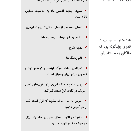
نمی‌بلعد؛ ذخایر نفتی آمریکا را هم می‌بلعد
سروده جدید افشین علا به مناسبت تدفین
قائد امت
اعمال ماه صفر؛ از دعای هلال تا زیارت اربعین
دشمنی با ایران نباید بی‌هزینه باشد
 بانک‌های خصوصی در
خانه به قدری رؤیاگونه بود که
بدون شرح
مالکان به مستأجران
قانون تنگه‌ها
ضرغامی: علت مرگ لیندسی گراهام دیدن
تصاویر مردم ایران و عراق است
پول بادآورده جنگ ایران برای غول‌های نفتی
آمریکا، در گلوی کاخ سفید گیر کرد
خوش به حال خاک مشهد که قرار است شما
را در آغوش بگیرد
مشهد در التهاب عشق؛ خیابان امام رضا (ع)
در سوگِ «آقای شهید ایران»