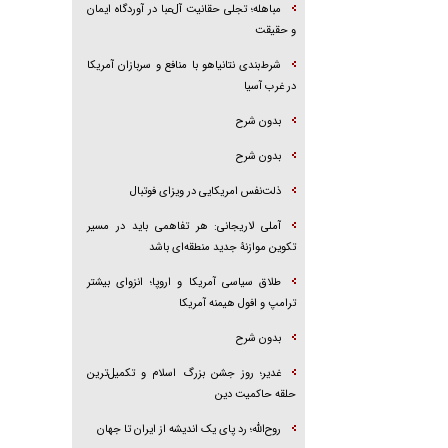
مباهله؛ تجلی حقانیت آل‌عبا در آوردگاه ایمان
و حقیقت
شرط‌بندی نتانیاهو با منافع و سربازان آمریکا
در غرب آسیا
بدون شرح
بدون شرح
ذلت‌نفس امریکایی در ویزای فوتبال
آملی لاریجانی: هر تفاهمی باید در مسیر
تکوین موازنۀ جدید منطقه‌ای باشد
طلاق سیاسی آمریکا و اروپا؛ انزوای بیشتر
ترامپ و افول هیمنه آمریکا
بدون شرح
غدیر؛ روز جشن بزرگ اسلام و تکمیل‌ترین
حلقه حاکمیت دین
روح‌الله؛ رد پای یک اندیشه از ایران تا جهان