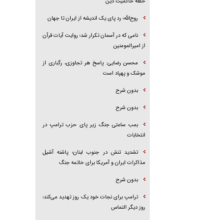
حلقه حاکمیت دین
روح‌الله؛ رد پای یک اندیشه از ایران تا جهان
نامی که در آسمان تکرار شد؛ روایت آیات قرآن
از امیرالمومنین
محسن رضایی: پاسخ هر تجاوزی، رگباری از
موشک و پهپاد است
بدون شرح
بدون شرح
بمب ساعتی جنگ زیر پای حزب ترام‍پ در
انتخابات
تشدید تنش در جنوب لبنان؛ پاشنه آشیل
مذاکرات ایران و آمریکا برای خاتمه جنگ
بدون شرح
ترامپ برای نجات خود یک روز تهدید می‌کند؛
روز دیگر التماس