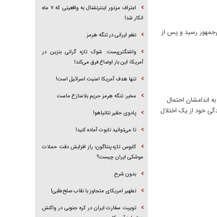
اعتراف مزدور اینترنشنال به واقعیتی که ۷ ماه
انکار شد!
‌جمهور رسید و پس از
نظم ایرانی در تنگه هرمز
واشنگتن‌پست: شوک تازه گرانی بنزین در
آمریکا؛ این بار اوضاع فرق می‌کند!
تنها هدف آمریکا امنیت اسرائیل است!
مخبر: تنگه هرمز حریم بلامنازع ماست
ه اندامشان احتمال
ریکایی در یک لحظه در طول زندگی خود از یک اختلال
پادوی حقیر نتانیاهو!
تا می‌توانید تابوت آماده کنید!
کابوس تازه پنتاگون؛ راز افزایش دقت حملات
موشکی ایران چیست؟
بدون شرح
تطهیر امریکای متجاوز با نقاب صلح‌طلبی!
توییت سفارت ایران در کره جنوبی در واکنش