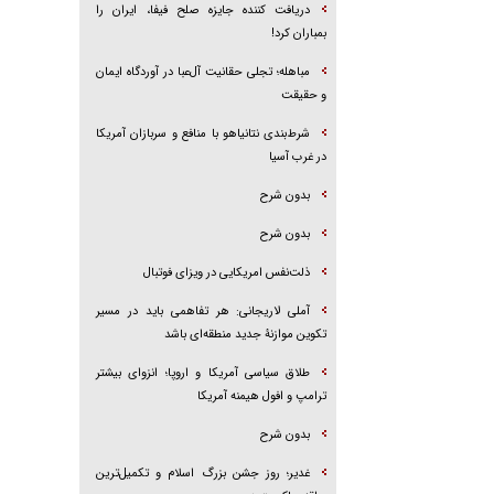
دریافت کننده جایزه صلح فیفا، ایران را
بمباران کرد!
مباهله؛ تجلی حقانیت آل‌عبا در آوردگاه ایمان
و حقیقت
شرط‌بندی نتانیاهو با منافع و سربازان آمریکا
در غرب آسیا
بدون شرح
بدون شرح
ذلت‌نفس امریکایی در ویزای فوتبال
آملی لاریجانی: هر تفاهمی باید در مسیر
تکوین موازنۀ جدید منطقه‌ای باشد
طلاق سیاسی آمریکا و اروپا؛ انزوای بیشتر
ترامپ و افول هیمنه آمریکا
بدون شرح
غدیر؛ روز جشن بزرگ اسلام و تکمیل‌ترین