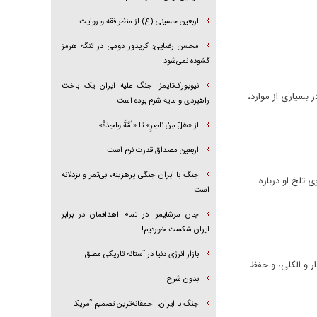
اربعین حسینی (ع) از منظر فقه و روایت
محسن رضایی: کریدور دومی در تنگه هرمز
گشوده نمی‌شود
نیویورک‌تایمز: جنگ علیه ایران یک باخت
 بسیاری از موارد،
راهبردی و مایه شرم بوده است
از «هَلْ مِنْ ناصِرٍ» تا «اُمَّةً واحِدَةً»
اربعین مصداق قدرت نرم است
جنگ با ایران جنگی پرهزینه، بی‌ثمر و بزدلانه
 تلخ او درباره
است
جان مرشایمر: در تمام اهدافمان در برابر
ایران شکست خوردیم!
بازار انرژی دنیا در آستانه تاریکی مطلق
 و الکلی، و حفظ
بدون شرح
جنگ با ایران، احمقانه‌ترین تصمیم آمریکا