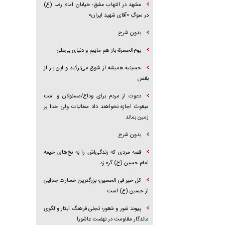
مشهد در التهاب عشق؛ خیابان امام رضا (ع)
در سوگِ «آقای شهید ایران»
بدون شرح
یوم‌الحسرة؛ باز هم ماییم و دنیای بی‌علی
حسینیه همیشه از شوق می‌ترکید و این بار از
بغض
دعوت از مردم برای وداع/مسئولان و امت
مبعوث اجازه نخواهند داد مطالبات ولی خدا بر
زمین بماند
بدون شرح
قصه مردی که زندگی‌اش را به نخ‌های خیمه
امام حسین (ع) گره زد
کل خیر فی الحسین؛ بزرگترین خسارت جدایی
از حسین (ع) است
پیوند شور و شعور؛ تجلی فرهنگ ایثار والگوی
ماندگار مقاومت در نهضت عاشورا