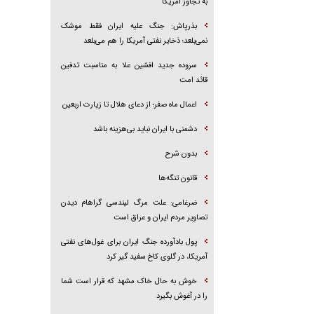
به تجاوز آمریکا
بذرپاش: ‏جنگ علیه ایران فقط موشک
نمی‌بلعد؛ ذخایر نفتی آمریکا را هم می‌بلعد
سروده جدید افشین علا به مناسبت تدفین
قائد امت
اعمال ماه صفر؛ از دعای هلال تا زیارت اربعین
دشمنی با ایران نباید بی‌هزینه باشد
بدون شرح
قانون تنگه‌ها
ضرغامی: علت مرگ لیندسی گراهام دیدن
تصاویر مردم ایران و عراق است
پول بادآورده جنگ ایران برای غول‌های نفتی
آمریکا، در گلوی کاخ سفید گیر کرد
خوش به حال خاک مشهد که قرار است شما
را در آغوش بگیرد