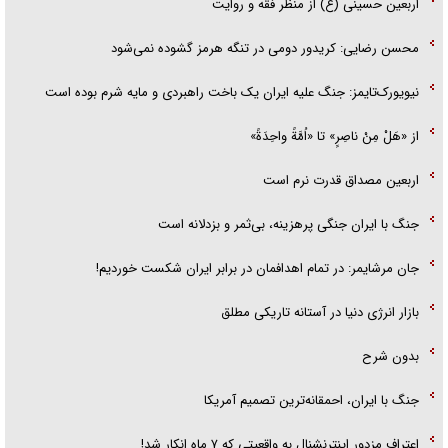
اربعین حسینی (ع) از منظر فقه و روایت
محسن رضایی: کریدور دومی در تنگه هرمز گشوده نمی‌شود
نیویورک‌تایمز: جنگ علیه ایران یک باخت راهبردی و مایه شرم بوده است
از «هَلْ مِنْ ناصِرٍ» تا «اُمَّةً واحِدَةً»
اربعین مصداق قدرت نرم است
جنگ با ایران جنگی پرهزینه، بی‌ثمر و بزدلانه است
جان مرشایمر: در تمام اهدافمان در برابر ایران شکست خوردیم!
بازار انرژی دنیا در آستانه تاریکی مطلق
بدون شرح
جنگ با ایران، احمقانه‌ترین تصمیم آمریکا
اعتراف مزدور اینترنشنال به واقعیتی که ۷ ماه انکار شد!