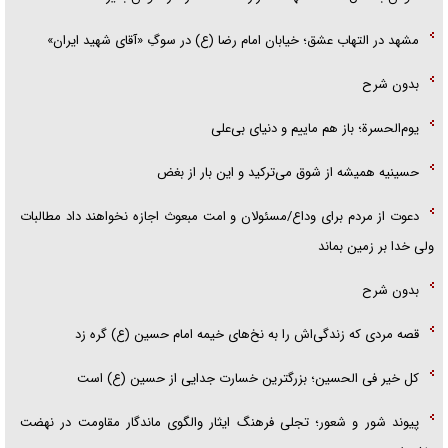
مشهد در التهاب عشق؛ خیابان امام رضا (ع) در سوگِ «آقای شهید ایران»
بدون شرح
یوم‌الحسرة؛ باز هم ماییم و دنیای بی‌علی
حسینیه همیشه از شوق می‌ترکید و این بار از بغض
دعوت از مردم برای وداع/مسئولان و امت مبعوث اجازه نخواهند داد مطالبات
ولی خدا بر زمین بماند
بدون شرح
قصه مردی که زندگی‌اش را به نخ‌های خیمه امام حسین (ع) گره زد
کل خیر فی الحسین؛ بزرگترین خسارت جدایی از حسین (ع) است
پیوند شور و شعور؛ تجلی فرهنگ ایثار والگوی ماندگار مقاومت در نهضت