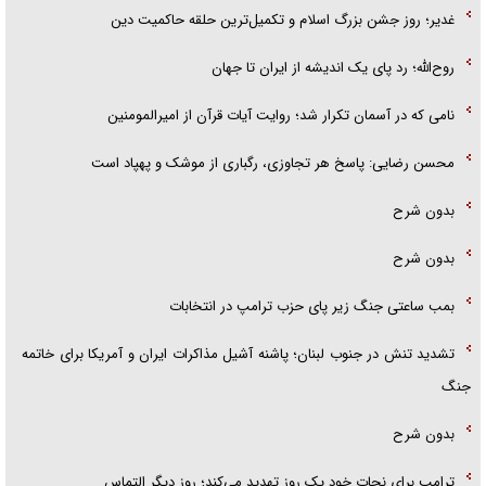
غدیر؛ روز جشن بزرگ اسلام و تکمیل‌ترین حلقه حاکمیت دین
روح‌الله؛ رد پای یک اندیشه از ایران تا جهان
نامی که در آسمان تکرار شد؛ روایت آیات قرآن از امیرالمومنین
محسن رضایی: پاسخ هر تجاوزی، رگباری از موشک و پهپاد است
بدون شرح
بدون شرح
بمب ساعتی جنگ زیر پای حزب ترام‍پ در انتخابات
تشدید تنش در جنوب لبنان؛ پاشنه آشیل مذاکرات ایران و آمریکا برای خاتمه
جنگ
بدون شرح
ترامپ برای نجات خود یک روز تهدید می‌کند؛ روز دیگر التماس