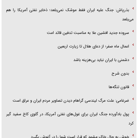
بذرپاش: ‏جنگ علیه ایران فقط موشک نمی‌بلعد؛ ذخایر نفتی آمریکا را هم
می‌بلعد
سروده جدید افشین علا به مناسبت تدفین قائد امت
اعمال ماه صفر؛ از دعای هلال تا زیارت اربعین
دشمنی با ایران نباید بی‌هزینه باشد
بدون شرح
قانون تنگه‌ها
ضرغامی: علت مرگ لیندسی گراهام دیدن تصاویر مردم ایران و عراق است
پول بادآورده جنگ ایران برای غول‌های نفتی آمریکا، در گلوی کاخ سفید گیر
کرد
خوش به حال خاک مشهد که قرار است شما را در آغوش بگیرد